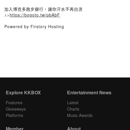
加入博克多跑步銀行，讓你汗水不再白流
>>
https://bogoto.tw/pbAbF
Powered by Firstory Hosting
Explore KKBOX
Entertainment News
Features
Latest
Giveaways
Charts
Platforms
Music Awards
Member
About