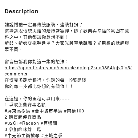
Description
誰說婚禮一定要傳統服裝、盛裝打扮？
這場跳脫傳統思維的婚禮盛宴裡，除了歡樂與幸福的氛圍在意
料之中，其他都讓你意想不到！
新郎、新娘穿拖鞋進場？大家光腳草地跳舞？光用想的就超與
眾不同。
---
留言告訴我你對這一集的想法：
https://open.firstory.me/user/ckkdpfcgf2kue0854tgjv0jp5/
comments
在博克多跑步銀行，你跑的每一K都是錢
你的每一步都比你想的有價值！！
在這裡，你的里程可以用來.......
1.爭取免費賽事名額
#屏東高樹馬 #台中城市半馬 #南橫100
2.購買超便宜商品
#32Gi #Raceon #百通關
3.參加趣味線上馬
#中元節主辦搶奪 #王城之爭