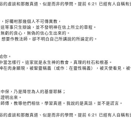
世俗的虛談和那敵真道、似是而非的學問。提前 6:21 已經有人自
弗所，好囑咐那幾個人不可傳異教，
譜；這等事只生辯論，並不發明神在信上所立的章程。
心和無虧的良心，無偽的信心生出來的。
1:7 想要作教法師，卻不明白自己所講說的所論定的。
寫給你。
的家中當怎樣行。這家就是永生神的教會，真理的柱石和根基。
就是神在肉身顯現，被聖靈稱義（或作：在靈性稱義），被天使看見，
一位中保，乃是降世為人的基督耶穌；
必證明出來。
人的師傅，教導他們相信，學習真道。我說的是真話，並不是謊言。
世俗的虛談和那敵真道、似是而非的學問。提前 6:21 已經有人自