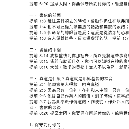
提前 6:20 提摩太阿，你要保守所託付你的，躲避
一、 書信的前面
提前 1:3 我往馬其頓去的時候，曾勸你仍住在以
提前 1:4 也不可聽從荒渺無憑的話語和無窮的家
提前 1:5 但命令的總歸就是愛；這愛是從清潔的
提前 1:6 有人偏離這些，反去講虛浮的話，提前 
二、 書信的中間
提前 3:14 我指望快到你那裡去，所以先將這些事
提前 3:15 倘若我耽延日久，你也可以知道在神
提前 3:16 大哉，敬虔的奧祕！無人不以為然：
三、 真道是什麼？真道就是耶穌基督的福音
提前 2:4 他願意萬人得救，明白真道。
提前 2:5 因為只有一位神，在神和人中間，只有
提前 2:6 他捨自己作萬人的贖價，到了時候，這事
提前 2:7 我為此奉派作傳道的，作使徒，作外邦
四、 書信的最後
提前 6:20 提摩太阿，你要保守所託付你的，躲避
1. 保守託付你的