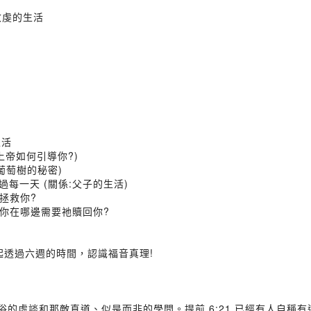
敬虔的生活
生活
上帝如何引導你?)
葡萄樹的秘密)
每一天 (關係:父子的生活)
拯救你?
你在哪邊需要祂贖回你?
起透過六週的時間，認識福音真理!
世俗的虛談和那敵真道、似是而非的學問。提前 6:21 已經有人自