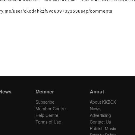
story.me/user/ckod4hkzf9vq60973y353us4p/comments
 News
Member
About
Subscribe
About KKBOX
Member Centre
News
Help Centre
Advertising
Terms of Use
Contact Us
Publish Music