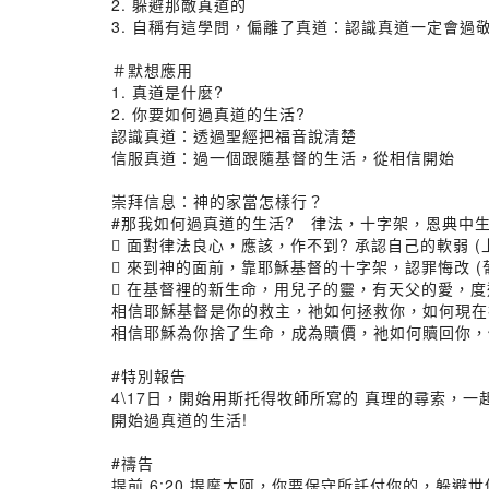
2. 躲避那敵真道的
3. 自稱有這學問，偏離了真道：認識真道一定會過
＃默想應用
1. 真道是什麼?
2. 你要如何過真道的生活?
認識真道：透過聖經把福音說清楚
信服真道：過一個跟隨基督的生活，從相信開始
崇拜信息：神的家當怎樣行？
#那我如何過真道的生活? 律法，十字架，恩典中
 面對律法良心，應該，作不到? 承認自己的軟弱 (
 來到神的面前，靠耶穌基督的十字架，認罪悔改 (
 在基督裡的新生命，用兒子的靈，有天父的愛，度過
相信耶穌基督是你的救主，祂如何拯救你，如何現在
相信耶穌為你捨了生命，成為贖價，祂如何贖回你，
#特別報告
4\17日，開始用斯托得牧師所寫的 真理的尋索，一
開始過真道的生活!
#禱告
提前 6:20 提摩太阿，你要保守所託付你的，躲避