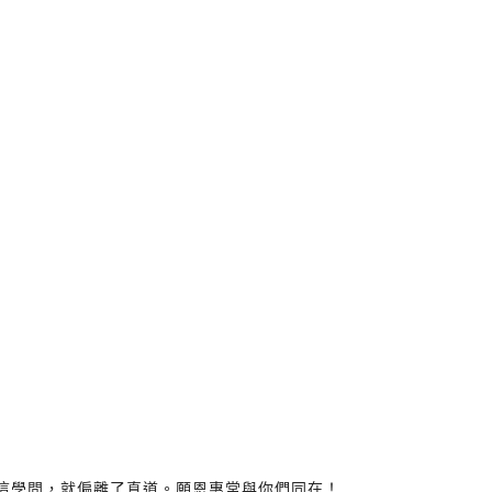
稱有這學問，就偏離了真道。願恩惠常與你們同在！