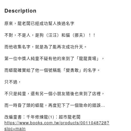
Description
原來，龍老闆已經成功幫人換過名字
不對，不是人，是狗（汪汪）和貓（挪夫）！！
而他收集名字，就是為了能再次成功升天。
第一位中獎人純童不疑有他的來到了「龍龍賣場」，
而蟒龍確實給了他一個號稱能「變勇敢」的名字。
只不過，
不只是純童，還有另一個小朋友隨後也來到了店裡，
而一時昏了頭的蟒龍，再度犯下了一個致命的錯誤…
改編童書：千年修煉龍(1)：超市龍老闆
https://www.books.com.tw/products/0011048728?
sloc=main