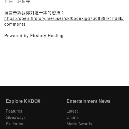
作詞：許伯琴
留言告訴我你對這一集的想法：
https://open.firstory.me/user/ckf0ooexigq7u0839rk1lfd6k/
comments
Powered by Firstory Hosting
Explore KKBOX
Entertainment News
Features
Latest
Giveaways
Charts
Platforms
Music Awards