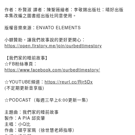
作者：朴賢淑 譯者：陳聖薇繪者：李敬錫出版社：晴好出版
本集改編之圖書經出版社同意使用。
版權音樂來源：ENVATO ELEMENTS
小額贊助，讓我們故事說的更好更開心：
https://open.firstory.me/join/ourbedtimestory
【我們家的睡前故事】
☆FB粉絲專頁：
https://www.facebook.com/ourbedtimestory/
☆YOUTUBE頻道：
https://reurl.cc/Rjr5Dx
(不定期更新音享版)
☆PODCAST（每週三早上6:00更新一集）
主題曲：我們家的睡前故事
製作：A PIA 邱奕肇
主唱：小Q比
作曲：碩亨家珮（徐世慧老師指導）