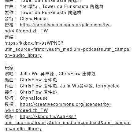
編曲： Tower da Funkmasta 陶逸群
作曲： ?te 壞特 , Tower da Funkmasta 陶逸群
製作： Tower da Funkmasta 陶逸群
發行： ChynaHouse
授權：
https://creativecommons.org/licenses/by-
nd/4.0/deed.zh_TW
連結：
https://kkbox.fm/9sWPNC?
utm_source=firstory&utm_medium=podcast&utm_campai
gn=audio_library
-
玩家
演唱： Julia Wu 吳卓源 , ChrisFlow 唐仲彣
編曲： ChrisFlow 唐仲珳
作曲： ChrisFlow 唐仲珳, Julia Wu吳卓源, terrytyelee
製作： ChrisFlow 唐仲彣
發行： ChynaHouse
授權：
https://creativecommons.org/licenses/by-
nd/4.0/deed.zh_TW
連結：
https://kkbox.fm/Aa5P8s?
utm_source=firstory&utm_medium=podcast&utm_campai
gn=audio_library