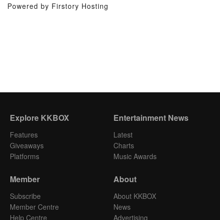
Powered by Firstory Hosting
Explore KKBOX
Entertainment News
Features
Latest
Giveaways
Charts
Platforms
Music Awards
Member
About
Subscribe
About KKBOX
Member Centre
News
Help Centre
Advertising