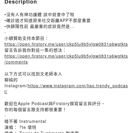
Description
•沒有人有神功護體 該中就會中了啦
•確診過才知道原來社交距離APP不那麼重要
•快篩陽性前 最嚴重的症狀竟然是...
-
小額贊助支持本節目：
https://open.firstory.me/user/ckp5lu9b5ylgw0831s6wgtkts
留言告訴我你對這一集的想法：
https://open.firstory.me/user/ckp5lu9b5ylgw0831s6wgtkts
/comments
以下方式可以找到文老師本人
聊純的
Instagram/
https://www.instagram.com/liao.trendy_podcas
t/
歡迎在Apple Podcast與Firstory撰寫留言與評分，
你的每個留言跟支持都很重要！
-
睡不著 Instrumental
演唱： ?te 壞特