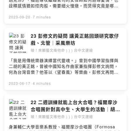
詮釋感情猶如焢肉般，需要細火慢燉，而煲得究竟是哪一
段感情呢？2017年發表首演，好評不斷，曾入圍韓國大邱
國際音樂劇節三項大獎，並授權北京音樂劇品牌「開心麻
2023-09-20
·
7 minutes
花」改編巡演，是台灣首部授權海外進行改編的音樂劇作
品。雙卡司：#陳品伶、#鍾琪演出時間：2023 年 9 月 28
日至 10 月 1 日，共五場。演出地點：台中國家歌劇院，
23 彭修文的疑問 讓黃正銘回頭研究歌仔
小劇場。｜原文閱讀｜https://reurl.cc/Y09Wo0留言告訴
戲、北管｜采風樂坊
我你對這一集的想法：
啵！來顆藝文維他命 ) ) ) 台中文建繪
https://open.firstory.me/user/ckv2of5jg0nsi0818rn95
wm8d/comments業務合作：
「我是用傳統樂器演繹當代靈魂。」曾到中國學習指揮與
ilove@home.com.twPowered by Firstory Hosting
二胡的黃正銘，曾被中國知名作曲家兼指揮彭修文詢問，
何為台灣音樂？他答以〈望春風〉等樂曲，彭修文再問，
是否有更久遠、更在地的曲子？黃正銘開始學習北管、歌
仔戲，希望從戲曲中汲取台灣音樂精髓。《風華絕代》~絲
2023-06-17
·
4 minutes
竹之夜系列日期：2023年8月31日，中劇院｜閱讀原文｜
https://reurl.cc/WGGg5O留言告訴我你對這一集的想
法：
22 二週訓練就能上台大合唱？福爾摩沙
https://open.firstory.me/user/ckv2of5jg0nsi0818rn95
合唱團針對高中生、大學生的活動｜胡宇
wm8d/comments業務合作：
光
啵！來顆藝文維他命 ) ) ) 台中文建繪
ilove@home.com.twPowered by Firstory Hosting
身兼輔仁大學音樂系教授、福爾摩沙合唱團（Formosa