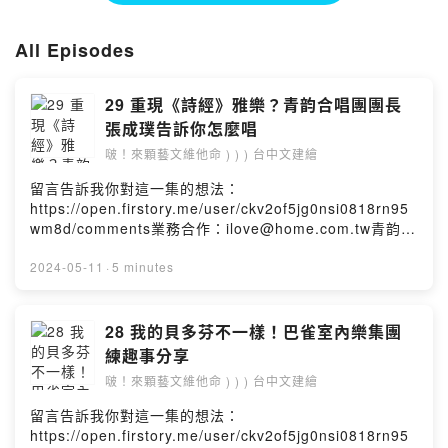
All Episodes
29 重現《詩經》雅樂？青韵合唱團團長
張成璞告訴你怎麼唱
啵！來顆藝文維他命 ) ) ) 台中文建繪
留言告訴我你對這一集的想法：
https://open.firstory.me/user/ckv2of5jg0nsi0818rn95
wm8d/comments業務合作：ilove@home.com.tw青韵合
唱團歷史悠久，2024年仲夏該團首度到台中歌劇院舉行音
樂會，上半場為六首混聲合唱新作，由任真慧、林京美、
2024-05-11
·
5 minutes
余忠元、新加坡知名作曲家吳多才（Zechariah Goh）等
作曲家分別以《詩經》中的愛情、生命、社會環境等主
題，進行創作。其中，最特別的是吳多才用人聲打造效果
28 我的貝多芬不一樣！巴雀室內樂集團
出奇的合唱，與古代雅歌相仿，相當迷人。下半場則演唱
練趣事分享
過往委託創作作品，如2021年發表的《大風歌》。閱讀本
啵！來顆藝文維他命 ) ) ) 台中文建繪
文｜東西樂音初夏飄揚歌劇院 還有精彩京劇《長坂坡》
《巧縣官》Powered by Firstory Hosting
留言告訴我你對這一集的想法：
https://open.firstory.me/user/ckv2of5jg0nsi0818rn95