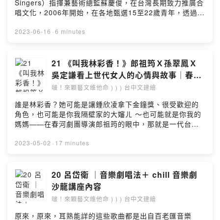
Singers）指揮兼藝術總監蘇慶俊，在台灣長期致力推廣合
唱文化，2006年開始，在各地甄選15至22歲青年，透過二
週集訓，即舉辦台灣青年節慶合唱團巡迴音樂會，驗收成
果，過程既艱辛又有趣。擔任音樂營營長的胡宇光，高中
2023-06-16
·
6 minutes
即是成功高中合唱團指揮，畢業於台灣大學圖資系，後因
喜愛合唱，研究所攻讀音樂系所，曾是拉縴人男聲合唱團
成員，奠定合唱專業發展。他表示，甄選不會太嚴格，但
21 《叫我林彩香！》郎祖筠Ｘ孫翠鳳Ｘ
訓練相當密集，而喜歡唱歌的孩子也會聚在一起討論，還
吳定謙看上世代女人的心情與故事｜春河
有孩子清晨五點半就相約發聲。台灣青年節慶合唱團巡迴
劇團
啵！來顆藝文維他命 ) ) ) 台中文建繪
音樂會時間：2023年8月14日，中劇院｜閱讀原文｜
https://reurl.cc/WGGg5O留言告訴我你對這一集的想
誰是林彩香？她可能是讓鍾欣凌拿下金鐘獎、很受歡迎的
法：
角色，也可能是你我隔壁家的大嬸ㄦ ～也可能就是你我的
https://open.firstory.me/user/ckv2of5jg0nsi0818rn95
媽媽——在春河劇團導演郎祖筠的眼中，那就是一代台灣
wm8d/comments業務合作：
女人的故事～老大：Cut ! Cut ! Cut ! 你知道劇中還有林
ilove@home.com.twPowered by Firstory Hosting
彩香的媽媽、林彩香的阿媽、林彩香的姊姊妹妹嗎？～ 她
2023-05-02
·
17 minutes
們都是一代台灣女人的故事！小編：（受到驚嚇）那 ～ 這
樣誰是主角？其實，都是主角啦！一個人的個性養成跟原
生家庭有絕大的關係，你說，是不是？可能是阿媽、可能
20 呂岱衛 ｜音樂劇唱法＋ chill 音樂劇
是媽媽、也可能是周遭的某某，他們的生命、處世態度，
沙龍講座內容
對下一代來說，就是學習，如同飾演林彩香母親的孫翠鳳
啵！來顆藝文維他命 ) ) ) 台中文建繪
（部分場次為呂曼茵）說：「你覺得很難解的問題，你可
以來看看，為什麼台上可以這麼快樂？我們會告訴你解
原來，原來，耳熟能詳的這些歌曲都是出自百老匯音樂