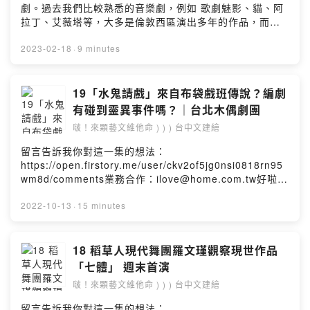
法。」其實，不用等到演出，你可以聽一聽，她們怎麼看
劇。過去我們比較熟悉的音樂劇，例如 歌劇魅影、貓、阿
待這些家庭的難題？同場加映 1 》吳定謙走上戲劇之路，
拉丁、艾薇塔等，大多是倫敦西區演出多年的作品，而美
竟然是因為媽媽？同場加映 2 》明華園台柱孫翠鳳怎麼教
國百老匯的音樂劇作品⋯⋯原來，早已融入我們的生活中
導二個女兒？2023 《叫我林彩香！》台中場：
了。經過樂手這麼一唱，哇，太震撼了，不用跟原唱比，
2023-02-18
·
9 minutes
2023.04.29，二場（孫翠鳳飾演林彩香母親）桃園場：
但他們賦予歌曲的是一種更貼近台灣價值觀的感情，我喜
2023.05.06，二場（呂曼茵飾演林彩香母親）高雄場：
歡啦！這裡要說抱歉的是，當天錄音現場音很多，如果很
2023.05.20，二場（孫翠鳳飾演林彩香母親）台南場：
受不了，可以戴耳機；音響效果最慘的是在電視螢幕上播
19「水鬼請戲」來自布袋戲班傳說？編劇
2023.06.10，二場（呂曼茵飾演林彩香母親）雲林場：
放。真的很抱歉。感謝大家～ （手刀搶票喔）｜閱讀原文
有碰到靈異事件嗎？｜台北木偶劇團
2023.07.29，一場（呂曼茵飾演林彩香母親）台北場：
｜https://reurl.cc/xl0r74留言告訴我你對這一集的想法：
2023.08.18-20，四場（孫翠鳳飾演林彩香母親）新竹
啵！來顆藝文維他命 ) ) ) 台中文建繪
https://open.firstory.me/user/ckv2of5jg0nsi0818rn95
場：2023.09.16，一場（呂曼茵飾演林彩香母親）留言告
wm8d/comments業務合作：
留言告訴我你對這一集的想法：
訴我你對這一集的想法：
ilove@home.com.twPowered by Firstory Hosting
https://open.firstory.me/user/ckv2of5jg0nsi0818rn95
https://open.firstory.me/user/ckv2of5jg0nsi0818rn95
wm8d/comments業務合作：ilove@home.com.tw好啦，
wm8d/comments業務合作：
不要嚇大家，其實這不是一部恐怖片，而是一部描述水鬼
ilove@home.com.twPowered by Firstory Hosting
也想追求正義的片子。劇本好看、北管好聽、口白超級
2022-10-13
·
15 minutes
讚！聽完記得趕緊去買票嘿！演出時間：2022.11.19-20
演出地點：台中歌劇院・小劇場堅持保留傳統技藝的台北
木偶劇團 11 月將帶來大受好評的「水鬼請戲」作品，該戲
18 稻草人現代舞團羅文瑾觀察現世作品
由入圍「傳藝金曲獎」最佳導演伍姍姍加入現代劇場元
「七體」 週末首演
素，包括燈光設計與土虱等生物，以發生在嘉義大林的水
啵！來顆藝文維他命 ) ) ) 台中文建繪
鬼傳說為本，經最佳編劇周玉軒多方考證後，寫出這齣布
袋戲班口耳相傳的精彩劇本；而該劇的演師口白也受劇評
留言告訴我你對這一集的想法：