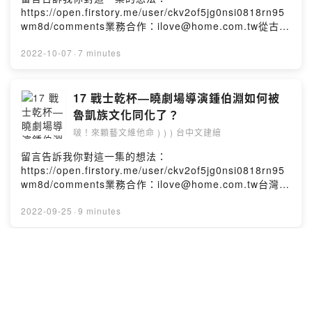
家耿一偉大讚夠道地。｜閱讀更多｜愛道地口白 獲好評
https://open.firstory.me/user/ckv2of5jg0nsi0818rn95
「水鬼請戲」11 月台中演出https://reurl.cc/AOV7OZ本
wm8d/comments業務合作：ilove@home.com.tw從古都
集照片：趙匡胤千里送京娘Powered by Firstory Hosting
台南到尖石鄉的泰雅族，從美國到台灣，稻草人舞團藝術
總監羅文瑾原本從容悠遊於這些空間與身份當中，直到開
2022-10-07
·
7 minutes
始創作，才開始有了身份認同的苦惱。「嘿！你要創作什
麼呢？」身為一名編舞家，她並不認為作品必得從特定的
文化空間長出來，「七體 Figure 7」是她對現世的觀察作
17 戰士乾杯—曉劇場導演鍾伯淵如何被
品，以古典樂豐富暫離世俗的劇場空間；演員圍繞在權力
魯凱族文化同化了？
與慾望中，是否會有你我的影子？・演出時間：2022.10.7
啵！來顆藝文維他命 ) ) ) 台中文建繪
至 9 日，四場演出・演出地點：台中歌劇院・小劇場｜閱
讀更多｜猜猜你是誰？稻草人現代舞團羅文瑾「七體」 週
留言告訴我你對這一集的想法：
末首演https://reurl.cc/606gbMPowered by Firstory
https://open.firstory.me/user/ckv2of5jg0nsi0818rn95
Hosting
wm8d/comments業務合作：ilove@home.com.tw台灣四
百年歷史，原民是不可或缺的角色，黃春明 1988 年發表
的《戰士，乾杯！》描寫一個原民家庭的多名男子，因不
2022-09-25
·
9 minutes
同戰事出征而犧牲；11 月 5、6日，曉劇場將在台中歌劇
院上演該故事。導演鍾伯淵表示，劇中除大量吟唱魯凱族
歌謠，也邀請二名魯凱族人阿拉斯、柯玉玲演出，舞台劇
16 篆刻名家杜其東分享自己的那些小日
知名演員韋以丞則將扮演黃君，帶領觀眾聆聽魯凱族家庭
子
的悲劇。鍾伯淵 2016 年讀到這個故事，便思考如何改編
啵！來顆藝文維他命 ) ) ) 台中文建繪
為劇本，他表示，當時還不知黃春明對這個作品極為重
視，秉持初生之犢不畏虎的勇氣，不斷提案，在第三次拒