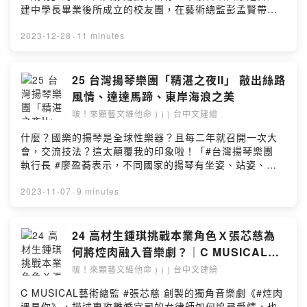
建中學長畢業後所成立的校友團，在藝術總監彭孟賢帶領
下，拿下布拉姆斯合唱大賽總冠軍，唱亮台灣之名。2023
年底，他們將赴台中歌劇院演出《傳奇．堡灣》，內容除
2023-12-28
·
11 minutes
德國藝術歌曲，阿美古調、泰雅歌謠、噶瑪蘭歌謠、客家
詩作、福佬語等委託創作，將展現對土地的感情，今年也
將首次發表結合蒙古呼麥、男聲的合唱，讀者千萬不要錯
25 台灣揚琴樂團「精湛之夜II」 敲出絲路
過。｜閱讀原文｜https://reurl.cc/rrapYO留言告訴我你對
風情、達達馬蹄、東岸海浪之美
這一集的想法：
啵！來顆藝文維他命 ) ) ) 台中文建繪
https://open.firstory.me/user/ckv2of5jg0nsi0818rn95
wm8d/comments業務合作：
什麼？國樂的揚琴是全球性樂器？且每二年就召開一次大
ilove@home.com.twPowered by Firstory Hosting
會，交流技法？這太顛覆我的印象啦！「#台灣揚琴樂團
執行長 #廖盈蕎表示，不同國家的揚琴有坐姿、站姿、地
板等演奏姿勢，音色也略有不同。」這⋯⋯這⋯⋯哪個國
家會坐著彈揚琴啊？（苦思）2023年11月9日，台灣揚琴
2023-11-07
·
9 minutes
樂團也將與二胡演奏家 #蔡鎮宇、揚琴青年演奏家 #劉泑汝
舉行「 #精湛之夜2」音樂會，帶領民眾領略絲路風情、達
達馬蹄的草原以及台灣東岸之美，令人耳目一新。》想瞭
24 高材生鍾琪挑戰本業角色Ｘ張芯慈為
解更多曲目嗎？點擊下方連結喔。
何將焢肉融入音樂劇？｜C MUSICAL｜
https://reurl.cc/QZxNO0留言告訴我你對這一集的想法：
焢肉遇見你｜陳品伶雙卡司
啵！來顆藝文維他命 ) ) ) 台中文建繪
https://open.firstory.me/user/ckv2of5jg0nsi0818rn95
wm8d/comments業務合作：
C MUSICAL藝術總監 #張芯慈 創製的獨角音樂劇《#焢肉
ilove@home.com.twPowered by Firstory Hosting
遇見你》，描述專攻離婚官司的女律師如何追尋愛情，也