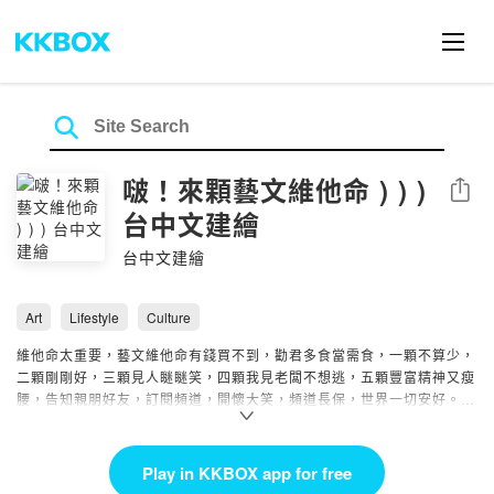
啵！來顆藝文維他命 ) ) )
Share
台中文建繪
台中文建繪
Art
Lifestyle
Culture
維他命太重要，藝文維他命有錢買不到，勸君多食當需食，一顆不算少，
二顆剛剛好，三顆見人瞇瞇笑，四顆我見老闆不想逃，五顆豐富精神又瘦
腰，告知親朋好友，訂閱頻道，開懷大笑，頻道長保，世界一切安好。
Powered by Firstory Hosting
Play in KKBOX app for free