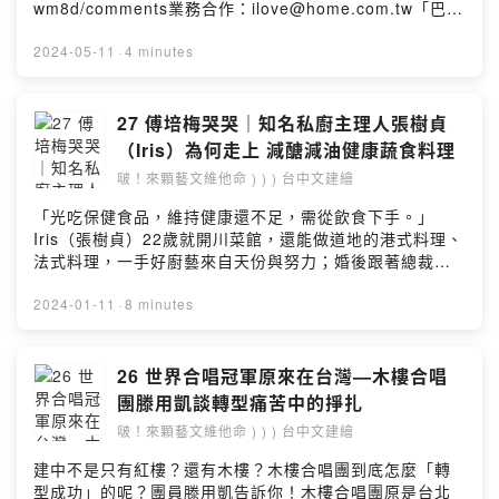
wm8d/comments業務合作：ilove@home.com.tw「巴
雀」這個名字跟禽鳥無關，而是來自德文Bratsche（中提
琴）之意，2013年，從德國漢諾威音樂院獲得中提琴演奏
2024-05-11
·
4 minutes
文憑的音樂家張皓翔，回台後創立巴雀藝術、巴雀藝術室
內樂集（Bratsche Artist）與巴雀弦樂團（Camerata
Taiwan），深耕古典樂市場，為年輕音樂家鋪就演出舞
27 傅培梅哭哭｜知名私廚主理人張樹貞
台。此次將赴台中演出的團員除團長張皓翔、長駐首席小
（Iris）為何走上 減醣減油健康蔬食料理
提琴家簡祥峻，還有小提琴家張祐豪、大提琴家張逸中。
啵！來顆藝文維他命 ) ) ) 台中文建繪
巴雀室內樂集不只以貝多芬弦樂四重奏為標竿，也嘗試採
用新穎的演奏方式呈現古典樂的多元樣貌，此次，《極
「光吃保健食品，維持健康還不足，需從飲食下手。」
致．永恆》將挑戰貝多芬前衛的降B大調《大賦格》，加上
Iris（張樹貞）22歲就開川菜館，還能做道地的港式料理、
巴爾托克《第四號弦樂四重奏》、布拉姆斯《C小調第一號
法式料理，一手好廚藝來自天份與努力；婚後跟著總裁丈
弦樂四重奏》，從古典、浪漫樂派、國民樂派的不同音樂
夫飛往世界各地談生意，周遊18國，過著人人稱羨的貴婦
向樂迷展現演奏家們的默契與共鳴。閱讀更多｜好的團隊
生活。丈夫Frank 倒下後，她開設私廚餐廳維持家計，也
2024-01-11
·
8 minutes
一定要吵過架！巴雀室內樂集趣事分享Powered by
研究如何將健康蔬食做得美味，少油少糖，讓丈夫吃得健
Firstory Hosting
康、嚐得美味。｜閱讀原文｜蔬食料理陪伴罹癌丈夫 中部
知名私廚Iris張樹貞分享健康之道留言告訴我你對這一集的
26 世界合唱冠軍原來在台灣—木樓合唱
想法：
團滕用凱談轉型痛苦中的掙扎
https://open.firstory.me/user/ckv2of5jg0nsi0818rn95
啵！來顆藝文維他命 ) ) ) 台中文建繪
wm8d/comments業務合作：
ilove@home.com.twPowered by Firstory Hosting
建中不是只有紅樓？還有木樓？木樓合唱團到底怎麼「轉
型成功」的呢？團員滕用凱告訴你！木樓合唱團原是台北