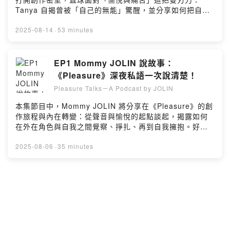
https://www.jolincai.com/Instagram：
Tanya 自揭曾被「自己的無能」驚醒，並分享如何把自我
jolin_caiFacebook：hoo.jcaiYouTube：
否定煉成養分的秘訣；青峰則透露「允許自己痛到最深」
jolin_caiWeibo： https://weibo.com/u/1742727537留
的情緒管理，分享最赤裸的情緒現場，直擊嫉妒與羨慕，
2025-08-14
·
53 minutes
言告訴我你對這一集的想法：
把比較、挫折與不安，化為作品與更長久的愉悅。節目重
https://open.firstory.me/user/cmdoal8gv007201wxgc0
點01:00 Mommy 與音樂圈好友 Tanya、青峰私密創作閒
v9020/commentsPowered by Firstory Hosting
談16:45 愉悅和痛苦的雙面刃，如何不被反噬？20:15
EP1 Mommy JOLIN 說故事：
Tanya 自揭被「自己的無能」嚇醒：但還好有經歷過那些
《Pleasure》深夜私語一次說清楚！
自我否定24:20 青峰的痛苦學：替痛苦設停損值，允許自
Pleasure Talks－A Podcast by JOLIN
己痛到最深29:18 〈DIY〉單曲上線前，緊張「標題」被帶
歪！38:20 進入嫉妒與羨慕的狀態：曾經想變成他嗎？
本集節目中，Mommy JOLIN 將分享在《Pleasure》的創
49:09 幽默番外：Tanya 吐槽 JOLIN 的睡眠祕辛「It’s
作旅程與內在轉變：從聲音與愉悅的起點談起，揭露如何
not cool」下集還有更溫馨赤裸的 Pleasure TalksTo be
在外在角色與自我之間覺察、掙扎、再到自我擁抱。好友
continued…／♬ 《Pleasure》專輯數位收聽｜Listen
小察意外客串帶來輕鬆插曲，邀你一起探索聲音與愉悅節
Now：https://jolinwmt.lnk.to/Pleasure☞ 更多蔡依林消
目重點00:23 Mommy 聊關於聲音與愉悅的故事06:53 專
2025-08-06
·
35 minutes
息｜More about JOLINOfficial Website：
輯裡的陰性符號，自然流露和粉絲寶間的互動連結15:30
https://www.jolincai.com/Instagram：
扮演歌手和製作人的角色轉換21:14 在製作日記中自我揭
jolin_caiFacebook：hoo.jcaiYouTube：
露，印象最深刻的一首歌27:35 好朋友小察，驚喜獻聲聊
jolin_caiWeibo：
天34:36 探索自己的身體語言／#Mommy 我想偷偷告訴
https://weibo.com/u/1742727537Powered by Firstory
你...【悄悄話徵件計畫】限時展開中🔓詳情請見華納音樂官
Hosting
方 Instagram 置頂貼文／♬ 《Pleasure》專輯數位收聽
｜Listen Now：https://jolinwmt.lnk.to/Pleasure☞ 更多
蔡依林消息｜More about JOLINOfficial Website：