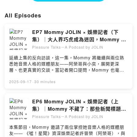
聊慾望，也聊療癒。
All Episodes
《Pleasure Talks－A Podcast by JOLIN》
Spotify / KKBOX / Apple Podcast / Firstory 同步上線。
EP7 Mommy JOLIN × 娛樂記者（下
／
集）｜大人界巧虎成為迷因，Mommy 再
出招！
♬ 《Pleasure》專輯數位收聽｜Listen Now：
Pleasure Talks－A Podcast by JOLIN
https://jolinwmt.lnk.to/Pleasure
延續上集的反向訪談，這一集，Mommy 將繼續與兩位熟
☞ 更多蔡依林消息｜More about JOLIN
悉她音樂人格的媒體朋友——阿榮哥與小奕，展開更深
Official Website：
https://www.jolincai.com/
層、也更真實的交談。當記者開口提問，Mommy 也毫不
Instagram： jolin_cai
保留回答。從爆紅迷因「大人界巧虎」，到創作過程中的
Facebook：hoo.jcai
掙扎與突破，甚至是對音樂與演唱會畫面的想像，與粉絲
2025-09-17
·
30 minutes
YouTube：jolin_cai
帶來的力量——Mommy 通通說了！／節目重點00:40 記
Weibo：
https://weibo.com/u/1742727537
者分享印象深刻的專訪，Mommy 驚訝反問：「我講這樣
夠嗎？」07:52 被封「大人界巧虎」成網路迷因？Mommy
EP6 Mommy JOLIN × 娛樂記者（上
Powered by Firstory Hosting
自己怎麼看？還有新招？09:22 Mommy 的零負面生活方
集）｜Mommy 不藏了：那些新聞標題，
式 ✦ 長期自律的動力11:40 面對排山倒海的期待，把壓力
我有話要說⋯
Pleasure Talks－A Podcast by JOLIN
變動力 ✦ 自己既是音樂夥伴，也是敵人17:00 記者眼中的
Mommy：像女巨人，也像保育類動物？！22:58 Mommy
本集節目，Mommy 邀請了兩位掌控她音樂人格的媒體朋
聊創作畫面與零尿點演唱會的想像26:23 工作的使命感與
友—— 《噓！星聞》資深娛樂記者許晉榮（阿榮哥），與