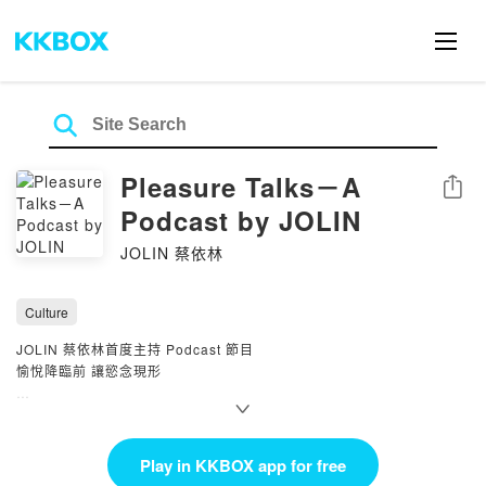
Pleasure Talks－A
Share
Podcast by JOLIN
JOLIN 蔡依林
Culture
JOLIN 蔡依林首度主持 Podcast 節目
愉悅降臨前 讓慾念現形
從製作筆記到情緒低谷，
從嫉妒、憤怒、傲慢到暴食、懶惰與色慾—
JOLIN 蔡依林邀請你細細聆聽
Play in KKBOX app for free
聽她親自訴說《Pleasure》背後的真實對話