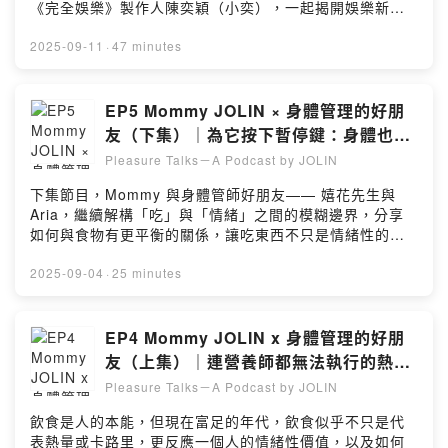
愉悅，讓能量瞬間被衝爆！／♬ 《Pleasure》專輯數位收
《完全娛樂》製作人陳奕穎（小奕），一起揭開娛樂新聞
聽｜Listen Now：https://jolinwmt.lnk.to/Pleasure☞ 更
背後的真相。當記者不再提問，成為被訪問的來賓，
多蔡依林消息｜More about JOLINOfficial Website：
Mommy 首次換位出擊，拋出那些關於新聞背後「心裡真
2025-09-11
·
47 minutes
https://www.jolincai.com/Instagram：
的想問、卻從未開口」的問題。節目重點00:50 掌控
jolin_caiFacebook：hoo.jcaiYouTube：
Mommy 音樂人格的媒體朋友—— 阿榮哥＆小奕02:55 記
jolin_caiWeibo： https://weibo.com/u/1742727537留
者怎麼看 Mommy？攝影機未開機前的 Mommy 是什麼模
EP5 Mommy JOLIN × 身體管理的好朋
言告訴我你對這一集的想法：
樣08:35 高點擊率下標方式大公開！「不藏了」、「驚呆
友（下集）｜為它按下暫停鍵：身體也需
https://open.firstory.me/user/cmdoal8gv007201wxgc0
了」、「拋喜訊⋯」17:30 藝人或記者被網友罵，會走心
要被尊重與傾聽
v9020/commentsPowered by Firstory Hosting
Pleasure Talks－A Podcast by JOLIN
嗎？23:35 標題太聳動遭抗議怎麼辦？ 唱片公司要求改標
題，該妥協還是堅持？34:00 爆料都是真的嗎？Mommy
下集節目，Mommy 與身體管師好朋友—— 嬉花先生與
的新聞都超無厘頭！40:00 記者眼中的 Mommy 難訪嗎？
Aria，繼續解構「吃」與「情緒」之間的模糊邊界，分享
什麼問題會一秒惹怒 Mommy？46:38 Mommy 的眼神是
如何與食物有更平衡的關係，讓吃東西不只是情緒性的補
美杜莎之眼？To be continued…／♬ 《Pleasure》專輯
償，而是跟食物對話，陪伴身體享受食物的愉悅感⋯節目
數位收聽｜Listen Now：
重點01:50 壓力很大？你可能自己都不知道05:40 身體也
2025-09-04
·
25 minutes
https://jolinwmt.lnk.to/Pleasure☞ 更多蔡依林消息｜
需要被「尊重」與「傾聽」：Mommy 想要跟身體相處久
More about JOLINOfficial Website：
一點08:30 一窩蜂喝檸檬水，你的身體真的需要嗎？10:00
https://www.jolincai.com/Instagram：
吃完高熱量食物而難過？從嚴格控制走向飲食自由13:22
EP4 Mommy JOLIN x 身體管理的好朋
jolin_caiFacebook：hoo.jcaiYouTube：
想吃鹹酥雞，是鄉愁、犒賞，還是壓力出口？舒壓食物的
友（上集）｜連營養師都無法執行的熱量
jolin_caiWeibo： https://weibo.com/u/1742727537留
療癒意義16:51 水腫問題如何面對？如何排水腫？19:45
精算，我們真的需要這麼苛刻嗎？
言告訴我你對這一集的想法：
Pleasure Talks－A Podcast by JOLIN
宿醉不是酒的錯，是喝得太緊繃：用酒舒壓，卻讓身體更
https://open.firstory.me/user/cmdoal8gv007201wxgc0
疲累21:50 身體管理：無法持續一輩子的事，寧可不要開
飲食是人的本能，但現在富足的年代，飲食似乎不只是代
v9020/commentsPowered by Firstory Hosting
始／♬ 《Pleasure》專輯數位收聽｜Listen Now：
表熱量或卡路里，更反應一個人的情緒性價值，以及如何