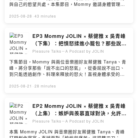
https://jolinwmt.lnk.to/Pleasure☞ 更多蔡依林消息｜
與自己的慾望共處。本集節目，Mommy 邀請身體管理的
More about JOLINOfficial Website：
好朋友—— 嬉花先生與 Aria，分享自己從極度飲食控制，
https://www.jolincai.com/Instagram：
到傾聽身體需要與食物的共鳴關係的探討，讓「吃」這件
2025-08-28
·
43 minutes
jolin_caiFacebook：hoo.jcaiYouTube：
事成為與自己身體對話的一種方式。節目重點01:25
jolin_caiWeibo： https://weibo.com/u/1742727537留
Mommy 的身體管理師登場—— 嬉花先生＆Aria05:15 連
言告訴我你對這一集的想法：
營養師都無法執行的熱量精算，我們真的需要這麼苛刻
EP3 Mommy JOLIN × 蔡健雅 x 吳青峰
https://open.firstory.me/user/cmdoal8gv007201wxgc0
嗎？06:57 解鎖吃的情緒密碼——你聽過賀爾蒙飲食嗎？
（下集）：把憤怒揉進小籠包？那些說不
v9020/commentsPowered by Firstory Hosting
13:38 你的人生，他們六個說的算！?20:47 如何挖掘自己
出口的憤怒與驕傲
Pleasure Talks－A Podcast by JOLIN
對吃的本能天賦，不再覺得有罪惡感29:40 Mommy的自律
是為了要自由31:31 「蔡依林營養師」寫的菜單，不是
下集節目，Mommy 與兩位音樂圈好友蔡健雅 Tanya、青
Mommy 早上吃的？!36:36 錯過就沒了——珍稀食物是貪
峰，將分享那些「說不出口的怒氣」，從委屈說不出口、
食的慾望還是愉悅的滿足？／♬ 《Pleasure》專輯數位收
到只能透過創作、料理來釋放的怒火！直視身體承受的情
聽｜Listen Now：https://jolinwmt.lnk.to/Pleasure☞ 更
緒語言——誠實面對自己的憤怒、挫折與驕傲。節目重點
多蔡依林消息｜More about JOLINOfficial Website：
00:55 Mommy 曾因委屈想為自己說些什麼01:58 青峰坦
2025-08-21
·
28 minutes
https://www.jolincai.com/Instagram：
言自己在歌裡拼命罵人02:56 Tanya 曾經覺得宇宙一直在
jolin_caiFacebook：hoo.jcaiYouTube：
對我丟石頭12:12 Mommy 內在的小女孩想為蔡依林發
jolin_caiWeibo： https://weibo.com/u/1742727537留
聲，卻說不出口只能憤怒吞淚⋯16:07 青峰的驕傲＝被家
EP2 Mommy JOLIN × 蔡健雅 x 吳青峰
言告訴我你對這一集的想法：
貓咬爛的傷痕？17:40 Tanya 做完專輯的驕傲竟轉為痛
（上集）：嫉妒與羨慕直球對決，允許自
https://open.firstory.me/user/cmdoal8gv007201wxgc0
苦？21:50 青峰創作〈SEVEN〉歌詞背後秘辛：小蔡姐的
己痛到最深處
v9020/commentsPowered by Firstory Hosting
Pleasure Talks－A Podcast by JOLIN
訂單，只有關鍵字！／♬ 《Pleasure》專輯數位收聽｜
Listen Now：https://jolinwmt.lnk.to/Pleasure☞ 更多蔡
本集 Mommy JOLIN 與音樂圈好友蔡健雅 Tanya、青峰
依林消息｜More about JOLINOfficial Website：
打開創作密室，直球面對「愉悅與痛苦」這把雙刃刀：