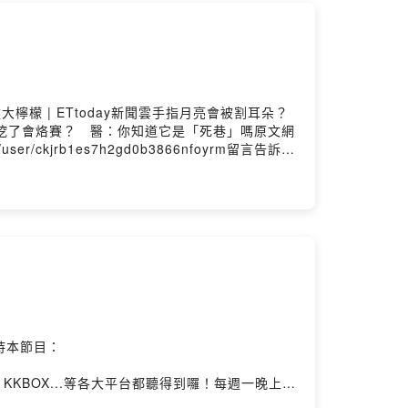
的意涵。
時總會有驚喜。
檸檬 | ETtoday新聞雲手指月亮會被割耳朵？
肚子上的小洞挖了會烙賽？ 醫：你知道它是「死巷」嗎原文網
.me/user/ckjrb1es7h2gd0b3866nfoyrm留言告訴我
ple Podcast、Spotify、KKBOX...等各大平台都聽
、留下五星好評，最重要的是分享給身邊的朋友
ram.com/chatchat0902◉ 收聽其他集數：
rhttps://soundcloud.com/user-
.ly/432ALB4Music promoted by Audio
持本節目：
t、Spotify、KKBOX...等各大平台都聽得到囉！每週一晚上7
重要的是分享給身邊的朋友們！小小的舉動就能夠鼓