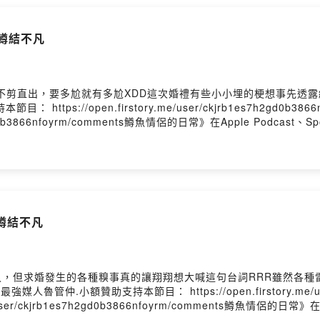
新集數>>>https://open.firstory.me/user/troutlov
er87◉ 歡迎廠商來信合作>>>troutlovers87@gmail.com◉ 方糖爸爸/
#鱒結不凡
utlovers---片頭/片尾音樂- 歌名：玩家- 演唱： Julia Wu 吳卓源 , Chris
e- 製作： ChrisFlow 唐仲彣- 發行： ChynaHouse- 授權： https://cr
/Aa5P8s?utm_source=firstory&utm_medium=podcast&utm_camp
不剪直出，要多尬就有多尬XDD這次婚禮有些小小埋的梗想事先透露給
https://open.firstory.me/user/ckjrb1es7h2gd0
es7h2gd0b3866nfoyrm/comments鱒魚情侶的日常》在Apple Podcast、
魚情侶用輕鬆的話題，開啟你美好的一週時光！喜歡我們的內容，歡
的內容喔^^想跟我們聊天的話，歡迎在Apple Podcast評論留
.firstory.me/user/troutlovers/platforms◉ 訂閱我們
r87◉ 歡迎廠商來信合作>>>troutlovers87@gmail.com◉ 方糖爸爸/地
utlovers---片頭/片尾音樂- 歌名：玩家- 演唱： Julia Wu 吳卓源 , Chris
e- 製作： ChrisFlow 唐仲彣- 發行： ChynaHouse- 授權： https://cr
 #鱒結不凡
/Aa5P8s?utm_source=firstory&utm_medium=podcast&utm_camp
山下智久，但求婚發生的各種糗事真的讓翔翔想大喊這句台詞RRR雖然
仲.小額贊助支持本節目： https://open.firstory.me/user
user/ckjrb1es7h2gd0b3866nfoyrm/comments鱒魚情侶的日常》在A
不定期更新最新集數，讓鱒魚情侶用輕鬆的話題，開啟你美好的一週時