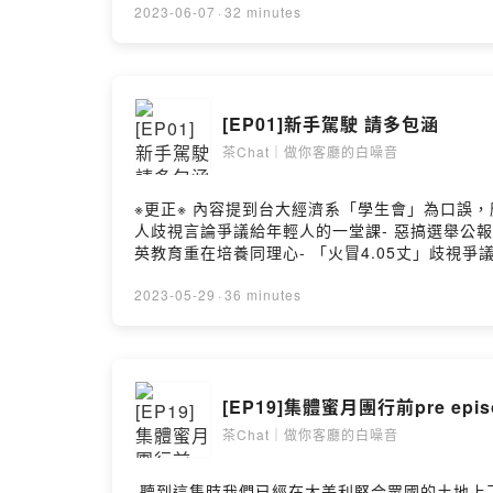
勵我們有動力持續創作更多元、豐富的內容喔^^◉ 追蹤《茶Ch
2023-06-07
·
32 minutes
https://open.firstory.me/user/chatchat090
356546060Creative Commons — Attribution 3
Library:Better Tomorrow –...Powered by Firs
[EP01]新手駕駛 請多包涵
茶Chat｜做你客廳的白噪音
※更正※ 內容提到台大經濟系「學生會」為口誤
人歧視言論爭議給年輕人的一堂課- 惡搞選舉公報！
英教育重在培養同理心- 「火冒4.05丈」歧視爭議
得不公平？｜翻轉教育- 嗆原民乘1.35！台大醫學生寫歌
晚上7點，靠著沙發，打開《茶Chat》，讓我
2023-05-29
·
36 minutes
能夠鼓勵我們有動力持續創作更多元、豐富的內容喔^^◉ 追蹤
https://open.firstory.me/user/chatchat090
356546060Creative Commons — Attribution 3
Library:Better Tomorrow –...Powered by Firs
[EP19]集體蜜月團行前pre epi
茶Chat｜做你客廳的白噪音
.聽到這集時我們已經在大美利堅合眾國的土地上