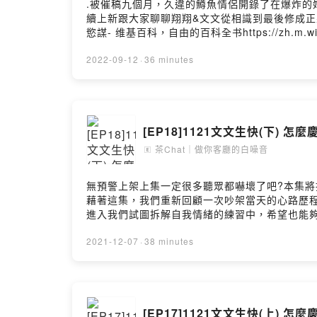
.被催稿九個月，久違的鱒魚情侶開錄了在爆炸的
Hosting
續上新跟大家聊聊翔翔&文文從相識到最後修成正果的這段故事
慾謀- 维基百科，自由的百科全书https://zh.m.wi
https://open.firstory.me/user/ckjrb
https://open.firstory.me/user/ckjrb1
2022-09-12
·
36 minutes
台都聽得到囉！每週不定期更新最新集數，讓鱒
小小的舉動就能夠鼓勵我們有動力持續創作更多元、豐富
喔！◉ 點選連結收聽我們的最新集數>>>https://open
>>>https://instagram.com/troutlove
[EP18]1121文文生快(下) 怎
>>>https://open.firstory.me/join/tro
ChrisFlow 唐仲珳, Julia Wu吳卓源, terrytyele
茶Chat｜做你客廳的白噪音
🄴
nd/4.0/deed.zh_TW- 連結： https://kkbox.fm
Hosting
無預警上架上集一定很多聽眾都嚇壞了吧?本集將
藉著這集，我們重新回顧一次吵架當天的心路歷程
進入我們試圖拆解自我情緒的練習中，希望也能夠藉此帶給
幸運獸出現！(00:28:03) 不及格的生日行程
https://luckytoad.xyz- 黑潮市集花甲蟹鍋》
2021-12-07
·
38 minutes
醇米香去油解膩：https://www.facebook.com/八
對這一集的想法： https://open.firstory.me/s
Firstory、SoundOn...等各大平台都
閱、並留下五星好評，分享給身邊的朋友們！小小的
[EP17]1121文文生快(上) 怎
言，或到我們的instagram小窩坐下泡茶聊聊天喔！◉ 點選連