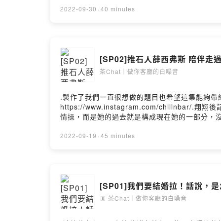
分享給身邊的朋友們！小小的舉動就能夠鼓勵我們有
2022-09-30
·
40 minutes
instagram小窩坐下泡茶聊聊天喔！◉ 點選連結收聽我們的最
常>>>https://instagram.com/troutlov
>>>https://open.firstory.me/join/tro
ChrisFlow 唐仲珳, Julia Wu吳卓源, terrytyele
[SP02]推石人薛西弗斯 陪伴走
nd/4.0/deed.zh_TW- 連結： https://kkbox.fm
Hosting
茶Chat｜做你客廳的白噪音
.製作了我們一直很想做的題目也希望這集能夠帶給
https://www.instagram.com/c
情操，而是她的過去就是構成現在她的一部分，
就了現在的「我們」不是嗎？透過Podcast
了，對方就是要陪自己走一輩子的人喔?.小額贊助支持本節目： 
2022-09-19
·
45 minutes
https://open.firstory.me/user/ckjrb1
台都聽得到囉！每週不定期更新最新集數，讓鱒
小小的舉動就能夠鼓勵我們有動力持續創作更多元、豐富
喔！◉ 點選連結收聽我們的最新集數>>>https://open
[SP01]我們要結婚拉！話說，
>>>https://instagram.com/troutlove
>>>https://open.firstory.me/join/tro
茶Chat｜做你客廳的白噪音
🄴
ChrisFlow 唐仲珳, Julia Wu吳卓源, terrytyele
nd/4.0/deed.zh_TW- 連結： https://kkbox.fm