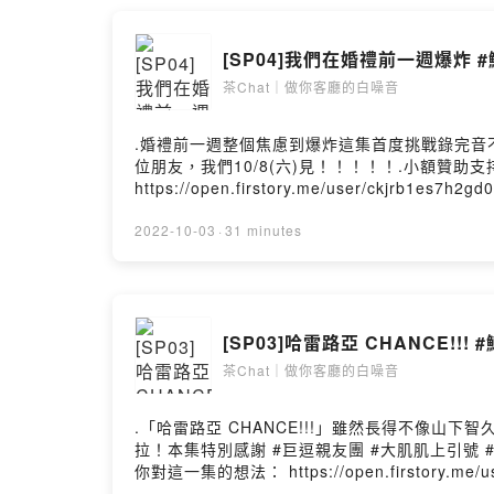
instagram小窩坐下泡茶聊聊天喔！◉ 點選連結收聽我們的最
常>>>https://instagram.com/troutlov
[SP04]我們在婚禮前一週爆炸 
>>>https://open.firstory.me/join/tro
ChrisFlow 唐仲珳, Julia Wu吳卓源, terrytyele
茶Chat｜做你客廳的白噪音
nd/4.0/deed.zh_TW- 連結： https://kkbox.fm
Hosting
.婚禮前一週整個焦慮到爆炸這集首度挑戰錄完音
位朋友，我們10/8(六)見！！！！！.小額贊助支持本節目： 
https://open.firstory.me/user/ckjrb1
台都聽得到囉！每週不定期更新最新集數，讓鱒
小小的舉動就能夠鼓勵我們有動力持續創作更多元、豐富
2022-10-03
·
31 minutes
喔！◉ 點選連結收聽我們的最新集數>>>https://open
>>>https://instagram.com/troutlove
>>>https://open.firstory.me/join/tro
ChrisFlow 唐仲珳, Julia Wu吳卓源, terrytyele
[SP03]哈雷路亞 CHANCE!!!
nd/4.0/deed.zh_TW- 連結： https://kkbox.fm
Hosting
茶Chat｜做你客廳的白噪音
.「哈雷路亞 CHANCE!!!」雖然長得不像
拉！本集特別感謝 #巨逗親友團 #大肌肌上引號 #最強媒人魯管
你對這一集的想法： https://open.firstory.me/
SoundOn...等各大平台都聽得到囉！每週