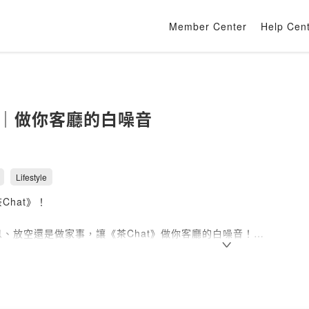
Member Center
Help Cen
at｜做你客廳的白噪音
Lifestyle
Chat》！
、放空還是做家事，讓《茶Chat》做你客廳的白噪音！
閒聊或是時事觀點，翔翔&文文將用聲音，悄悄填滿你的空間😌