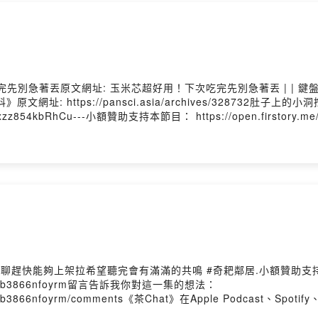
散步愛好者，心智跟外貌年齡一致 #簡稱老在等，喜歡挖掘事物背後
經驗99%源於漫畫，因為喜歡遊戲而一頭栽入了遊戲產業，跟她對話
茶聊天型節目
一壺茶是我們的慣例
別急著丟原文網址: 玉米芯超好用！下次吃完先別急著丟 | | 鍵盤大
址: https://pansci.asia/archives/328732
實的茶水聲、啜飲聲，偶爾還有貓咪亂入的叫聲
194#ixzz854kbRhCu---小額贊助支持本節目： https://open.firstory
user/ckjrb1es7h2gd0b3866nfoyrm/comments《茶Chat》在Ap
開《茶Chat》，陪你一起悠閒的喝茶聊天
hat》，讓我們陪你一起悠閒的喝茶聊天喜歡我們的內容，歡迎訂閱
容喔^^◉ 追蹤《茶Chat》的Instagram：https://instag
at》的Instagram：
https://instagram.com/chatchat0902
2/platforms---片頭/片尾音樂Better Tomorrow by Tokyo Music Walke
集數：
https://open.firstory.me/user/chatchat0902/platforms
.0 Unported — CC BY 3.0Free Download / Stream:https://bit
tory Hosting
Firstory Hosting
閒聊趕快能夠上架拉希望聽完會有滿滿的共鳴 #奇耙鄰居.小額贊助支
1es7h2gd0b3866nfoyrm留言告訴我你對這一集的想法：
1es7h2gd0b3866nfoyrm/comments《茶Chat》在Apple Podcas
一起悠閒的喝茶聊天喜歡我們的內容，歡迎訂閱、留下五星好評，最