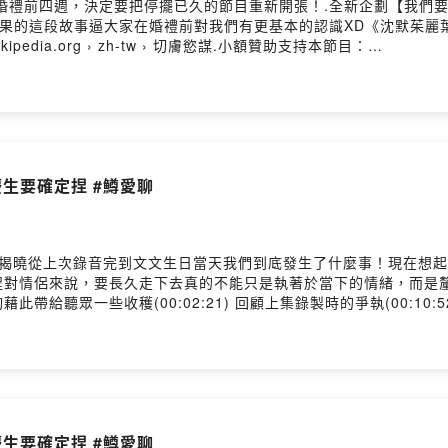
婚禮前四週，決定要把停擺已久的節目重新開張！.全新企劃【我們要
逼大家在婚禮前對我們有更基本的認識XD《沈默茱麗葉》 | Netflixhttp
kipedia.org › zh-tw › 切膚慾謀.小額贊助支持本節目：
1es7h2gd0b3866nfoyrm留言告訴我你對這一集的想法：
es7h2gd0b3866nfoyrm/comments鱒魚情侶的日常》在Apple Podcast、
魚情侶用輕鬆的話題，開啟你美好的一週時光！喜歡我們的內容，歡
的內容喔^^想跟我們聊天的話，歡迎在Apple Podcast評論留
.firstory.me/user/troutlovers/platforms◉ 訂閱我們
r87◉ 歡迎廠商來信合作>>>troutlovers87@gmail.com◉ 方糖爸爸/地
麼慶生要確定捏 #鱒愛聊
utlovers---片頭/片尾音樂- 歌名：玩家- 演唱： Julia Wu 吳卓源 , Chris
e- 製作： ChrisFlow 唐仲彣- 發行： ChynaHouse- 授權： https://cr
/Aa5P8s?utm_source=firstory&utm_medium=podcast&utm_camp
揭曉從上次錄音完到文文生日當天我們到底發生了什麼事！現在想起
對情侶來說，要長久走下去真的不能只是執著於當下的情緒，而是釐
聽眾一些收穫(00:02:21) 回顧上集錄製時的爭執(00:10:52)
，心意：無價(00:33:51) 文文的真心話時間.這次文文生日隆重推薦
海瓜子&螃蟹熬湯頭 強烈味覺衝擊：https://www.facebook.com/ku
腳老大粥火鍋-175311859184224/.小額贊助支持本節目： https://open
tory/ckwuv2vx51ttq08217vtbsgyw?m=comment鱒魚情侶的日常》在
聽得到囉！鎖定每週五晚上20:00最新集數，讓鱒魚情侶用輕鬆的話題，
舉動就能夠鼓勵我們有動力持續創作更多元、豐富的內容喔^^想跟我們聊
麼慶生要確定捏 #鱒愛聊
結收聽我們的最新集數>>>https://open.firstory.me/user/t