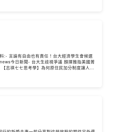
at0902◉ 收聽其他集數：
rhttps://soundcloud.com/user-
.ly/432ALB4Music promoted by Audio
:- 言論有自由也有責任！台大經濟學生會候選
news今日新聞- 台大生歧視爭議 顏擇雅指美國菁
聞網- 【志祺七七思考學】為何原住民加分制度讓人覺
otify、KKBOX...等各大平台都聽得到囉！每週一
，最重要的是分享給身邊的朋友們！小小的舉動就
atchat0902◉ 收聽其他集數：
rhttps://soundcloud.com/user-
.ly/432ALB4Music promoted by Audio
位同行的新婚夫妻一起分享對這趟旅程的期待另外還