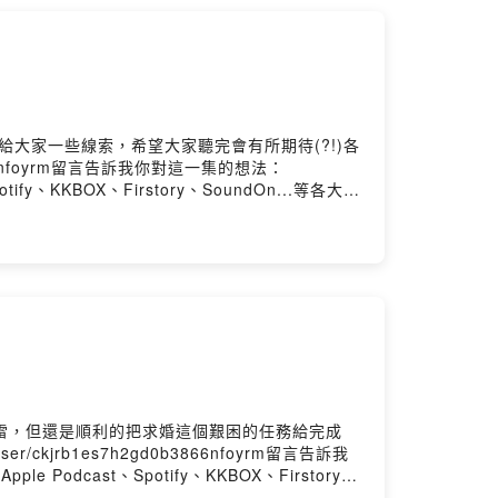
ers/platforms◉ 訂閱我們的IG，解鎖更多有趣的日
地方媽媽 50摳贊助連結
Flow 唐仲彣- 編曲： ChrisFlow 唐仲珳- 作曲：
eativecommons.org/licenses/by-
aign=audio_libraryPowered by Firstory
大家一些線索，希望大家聽完會有所期待(?!)各
b3866nfoyrm留言告訴我你對這一集的想法：
Spotify、KKBOX、Firstory、SoundOn...等各大平
迎訂閱、並留下五星好評，分享給身邊的朋友們！
言，或到我們的instagram小窩坐下泡茶聊聊天
的IG，解鎖更多有趣的日常
方媽媽 50摳贊助連結
Flow 唐仲彣- 編曲： ChrisFlow 唐仲珳- 作曲：
eativecommons.org/licenses/by-
aign=audio_libraryPowered by Firstory
各種雷，但還是順利的把求婚這個艱困的任務給完成
/ckjrb1es7h2gd0b3866nfoyrm留言告訴我
pple Podcast、Spotify、KKBOX、Firstory、
光！喜歡我們的內容，歡迎訂閱、並留下五星好評，