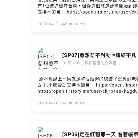
有1位被迫留守台灣，但從這個旅遊計畫開始到即將出發前都參與
支持本節目： https://open.firstory.me/us
https://open.firstory.me/user/ckjrb1
台都聽得到囉！每週不定期更新最新集數，讓鱒
2023-04-21
·
46 minutes
小小的舉動就能夠鼓勵我們有動力持續創作更多元、豐富
喔！◉ 點選連結收聽我們的最新集數>>>https://open
>>>https://instagram.com/troutlove
>>>https://open.firstory.me/join/tro
[SP07]愈想愈不對勁 #鱒結不凡
ChrisFlow 唐仲珳, Julia Wu吳卓源, terrytyele
nd/4.0/deed.zh_TW- 連結： https://kkbox.fm
茶Chat｜做你客廳的白噪音
🄴
Hosting
.原本想說上一集就是整個婚禮的總結了沒想到老
去！.小額贊助支持本節目： https://open.first
https://open.firstory.me/user/ckjrb1
台都聽得到囉！每週不定期更新最新集數，讓鱒
小小的舉動就能夠鼓勵我們有動力持續創作更多元、豐富
2023-04-17
·
48 minutes
喔！◉ 點選連結收聽我們的最新集數>>>https://open
>>>https://instagram.com/troutlove
>>>https://open.firstory.me/join/tro
ChrisFlow 唐仲珳, Julia Wu吳卓源, terrytyele
[SP06]走在紅毯那一天 看著帳
nd/4.0/deed.zh_TW- 連結： https://kkbox.fm