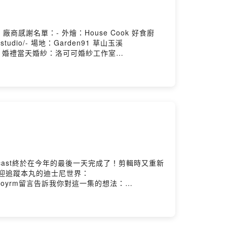
謝名單：- 外燴：House Cook 好食廚
eliastudio/- 場地：Garden91 草山玉溪
jan.com- 婚禮當天婚紗：洛可可婚紗工作室
s://theoldfashionhouse.com.tw- 婚禮小物
yles
ng.com- 婚戒：K.UNO https://www.k-
訴我你對這一集的想法：
Spotify、KKBOX、Firstory、SoundOn...等各大平
迎訂閱、並留下五星好評，分享給身邊的朋友們！
言，或到我們的instagram小窩坐下泡茶聊聊天
的IG，解鎖更多有趣的日常
方媽媽 50摳贊助連結
Flow 唐仲彣- 編曲： ChrisFlow 唐仲珳- 作曲：
odcast終於在今年的最後一天完成了！剪輯時又重新
eativecommons.org/licenses/by-
歡迎追蹤本丸的迪士尼世界：
aign=audio_libraryPowered by Firstory
gd0b3866nfoyrm留言告訴我你對這一集的想法：
tory.me/user/ckjrb1es7h2gd0b3866nfoyrm留
的日常》在Apple Podcast、Spotify、KKBOX、
美好的一週時光！喜歡我們的內容，歡迎訂閱、並留下五
在Apple Podcast評論留言，或到我們的