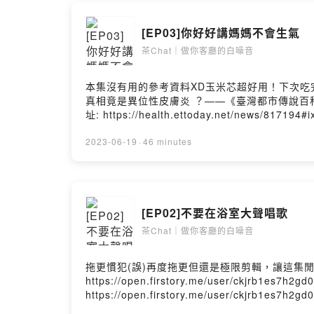
翔翔：公園
文文：生活
[EP03]你好好講媽媽不會生氣
茶Chat｜做你客廳的白噪音
#真實的泡
開始前，沖
本集沒有用的參考資料XD玉米芯超好用！下次吃完先
真相竟是異位性皮膚炎 ？——《臺灣都市傳說百科》原文網
你會聽到真
址: https://health.ettoday.net/news/817
你對這一集的想法： https://open.firstory.me/
靠著沙發，打
得到囉！每週一晚上7點，靠著沙發，打開《茶C
2023-06-19
·
46 minutes
們！小小的舉動就能夠鼓勵我們有動力持續創作更多元、豐富的內
◉ 追蹤《茶Ch
https://open.firstory.me/user/chatchat090
◉ 收聽其他
356546060Creative Commons — Attribution 3
Library:Better Tomorrow –...Powered by Firs
[EP02]不要在浴室大聲唱歌
Powered by 
茶Chat｜做你客廳的白噪音
拖更慣犯(誤)再度拖更但還是極限剪輯，讓這集
https://open.firstory.me/user/ckjrb
https://open.firstory.me/user/ckjrb
點，靠著沙發，打開《茶Chat》，讓我們陪你