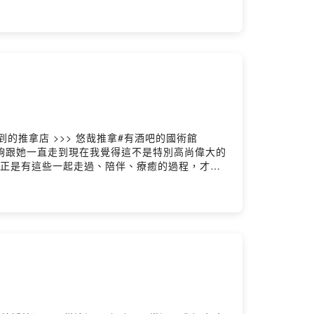
le Podcast評論留言，或到我們的
ers/platforms◉ 訂閱我們的IG，解鎖更多有趣的日
地方媽媽 50摳贊助連結
Flow 唐仲彣- 編曲： ChrisFlow 唐仲珳- 作曲：
eativecommons.org/licenses/by-
aign=audio_libraryPowered by Firstory
的推拿店 >>> 悠哉推拿#有酒吧的國術館
我為什麼還能夠跟她一直走到現在我覺得這不是特別高尚偉大的
且正是有這些一起走過、陪伴、療癒的過程，才造
透過每週定期的時間聽彼此好好說話，然後更加確定
d0b3866nfoyrm留言告訴我你對這一集的想法：
Spotify、KKBOX、Firstory、SoundOn...等各大平
迎訂閱、並留下五星好評，分享給身邊的朋友們！
言，或到我們的instagram小窩坐下泡茶聊聊天
的IG，解鎖更多有趣的日常
方媽媽 50摳贊助連結
Flow 唐仲彣- 編曲： ChrisFlow 唐仲珳- 作曲：
eativecommons.org/licenses/by-
aign=audio_libraryPowered by Firstory