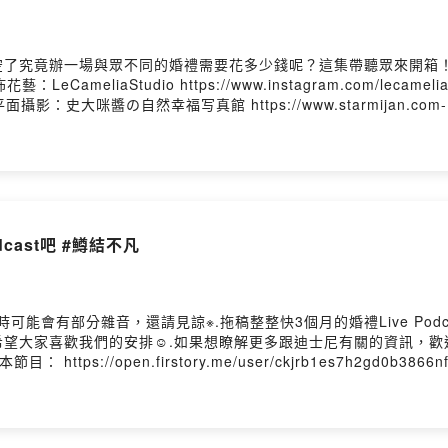
究竟辦一場與眾不同的婚禮需要花多少錢呢？這集帶聽眾來開箱！廠商感
 場佈花藝：LeCameliaStudio https://www.instagram.com/lecam
1.info/- 平面攝影：史大咪醬の自然幸福写真館 https://www.starmi
e/- 新郎西服租借：凡登男仕禮服 https://vandome.com.tw老爺紳士禮服http
ram.com/bunkercity67/- 新秘：造型師?Sanne makeup & hairst
g_style/- 喜餅：CUPETIT卡柏蒂精品甜點 https://www.cupetitweddi
n.firstory.me/user/ckjrb1es7h2gd0b3866nfoyrm留言告
es7h2gd0b3866nfoyrm/comments鱒魚情侶的日常》在Apple Podcast、
魚情侶用輕鬆的話題，開啟你美好的一週時光！喜歡我們的內容，歡
dcast吧 #鱒結不凡
的內容喔^^想跟我們聊天的話，歡迎在Apple Podcast評論留
.firstory.me/user/troutlovers/platforms◉ 訂閱我們
r87◉ 歡迎廠商來信合作>>>troutlovers87@gmail.com◉ 方糖爸爸/地
utlovers---片頭/片尾音樂- 歌名：玩家- 演唱： Julia Wu 吳卓源 , Chris
聽時可能會有部分雜音，還請見諒※.拖稿整整快3個月的婚禮Live P
e- 製作： ChrisFlow 唐仲彣- 發行： ChynaHouse- 授權： https://cr
望大家喜歡我們的安排☺️.如果想瞭解更多跟迪士尼有關的資訊，
/Aa5P8s?utm_source=firstory&utm_medium=podcast&utm_camp
助支持本節目： https://open.firstory.me/user/ckjrb1es7h2
h2gd0b3866nfoyrm/comments小額贊助支持本節目： https://open.firs
y.me/user/ckjrb1es7h2gd0b3866nfoyrm/comments鱒魚情侶
都聽得到囉！每週不定期更新最新集數，讓鱒魚情侶用輕鬆的話題，開啟你
勵我們有動力持續創作更多元、豐富的內容喔^^想跟我們聊天的話，歡迎