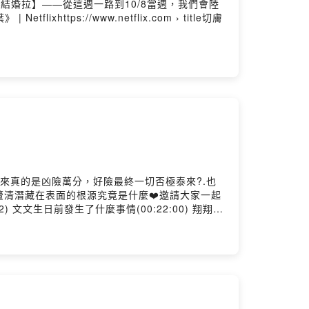
結婚拉】——從這週一路到10/8當週，我們會陸
s://www.netflix.com › title切膚
Spotify、KKBOX、Firstory、SoundOn...等各大平
迎訂閱、並留下五星好評，分享給身邊的朋友們！
言，或到我們的instagram小窩坐下泡茶聊聊天
的IG，解鎖更多有趣的日常
方媽媽 50摳贊助連結
Flow 唐仲彣- 編曲： ChrisFlow 唐仲珳- 作曲：
eativecommons.org/licenses/by-
aign=audio_libraryPowered by Firstory
來真的是凶險萬分，好險最終一切否極泰來?.也
清潛藏在表面的根源究竟是什麼❤️邀請大家一起
 文文生日前發生了什麼事情(00:22:00) 翔翔的
：- 請大家支持救了翔翔一命的招財揪吉：
roshiomarket/- 八腳老大粥火鍋》獨家螃蟹鍋粥 濃
.firstory.me/join/troutlovers留言告訴我你
Apple Podcast、Spotify、KKBOX、
開啟你美好假日的悠閒時光！喜歡我們的內容，歡迎訂
天的話，歡迎在Apple Podcast評論留
routlovers/platforms◉ 訂閱我們的IG，解