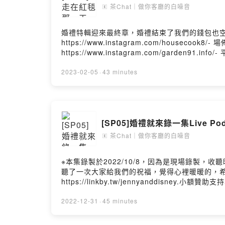
Hosting
茶Chat｜做你客廳的白噪音
🄴
婚禮特輯迎來最終章，婚禮結束了我們的錢包也空了
https://www.instagram.com/housecook8/-
https://www.instagram.com/garden9
https://www.instagram.com/rococo.lac
(多肉水泥盆栽)：BunkerCityhttps://www.instag
2023-02-05
·
43 minutes
https://www.instagram.com/sanne_weddin
uno.com.tw.小額贊助支持本節目： https://ope
https://open.firstory.me/user/ckjrb1
台都聽得到囉！每週不定期更新最新集數，讓鱒
[SP05]婚禮就來錄一集Live Po
小小的舉動就能夠鼓勵我們有動力持續創作更多元、豐富
喔！◉ 點選連結收聽我們的最新集數>>>https://open
茶Chat｜做你客廳的白噪音
🄴
>>>https://instagram.com/troutlove
>>>https://open.firstory.me/join/tro
※本集錄製於2022/10/8，因為是現場錄製，收
ChrisFlow 唐仲珳, Julia Wu吳卓源, terrytyele
聽了一次大家給我們的祝福，覺得心裡暖暖的，希
nd/4.0/deed.zh_TW- 連結： https://kkbox.fm
https://linkby.tw/jennyanddisney.小額贊
Hosting
https://open.firstory.me/user/ckjrb1es7
言告訴我你對這一集的想法： https://open.firstor
2022-12-31
·
45 minutes
Firstory、SoundOn...等各大平台
星好評，分享給身邊的朋友們！小小的舉動就能夠鼓