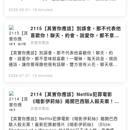
伴侶的心理現象。這是一種逃避任務或責任的策略，極端
時後會用於維持權力控制和虐待。#其實你應該 #武器化無
2026-08-01
·
16 minutes
能 #找到對的人 #兩性 #感情 #戀愛 #自我提升 #心靈雞湯
#交友軟體 #感情問題 #戀愛問題
#WeaponizedIncompetence #自信 #操控伴侶
2115【其實你應該】別誤會，那不代表他
#Podcast #戀愛疑難雜症---Podcast 收聽平台：
喜歡你！聊天、約會、說愛你，都不意味
https://linktr.ee/Ushould2020合作聯繫信箱：
就喜歡！（電影《屍變焚場》影評）
其實你應該
Ushould2020@gmail.com
【其實你應該】別誤會，那不代表他喜歡你！聊天、約
會、說愛你，都不意味就喜歡！一曖昧，每天訊息、視訊
通話，讓你覺得跟他很有話聊、雙方很有火花、聊天很有
共鳴，一秒掉入密切聊天的毒？#其實你應該 #密切聊天 #
找到對的人 #兩性 #約會 #靈魂伴侶 #自我提升 #心靈雞湯
2026-07-31
·
13 minutes
#感情問題 #戀愛問題 #交友軟體 #擇偶條件 #自信 #他有
喜歡你嗎 #Podcast #戀愛疑難雜症---Podcast 收聽平
台：https://linktr.ee/Ushould2020合作聯繫信箱：
2114【其實你應該】Netflix犯罪電影
Ushould2020@gmail.com
《暗影伊莉絲》揭開巴西駭人殺夫案！
（紀錄片《童話公主的罪與罰》）
其實你應該
【其實你應該】Netflix犯罪電影《暗影伊莉絲》揭開巴西
駭人殺夫案！最新犯罪劇情片《暗影伊莉絲》（Elize: