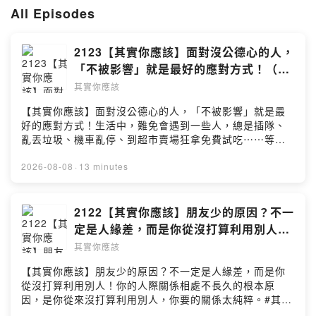
聯繫信箱：
Ushould2020@gmail.com
All Episodes
2123【其實你應該】面對沒公德心的人，
「不被影響」就是最好的應對方式！（首
爾 Banksy Still Here 展）
其實你應該
【其實你應該】面對沒公德心的人，「不被影響」就是最
好的應對方式！生活中，難免會遇到一些人，總是插隊、
亂丟垃圾、機車亂停、到超市賣場狂拿免費試吃⋯⋯等沒
公德心的作為。在他們眼中這些事情自己方便就好、不管
你去死、能佔便宜就絕對不放過。#其實你應該 #沒公德心
2026-08-08
·
13 minutes
#佔便宜 #人善被人欺 #找回自信 #應對方式 #自我提升 #
心靈雞湯 #自我成長 #心態 #轉念 #正向 #自信 #不被影響
#Podcast #說話之道---Podcast 收聽平台：
2122【其實你應該】朋友少的原因？不一
https://linktr.ee/Ushould2020合作聯繫信箱：
定是人緣差，而是你從沒打算利用別人！
Ushould2020@gmail.com
（一年最熱的時期「三伏天」）
其實你應該
【其實你應該】朋友少的原因？不一定是人緣差，而是你
從沒打算利用別人！你的人際關係相處不長久的根本原
因，是你從來沒打算利用別人，你要的關係太純粹。#其實
你應該 #朋友少 #人際關係 #人際互動 #內向 #人緣 #自我