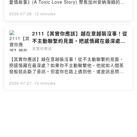
愛情故事》(A Toxic Love Story) 聚焦加州安納海姆的一
場恐怖情人陰謀，紀錄片已於7月22日在Netflix上線。#其
實你應該 #有毒愛情故事 #Netflix #犯罪紀錄片 #真實案件
2026-07-28
·
12 minutes
#紀錄片 #紀錄片推薦 #神反轉 #紀錄片介紹 #劇評 #紀錄
片片單 #恐怖情人 #恐怖前任 #安納海姆 #Podcast #影
評---Podcast 收聽平台：https://linktr.ee/Ushould2020
2111【其實你應該】越在意越裝沒事！從
合作聯繫信箱：Ushould2020@gmail.com
不主動聯繫約見面，把感情藏在最深處？
（비캔드 Beekend）
其實你應該
【其實你應該】越在意越裝沒事！從不主動聯繫約見面，
把感情藏在最深處？如果你不主動聯繫他，他就如人間蒸
發般就此斷了音訊。但當你在路上遇到他、或是訊息問
候，又覺得他似乎也沒有生氣或是不開心，完全感受不到
什麼異樣？#其實你應該 #不約見面 #人際關係 #兩性 #人
2026-07-27
·
10 minutes
際互動 #I人 #自我提升 #心靈雞湯 #關係維繫 #感情 #戀
愛 #裝沒事 #自信 #內向 #Podcast #戀愛疑難雜症---
Podcast 收聽平台：https://linktr.ee/Ushould2020合作
2110【其實你應該】麥特戴蒙的感情建
聯繫信箱：Ushould2020@gmail.com
議：寧願選快樂，而不是正確！（Haz
Bakery 聖水麵包店）
其實你應該
【其實你應該】麥特戴蒙的感情建議：寧願選快樂，而不
是正確！電影《奧德賽》宣傳接受媒體訪問，被網友提問