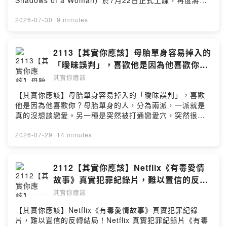
Shadows of a Woman）於7月22日正式上線，再度將觀
眾帶回巴西近年最受矚目的真實犯罪案件之一。本片改編
自2012年震驚全國的「Elize Matsunaga殺夫分屍案」。
2026-07-30
·
9 minutes
#其實你應該 #暗影伊莉絲 #Elize
#ElizeShadowsofaWoman #ElizeMatsunaga #巴西
#Netflix #劇評 #真實案件 #犯罪紀錄片 #犯罪紀錄片 #劇
2113【其實你應該】母胎單身容易掉入的
評 #紀錄片 #童話公主的罪與罰 #Podcast #影評---
「曖昧誤判」，喜歡他是因為他喜歡你？
Podcast 收聽平台：https://linktr.ee/Ushould2020合作
（習瑞鎮商行 XJZ living firm）
其實你應該
聯繫信箱：Ushould2020@gmail.com
【其實你應該】母胎單身容易掉入的「曖昧誤判」，喜歡
他是因為他喜歡你？母胎單身的人，分為兩派，一派就是
真的沒想談戀愛。另一種是突然被打通戀愛穴，突然很想
談戀愛，加上經驗不足的前提下，就容易誤判形勢。#其實
你應該 #母胎單身 #找到對的人 #兩性 #感情 #戀愛 #自我
2026-07-29
·
14 minutes
提升 #心靈雞湯 #感情問題 #戀愛問題 #交友軟體 #戀綜 #
自信 #戀愛實境秀 #Podcast #戀愛疑難雜症---Podcast
收聽平台：https://linktr.ee/Ushould2020合作聯繫信
2112【其實你應該】Netflix《有毒愛情
箱：Ushould2020@gmail.com
故事》真實犯罪紀錄片，難以置信的反轉
結局！（喝優酪乳就會不想抽菸）
其實你應該
【其實你應該】Netflix《有毒愛情故事》真實犯罪紀錄
片，難以置信的反轉結局！Netflix 真實犯罪紀錄片《有毒