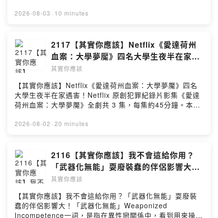
你應該 #戀愛 #找到對的人 #兩性 #感情 #靈魂伴侶 #自我
提升 #心靈雞湯 #感情問題 #戀愛問題 #交友軟體 #兩性 #
2026-08-03
·
10 minutes
自信 #低功率戀人 #Podcast #戀愛疑難雜症---Podcast
收聽平台：https://linktr.ee/Ushould2020合作聯繫信
箱：Ushould2020@gmail.com
2117【其實你應該】Netflix《愛達荷州
血案：大學夢魘》四名大學生夜半在家遇
害！（台劇《聰明鎮》選角部分）
其實你應該
【其實你應該】Netflix《愛達荷州血案：大學夢魘》四名
大學生夜半在家遇害！Netflix 原創犯罪紀錄片影集《愛達
荷州血案：大學夢魘》全劇共 3 集，每集約45分鐘。本片
由曾經執導《陌生號碼：高校簡訊詐騙疑雲》的知名紀錄
片導演 Skye Borgman 親自執導，為這樁近年震撼全美的
2026-08-02
·
20 minutes
大學城血案留下最權威且令沉痛的實錄。#其實你應該
#Netflix #犯罪紀錄片 #愛達荷州血案 #大學夢魘 #紀錄片
#自我提升 #心靈雞湯 #劇評 #影評 #紀錄片推薦 #犯罪片
2116【其實你應該】我不會這給你用？
#紀錄片片單 #真實事件 #Podcast #犯罪學副教授---
「武器化無能」耍廢裝蠢的伴侶影響大！
Podcast 收聽平台：https://linktr.ee/Ushould2020合作
（曖昧請遠離「回避型人格」）
其實你應該
聯繫信箱：Ushould2020@gmail.com
【其實你應該】我不會這給你用？「武器化無能」耍廢裝
蠢的伴侶影響大！「武器化無能」Weaponized
Incompetence一詞，是指在異性戀關係中，看到用來操控