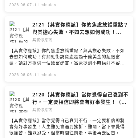
提升 #心靈雞湯 #朋友互動 #友誼 #友情 #沒想利用別人 #
2026-08-07
·
11 minutes
自信 #人脈存摺 #Podcast #人際相處---Podcast 收聽平
台：https://linktr.ee/Ushould2020合作聯繫信箱：
Ushould2020@gmail.com2122【其實你應該】朋友少的
2121【其實你應該】你的焦慮放錯重點？
原因？不一定是人緣差，而是你從沒打算利用別人！（一
與其擔心失敗，不如去想如何成功！
年最熱的時期「三伏天」）
（《蜘蛛人》要看SCREENX？）
其實你應該
【其實你應該】你的焦慮放錯重點？與其擔心失敗，不如
去想如何成功！有網紅街訪資產超過十億美金的超級富
豪，請對方提供一個致富建言。富豪提到小時候好不容易
攢到5000美元，很怕做了錯誤投資策略，深怕好不容易賺
到的錢一夕消失，於是像叔叔請教如何理財，對方給出與
2026-08-06
·
11 minutes
其掛心那5000元會消失，不如想著如何去賺更多錢！#其
實你應該 #焦慮 #成功 #擔心失敗 #找回自信 #找到人生方
向 #自我提升 #心靈雞湯 #人生目標 #放錯重點 #工作方向
2120【其實你應該】當你覺得自己衰到不
#人生理想 #自信 #不焦慮 #Podcast #找回目標---
行，一定要相信即將會有好事發生！（什
Podcast 收聽平台：https://linktr.ee/Ushould2020合作
麼是「認知吝嗇者」？）
其實你應該
聯繫信箱：Ushould2020@gmail.com
【其實你應該】當你覺得自己衰到不行，一定要相信即將
會有好事發生！人生難免會遇到挫折、難關，當下會覺得
很痛苦、難以忍受，但當時間往前走，事後再去回首，便