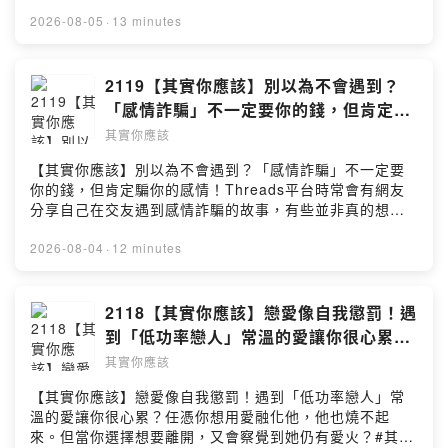
會察覺有些不幸遭遇與悲慘經歷，其實是一種學習與禮
物。#其實你應該 #衰到不行 #好事發生 #轉念 #找回自信
2026-08-05
·
13 minutes
#找到人生方向 #自我提升 #心靈雞湯 #人生目標 #正向心
理學 #正念 #樂觀 #自信 #幸運女孩症候群 #Podcast #找
回目標---Podcast 收聽平台：
2119【其實你應該】別以為不會遇到？
https://linktr.ee/Ushould2020合作聯繫信箱：
「感情詐騙」不一定要你的錢，但肯定騙
Ushould2020@gmail.com
你的感情！（「Thirty Ten」 years
其實你應該
old）
【其實你應該】別以為不會遇到？「感情詐騙」不一定要
你的錢，但肯定騙你的感情！Threads平台時常會有網友
分享自己在交友遇到感情詐騙的故事，有些並非真的想騙
錢，更多時候純粹就是騙色、騙感情？#其實你應該 #戀愛
#找到對的人 #兩性 #感情 #靈魂伴侶 #自我提升 #心靈雞
2026-08-04
·
12 minutes
湯 #感情問題 #戀愛問題 #交友軟體 #兩性 #自信 #低功率
戀人 #Podcast #戀愛疑難雜症---Podcast 收聽平台：
https://linktr.ee/Ushould2020合作聯繫信箱：
2118【其實你應該】戀愛像自我懲罰！遇
Ushould2020@gmail.com
到「低功率戀人」常溫的愛讓你很心累？
（午休幫浪浪洗澡卻被開除）
其實你應該
【其實你應該】戀愛像自我懲罰！遇到「低功率戀人」常
溫的愛讓你很心累？任憑你想用愛融化他，他也燒不起
來。但當你選擇想要離開，又會察覺到她仍有愛火？#其實