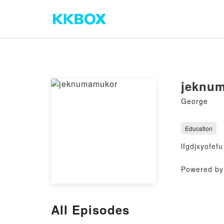
jeknu
George
Education
lfgdjxyofefu
Powered by 
All Episodes