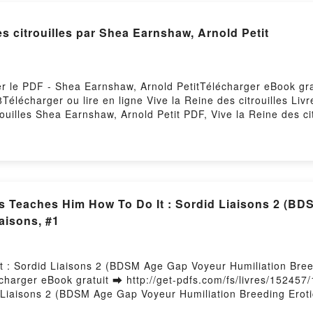
es citrouilles par Shea Earnshaw, Arnold Petit
ger le PDF - Shea Earnshaw, Arnold PetitTélécharger eBook gr
8Télécharger ou lire en ligne Vive la Reine des citrouilles Li
rouilles Shea Earnshaw, Arnold Petit PDF, Vive la Reine des c
Arnold Petit Lire en ligne , Vive la Reine des citrouilles She
etit VK, Vive la Reine des citrouilles Shea Earnshaw, Arnold P
a Reine des citrouilles Shea Earnshaw, Arnold Petit Téléchar
ess Teaches Him How To Do It : Sordid Liaisons 2 (B
iaisons, #1
 : Sordid Liaisons 2 (BDSM Age Gap Voyeur Humiliation Breed
arger eBook gratuit ➡ http://get-pdfs.com/fs/livres/152457/
Liaisons 2 (BDSM Age Gap Voyeur Humiliation Breeding Erotica
ss Teaches Him How To Do It : Sordid Liaisons 2 (BDSM Age