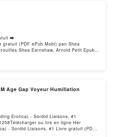
atuit ➡
vre gratuit (PDF ePub Mobi) pan Shea
itrouilles Shea Earnshaw, Arnold Petit Epub,
a Earnshaw, Arnold Petit Audiobook, Vive la
etit Kindle, Vive la Reine des citrouilles
gement gratuitPowered by Firstory Hosting
DSM Age Gap Voyeur Humiliation
ing Erotica) - Sordid Liaisons, #1
1258Télécharger ou lire en ligne Her
) - Sordid Liaisons, #1 Livre gratuit (PDF
 Gap Voyeur Humiliation Breeding Erotica) -