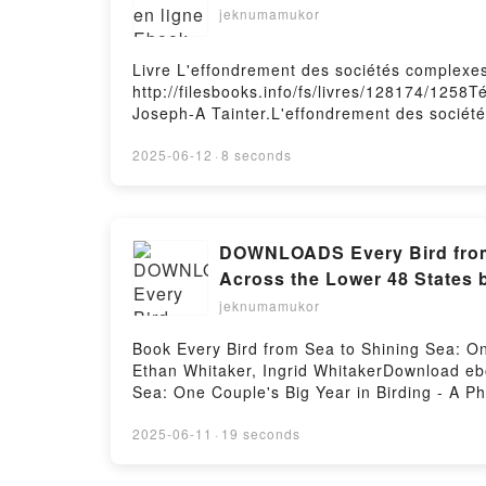
jeknumamukor
Livre L'effondrement des sociétés complexe
http://filesbooks.info/fs/livres/128174/1258
Joseph-A Tainter.L'effondrement des sociét
L'effondrement des sociétés complexes Josep
L'effondrement des sociétés complexes Jose
2025-06-12
·
8 seconds
sociétés complexes Joseph-A Tainter Epub V
Hosting
DOWNLOADS Every Bird from 
Across the Lower 48 States b
jeknumamukor
Book Every Bird from Sea to Shining Sea: O
Ethan Whitaker, Ingrid WhitakerDownload eb
Sea: One Couple's Big Year in Birding - A 
WhitakerEvery Bird from Sea to Shining Sea:
Ingrid Whitaker PDF, Every Bird from Sea to
2025-06-11
·
19 seconds
Ethan Whitaker, Ingrid Whitaker Epub, Every
Lower 48 States Ethan Whitaker, Ingrid Whit