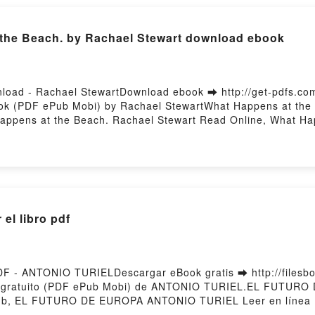
Whitaker, Ingrid Whitaker Audiobook, Every Bird from Sea to
he Lower 48 States Ethan Whitaker, Ingrid Whitaker VK, Ever
 the Beach. by Rachael Stewart download ebook
re Across the Lower 48 States Ethan Whitaker, Ingrid Whitake
hotographic Adventure Across the Lower 48 States Ethan Whit
ear in Birding - A Photographic Adventure Across the Lower 4
load - Rachael StewartDownload ebook ➡ http://get-pdfs.c
ook (PDF ePub Mobi) by Rachael StewartWhat Happens at the
Happens at the Beach. Rachael Stewart Read Online, What Ha
hael Stewart VK, What Happens at the Beach. Rachael Stewar
the Beach. Rachael Stewart Free DownloadPowered by Firsto
l libro pdf
- ANTONIO TURIELDescargar eBook gratis ➡ http://filesbook
o gratuito (PDF ePub Mobi) de ANTONIO TURIEL.EL FUTUR
, EL FUTURO DE EUROPA ANTONIO TURIEL Leer en línea
PA ANTONIO TURIEL VK, EL FUTURO DE EUROPA ANTONIO T