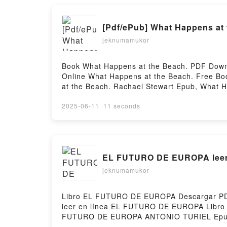
Adventure Across the Lower 48 States Ethan 
Birding - A Photographic Adventure Across t
[Pdf/ePub] What Happens at
Big Year in Birding - A Photographic Adventu
Sea: One Couple's Big Year in Birding - A P
jeknumamukor
from Sea to Shining Sea: One Couple's Big Y
Free DownloadPowered by Firstory Hosting
Book What Happens at the Beach. PDF Down
Online What Happens at the Beach. Free B
at the Beach. Rachael Stewart Epub, What 
Audiobook, What Happens at the Beach. Rac
Rachael Stewart Epub VK, What Happens at 
2025-06-11
·
11 seconds
EL FUTURO DE EUROPA leer e
jeknumamukor
Libro EL FUTURO DE EUROPA Descargar PDF 
leer en línea EL FUTURO DE EUROPA Libr
FUTURO DE EUROPA ANTONIO TURIEL Epub
TURIEL Audiolibro, EL FUTURO DE EURO