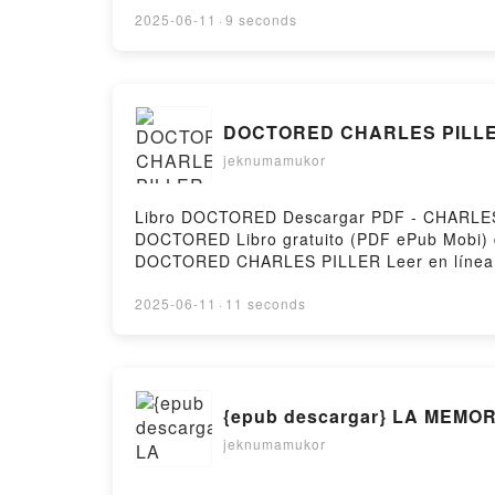
ANTONIO TURIEL Epub VK, EL FUTURO DE E
2025-06-11
·
9 seconds
DOCTORED CHARLES PILLER
jeknumamukor
Libro DOCTORED Descargar PDF - CHARLES PI
DOCTORED Libro gratuito (PDF ePub Mob
DOCTORED CHARLES PILLER Leer en líne
PILLER Kindle, DOCTORED CHARLES PILLER
2025-06-11
·
11 seconds
{epub descargar} LA MEMO
jeknumamukor