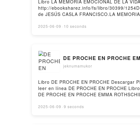
Libro LA MEMORIA EMOCIONAL DE LA VIDA
http://ebooksharez.info/fs/libro/30399/12
de JESÚS CASLA FRANCISCO.LA MEMORIA
VIDA UTERINA JESÚS CASLA FRANCISCO Ep
MEMORIA EMOCIONAL DE LA VIDA UTERINA
2025-06-09
·
10 seconds
FRANCISCO VK, LA MEMORIA EMOCIONAL D
UTERINA JESÚS CASLA FRANCISCO Epub V
gratisPowered by Firstory Hosting
DE PROCHE EN PROCHE EMM
jeknumamukor
Libro DE PROCHE EN PROCHE Descargar PDF
leer en línea DE PROCHE EN PROCHE Lib
DE PROCHE EN PROCHE EMMA ROTHSCHILD
ROTHSCHILD Audiolibro, DE PROCHE EN
PROCHE EMMA ROTHSCHILD Epub VK, DE PR
2025-06-09
·
9 seconds
HOLD ME ePub gratis