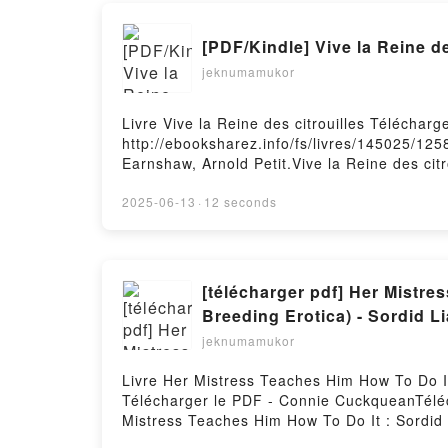
[PDF/Kindle] Vive la Reine d
jeknumamukor
Livre Vive la Reine des citrouilles Téléchar
http://ebooksharez.info/fs/livres/145025/125
Earnshaw, Arnold Petit.Vive la Reine des cit
Vive la Reine des citrouilles Shea Earnshaw, 
Reine des citrouilles Shea Earnshaw, Arnold P
2025-06-13
·
12 seconds
Shea Earnshaw, Arnold Petit Epub VK, Vive l
[télécharger pdf] Her Mistr
Breeding Erotica) - Sordid L
jeknumamukor
Livre Her Mistress Teaches Him How To Do It
Télécharger le PDF - Connie CuckqueanTéléch
Mistress Teaches Him How To Do It : Sordid 
ePub Mobi) pan Connie Cuckquean.Her Mistre