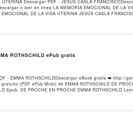
 UTERINA Descargar PDF - JESÚS CASLA FRANCISCODescar
54Descargar o leer en línea LA MEMORIA EMOCIONAL DE LA VI
 EMOCIONAL DE LA VIDA UTERINA JESÚS CASLA FRANCIS
ub, LA MEMORIA EMOCIONAL DE LA VIDA UTERINA JESÚS 
 JESÚS CASLA FRANCISCO Audiolibro, LA MEMORIA EMOC
E LA VIDA UTERINA JESÚS CASLA FRANCISCO Kindle, L
K, LA MEMORIA EMOCIONAL DE LA VIDA UTERINA JESÚS 
A ROTHSCHILD ePub gratis
 - EMMA ROTHSCHILDDescargar eBook gratis ➡ http://get-p
ro gratuito (PDF ePub Mobi) de EMMA ROTHSCHILD.DE P
 Epub, DE PROCHE EN PROCHE EMMA ROTHSCHILD Leer 
 PROCHE EMMA ROTHSCHILD VK, DE PROCHE EN PROCHE E
OCHE EN PROCHE EMMA ROTHSCHILD Descargar gratisPowe