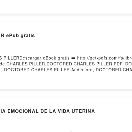
UROPA ANTONIO TURIEL Descargar gratisPowered by First
 ePub gratis
LLERDescargar eBook gratis ➡ http://get-pdfs.com/fs/libr
i) de CHARLES PILLER.DOCTORED CHARLES PILLER PDF, 
a , DOCTORED CHARLES PILLER Audiolibro, DOCTORED C
 Epub VK, DOCTORED CHARLES PILLER Descargar gratisPow
RIA EMOCIONAL DE LA VIDA UTERINA