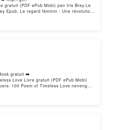
re gratuit (PDF ePub Mobi) pan Iris Brey.Le
Brey Epub, Le regard féminin - Une révolution
rd féminin - Une révolution à l'écran Iris
à l'écran Iris Brey Epub VK, Le regard
Book gratuit ➡
meless Love Livre gratuit (PDF ePub Mobi)
spers: 100 Poem of Timeless Love neneng
 Whispers: 100 Poem of Timeless Love neneng
pers: 100 Poem of Timeless Love neneng
spers: 100 Poem of Timeless Love neneng