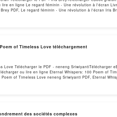
lire en ligne Le regard féminin - Une révolution à l'écran Liv
s Brey PDF, Le regard féminin - Une révolution à l'écran Iris 
féminin - Une révolution à l'écran Iris Brey Audiobook, Le rega
 l'écran Iris Brey Kindle, Le regard féminin - Une révolution 
 Téléchargement gratuitPowered by Firstory Hosting
 Poem of Timeless Love téléchargement
ss Love Télécharger le PDF - neneng SriwiyantiTélécharger e
Télécharger ou lire en ligne Eternal Whispers: 100 Poem of Ti
0 Poem of Timeless Love neneng Sriwiyanti PDF, Eternal Whi
 of Timeless Love neneng Sriwiyanti Lire en ligne , Eternal
0 Poem of Timeless Love neneng Sriwiyanti VK, Eternal Whis
oem of Timeless Love neneng Sriwiyanti Epub VK, Eternal Whi
 Firstory Hosting
fondrement des sociétés complexes