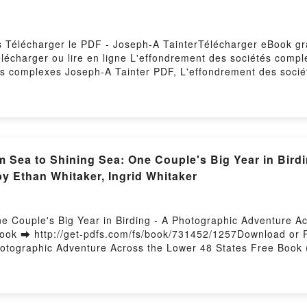
s Télécharger le PDF - Joseph-A TainterTélécharger eBook gr
Télécharger ou lire en ligne L'effondrement des sociétés comp
és complexes Joseph-A Tainter PDF, L'effondrement des soci
h-A Tainter Lire en ligne , L'effondrement des sociétés com
ph-A Tainter VK, L'effondrement des sociétés complexes Jose
K, L'effondrement des sociétés complexes Joseph-A Tainter 
Sea to Shining Sea: One Couple's Big Year in Birdi
y Ethan Whitaker, Ingrid Whitaker
ne Couple's Big Year in Birding - A Photographic Adventure 
ook ➡ http://get-pdfs.com/fs/book/731452/1257Download or R
Photographic Adventure Across the Lower 48 States Free Book
 One Couple's Big Year in Birding - A Photographic Adventur
 Shining Sea: One Couple's Big Year in Birding - A Photograp
 Bird from Sea to Shining Sea: One Couple's Big Year in Bird
aker Read Online, Every Bird from Sea to Shining Sea: One Co