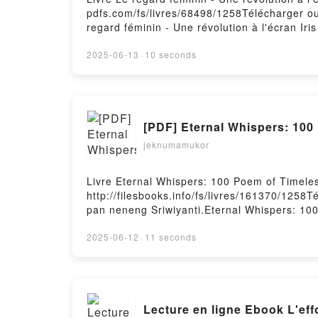
pdfs.com/fs/livres/68498/1258Télécharger ou 
regard féminin - Une révolution à l'écran Iri
à l'écran Iris Brey Lire en ligne , Le regard 
Brey VK, Le regard féminin - Une révolution à
2025-06-13
·
10 seconds
féminin - Une révolution à l'écran Iris Brey
[PDF] Eternal Whispers: 100
jeknumamukor
Livre Eternal Whispers: 100 Poem of Timele
http://filesbooks.info/fs/livres/161370/1258
pan neneng Sriwiyanti.Eternal Whispers: 10
Sriwiyanti Epub, Eternal Whispers: 100 Poem
Sriwiyanti Audiobook, Eternal Whispers: 10
2025-06-12
·
11 seconds
Sriwiyanti Kindle, Eternal Whispers: 100 P
Sriwiyanti Téléchargement gratuitPowered by
Lecture en ligne Ebook L'ef