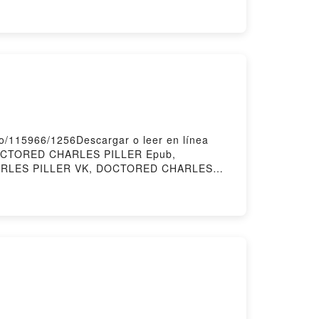
ory Hosting
o/115966/1256Descargar o leer en línea
DOCTORED CHARLES PILLER Epub,
HARLES PILLER VK, DOCTORED CHARLES
ered by Firstory Hosting