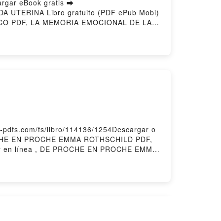
gar eBook gratis ➡
DA UTERINA Libro gratuito (PDF ePub Mobi)
CO PDF, LA MEMORIA EMOCIONAL DE LA
CASLA FRANCISCO Leer en línea , LA
IONAL DE LA VIDA UTERINA JESÚS CASLA
A MEMORIA EMOCIONAL DE LA VIDA
CASLA FRANCISCO Descargar
dfs.com/fs/libro/114136/1254Descargar o
ROCHE EN PROCHE EMMA ROTHSCHILD PDF,
en línea , DE PROCHE EN PROCHE EMMA
MMA ROTHSCHILD Kindle, DE PROCHE EN
red by Firstory Hosting