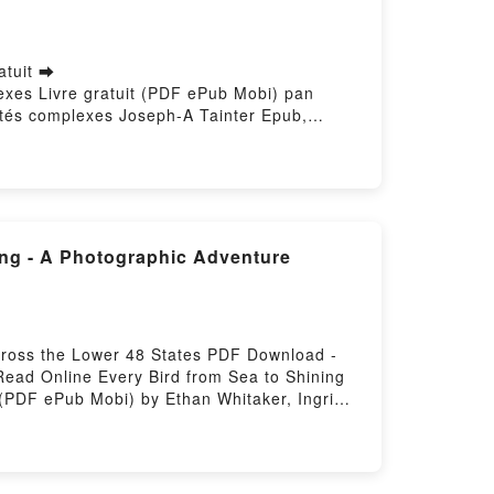
atuit ➡
lexes Livre gratuit (PDF ePub Mobi) pan
étés complexes Joseph-A Tainter Epub,
plexes Joseph-A Tainter Audiobook,
ph-A Tainter Kindle, L'effondrement des
Téléchargement gratuitPowered by Firstory
ng - A Photographic Adventure
Across the Lower 48 States PDF Download -
ead Online Every Bird from Sea to Shining
 (PDF ePub Mobi) by Ethan Whitaker, Ingrid
e Across the Lower 48 States Ethan Whitaker,
hic Adventure Across the Lower 48 States
ing - A Photographic Adventure Across the
uple's Big Year in Birding - A Photographic