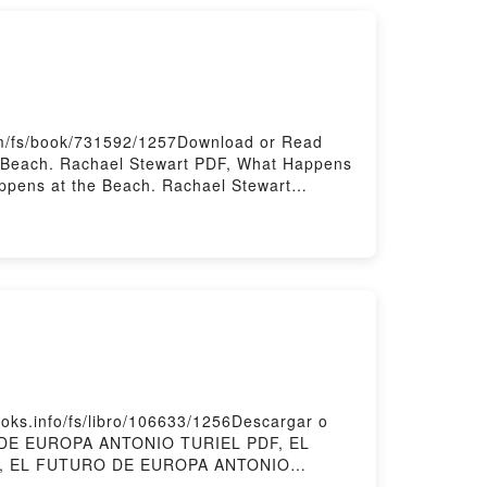
 Shining Sea: One Couple's Big Year in
y Bird from Sea to Shining Sea: One Couple's
r Kindle, Every Bird from Sea to Shining
aker, Ingrid Whitaker Epub VK, Every Bird
8 States Ethan Whitaker, Ingrid Whitaker
om/fs/book/731592/1257Download or Read
 Beach. Rachael Stewart PDF, What Happens
ppens at the Beach. Rachael Stewart
t Kindle, What Happens at the Beach.
ry Hosting
s.info/fs/libro/106633/1256Descargar o
O DE EUROPA ANTONIO TURIEL PDF, EL
 , EL FUTURO DE EUROPA ANTONIO
URIEL Kindle, EL FUTURO DE EUROPA