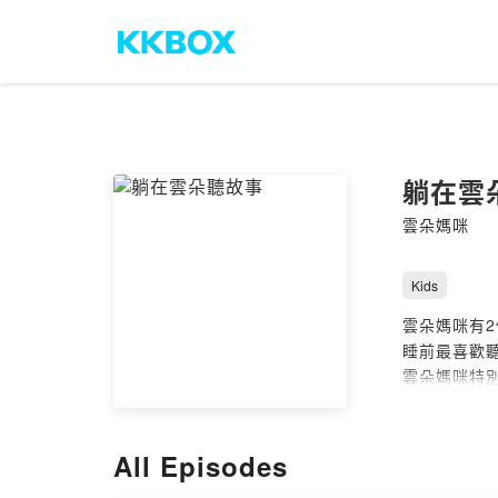
躺在雲
雲朵媽咪
Kids
雲朵媽咪有2
睡前最喜歡
雲朵媽咪特
分享給各位
讓寶貝可以安
All Episodes
Powered by 