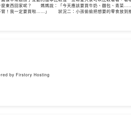
什麼東西回家呢？ 媽媽說：「今天應該要買牛奶、麵包、青菜…
管！我一定要買啦……」 狀況二：小孩偷偷把想要的零食放到推
忠實表現日本超市的情境，本書圖片上的文字皆以原文呈現。當親
。 此外，書中還包含了親子學習的課題，請父母和孩子共讀後，
這些東西？父母也可以想想，當孩子執意要買某種東西時，怎樣的
0年Bookstart選書 ★高雄市教育局「幼愛閱」閱讀教育計畫
Hosting
 Firstory Hosting