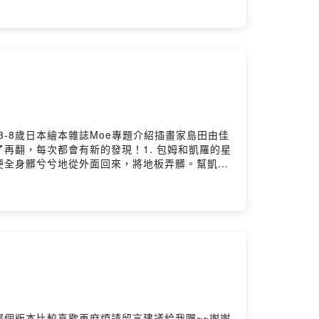
當你很愛、很愛一個人的時候，也許你會想把這種
看冒險犯難或是行俠仗義的小說。小企鵝逃走後去
成為表達各種愛意的經典書，感動全球3000
。 如果你也是忠實讀者，看完本書後是否也跟身
《猜猜我有多愛你-最喜歡的地方》 《猜猜我
很深的情感交流，他們一起圍成圈圈道別時，互道
童書 入選美國全國教育協會推薦的100 本最
圖一樣顏色鮮明、角色惹人喜愛，作者真的很厲
本書」 ★入選美國收錄44部最重要圖畫書的
是無所不能啊！每回都有不同行業職人的影子，野
★ 山姆．麥克布雷尼筆下情感豐沛、充滿智
細資料ISBN：9789863382140叢書系
棕色和灰色，展現的柔和視覺效果恰到好處，也更
/青少年文學> 圖畫書> 童話/寓言本書分類：童書/青少
情的故事，毫無疑問是睡前故事的最佳選擇。
．懷茲．布朗的《月亮晚安》及《逃家小兔》。安
3-8歲日本繪本雜誌Moe專題介紹插畫家島田由佳
錄）★ 書中的小兔子是幼兒的傳神寫照。他們
再翻，每次都會有新的發現！1. 包姆和凱羅的星
在比誰比較愛誰，卻沒有勝敗之分，整個過程反而
便全身髒兮兮地從外面回來，將地板弄髒。幫凱羅
貝爾法斯特，山姆．麥克布雷尼畢業於著名學府三一
飛蛾、老鼠和蟲蟲佔據了整個閣樓。包姆到底該怎
覆琢磨了六個月以後，才變成現在四百多字的心血
姆、凱羅、小班大夥兒一起坐車前往市場。市場?
 Jeram) 出生於英國樸資茅斯，安妮塔．婕朗
有趣的店呢？3. 包姆和凱羅的天空之旅 正在
子們創作圖畫書，與麥克布雷尼合作了知名暢銷書
裹拆出組合好的小飛機，包姆和凱羅出發了！ 沿
的描繪出大兔子和小兔子間的親密情感。詳細資料
南瓜火山、大海蛇，連吸血蝙蝠都來湊熱鬧，一場
適讀年齡：3歲~8歲本書分類：童書/青少年文學> 圖畫書>
冰的池塘溜冰，結果發現凍結在冰上的鴨子小班，
 山姆．麥克布雷尼新功能介紹原文作者： Sam
 14.8 x 1.5 cm / 普通級 / 全彩印
ng
3-8歲島田由佳圖畫書：包姆與凱羅系列（全４冊）作
個版本比較喜歡再麻煩請留言建議給我喔~~謝謝