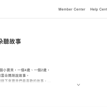
Member Center
Help Cen
朵聽故事
個小寶貝，一個4歲、一個2歲，
聽雲朵媽咪說故事，
別錄下來寶貝們最喜歡的故事，
爸比媽咪，睡前放給寶貝們聽，
穩進入夢鄉🎈
Firstory Hosting