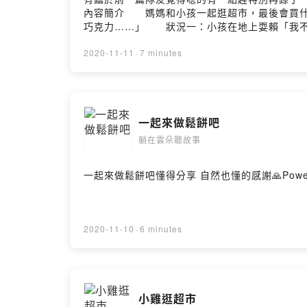
內容簡介 媽媽和小孩一起逛超市，最後會買
巧克力……」 狀況一：小孩在地上耍賴「我不
買！」 親子逛超市最真實逗趣的場景！ 為了
認識超市中的各式各樣日常生活中所接觸的商品
2020-11-11
·
7 minutes
錢、想買的動機等方向去想，為什麼對方會想買
介 ★新北市滿天星閱讀優良圖書 ★教育部10
工藤紀子出版社：小魯文化Powered by Firstory 
一起來做鬆餅吧
躺在雲朵聽故事
一起來做鬆餅吧懂得分享 自然也懂的感謝🙏Powered by
2020-11-10
·
6 minutes
小雞逛超市