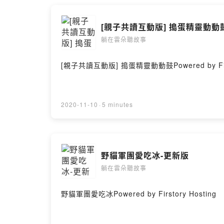
的小飛機，包姆和凱羅出發了！ 沿途上首先看
大海蛇，連吸血蝙蝠都來湊熱鬧，一場天空之旅
[親子共讀互動版] 搗蛋精靈動動
冰，結果發現凍結在冰上的鴨子小班，於是將他帶
21 x 14.8 x 1.5 cm / 普通級 / 全
躺在雲朵聽故事
圖畫書：包姆與凱羅系列（全４冊）作者： 島田由佳出版社：
[親子共讀互動版] 搗蛋精靈動動鼓Powered by First
2020-11-10
·
5 minutes
野貓軍團愛吃冰-更新版
躺在雲朵聽故事
野貓軍團愛吃冰Powered by Firstory Hosting