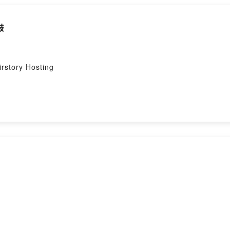
得到的是，不戴上護目鏡就會眼淚流個不停的洋蔥山脈。接著，他
驚險連連，最後他們能否平安抵達爺爺家呢？4. 包姆與凱羅的冬日
鼓
回家解凍。凱羅很喜歡小班，和小班一起玩得不亦樂乎，但是第二天
彩印刷 / 初版出版地：台灣本書分類：童書/青少年文學> 圖畫書> 生活教育本
九童國際文化Powered by Firstory Hosting
ory Hosting