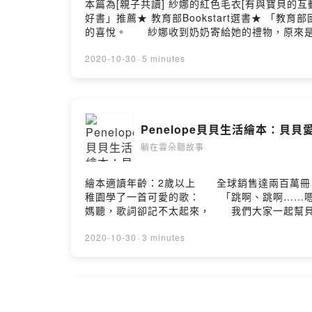
本篇為[親子共讀] 紗娜的紅色毛衣[有與寶貝的
好書」推薦★ 教育部Bookstart選書★
的喜悅。 紗娜收到奶奶寄給她的禮物，原來是
了，毛衣卻沒變大；那試試看扯扯領子和下擺，
衣，最後，毛衣會產生什麼奇妙而有趣的變化呢？紗娜
2020-10-30
·
5 minutes
Hosting
Penelope貝貝生活繪本：貝貝
躺在雲朵聽故事
繪本適讀年齡：2歲以上 全球銷售達兩百萬冊
稚園學了一首可愛的歌： 「跳啊、跳啊……
媽聽，歌詞卻記不太起來， 我們大家一起幫貝
的每一天裡所發生的可愛故事。例如貝貝穿錯了
樣，讓人忍不住會心一笑。Powered by Firstory 
2020-10-30
·
3 minutes
[繪本故事]包姆和凱羅的天空之