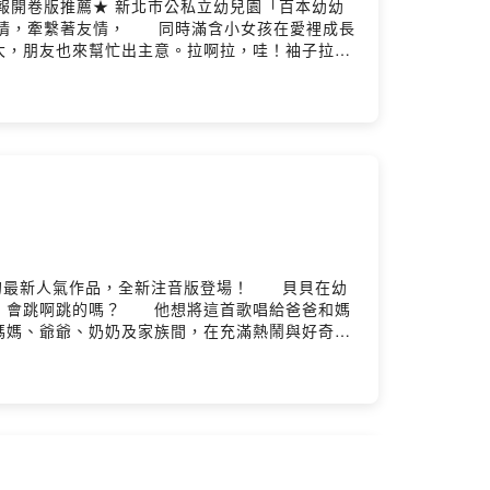
國時報開卷版推薦★ 新北市公私立幼兒園「百本幼幼
著親情，牽繫著友情， 同時滿含小女孩在愛裡成長
大，朋友也來幫忙出主意。拉啊拉，哇！袖子拉長
法使毛衣合身，但紗娜無論如何就是想穿這件毛
：小魯文化Powered by Firstory
的最新人氣作品，全新注音版登場！ 貝貝在幼
，會跳啊跳的嗎？ 他想將這首歌唱給爸爸和媽
媽、爺爺、奶奶及家族間，在充滿熱鬧與好奇心
以貼近孩子成長的內容，加上貝貝迷糊又可愛的模