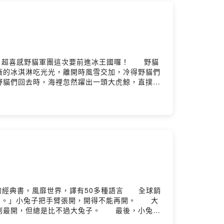
，超喜感野貓軍團這次要前進冰王國囉！ 野貓
廠的冰淇淋吃光光，離開時風雪交加，冷得野貓們
野貓們回去時，海裡忽然躍出一頭大虎鯨，直撲小
並放在冰層下，想把他們逼出來…… 這次野貓軍
970年出生於神奈川縣，女子美術短期大學畢
小企鵝」與「小修與沃特」系列（小魯文化）；
.jp譯者簡介黃惠綺 畢業於東京的音樂學校，主
美好後，一發不可收拾的愛上它，並將推廣繪本閱
作有《電車來了噹噹噹》、《童話列車出發！》、
、《垃圾車，辛苦了！》、《冬天是什麼樣
文繪本閱讀推廣人） 野貓軍團這次來到了冰王
最後汪汪老闆像包大人一樣出來審訓一番，要野貓
溫馨的收尾。但是與前作相較，這次在冰天雪地裡
的經典書，風靡世界，譯有50多種語言 全球銷
帶過了，他們還因為小企鵝的加入，似乎升級為大
多。」小兔子把手臂張開，開得不能再開。 大
個工廠的冰淇淋，離開時在風雪交加的雪地，路倒
到最開，但總是比不過大兔子。 最後，小兔子
企鵝爸爸接送時，沒想到海裡忽然躍出了一頭大虎
安， 然後，躺在小兔子的身邊，小聲的微笑著
鵝逃跑。這個段落不只對戰的畫面精彩，虎鯨居然