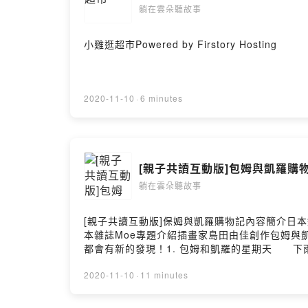
躺在雲朵聽故事
小雞逛超市Powered by Firstory Hosting
2020-11-10
·
6 minutes
[親子共讀互動版]包姆與凱羅購
躺在雲朵聽故事
[親子共讀互動版]保姆與凱羅購物記內容簡介日本銷
本雜誌Moe專題介紹插畫家島田由佳創作包姆與
都會有新的發現！1. 包姆和凱羅的星期天 
地從外面回來，將地板弄髒。幫凱羅洗好澡，在
蟲蟲佔據了整個閣樓。包姆到底該怎麼樣才能悠
2020-11-10
·
11 minutes
班大夥兒一起坐車前往市場。市場?有各式各樣
呢？3. 包姆和凱羅的天空之旅 正在吃早餐