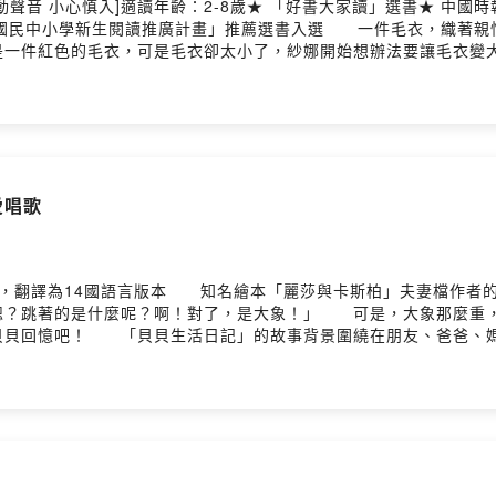
互動聲音 小心慎入]適讀年齡：2-8歲★ 「好書大家讀」選書★ 中
 「教育部國民中小學新生閱讀推廣計畫」推薦選書入選 一件毛衣，織
一件紅色的毛衣，可是毛衣卻太小了，紗娜開始想辦法要讓毛衣變
結果毛衣變得好大好大，像是「毛衣妖怪」⋯⋯他們不斷努力，卻無
又能不能得償心願呢？作者：成田雅子譯者： 鄭如峰繪者： 成田雅子出版社
愛唱歌
，翻譯為14國語言版本 知名繪本「麗莎與卡斯柏」夫妻檔作者
嗯？跳著的是什麼呢？啊！對了，是大象！」 可是，大象那麼重
貝回憶吧！ 「貝貝生活日記」的故事背景圍繞在朋友、爸爸、媽
衣服、吃飯挑食、在牆上塗鴉等調皮搗蛋的有趣狀況，簡單的小故事
Hosting
旅