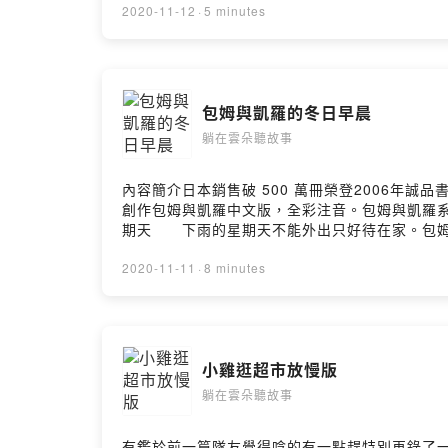
說：「我愛你，從這裡一直到月亮，再───繞
2020-11-12
·
5 minutes
還用尖牙將野貓們躲藏的罐子咬破洞，讓海水流
感覺描述出來。 這個純真的故事，搭配淡雅的
搬救兵，帶另一隻大鯨魚衝出來解救了大家。變
多萬個讀者。 《猜猜我有多愛你》系列作品
為粉絲的我一樣，覺得野貓們的行為與內心成長
有多愛你-20週年紀念珍藏版》 《猜猜我有
「再見了小朋友，你的恩情我們一輩子都不會忘
佳童書 ★★入選美國全國教育協會「教師們推
害，版面雖不大，兩種不同大鯨魚的畫面，卻顯
包姆與凱羅的冬日早晨
《二十世紀童書寶典》 ★行政院新聞局推介
貓認真工作的樣子，愈看愈可愛！不過每次書都還沒
慧、令人喜愛且俏皮的故事，透過安妮塔．婕朗
列：繪本精選規格：精裝 / 32頁 / 20 x 20 
躺在雲朵聽故事
適合睡前閱讀。 ★《書單》雜誌星級評薦★
年文學> 分齡推薦> 3-8歲Powered by Firstory H
★《基督科學箴言報》推薦★ 這是送給孩子們
內容簡介日本銷售破 500 萬冊榮登2006年誠
妮塔．婕朗繪製的這一對兔子，也使得這本溫暖
創作包姆與凱羅中文版，全彩注音。包姆與凱羅系
對愛的感受非常深刻，但囿於有限的生活經驗和
期天 下雨的星期天不能外出只好待在家。包姆
像是一種親密感十足的親子活動。作者介紹作者簡介
洗好澡，在凱羅一點忙也沒幫上的情況下再次打
學院，後來成為職業作家。世界最暢銷繪本之一
麼樣才能悠閒看書呢？2. 包姆和凱羅購物記 
2020-11-11
·
8 minutes
結晶。繼本書之後，他又與安妮塔．婕朗合作了另一
有各式各樣的攤位，好不熱鬧呀！一開始，先幫
從小就喜歡動物與繪畫，曾想過當獸醫或動物園
吃早餐時，包姆和凱羅收到爺爺寄來堆得像小山
《猜猜我有多愛你》及《你們都是我的最愛》。
途上首先看得到的是，不戴上護目鏡就會眼淚流
ISBN：9789577626301規格：精裝 / 36頁 
天空之旅驚險連連，最後他們能否平安抵達爺爺
親情/友誼本書分類：童書/青少年文學> 分齡推薦> 3
小雞逛超市放慢版
於是將他帶回家解凍。凱羅很喜歡小班，和小班一起玩得不
McBratney譯者： 陳淑惠繪者： 安妮塔．婕朗（Anit
刷 / 初版出版地：台灣本書分類：童書/青少年文
躺在雲朵聽故事
者： 島田由佳出版社：九童國際文化Powered by Fir
有鑑於前一篇隊友覺得唸的有一點趕特別再錄了