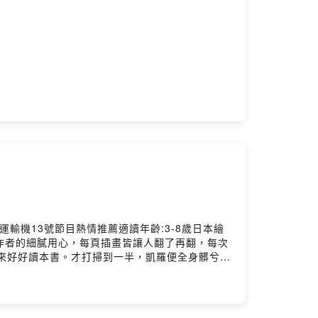
運輸機13號節目熱情推薦適讀年齡:3-8歲日本繪
作者的細膩用心，每頁插畫皆讓人翻了再翻，每次
來好好讀本書。才打掃到一半，凱羅便全身髒兮兮
，再到閣樓上拿本書。但是卻發現，飛蛾、老鼠和
來今天是一月一次的上街購物日。包姆、凱羅、小
買了蔬菜水果，之後他們又發現了哪些有趣的店
祝爺爺生日的生日邀請函。乘著從包裹拆出組合好