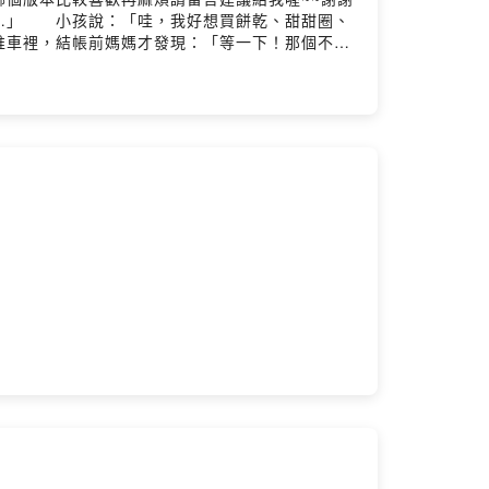
…」 小孩說：「哇，我好想買餅乾、甜甜圈、
車裡，結帳前媽媽才發現：「等一下！那個不能
子一起逛本地超市時，就能帶著孩子一起觀察、
可以讓親子雙方互相站在對方的立場，從用途、價
處理方式比較好？得獎紀錄 ★文化部優良讀物推
書單入選作者： 工藤紀子譯者： 周佩穎繪者：