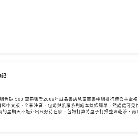
物記
售破 500 萬冊榮登2006年誠品書店兒童圖書暢銷排行榜公共電視
凱羅中文版，全彩注音。包姆與凱羅系列繪本線條簡單，然處處可見
下雨的星期天不能外出只好待在家。包姆打算將屋子打掃整理乾淨，再
凱羅一點忙也沒幫上的情況下再次打掃好房屋，然後一起做了小點心
閒看書呢？2. 包姆和凱羅購物記 愛睡懶覺的凱羅起了個大早，原
的攤位，好不熱鬧呀！一開始，先幫凱羅買了做外套的布料，然後又
時，包姆和凱羅收到爺爺寄來堆得像小山一樣的包裹，還附帶了一張慶