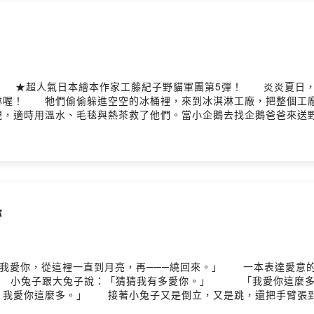
！ ★超人氣日本繪本作家工藤紀子野貓軍團第5彈！ 炎炎夏日
淋喔！ 牠們偷偷躲進空空的冰桶裡，來到冰淇淋工廠，把整個工
，適時用溫水、毛毯與熱茶救了他們。當小企鵝去找企鵝爸爸來送
虎鯨抗戰，幫助小企鵝逃跑，卻遭到虎鯨將他們躲藏的冰桶咬破，
：4歲以上作者介紹作、繪者簡介工藤紀子（くどうのりこ） 1
etters》（偕成社）；「加利達」系列（茜書房）；「小雞」、「
圖文作品《叢林之王》（台灣東方）。 官方網站：www.buch
人。受過專業日文教師訓練，因小孩的緣故接觸了繪本，發現繪本的
工、日文繪本講師，成立繪本分享社團與日文繪本同好交流。繪本譯
你
隊員》、《海豚乘客》、《野貓軍團開火車》、《野貓軍團壽司店》
我聽嗎？》（台灣東方）。序導讀野貓軍團的友情大冒險黃惠綺（日
一樣，野貓們為了貪吃貪玩，大膽無畏如入無人之境似的搗蛋闖禍，
軍團，每一次都有不同令人拍案的搞破壞情節，以及後段被修理後
「我愛你，從這裡一直到月亮，再───繞回來。」 一本表達愛意
呢？換個說法，這次八隻野貓闖出來的事，可不是再次搞笑就能輕鬆
典句 小兔子跟大兔子說：「猜猜我有多愛你。」 「我愛你這麼
貓們也由可愛轉為酷帥了。 故事中，八隻野貓因為貪吃，吃了整
，我愛你這麼多。」 接著小兔子又是倒立，又是跳，還把手臂張
溫水、毛毯與熱茶救了他們。就在野貓們鬆一口氣，等待小企鵝去找
亮。」 大兔子把小兔子放到葉子鋪成的床上，親親他，對他說晚
員出手相救，隨手拿起製冰器具，勇敢的上前與虎鯨戰鬥，幫助小企