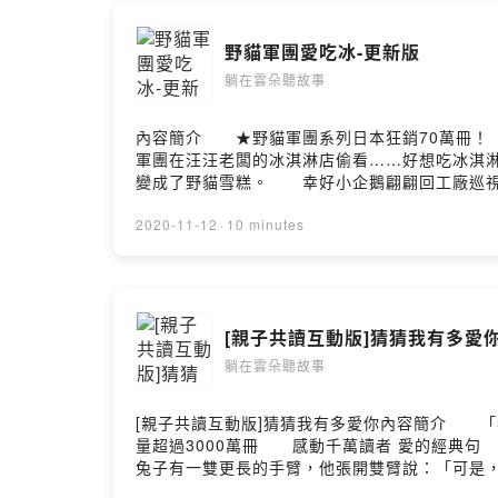
野貓軍團愛吃冰-更新版
躺在雲朵聽故事
內容簡介 ★野貓軍團系列日本狂銷70萬冊
軍團在汪汪老闆的冰淇淋店偷看……好想吃冰淇
變成了野貓雪糕。 幸好小企鵝翩翩回工廠巡視
企鵝。野貓們立刻全體動員出手相救，勇敢的與
團是否能順利逃脫呢？ ＊有注音 ＊適讀年齡
2020-11-12
·
10 minutes
業。現為繪本作家、漫畫家。主要繪本作品有《L
「野貓軍團」系列、《冬天是什麼樣子？》、漫畫
修電腦編曲。回臺後曾任日本詞曲作家在臺經紀
讀作為終身職志。現為中華民國兒童文學學會志
[親子共讀互動版]猜猜我有多愛
《我是公車司機》、《蚯蚓阿俊》、《蚯蚓救難
子？》、《小松鼠愛美拉爾德─可以念這本書給
躺在雲朵聽故事
國。故事換了場景，但是經典場面仍與之前作品
們付出勞力、收拾善後。 如此自由奔放的野貓
[親子共讀互動版]猜猜我有多愛你內容簡介 
的故事發展，是否比較複雜且整個格局也大很多
量超過3000萬冊 感動千萬讀者 愛的經
哥或大叔了？（笑）但在跟小企鵝的互動中，野
兔子有一雙更長的手臂，他張開雙臂說：「可是
變成野貓雪糕。幸好小企鵝回工廠巡視，適時用
睏了，閉上眼睛說：「我愛你，從這裡一直到月
鯨！直撲小企鵝，想吃掉他。野貓們立刻全體動