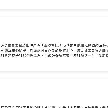
回來。」一句愛的告白，成了永恆的經典。 愛，要讓對方知道 
進去，想將他們逼出來……這幾頁雖然沒什麼文字，但心境上卻像在
圖畫，生動的勾畫出愛的互動，不只適合父母和孩子一起共讀，也早已
成冰棒的野貓們脫身後，還是得為吃掉汪汪老闆的冰淇淋付出代價
有： 《猜猜我有多愛你》 《猜猜我有多愛你-中英雙語》 
了很多。淡定的搞破壞是他們的王道，但這次與小企鵝彼此間產生了
多愛你-金色袖珍版》得獎紀錄 ★榮獲美國《出版人週刊》年度最佳
記」、「再見了野貓們，要再來冰王國玩喔」讓我好感動啊！ 插
薦的100 本書」 ★入選美國全國教育協會「孩子們推薦的100
得超有魄力！最後一頁野貓們做著焊接的工作，感覺這八隻野貓還真
《中小學生優良課外讀物》好評推薦 ★《出版人週刊》星級評薦
看完，就已經流了滿嘴口水啊！天氣熱，我也來去吃吃冰淇淋囉！看更多詳
的鋼筆淡彩畫變得更豐富了，插畫中運用了像青苔般的綠色，淺淺的
x 0.45 cm / 普通級 / 全彩印刷 / 初版出版地：日本本書分類：童書
 這本圖畫書完美呈現了一個可愛的睡前親子遊戲。這個充滿溫
osting
的完美睡前故事。山姆．麥克布雷尼細膩的筆觸讓人想起馬格麗特
品書店兒童圖書暢銷排行榜公共電視運輸機13號節目熱情推薦適讀年齡:
有趣的圖畫書更精美了。 ★《童書久久II》劉清彥撰文推薦（摘
列繪本線條簡單，然處處可見作者的細膩用心，每頁插畫皆讓人翻了
語文能力，對愛的表達只能簡單、直接又具體。大兔子和小兔子看似
打算將屋子打掃整理乾淨，再來好好讀本書。才打掃到一半，凱羅
山姆．麥克布雷尼 (Sam McBratney) 生於北愛爾蘭首都
掃好房屋，然後一起做了小點心，再到閣樓上拿本書。但是卻發現，
《猜猜我有多愛你》，是他寫作生涯中的第五十七本書，也是他在反
愛睡懶覺的凱羅起了個大早，原來今天是一月一次的上街購物日。包
本暢銷書《你們都是我的最愛》。繪者簡介安妮塔．婕朗 (Anita
凱羅買了做外套的布料，然後又買了蔬菜水果，之後他們又發現了哪些
管理員。結婚後，他在曼徹斯特工藝專科學校學習繪畫，並開始為孩
一樣的包裹，還附帶了一張慶祝爺爺生日的生日邀請函。乘著從包
麥克布雷尼曾讚賞婕朗在《猜猜我有多愛你》中以柔美的色調，完美
個不停的洋蔥山脈。接著，他們又通過一座蟲蟲鑽動的蘋果山，還有
/ 22 x 25 x 0.5 cm / 普通級 / 全彩印刷 / 初版出版地：台灣
家呢？4. 包姆與凱羅的冬日早晨 冬日早晨，包姆和凱羅一起去結
-8歲猜猜我有多愛你Guess How Much I Love You作者：
亦樂乎，但是第二天早上醒來，小班不見了！詳細資料規格：精裝 / 21 x
a Jeram）出版社：上誼文化公司Powered by Firstory Hosti
學> 圖畫書> 生活教育本書分類：童書/青少年文學> 分齡推薦> 
story Hosting
一篇像平常跟孩子互動的版本比較慢一些希望大家可以比較看看，看哪