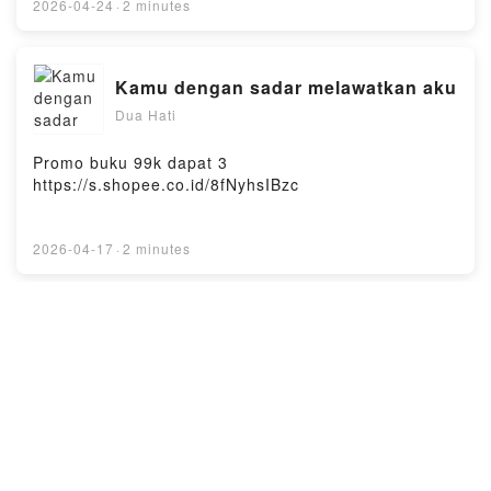
2026-04-24
·
2 minutes
Kamu dengan sadar melawatkan aku
Dua Hati
Promo buku 99k dapat 3
https://s.shopee.co.id/8fNyhsIBzc
2026-04-17
·
2 minutes
Kamu memang gak pernah punya
tempat di dia
Dua Hati
Promo buku 99k dapat 3
https://s.shopee.co.id/8fNyhsIBzc