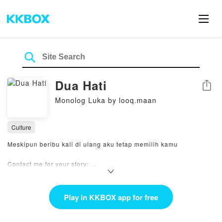
Dua Hati
Share
Monolog Luka by looq.maan
Culture
Meskipun beribu kali di ulang aku tetap memilih kamu
Contact me for your story:
instagram @duahati_podcast @looq.mann
Play in KKBOX app for free