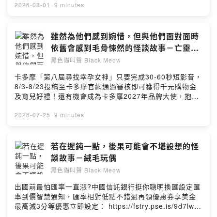
https://www.facebook.com/pegasusmarsha若你有靈異
力。」捐款連結▶️ https://fstry.pse.is/9f67gd—— 以上
2026-08-01
·
9 minutes
的故事和體驗也歡迎與我分享~Powered by Firstory
為 FMTaiwan 與 Firstory Podcast 廣告 ——嗨大家好我
Hosting
是飛馬，現在飛馬在youtube上露臉說故事囉！歡迎大家前
往收看，你的支持是飛馬最大的創作動力～這世界上總有
雖然為他們感到婉惜，但與他們面對面時
一些被時間遺忘的角落，而對於熱衷於「廢墟探險」的人
依舊會感到毛骨悚然的怪談故事－亡靈的
來說，這些角落散發著一種難以抗拒的致命吸引力。但飛
召喚
黑色貓叫聲 Black Meow
馬還是奉勸大家，安全至上，切勿以身涉險喔！那讓我們
來聽聽這則故事吧！加入會員，支持節目：
卡多摩「第八屆尋找幸孕女神」只要完成30-60秒短影音，
https://pegasusmarsha.firstory.io/join留言告訴我你對
8/3-8/23投稿至卡多摩官網通過審核即可獲得千元購物金
這一集的想法：
及育兒好禮！還有機會成為卡多摩2027年品牌大使，抱回
https://open.firstory.me/user/ckdx3gh49pg47088089t
9萬元育兒大禮包！活動詳情請見：
b04vn/comments感謝收聽本頻道所講述的故事，也十分
https://fstry.pse.is/9dt36p—— 以上為播客煮與 Firstory
2026-07-25
·
9 minutes
感謝大家的追蹤；YouTube搜尋“黑色貓叫聲”－
Podcast 廣告 ——嗨大家好我是飛馬，現在飛馬在
https://reurl.cc/5jWOM誠摯歡迎各位前往收看並訂閱！另
youtube上露臉說故事囉！歡迎大家前往收看，你的支持是
外在FB也有我的專頁，也歡迎大家留言給我喔：
飛馬最大的創作動力～因災難往生的人們，據說依舊會徘
若在遲鈍一點，後果可能會不堪設想的怪
https://www.facebook.com/pegasusmarsha若你有靈異
徊人間，在為他們的離去感到遺憾的同時，若是不經意地
談故事－絨毛玩偶
的故事和體驗也歡迎與我分享~Powered by Firstory
遇上他們，也是個會讓人感到毛骨悚然的經歷呢！這次就
Hosting
黑色貓叫聲 Black Meow
來說說這樣的一則故事。加入會員，支持節目：
https://pegasusmarsha.firstory.io/join留言告訴我你對
出國前最怕匯率一直漲?中國信託銀行挺你聰明換匯設定匯
這一集的想法：
率到價智慧通知，匯率相對低點不錯過再領優惠券享美金
https://open.firstory.me/user/ckdx3gh49pg47088089t
最高減3分等優惠立即設定： https://fstry.pse.is/9d7lws
b04vn/comments感謝收聽本頻道所講述的故事，也十分
投資外幣如幣別轉換可能產生匯兌損失，應評估涉及自身