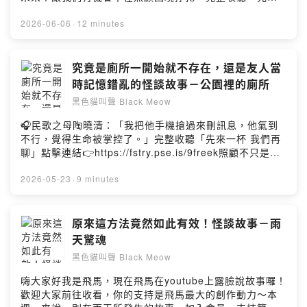
https://open.firstory.me/user/ckdx3gh49pg47088089t
一杯 我們再聊」點擊連結👉https://fstry.pse.is/9fre39
b04vn/comments感謝收聽本頻道所講述的故事，也十分
—— 以上為 Firstory Podcast 廣告 ——嗨大家好我是飛
2026-06-06
·
12 minutes
感謝大家的追蹤；YouTube搜尋“黑色貓叫聲”－
馬，現在飛馬在youtube上露臉說故事囉！歡迎大家前往收
https://reurl.cc/5jWOM誠摯歡迎各位前往觀賞訂閱；本頻
看，你的支持是飛馬最大的創作動力～本週來說一則，讓
道在Mixer Box有有上架囉；敬請前往收聽喔！另外在FB
人心中有些發寒的人類恐怖故事。加入會員，支持節目：
究竟是廁所一開始就不存在，還是友人當
也有我的專頁，也歡迎大家留言給我喔：
https://pegasusmarsha.firstory.io/join留言告訴我你對
時記憶錯亂的怪談故事－公園裡的廁所
https://www.facebook.com/pegasusmarsha若你有靈異
這一集的想法：
的故事和體驗也歡迎與我分享~Powered by Firstory
黑色貓叫聲 Black Meow
https://open.firstory.me/user/ckdx3gh49pg47088089t
Hosting
b04vn/comments感謝收聽本頻道所講述的故事，也十分
🎧民歌之母陶曉清：「我把他手機搶過來刪訊息，他氣到
感謝大家的追蹤；YouTube搜尋“黑色貓叫聲”－
不行，覺得生命被掌控了。」完整收聽「先來一杯 我們再
https://reurl.cc/5jWOM誠摯歡迎各位前往觀賞訂閱；本頻
聊」點擊連結👉https://fstry.pse.is/9freek照顧不只是付
道在Mixer Box有有上架囉；敬請前往收聽喔！另外在FB
出與消耗，更是一場在時間流逝前，與至親、與自己最深
也有我的專頁，也歡迎大家留言給我喔：
沉的和解。—— 以上為 Firstory Podcast 廣告 ——嗨大
2026-05-23
·
9 minutes
https://www.facebook.com/pegasusmarsha若你有靈異
家好我是飛馬，現在飛馬在youtube上露臉說故事囉！歡迎
的故事和體驗也歡迎與我分享~Powered by Firstory
大家前往收看，你的支持是飛馬最大的創作動力～加入會
Hosting
員，支持節目： https://pegasusmarsha.firstory.io/join
原來這方法竟然如此有效！怪談故事－雨
留言告訴我你對這一集的想法：
天驚魂
https://open.firstory.me/user/ckdx3gh49pg47088089t
黑色貓叫聲 Black Meow
b04vn/comments感謝收聽本頻道所講述的故事，也十分
感謝大家的追蹤；YouTube搜尋“黑色貓叫聲”－
嗨大家好我是飛馬，現在飛馬在youtube上露臉說故事囉！
https://reurl.cc/5jWOM誠摯歡迎各位前往觀賞訂閱；本頻
歡迎大家前往收看，你的支持是飛馬最大的創作動力～本
道在Mixer Box有有上架囉；敬請前往收聽喔！另外在FB