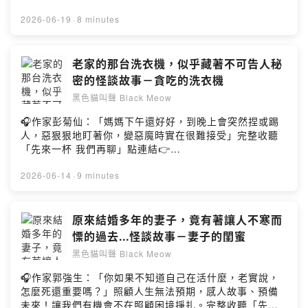
b04vn/comments感謝收聽本頻道所講述的故事，也十分
https://fstry.pse.is/9frde5照顧不只是付出與消耗，更是
感謝大家的追蹤；YouTube搜尋“黑色貓叫聲”－
一場在時間流逝前，與至親、與自己最深沉的和解。——
2026-06-19
·
8 minutes
https://reurl.cc/5jWOM誠摯歡迎各位前往觀賞訂閱；本頻
以上為 Firstory Podcast 廣告 ——嗨大家好我是飛馬，
道在Mixer Box有有上架囉；敬請前往收聽喔！另外在FB
現在飛馬在youtube上露臉說故事囉！歡迎大家前往收看，
也有我的專頁，也歡迎大家留言給我喔：
你的支持是飛馬最大的創作動力～電影院也是許多靈異傳
老家的那台洗衣機，似乎藏著不可告人秘
https://www.facebook.com/pegasusmarsha若你有靈異
聞的聚集地，當影片開始播放時，四周變陷入一片漆黑，
密的怪談故事－貪吃的洗衣機
的故事和體驗也歡迎與我分享~Powered by Firstory
加上開得很強的冷氣，這樣的氛圍下真的會讓人感到一絲
Hosting
黑色貓叫聲 Black Meow
絲莫名的涼意！這次來說說在電影院中的故事。加入會
員，支持節目： https://pegasusmarsha.firstory.io/join
🎧作家彭菊仙：「媽媽下午還好好，到晚上會突然捏或踢
留言告訴我你對這一集的想法：
人，惡狠狠地盯著你，變惡魔時實在很難接受」完整收聽
https://open.firstory.me/user/ckdx3gh49pg47088089t
「先來一杯 我們再聊」點連結👉
b04vn/comments感謝收聽本頻道所講述的故事，也十分
https://fstry.pse.is/9frdq7照顧不只是付出與消耗，更是
感謝大家的追蹤；YouTube搜尋“黑色貓叫聲”－
場在時間流逝前，與至親、與自己最深沉的和解。—— 以
2026-06-14
·
9 minutes
https://reurl.cc/5jWOM誠摯歡迎各位前往觀賞訂閱；本頻
上為 Firstory Podcast 廣告 ——嗨大家好我是飛馬，現
道在Mixer Box有有上架囉；敬請前往收聽喔！另外在FB
在飛馬在youtube上露臉說故事囉！歡迎大家前往收看，你
也有我的專頁，也歡迎大家留言給我喔：
的支持是飛馬最大的創作動力～小時後，在面對到某些我
原來結婚多年的妻子，竟有著讓人不寒而
https://www.facebook.com/pegasusmarsha若你有靈異
們無法理解，或是不能對我們解釋的狀況時，大人們總是
慄的過去...怪談故事－妻子的閨蜜
的故事和體驗也歡迎與我分享~Powered by Firstory
會轉移話題，或是用像是隱喻的方式帶過，現再回想起
Hosting
黑色貓叫聲 Black Meow
來，反倒更增添了另一種詭異的感覺對吧！這次就來説説
這樣的一則故事。加入會員，支持節目：
🎧作家郭強生：「你如果不知道自己在活什麼，老實說，
https://pegasusmarsha.firstory.io/join留言告訴我你對
怎麼死還重要嗎？」照顧人生無法預期，感人故事、預備
這一集的想法：
未來！讓我們有機會不在照顧困境掙扎。完整收聽「先來