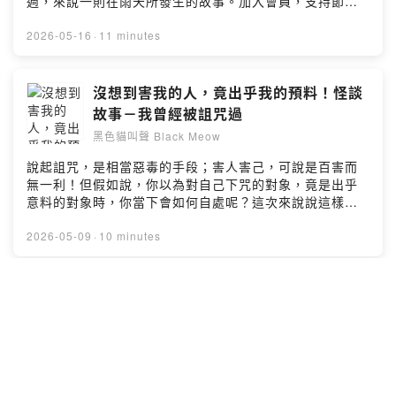
週，來說一則在雨天所發生的故事。加入會員，支持節
也有我的專頁，也歡迎大家留言給我喔：
目： https://pegasusmarsha.firstory.io/join留言告訴我
https://www.facebook.com/pegasusmarsha若你有靈異
你對這一集的想法：
2026-05-16
·
11 minutes
的故事和體驗也歡迎與我分享~Powered by Firstory
https://open.firstory.me/user/ckdx3gh49pg47088089t
Hosting
b04vn/comments感謝收聽本頻道所講述的故事，也十分
感謝大家的追蹤；YouTube搜尋“黑色貓叫聲”－
沒想到害我的人，竟出乎我的預料！怪談
https://reurl.cc/5jWOM誠摯歡迎各位前往觀賞訂閱；本頻
故事－我曾經被詛咒過
道在Mixer Box有有上架囉；敬請前往收聽喔！另外在FB
黑色貓叫聲 Black Meow
也有我的專頁，也歡迎大家留言給我喔：
https://www.facebook.com/pegasusmarsha若你有靈異
說起詛咒，是相當惡毒的手段；害人害己，可說是百害而
的故事和體驗也歡迎與我分享~Powered by Firstory
無一利！但假如說，你以為對自己下咒的對象，竟是出乎
Hosting
意料的對象時，你當下會如何自處呢？這次來說說這樣的
一則故事。加入會員，支持節目：
https://pegasusmarsha.firstory.io/join留言告訴我你對
2026-05-09
·
10 minutes
這一集的想法：
https://open.firstory.me/user/ckdx3gh49pg47088089t
b04vn/comments感謝收聽本頻道所講述的故事，也十分
本以為朋友之間輕鬆的話題，竟是如此沈
感謝大家的追蹤；YouTube搜尋“黑色貓叫聲”－
重！怪談故事－學弟的妹妹
https://reurl.cc/5jWOM誠摯歡迎各位前往觀賞訂閱；本頻
黑色貓叫聲 Black Meow
道在Mixer Box有有上架囉；敬請前往收聽喔！另外在FB
也有我的專頁，也歡迎大家留言給我喔：
嗨大家好我是飛馬，現在飛馬在youtube上露臉說故事囉！
https://www.facebook.com/pegasusmarsha若你有靈異
歡迎大家前往收看，你的支持是飛馬最大的創作動力～和