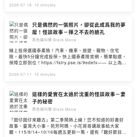
感謝大家的追蹤；YouTube搜尋“黑色貓叫聲”－
情況審慎投資。完整注意事項詳見網站資訊。—— 以上為
2026-07-18
·
10 minutes
https://reurl.cc/5jWOM誠摯歡迎各位前往觀賞訂閱；本頻
Firstory Podcast 廣告 ——嗨大家好我是飛馬，現在飛馬
道在Mixer Box有有上架囉；敬請前往收聽喔！另外在FB
在youtube上露臉說故事囉！歡迎大家前往收看，你的支持
也有我的專頁，也歡迎大家留言給我喔：
是飛馬最大的創作動力～本週，來說一則在跳蚤市場購買
只是偶然的一張照片，卻從此成爲我的夢
https://www.facebook.com/pegasusmarsha若你有靈異
商品時，所遇上的怪事！加入會員，支持節目：
魘！怪談故事－揮之不去的臉孔
的故事和體驗也歡迎與我分享~Powered by Firstory
https://pegasusmarsha.firstory.io/join留言告訴我你對
Hosting
黑色貓叫聲 Black Meow
這一集的想法：
https://open.firstory.me/user/ckdx3gh49pg47088089t
線上投保選國泰產險！汽車、機車、旅遊、寵物、住宅
b04vn/comments感謝收聽本頻道所講述的故事，也十分
險，最快5分鐘完成投保。快上國泰產險官網，簡單點選，
感謝大家的追蹤；YouTube搜尋“黑色貓叫聲”－
保障立即到位！https://fstry.pse.is/9edefx—— 以上為
https://reurl.cc/5jWOM誠摯歡迎各位前往觀賞訂閱；本頻
Firstory Podcast 廣告 ——嗨大家好我是飛馬，現在飛馬
道在Mixer Box有有上架囉；敬請前往收聽喔！另外在FB
在youtube上露臉說故事囉！歡迎大家前往收看，你的支持
2026-07-11
·
10 minutes
也有我的專頁，也歡迎大家留言給我喔：
是飛馬最大的創作動力～看見不可思議，或是目睹讓人感
https://www.facebook.com/pegasusmarsha若你有靈異
到恐怖的景象，當下就已經讓人感到相當驚恐了；結果這
的故事和體驗也歡迎與我分享~Powered by Firstory
樣的情形居然還每天發生的話，要是我一定會瘋掉！這次
這樣的愛實在太過於沈重的怪談故事－妻
Hosting
就來説説這樣的一則故事。加入會員，支持節目：
子的秘密
https://pegasusmarsha.firstory.io/join留言告訴我你對
黑色貓叫聲 Black Meow
這一集的想法：
https://open.firstory.me/user/ckdx3gh49pg47088089t
「囡仔囡仔來聽古」第二季鬧熱上線！您不知道的好書好
b04vn/comments感謝收聽本頻道所講述的故事，也十分
故事、臺灣大小事，苑芳阿媽、小花哥哥講故事給大家
感謝大家的追蹤；YouTube搜尋“黑色貓叫聲”－
聽。115/8/14~10/16每週五更新一集，還有「聽好節目送
https://reurl.cc/5jWOM誠摯歡迎各位前往觀賞訂閱；本頻