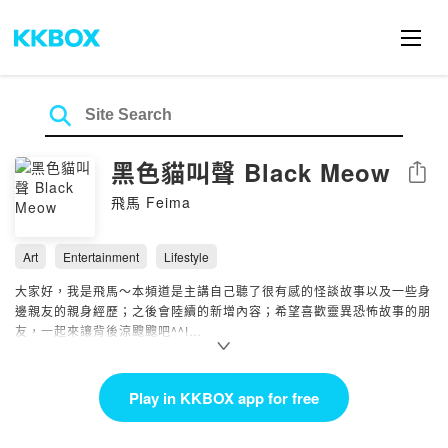
黑色貓叫聲 Black Meow
Share
飛馬 Feima
Art
Entertainment
Lifestyle
大家好，我是飛馬～本頻道是主講自己聽了很有感的怪談故事以及一些身
邊親友的親身經歷；之後會陸續的新增內容；希望喜歡靈異恐怖故事的朋
友，一起來讓背後涼颼颼吧^^!
另外早期的故事語調比較特殊，所以若不能接受的朋友，請從大約2021
年份的故事開始收聽喔，謝謝！
Play in KKBOX app for free
主要營運YouTube頻道，歡迎大家前往收看(鞠躬)！