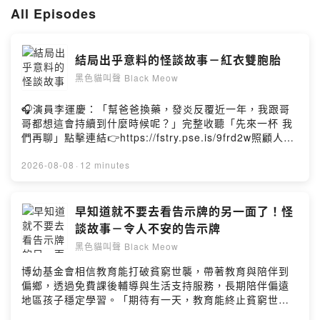
也懇請幫我訂閱一下喔，感謝各位~
All Episodes
誠摯歡迎拜訪：
https://reurl.cc/5jWOM
另外在FB也有我的專頁，也歡迎大家留言給我喔：
結局出乎意料的怪談故事－紅衣雙胞胎
https://www.facebook.com/pegasusmarsha
若你有靈異的故事和體驗也歡迎與我分享~
黑色貓叫聲 Black Meow
各位的收聽就是我最大的支持^^!
🎧演員李運慶：「幫爸爸換藥，發炎反覆近一年，我跟哥
哥都想這會持續到什麼時候呢？」完整收聽「先來一杯 我
Powered by Firstory Hosting
們再聊」點擊連結👉https://fstry.pse.is/9frd2w照顧人生
無法預期何時來，感人故事、預備未來！讓我們有機會不
在照顧困境掙扎。—— 以上為 Firstory Podcast 廣告
2026-08-08
·
12 minutes
——嗨大家好我是飛馬，現在飛馬在youtube上露臉說故事
囉！歡迎大家前往收看，你的支持是飛馬最大的創作動力
～加入會員，支持節目：
早知道就不要去看告示牌的另一面了！怪
https://pegasusmarsha.firstory.io/join留言告訴我你對
談故事－令人不安的告示牌
這一集的想法：
黑色貓叫聲 Black Meow
https://open.firstory.me/user/ckdx3gh49pg47088089t
b04vn/comments感謝收聽本頻道所講述的故事，也十分
博幼基金會相信教育能打破貧窮世襲，帶著教育與陪伴到
感謝大家的追蹤；YouTube搜尋“黑色貓叫聲”－
偏鄉，透過免費課後輔導與生活支持服務，長期陪伴偏遠
https://reurl.cc/5jWOM誠摯歡迎各位前往收看並訂閱！另
地區孩子穩定學習。「期待有一天，教育能終止貧窮世
外在FB也有我的專頁，也歡迎大家留言給我喔：
襲，弭平城鄉及貧富差距，讓每個孩子都有選擇未來的能