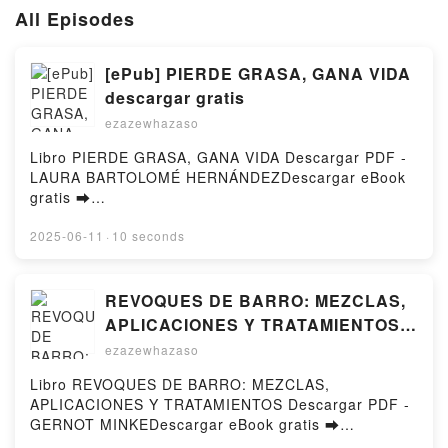
All Episodes
[ePub] PIERDE GRASA, GANA VIDA
descargar gratis
ezazewhazaso
Libro PIERDE GRASA, GANA VIDA Descargar PDF -
LAURA BARTOLOMÉ HERNÁNDEZDescargar eBook
gratis ➡
http://filesbooks.info/fs/libro/104670/1257Descargar
o leer en línea PIERDE GRASA, GANA VIDA Libro
2025-06-11
·
10 seconds
gratuito (PDF ePub Mobi) de LAURA BARTOLOMÉ
HERNÁNDEZ.PIERDE GRASA, GANA VIDA LAURA
BARTOLOMÉ HERNÁNDEZ PDF, PIERDE GRASA,
REVOQUES DE BARRO: MEZCLAS,
GANA VIDA LAURA BARTOLOMÉ HERNÁNDEZ Epub,
APLICACIONES Y TRATAMIENTOS
PIERDE GRASA, GANA VIDA LAURA BARTOLOMÉ
leer epub gratis
ezazewhazaso
HERNÁNDEZ Leer en línea , PIERDE GRASA, GANA
VIDA LAURA BARTOLOMÉ HERNÁNDEZ Audiolibro,
Libro REVOQUES DE BARRO: MEZCLAS,
PIERDE GRASA, GANA VIDA LAURA BARTOLOMÉ
APLICACIONES Y TRATAMIENTOS Descargar PDF -
HERNÁNDEZ VK, PIERDE GRASA, GANA VIDA
GERNOT MINKEDescargar eBook gratis ➡
LAURA BARTOLOMÉ HERNÁNDEZ Kindle, PIERDE
http://ebooksharez.info/fs/libro/344/1257Descargar o