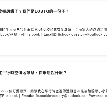
一樣的想法
己開心一點點 ：）
愛都想錯了？我們是LGBTQ的一份子。
Firstory Hosting
陌生人📣自我性向探索 讀女校的我有多幸運！？📣家人的愛總是用不同的
s_book/菲說不可Fi's book | Email📧 fisbooklovestory@outlook.c
以在平行時空傳遞訊息，你最想說什麼？
2位可愛聽眾一起跟我在平行時空裡傳遞訊息📣最後給聽眾小小驚喜一個啦！菲
i's book | Email📧 fisbooklovestory@outlook.comPowered by