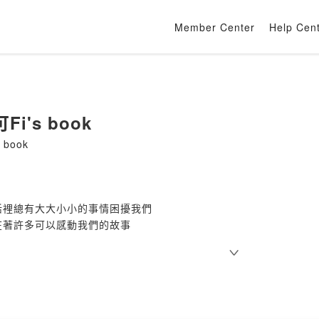
Member Center
Help Cen
i's book
 book
活裡總有大大小小的事情困擾我們
在著許多可以感動我們的故事
 悲傷的 暖心的 勵志的
這裡談談天