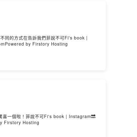
方式在告訴我們菲說不可Fi's book |
omPowered by Firstory Hosting
說不可Fi's book | Instagram🔜
 Firstory Hosting