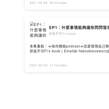
2021-06-22
·
35 minutes
EP1：什麼事情能夠讓你閃閃發亮
菲說不可Fi's book
本集重點：📣為何開始podcast📣怎麼發現自己熱愛的事物
菲說不可Fi's book | Email📧 fisbooklovestory@
2021-06-03
·
17 minutes