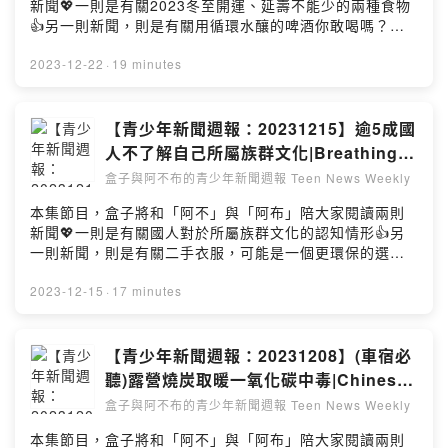
新聞💖一則是有關2023冬至開運、延壽不能少的兩種食物
👍另一則新聞，則是有關用循環水釀的啤酒你敢喝嗎？歡
迎大家在星期五的晚上八點鐘準時收聽📌也要記得請盒子
喝杯拿鐵🙏🏼支持本節目：
2023-12-22
·
19 minutes
https://open.firstory.me/user/clb63g3g400ob01qy7fw
gb25o🌈留言告訴我你對這一集的想法：
https://open.firstory.me/user/clb63g3g400ob01qy7fw
【青少年新聞週報：20231215】逾5成國
gb25o/commentsPowered by Firstory Hosting
人不了解自己所屬族群文化|Breathing
new life into your clothing doesn't
盒子與阿不布的青少年新聞週報 Teen News Weekly
have to mean making new
本集節目，盒子將和「阿不」與「阿布」陪大家閱讀兩則
purchases
新聞💖一則是有關國人對於所屬族群文化的認知情形👍另
一則新聞，則是有關二手衣服，可能是一個更環保的選擇
喔~歡迎大家在星期五的晚上八點鐘準時收聽📌也要記得請
盒子喝杯拿鐵🙏🏼支持本節目：
2023-12-15
·
17 minutes
https://open.firstory.me/user/clb63g3g400ob01qy7fw
gb25o🌈留言告訴我你對這一集的想法：
https://open.firstory.me/user/clb63g3g400ob01qy7fw
【青少年新聞週報：20231208】(車宿必
gb25o/commentsPowered by Firstory Hosting
聽)露營燒炭取暖一氧化碳中毒|Chinese
celebrity chef offends China for
盒子與阿不布的青少年新聞週報 Teen News Weekly
third time with egg fried rice video
本集節目，盒子將和「阿不」與「阿布」陪大家閱讀兩則