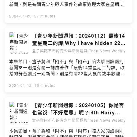
新聞，則是有關青少年殺人事件的故事歡迎大家在星期五
的晚上八點鐘準時收聽📌也要記得請盒子喝杯拿鐵🙏🏼支
持本節目：
2024-01-26
·
27 minutes
https://open.firstory.me/user/clb63g3g400ob01qy7fw
gb25o🌈留言告訴我你對這一集的想法：
https://open.firstory.me/user/clb63g3g400ob01qy7fw
【青少年新聞週報：20240112】最後14
gb25o/commentsPowered by Firstory Hosting
堂星期二的課|Why I have hidden 22
elephants around the world.
盒子與阿不布的青少年新聞週報 Teen News Weekly
本集節目，盒子將和「阿不」與「阿布」陪大家閱讀兩則
新聞💖一則是有關一齣由著作「最後14堂星期二的課」改
編的舞台劇另一則新聞，則是有關22隻大象的故事歡迎大
家在星期五的晚上八點鐘準時收聽📌也要記得請盒子喝杯
拿鐵🙏🏼支持本節目：
2024-01-12
·
16 minutes
https://open.firstory.me/user/clb63g3g400ob01qy7fw
gb25o🌈留言告訴我你對這一集的想法：
https://open.firstory.me/user/clb63g3g400ob01qy7fw
【青少年新聞週報：20240105】你是否
gb25o/commentsPowered by Firstory Hosting
也常說「不好意思」呢？|4th Harry
Potter store in the world to open in
盒子與阿不布的青少年新聞週報 Teen News Weekly
Istanbul.
本集節目，盒子將和「阿不」與「阿布」陪大家閱讀兩則
新聞💖一則是有關台灣人特愛掛在嘴邊的四個字另一則新