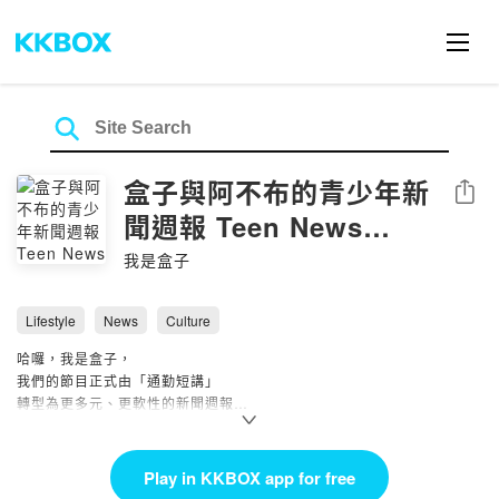
盒子與阿不布的青少年新
Share
聞週報 Teen News
Weekly
我是盒子
Lifestyle
News
Culture
哈囉，我是盒子，
我們的節目正式由「通勤短講」
轉型為更多元、更軟性的新聞週報
題材主要針對
📌喜愛遊山玩水、親近大自然的大朋友族群
A community of nature enthusiasts who enjoy hiking and
Play in KKBOX app for free
exploring the outdoors.