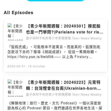
📌需要優質時事內容的國小至高中青少年族群
Elementary to high school students who seek high-quality current
All Episodes
affairs content.
🔊每集將會提供2則中英文雙語時事
Each episode will feature 2 bilingual news stories in both
【青少年新聞週報：20240301】擦屁股
Chinese and English.
也是一門學問?|Parisians vote for rise
每週五晚上8點準時上架💪🏼
in parking fees for SUVs
Scheduled for release every Friday evening at 8 o'clock.
盒子與阿不布的青少年新聞週報 Teen News Weekly
🌈記得一定要訂閱、加入「知性盒粉」的小天地
「狐假虎威」，可能根本不是寓言，而是真的。狐狸到底
也要贊助盒子報報基金
怎麼活下去的？搜尋《胡說成語》， 從這一集開始聽。
來鼓勵與支持盒子的創作喔🙏🏼
https://fstry.pse.is/8wld58—— 以上為 Firstory
Remember to subscribe to and support our program.
Podcast 廣告 ——本集節目，盒子將和「阿不」與「阿
Thanks. Sincerely appreciate your support..
布」陪大家閱讀兩則新聞💖一則是有關「擦屁股也是一門
2024-03-01
·
19 minutes
學問哦~你真的知道怎樣擦屁股嗎？」另一則新聞，則是有
Powered by Firstory Hosting
關巴黎提高SUVs停車費的訊息歡迎大家在星期五的晚上八
點鐘準時收聽📌也要記得請盒子喝杯拿鐵🙏🏼支持本節
【青少年新聞週報：20240223】元宵特
目：
輯：台灣燈會在台南|Ukrainian-born
https://open.firstory.me/user/clb63g3g400ob01qy7fw
model win Miss Japan
盒子與阿不布的青少年新聞週報 Teen News Weekly
gb25o🌈留言告訴我你對這一集的想法：
https://open.firstory.me/user/clb63g3g400ob01qy7fw
《解鎖地球：旅行、歷史、文化 Podcast》一個以深度旅
gb25o/commentsPowered by Firstory Hosting
遊為核心的 Podcast 節目。我們邀請在世界各地生活、探