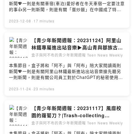
新聞💖一則是有關車宿(車泊)愛好者在冬天車宿一定要注意
的事👍另一則新聞，則是有關「蛋炒飯」在中國成了特定
日期的禁忌？歡迎大家在星期五的晚上八點鐘準時收聽📌
也要記得請盒子喝杯拿鐵🙏🏼支持本節目：
2023-12-08
·
17 minutes
https://open.firstory.me/user/clb63g3g400ob01qy7fw
gb25o🌈留言告訴我你對這一集的想法：
https://open.firstory.me/user/clb63g3g400ob01qy7fw
【青少年新聞週報：20231124】阿里山
gb25o/commentsPowered by Firstory Hosting
林鐵專屬進出站音樂▶高山青與鄒族古
謠|The employees secretly using AI
盒子與阿不布的青少年新聞週報 Teen News Weekly
at work
本集節目，盒子將和「阿不」與「阿布」陪大家閱讀兩則
新聞💖一則是有關阿里山林鐵最新進站出站音樂搶先聽另
一則新聞，則是有關公司員工對於ChatGPT的秘密使用歡
迎大家在星期五的晚上八點鐘準時收聽也要記得請盒子喝
杯拿鐵🙏🏼支持本節目：
2023-11-24
·
23 minutes
https://open.firstory.me/user/clb63g3g400ob01qy7fw
gb25o🌈留言告訴我你對這一集的想法：
https://open.firstory.me/user/clb63g3g400ob01qy7fw
【青少年新聞週報：20231117】風靡校
gb25o/comments配樂版權Audio Source：Prod by
園的蘿蔔刀？|Trash-collecting
LuKremBoPromoted by : J&B 無版權音樂庫Powered
samurai clean up Tokyo’s streets
盒子與阿不布的青少年新聞週報 Teen News Weekly
by Firstory Hosting
本集節目，盒子將和「阿不」與「阿布」陪大家閱讀兩則