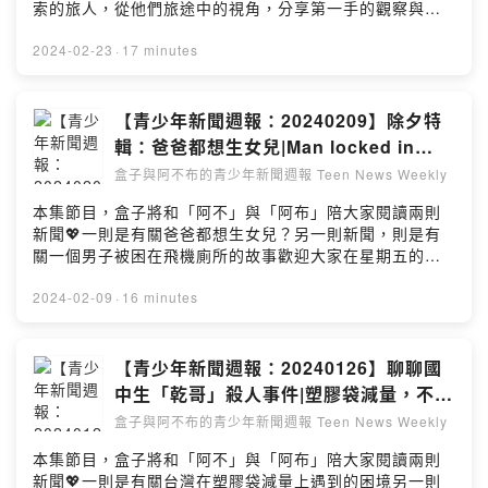
索的旅人，從他們旅途中的視角，分享第一手的觀察與體
驗，帶回最真實的歷史與文化故事！
https://fstry.pse.is/8xebdn—— 以上為 Firstory
2024-02-23
·
17 minutes
Podcast 廣告 ——本集節目，盒子將和「阿不」與「阿
布」陪大家閱讀兩則新聞💖一則是有關今年台灣燈會在台
南另一則新聞，則是有關烏克蘭出生的日本小姐的故事歡
【青少年新聞週報：20240209】除夕特
迎大家在星期五的晚上八點鐘準時收聽📌也要記得請盒子
輯：爸爸都想生女兒|Man locked in
喝杯拿鐵🙏🏼支持本節目：
India plane toilet for over an hour
盒子與阿不布的青少年新聞週報 Teen News Weekly
https://open.firstory.me/user/clb63g3g400ob01qy7fw
gb25o🌈留言告訴我你對這一集的想法：
本集節目，盒子將和「阿不」與「阿布」陪大家閱讀兩則
https://open.firstory.me/user/clb63g3g400ob01qy7fw
新聞💖一則是有關爸爸都想生女兒？另一則新聞，則是有
gb25o/commentsPowered by Firstory Hosting
關一個男子被困在飛機廁所的故事歡迎大家在星期五的晚
上八點鐘準時收聽📌也要記得請盒子喝杯拿鐵🙏🏼支持本
節目：
2024-02-09
·
16 minutes
https://open.firstory.me/user/clb63g3g400ob01qy7fw
gb25o🌈留言告訴我你對這一集的想法：
https://open.firstory.me/user/clb63g3g400ob01qy7fw
【青少年新聞週報：20240126】聊聊國
gb25o/commentsPowered by Firstory Hosting
中生「乾哥」殺人事件|塑膠袋減量，不進
反退
盒子與阿不布的青少年新聞週報 Teen News Weekly
本集節目，盒子將和「阿不」與「阿布」陪大家閱讀兩則
新聞💖一則是有關台灣在塑膠袋減量上遇到的困境另一則