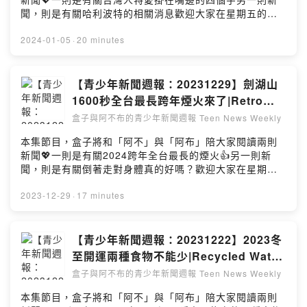
聞，則是有關哈利波特的相關消息歡迎大家在星期五的晚
上八點鐘準時收聽📌也要記得請盒子喝杯拿鐵🙏🏼支持本
節目：
2024-01-05
·
20 minutes
https://open.firstory.me/user/clb63g3g400ob01qy7fw
gb25o🌈留言告訴我你對這一集的想法：
https://open.firstory.me/user/clb63g3g400ob01qy7fw
【青少年新聞週報：20231229】劍湖山
gb25o/commentsPowered by Firstory Hosting
1600秒全台最長跨年煙火來了|Retro
walking may help you become more
盒子與阿不布的青少年新聞週報 Teen News Weekly
mindful
本集節目，盒子將和「阿不」與「阿布」陪大家閱讀兩則
新聞💖一則是有關2024跨年全台最長的煙火👍另一則新
聞，則是有關倒著走對身體真的好嗎？歡迎大家在星期五
的晚上八點鐘準時收聽📌也要記得請盒子喝杯拿鐵🙏🏼支
持本節目：
2023-12-29
·
17 minutes
https://open.firstory.me/user/clb63g3g400ob01qy7fw
gb25o🌈留言告訴我你對這一集的想法：
https://open.firstory.me/user/clb63g3g400ob01qy7fw
【青少年新聞週報：20231222】2023冬
gb25o/commentsPowered by Firstory Hosting
至開運兩種食物不能少|Recycled Water
& Beer
盒子與阿不布的青少年新聞週報 Teen News Weekly
本集節目，盒子將和「阿不」與「阿布」陪大家閱讀兩則