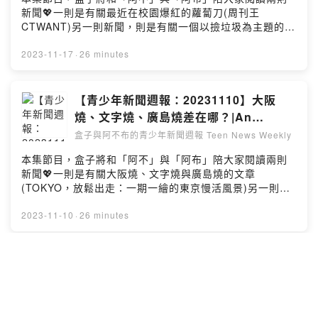
新聞💖一則是有關最近在校園爆紅的蘿蔔刀(周刊王
CTWANT)另一則新聞，則是有關一個以撿垃圾為主題的日
本武士😲歡迎大家在星期五的晚上八點鐘準時收聽也要記
得請盒子喝杯拿鐵🙏🏼支持本節目：
2023-11-17
·
26 minutes
https://open.firstory.me/user/clb63g3g400ob01qy7fw
gb25o🌈留言告訴我你對這一集的想法：
https://open.firstory.me/user/clb63g3g400ob01qy7fw
【青少年新聞週報：20231110】大阪
gb25o/comments配樂版權Audio Source：Prod by
燒、文字燒、廣島燒差在哪？|An
LuKremBoPromoted by : J&B 無版權音樂庫Powered
extremely overdue book has been
盒子與阿不布的青少年新聞週報 Teen News Weekly
by Firstory Hosting
returned to a Massachusetts library
本集節目，盒子將和「阿不」與「阿布」陪大家閱讀兩則
119 years later
新聞💖一則是有關大阪燒、文字燒與廣島燒的文章
(TOKYO，放鬆出走：一期一繪的東京慢活風景)另一則新
聞，則是有關圖書館收到一本借了119年的書😲歡迎大家在
星期五的晚上八點鐘準時收聽也要記得請盒子喝杯拿鐵
2023-11-10
·
26 minutes
🙏🏼支持本節目：
https://open.firstory.me/user/clb63g3g400ob01qy7fw
gb25o🌈留言告訴我你對這一集的想法：
【青少年新聞週報：20231103】中國 課
https://open.firstory.me/user/clb63g3g400ob01qy7fw
桌椅可坐可躺?|The Georgian
gb25o/comments配樂版權Audio Source：Prod by
ambassador rides a subway car in a
盒子與阿不布的青少年新聞週報 Teen News Weekly
LuKremBoPromoted by : J&B 無版權音樂庫Powered
priority seat.
by Firstory Hosting