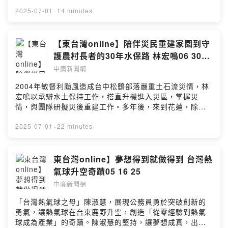
在鹿野高台還有限定「哆啦A夢粉絲見面會」，暑假到台
東，哆啦A夢陪你一起看台東藍天。 受訪者：卜敏正（臺
2025-07-01
·
14 minutes
東縣政府交通及觀光發展處處長） 主持人：陳秀卿 --
Hosting provided by SoundOn
【東台灣online】陪伴災民重建家園到守
護農村長者的30年水保路 林宏鳴06 30
25
中廣新聞網
2004年敏督利颱風造成台中松鶴部落嚴重土石流災情，林
宏鳴以承辦水土保持工作，搭直升機進入災區，掌握災
情，與團隊研擬災後重建工作。多年後，來到花蓮，除了
同樣守護農村山坡地安全外，更推動綠色照顧，陪伴農村
長輩共老共好。一起聆聽，水保專家林宏鳴30年的水保故
2025-07-01
·
22 minutes
事。 受訪者：林宏鳴（農村發展及水土保持署花蓮分署分
署長） 主持人：陳秀卿 --Hosting provided by
SoundOn
東台灣online】夢想得到就做得到 台灣熱
氣球升空奇蹟05 16 25
中廣新聞網
「台灣熱氣球之母」陳淑慧，展現公務員勇於突破創新的
勇氣，讓熱氣球在台東鹿野升空，創造「從零經驗到熱氣
球成為產業」的奇蹟。陳淑慧的堅持，讓夢想成真，出書