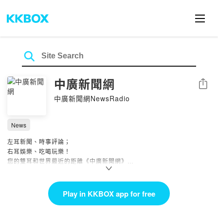
中廣新聞網
Share
中廣新聞網NewsRadio
News
左耳新聞、時事評論；
右耳娛樂、吃喝玩樂！
您的雙耳和世界最近的距離《中廣新聞網》
中廣新聞網為台灣歷史最悠久的新聞專業廣播頻道，意見、接洽請連繫
https://www.facebook.com/BCC.NEWS.radio
Play in KKBOX app for free
更多節目和直播，請見中廣新聞網youtube頻道