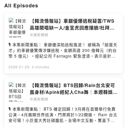
youtube.com/@bccnewsradio
All Episodes
--
Hosting provided by SoundOn
【韓流情報站】車銀優爆逃稅疑雲/TWS
高雄開唱缺一人/金宣虎回應撞臉/杜拜巧
克力熱潮
中廣新聞網
🎙️ 本集新聞重點： 車銀優深陷逃稅風波！ 被稱為「臉蛋天
才」的車銀優驚傳涉嫌逃稅，金額高達 200 億韓元（約台
幣 5 億元）。經紀公司 Fantagio 緊急澄清，表示是針對
家族經營公司的稅務調查，並非個人逃漏稅，強調會誠實
配合調查。TWS 首次巡迴襲台倒數！ 透過《Plot Twist》
2026-01-29
·
3 minutes
席捲演藝圈的男團 TWS 正在進行首場巡迴，澳門場驚喜
翻唱 TFBOYS 的《青春修煉手冊》。這週末他們將來到高
雄流行音樂中心海音館開唱，但成員志薰因父親驟逝，確
【韓流情報站】BTS回歸/Rain台北安可
定缺席包含澳門與高雄場的演出。黑白大廚冠軍撞臉男
露身材/Apink經紀人Cha舞｜本週韓娛大
神！ 《黑白大廚》冠軍「拿坡里黑手黨」因長相神似金宣
小事全攻略
中廣新聞網
虎而備感壓力，沒想到金宣虎本人親自回應表示「是我的
榮幸」，拿坡里黑手黨也公開邀請金宣虎到店內用餐，讓
🎙️ 本集新聞重點： BTS 確定回歸！3月將在首爾舉行免費
粉絲期待兩人的「跨界合體」。SJ 厲旭高雄趴趴走！
公演，4月展開世界巡演，門票將於1/22開搶。 Rain 台北
Super Junior 成員厲旭（音檔誤植為利旭）上週到高雄開
安可場！小巨蛋大秀壯碩腹肌，全場中文互動，驚喜下台
唱，自爆早起逛了高雄，還去了蓮池潭看龍虎塔。他在 IG
與粉絲近距離接觸。 APINK 慶祝 15 週年！新歌《Love