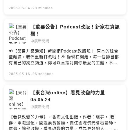
《夢想得到就做得到—從零經驗到熱氣球起飛的故事》。
不只是熱氣球的故事，還有如何當好一位公務員，夢想化
2025-06-04
·
23 minutes
為實踐，不可能的創意化為現實。 --Hosting provided by
SoundOn
【重要公告】Podcast改版！新家在資訊
欄！
中廣新聞網
📢【節目升級通知】新聞網Podcast改版啦！ 原本的綜合
型頻道，我們重新打包啦！🎉 從現在開始，每一個節目都
有自己的獨立頻道，你可以直接訂閱你最愛的主題，不再
錯過任何一集精彩內容！ 🔍 節目更清楚 🎧 收聽更方便 ❤️
主題更聚焦 - 快點擊你喜歡的節目！追蹤訂閱！五星好評
2025-05-16
·
26 seconds
唷！⬇️ 🎧《10分鐘早報新聞》通勤路上剛剛好🚌打開耳朵
搞懂天下事👉https://ppt.cc/fdgzNx 🌅《葉蓉早報》有專
屬Podcast頻道囉！訂閱起來每日新聞不漏聽👉
【東台灣online】看見改變的力量
https://ppt.cc/frVbTx 📰訂閱《中廣新聞宴》Podcast！
05.05.24
新聞大餐隨時開吃👉https://ppt.cc/fEVqMx 🎤《千秋萬
中廣新聞網
事》有自己的Podcast啦！犀利評論快訂閱👉
https://ppt.cc/flItox 🕰同學們集合！《歷史易起SHOW》
《看見改變的力量》，香海文化出版，作者：張群。 張
有自己的Podcast囉👉https://ppt.cc/fWcKAx 🎬好電影不
群，軍職退伍，開過素食餐廳，擔任國際佛光會檀講師。
錯過《電一下就上影》繼續幫你充電👉
信仰，讓他改變，看見改變的力量，成為更好的人。 --