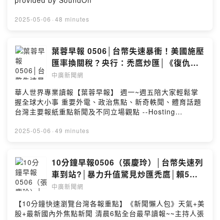
provided by SoundOn
2025-05-06
·
48 minutes
葉蓉早報 0506│台幣失速暴衝！美國施壓
匯率換關稅？央行：禿鷹炒匯│《復仇者
聯盟》遭殃？川普擬課外國電影100%關
中廣新聞網
稅│經長郭智輝爆涉圖利？│食藥署：萊豬
華人世界專業讀報【葉蓉早報】 週一~週五陪大家輕鬆掌
不公布流向│共諜藏總統府13年不知？國
握全球大小事 重要外電、政治焦點、新奇軼聞、體育話題
安局認了│罷藍委二階罷免連署17過關
台灣主要報紙重點新聞及不同立場觀點 --Hosting
provided by SoundOn
2025-05-06
·
49 minutes
10分鐘早報0506（張慶玲）│台幣失速列
車到站?│暴力升值驚見炒匯禿鷹│賴5點
籲有心人士別炒作│二階罷免連署17:0
中廣新聞網
【10分鐘快速瀏覽台灣各報重點】《新聞懶人包》天氣+美
股+最新國內外焦點新聞 清晨6點全台最早讀報~~主持人張