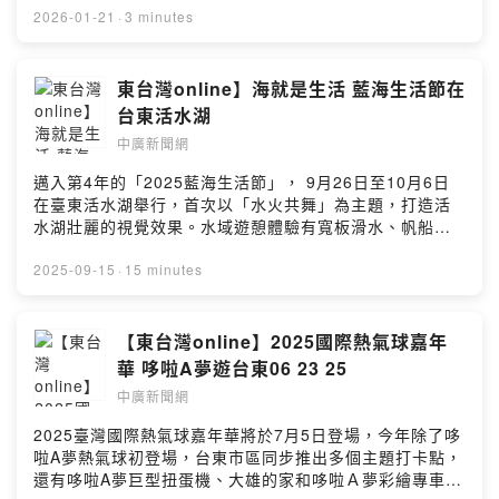
曬出模仿玄天上帝動作的合照，祈求 2026 年厄運退散。
Me More》奪冠，經紀人驚喜大展舞魂。 SEVENTEEN
2026-01-21
·
3 minutes
杜拜巧克力在紅什麼？ 近期韓國掀起「杜拜巧克力」熱
小分隊佳績！DK 與勝寛新專輯《Serenade》登頂，
潮，這款源自中東、內含開心果與卡達伊夫細麵的甜點口
Vocal 實力再度引發熱潮。 徐玄的古典挑戰！學習小提琴
感豐富，連 IVE 張員瑛、潤娥等韓星都紛紛認證。不過營
僅5個月，即將以特別弦樂手身分登上首爾音樂會。 --
東台灣online】海就是生活 藍海生活節在
養師提醒，單顆熱量高達 400-600 大卡，想跟風品嚐要適
Hosting provided by SoundOn
台東活水湖
量。--Hosting provided by SoundOn
中廣新聞網
邁入第4年的「2025藍海生活節」， 9月26日至10月6日
在臺東活水湖舉行，首次以「水火共舞」為主題，打造活
水湖壯麗的視覺效果。水域遊憩體驗有寬板滑水、帆船體
驗、水上自行車、水上步行球、SUP瑜珈等項目，身心障
礙者、銀髮族有專業教練陪同體驗。 受訪者：卜敏正（台
2025-09-15
·
15 minutes
東縣政府交通及觀光發展處 處長） --Hosting provided
by SoundOn
【東台灣online】2025國際熱氣球嘉年
華 哆啦A夢遊台東06 23 25
中廣新聞網
2025臺灣國際熱氣球嘉年華將於7月5日登場，今年除了哆
啦A夢熱氣球初登場，台東市區同步推出多個主題打卡點，
還有哆啦A夢巨型扭蛋機、大雄的家和哆啦Ａ夢彩繪專車，