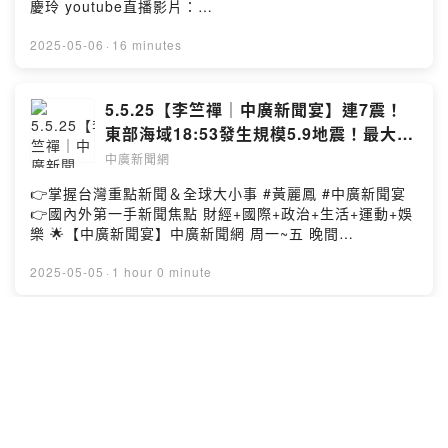
慶玲 youtube直播影片：
https://youtube.com/live/Ca13fKJAnm0 【中廣新聞主
播張慶玲】FB:https://www.fb.com/BCCNEWS0511 --
2025-05-06
·
16 minutes
Hosting provided by SoundOn
5.5.25【李竺禪｜中廣新聞宴】連7震！
東部海域18:53發生規模5.9地震！最大震
度4級｜賴清德解析新台幣猛升原因！釋4
中廣新聞網
分鐘影片闢謠｜交通部修法調高「未停讓
👉掌握台灣重點新聞＆全球大小事 #黃麗鳳 #中廣新聞宴
行人罰鍰」！重傷或致死開罰3.6萬
👉國內外第一手新聞焦點 財經+國際+政治+生活+運動+娛
樂 🌟【中廣新聞宴】中廣新聞網 周一~五 晚間
18:00~19:00播出 💬中廣新聞宴在中廣新聞網 廣播 +
YouTube 歡迎鎖定收看收聽呦💖 💖歡迎收聽點擊按讚►
2025-05-05
·
1 hour 0 minute
播客【中廣新聞宴 黃麗鳳】 💖歡迎👉免費訂閱【中廣新聞
網youtube】🔔按下小鈴鐺 --Hosting provided by
SoundOn
【歷史易起SHOW】近40年匯率最崩！李
珠珢人氣飆升！|媒體人 黃揚明｜歷史哥
李易修 ｜5.5.25
中廣新聞網
主持人：歷史哥 李易修 ​⁠​⁠​⁠​⁠ @HistoryBro100 來賓：媒體人
黃揚明 📌【歷史哥Podcast】複習or補課📝