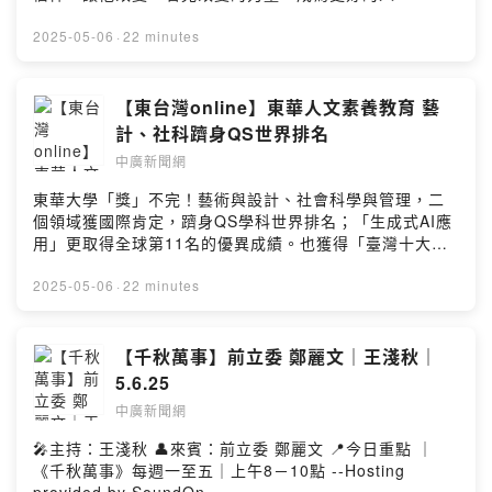
https://reurl.cc/nmR3Xe 🎉《一同開麥啦》新頻道
Hosting provided by SoundOn
Podcast 繼續空中聊生活👉https://reurl.cc/Z4zkEp --
2025-05-06
·
22 minutes
Hosting provided by SoundOn
【東台灣online】東華人文素養教育 藝
計、社科躋身QS世界排名
中廣新聞網
東華大學「獎」不完！藝術與設計、社會科學與管理，二
個領域獲國際肯定，躋身QS學科世界排名；「生成式AI應
用」更取得全球第11名的優異成績。也獲得「臺灣十大永
續典範大學獎」及「永續報告書白金獎」兩項殊榮，並入
圍行政院「國家永續發展獎」。東華如何躍升國際？如何
2025-05-06
·
22 minutes
與世界接軌？如何培養人文藝術人才？如何將素養成為東
華的DNA？兩位教授來分享。 受訪者：李俊鴻（國立東華
大學永續長） 廖慶華（國立東華大學藝術學院院長） --
【千秋萬事】前立委 鄭麗文｜王淺秋｜
Hosting provided by SoundOn
5.6.25
中廣新聞網
🎤主持：王淺秋 👤來賓：前立委 鄭麗文 📍今日重點 ｜
《千秋萬事》每週一至五｜上午8－10點 --Hosting