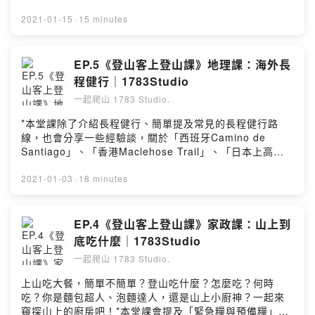
議(循序漸進,高山症)08:08 裝備需要什麼 (保暖,防水,飲水
https://www.mountain1783.com/post/1783studio_pod
飲食,照明,緊急救援,過夜)09:17 關於山上的食物11:26 緊
cast_ep6如果還有任何問題，歡迎道 Instagram 找我們
2021-01-15
·
15 minutes
急醫療(備用衣物,內用服藥,外傷處理)14:17 背包的選擇
聊天 :->Powered by Firstory Hosting
(容量)15:49 鞋子的選擇(高筒,低筒)17:49 衣褲的選擇(吸
濕排汗,耐磨)19:48 外套的選擇(防水,保暖,羽絨,中
EP.5《登山客上登山課》地理課：海外長
層)21:07 路線的分享(奇萊南華,玉山,郡大,三叉向陽山嘉明
程健行｜1783Studio
湖)26:40 Q&A (小小朋友可以爬山嗎? 現場觀眾Q1:杖尾
套使用時機 Q2:離線地圖的使用時機 Q3:練習負重的方
一起爬山 1783 Studio.
式)32:29 尼泊爾Sun Welcome Project簡介特別感謝 新
*本堂課除了介紹長程健行、簡單提及常見的長程健行路
竹大遠百(Columbia, Traveler, Aigle, Hilltop, The North
線，也會分享一些經驗談，關於「西班牙Camino de
Face) 贊助播出。Powered by Firstory Hosting
Santiago」、「香港Maclehose Trail」、「日本上高地
附近的登山步道系統」及「尼泊爾Annapurna Circuit
Trail」。*特別感謝 Ching-Fu, Tseng 製作 Podcast 配
2021-01-03
·
18 minutes
樂，讓大家在通勤聽故事時多了一點放鬆的心情*相關資訊
參考請參閱部落格
https://www.mountain1783.com/post/1783studio_pod
EP.4《登山客上登山課》家政課：山上到
cast_ep5Powered by Firstory Hosting
底吃什麼｜1783Studio
一起爬山 1783 Studio.
上山吃大餐，簡單不簡單？登山吃什麼？怎麼吃？何時
吃？你是麵包超人、泡麵達人，還是山上小廚神？一起來
窺探山上的廚房吧！*本堂課會提及「緊急糧與預備糧」、