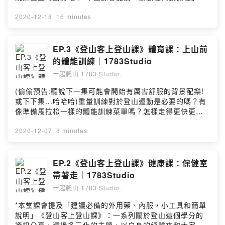
「烹煮用具標配與選配」、「自煮食材推薦（營養均衡、
攜帶方便、烹煮時長）」、「行進糧補給」以及「登山小
2020-12-18
·
16 minutes
補品」，最後還有三個海外健行的小故事。《登山客上登
山課》是一系列關於登山這個學分的資訊分享，以主題式
邀請身邊的專家、登山前輩或以自身的經驗來和大家聊聊
EP.3《登山客上登山課》體育課：上山前
天。主題舉凡家政、健康、體育、生活、地理、心理學
的體能訓練｜1783Studio
等，希望大家也能多多分享自己的想法互相交流。
一起爬山 1783 Studio.
Instagram: 1783studio(00:00:00) 前導(00:00:18) 問你
兩個小問題(00:00:44) 緊急糧與預備糧(00:02:12) 真人真
(偷偷預告:聽說下一集可能會開始有厲害舒服的背景配樂!
事案例分享(00:03:58) 野外烹煮器具(00:05:28) 在上山之
或下下集...哈哈哈)重量訓練對於登山運動是必要的嗎？有
前要注意(00:06:04) 小當家開煮囉(00:07:54) 夾鏈袋大小
像準備馬拉松一樣的體能訓練菜單嗎？怎樣走得更快更穩
事(00:08:38) 生雞蛋與調味粉怎麼帶(00:09:41) 烹煮順序
定呢？*本堂課會提及「自身經驗與身旁初次爬百岳的山友
有差嗎(00:10:14) 行動糧(00:11:07) 食物怎麼帶有影響嗎
們的事前體能訓練」、「上手登山的小秘訣」。《登山客
2020-12-07
·
8 minutes
(00:11:41) 必帶神小物大推尤其冷冷的冬天來了
上登山課》：一系列關於登山這個學分的資訊分享，透過
(00:12:06) 食物打包前檢查的三個小撇步(00:12:43) 一些
多元化的主題，以自身的經驗來和大家聊聊天。主題舉凡
海外小故事的分享Powered by Firstory Hosting
家政、健康、體育、生活、地理、心理學、歷史、公民
EP.2《登山客上登山課》健康課：保健室
等，希望大家聽完也能多多分享自己的想法，互相交流。
帶著走｜1783Studio
(00:00:00) 前導(00:00:55) 轉職爬山需要點哪些技能
一起爬山 1783 Studio.
(00:01:39) 不同的訓練方式(00:02:41) 除了體能訓練還有
什麼要注意的(00:03:22) 游泳校隊學弟與慢跑姐姐的初百
*本堂課會提及「建議必備的外用藥、內服，小工具和簡單
大小霸(00:05:55) 體能訓練的重點與自身運動習慣分享
說明」《登山客上登山課》：一系列關於登山這個學分的
(00:06:55) 給想嘗試第一次過夜登山或初百新手的小建議