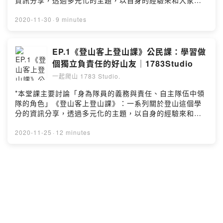
資訊分享，透過多元化的主題，以自身的經驗來和大家聊
Powered by Firstory Hosting
聊天。主題舉凡家政、健康、體育、生活、地理、心理
學、歷史、公民等，希望大家聽完也能多多分享自己的想
2020-11-30
·
9 minutes
法，互相交流。註.因為我不是出身醫學專業的，所以如果
內容有提及需要糾正的地方再麻煩大家提出，我會更正在
連結。此集 Podcast 主要以自身長期使用經驗和所認知及
EP.1《登山客上登山課》公民課：學習做
其蒐集資料後的整理分享。如果大家有什麼必帶醫用小
個獨立負責任的好山友｜1783Studio
物、或神奇的小工具也歡迎到Instagram留言告訴我們。
一起爬山 1783 Studio.
（偷偷說其實我們還會帶打火石，以防打火機在山上有一
些氣候環境或機械故障上等的使用疑慮）(00:00:00) 開場
*本堂課主要討論「身為隊員的義務與責任、自主隊伍中領
介紹(00:00:13) 課程前導(00:00:50) 外傷篇(00:02:29)
隊的角色」《登山客上登山課》：一系列關於登山這個學
外用塗抹篇(00:04:30) 內服篇(00:06:50) 緊急救援小物
分的資訊分享，透過多元化的主題，以自身的經驗來和大
(00:07:40) 簡短整理Powered by Firstory Hosting
家聊聊天。主題舉凡家政、健康、體育、生活、地理、心
理學、歷史、公民等，希望大家聽完也能多多分享自己的
2020-11-25
·
12 minutes
想法，互相交流。(參考文章) 我們要不斷地從錯誤中學習
和成長：畢羊事件
https://www.mountain1783.com/post/learning歡迎到
IG 貼文下和我們交流想法
http://www.instagram.com/1783studio(00:00:00) 前言
導引(00:01:39) 我是登山新手要注意些什麼(00:04:26) 新
手隊員的小結論(00:05:37) 準備裝備的六大系統
(00:07:28) 領隊到底該做些什麼(00:10:13) 溝通溝通
Powered by Firstory Hosting