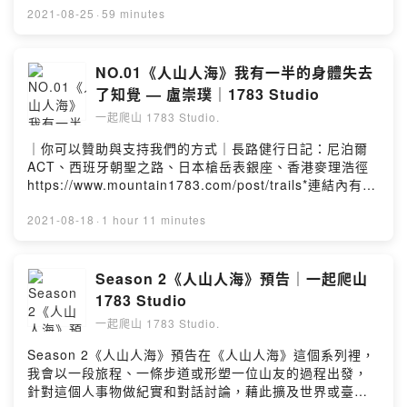
為常來迎接那些變化。但是我真的是一個全然的空殼嗎？
・關 於 我 們 About us・
時候真的很生氣但山總是用不同的方式擁抱我，在我最焦
2021-08-25
·
59 minutes
內心是不是其實還有一座高樓，而我仍站在頂點鳥瞰。我
慮的時候，給我平靜從小出生在登山家庭，爸爸媽媽熱愛
們都要學習如何——腳踏實地。」*註｜忒修斯之船：如果
2018年九月我們在職場上相遇。愛爬山、愛攝影、嚮往自然的我們一拍
上山，也因此背著還小的詩容進入山林從小就在這樣的環
的船上的木頭逐漸被替換，直到所有的木頭都不是原來的
即合。我們開始在休假時一起爬山以及登百岳，而後2019年除了台灣，
境陶冶之下，好像也和山成了朋友「以前山真的就像我的
NO.01《人山人海》我有一半的身體失去
木頭，那這艘船還是原來的那艘船嗎？Powered by
我們也前往香港健行、日本百名山縱走。2020年則前往尼泊爾雪地健行
朋友陪伴我長大，現在才明白山原來是我的老師」好幾次
了知覺 — 盧崇璞｜1783 Studio
Firstory Hosting
縱走。沒有特別搜集百岳的成就，有些甚至去了好多次，不過還是默默快
在人生低谷或重要環節的時間點，上山總是給詩容一種寧
一起爬山 1783 Studio.
過半了呢。
靜的慰藉「這二十年的經驗，讓我看過了大大小小的事
情，所以分享和帶大家用正確的方式認識山，這好像是我
｜你可以贊助與支持我們的方式｜長路健行日記：尼泊爾
We are Jian-Hong and Hsun-ming. We met each other in the end
的使命？」我們都曾犯過錯、也曾看過許多荒謬的小事，
ACT、西班牙朝聖之路、日本槍岳表銀座、香港麥理浩徑
of September, 2018, at the moment we’ve worked in the same
所以當我們有能力分享，我們是義不容辭的就讓我們來聽
https://www.mountain1783.com/post/trails*連結內有四
company. Since then, we always hike together in Taiwan, and
聽詩容這二十年來和山的緣分、還有她想告訴大家的幾件
本電子書的介紹 及 尼泊爾長路攝影語錄明信片套組 等 相
also did trek trails in Hong Kong and climb mountains in Japan in
重要的事Powered by Firstory Hosting
關訊息NO.01《人山人海》我有一半的身體失去了知覺 —
2021-08-18
·
1 hour 11 minutes
2019, trek in Nepal in 2020.
盧崇璞｜1783 Studio2018年4月14日，一個看似平凡的
日子崇璞一如往常在練習著倒立，卻突然間腦出血送醫在
Powered by Firstory Hosting
加護病房奮鬥14天之後 — 左半身 癱瘓在那之前，崇璞是
Season 2《人山人海》預告｜一起爬山
一個鋼管舞老師、環遊世界的背包客「對你還說可能只是
1783 Studio
一趟輕旅行，對我來說卻是一條漫漫長路」崇璞說自己整
一起爬山 1783 Studio.
整哭了兩天：「當然會哭，雖然哭不能解決問題，但可以
解決情緒」只有兩天，她便提起精神，開始復健訓練、並
Season 2《人山人海》預告在《人山人海》這個系列裡，
期待著再次遠征的那天以前走得慢，是因為想要細細品嚐
我會以一段旅程、一條步道或形塑一位山友的過程出發，
和享受現在走得慢，則是沒有選擇的餘地了但縱使慢慢
針對這個人事物做紀實和對話討論，藉此擴及世界或臺灣
的，我還是會繼續走、一直走下去— 我說走就走的旅行，