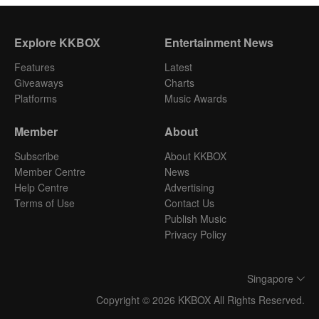
Explore KKBOX
Entertainment News
Features
Latest
Giveaways
Charts
Platforms
Music Awards
Member
About
Subscribe
About KKBOX
Member Centre
News
Help Centre
Advertising
Terms of Use
Contact Us
Publish Music
Privacy Policy
Singapore
Copyright © 2026 KKBOX All Rights Reserved.