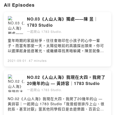
EP.4《登山客上登山課》家政課：山上到底吃什麼
All Episodes
EP.5《登山客上登山課》地理課：海外長程健行
EP.6《登山客上登山課》綜合活動(Q&A)：打包、初百、獨攀、生火、
LNT
NO.03《人山人海》獨處——陳 昱｜
1783 Studio
・《人山人海》這個系列裡，我會以一段旅程、一條步道或形塑一位山友
的過程出發，針對這個人事物做紀實和對話討論，藉此擴及世界或臺灣各
一起爬山 1783 Studio.
地不同樣貌的山人以及不同文化風情的路線。這次的系列每一集都會有不
童年時期的家庭紛爭，往往會烙印在小孩子的心中一輩
同的與談人，有些可能跟你想像中的山友不太一樣，有些可能是你意想不
子。而當有那麼一天，太陽從眼前的高牆探出頭來，你可
到的山友，有些甚至是因為接觸登山健行而改變了自己的工作或是生活方
以選擇起身追逐著光、或繼續尋找黑暗躲藏。陳昱就像是
式。每個人、每個故事、每段旅程，都有我們可以去理解包容、學習和尊
追逐著太陽的小孩子，慢慢地也變成了一道溫暖的光，照
重的地方。
耀著大地、和其他角落的夥伴們。「選擇放棄遠比繼續堅
2021-09-01
·
47 minutes
持來得困難和勇敢。」其實和陳昱只是互相追蹤社群的筆
NO.01《人山人海》我有一半的身體失去了知覺 — 盧崇璞
友，我們偶爾對於戶外大小事討論和表達想法。他樂於分
NO.02《人山人海》我現在大四，我爬了20年的山 — 黃詩容
享他的研究和想法讓我參與其中，我也一直對他所學的課
NO.02《人山人海》我現在大四，我爬了
NO.03《人山人海》獨處 — 陳 昱
程充滿好奇。還記得他第一次和我說，他剛《獨處》結
20幾年的山 — 黃詩容｜1783 Studio
束，是一個四天沒有任何外來吸收，沒有手機、沒有書
・P h o t o g r a p h y・
一起爬山 1783 Studio.
本、沒有人，一趟在荒野的自我對談。我聽了感到好奇、
https://mountain1783.com
感到害怕、感到興奮。我越深入了解，才明白獨處對於人
NO.02《人山人海》我現在大四，我爬了20幾年的山 —
與自然的意義、自我與他人的意義、理性與感性、貪婪與
・I n s t a g r a m・
黃詩容｜一起爬山 1783 Studio「我曾經很排斥上山、很
生存。「很久很久以後我才明白，唯有丟棄我在城市裡所
http://www.instagram.com/1783studio
抗拒，甚至討厭」當其他同學假日是去遊樂園、百貨公司
學到的一切，才能真正地融入自然裡頭。我必須忘記習以
玩的時候，爸媽總是帶我上山濕濕黏黏的、很熱很累，有