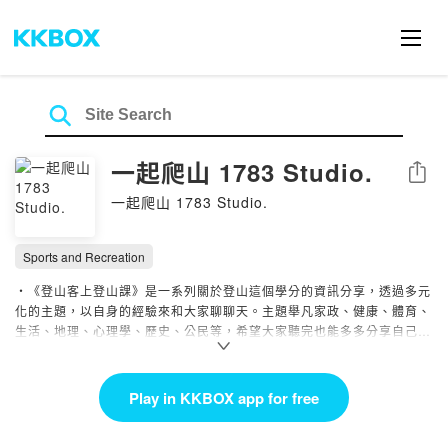
一起爬山 1783 Studio.
Share
一起爬山 1783 Studio.
Sports and Recreation
・《登山客上登山課》是一系列關於登山這個學分的資訊分享，透過多元
化的主題，以自身的經驗來和大家聊聊天。主題舉凡家政、健康、體育、
生活、地理、心理學、歷史、公民等，希望大家聽完也能多多分享自己的
想法，互相交流。
EP.1《登山客上登山課》公民課：當個獨立的好山友
Play in KKBOX app for free
EP.2《登山客上登山課》健康課：保健室帶著走
EP.3《登山客上登山課》體育課：上山前的體能訓練