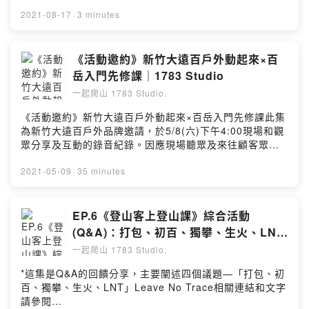
各地不同樣貌的山人以及不同文化風情的路線。這次的系
你們一定也可以「對我來說，只要我醒著，都是復健的一
列每一集都會有不同的與談人，有些可能跟你想像中的山
2021-08-17
·
3 minutes
部份」原來我們從來不曾以殘疾人士的角度去思考原來他
友不太一樣，有些可能是你意想不到的山友，有些甚至是
們日常生活的一舉一動，都是正在努力想變成［平均人］
因為接觸登山健行而改變了自己的工作或是生活方式。每
的樣子你以為他們在休息的時候，他們仍會不斷地動動
個人、每個故事、每段旅程，都有我們可以去理解包容、
《活動邀約》新竹大遠百戶外動起來×百
手、動動腳‘’ 其實我很喜歡跌倒，因為跌倒是我學習的方
學習和尊重的地方。Notes:｜你可以贊助與支持我們的方
岳入門先修課｜1783 Studio
式，也是我能夠一直勇敢嘗試和突破的原因。‘’就讓我們一
式｜長路健行日記：尼泊爾ACT、西班牙朝聖之路、日本
起來聽聽，崇璞是經歷了多少次的跌倒、然後又努力且獨
一起爬山 1783 Studio.
槍岳表銀座、香港麥理浩徑
立地，重新站了起來*飄流女孩淡蘭古道片段紀實影片
https://www.mountain1783.com/post/trails*連結內有四
《活動邀約》新竹大遠百戶外動起來×百岳入門先修課此集
https://youtu.be/uguBczMNbP0Youtube 頻道中有崇璞
本電子書的介紹 及 尼泊爾長路攝影語錄明信片 相關訊息
為新竹大遠百戶外品牌邀請，於5/8(六)下午4:00現場和觀
紀錄自己中風後從事攀岩、踢踏舞、健行的影片，從每一
You hike, you trek, you learn, you share近期上
眾分享及互動的錄音紀錄。因應現場聽眾及來往顧客眾
部影片都可以看出崇璞在運動的時候，是怎麼把自己的不
映/NO.01《人山人海》我有一半的身體失去了知覺 — 盧
多，收音略有環境音，敬請見諒。由於當日討論的議題較
足透過其他部分的身體或角度和方式來彌補，非常、非常
崇璞 ( 2021.8.18 / 20:30 )NO.02《人山人海》我現在大
廣，大多觀念皆為概略分享，及當日時間安排上較為緊
2021-05-09
·
35 minutes
厲害Powered by Firstory Hosting
四，我爬了20年的山 — 黃詩容Powered by Firstory
湊，過程中難免有小口誤，將於下方文字條列補充說明。
Hosting
(如有其他未盡待更正事宜，煩請聽眾回饋意見)＊更正1：
郡大林道行車終點非27K，為32K。(是不是記成730林道
EP.6《登山客上登山課》綜合活動
還是小關山林道 :-P)＊更正2：未滿3,000公尺的百岳目前
(Q&A)：打包、初百、獨攀、生火、LNT
有兩座：六順山(丹大林道) 及 鹿山(玉山國家公園)＊如對
｜1783Studio
一起爬山 1783 Studio.
最後三分鐘尼泊爾支持計畫有興趣，請參考文章：
https://www.mountain1783.com/post/act_postcard大
*這集是Q&A的回饋分享，主要闡述四個議題—「打包、初
綱02:49 上山前的計畫(事前申請,組隊,裝備,季節,糧食住宿
百、獨攀、生火、LNT」Leave No Trace相關連結和文字
計劃)03:50 登山資訊與細節和事前功課04:54 體能訓練建
請參閱