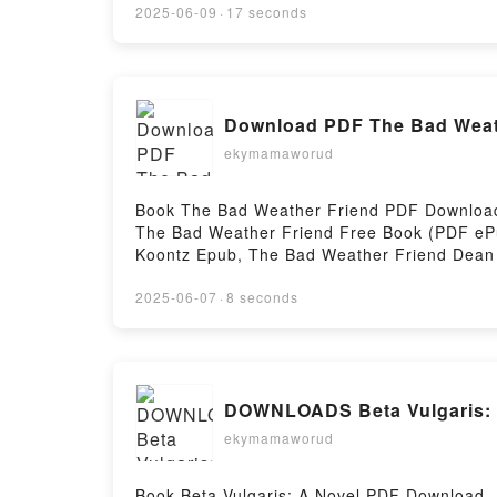
Patrick Maître Epub, Encyclopédie pratique d
2025-06-09
·
17 seconds
Encyclopédie pratique de la pêche Artémis, 
pêche Artémis, Pascal Durantel, Georges Cor
Georges Cortay, Maurice Sainton, Patrick Ma
Sainton, Patrick Maître Epub VK, Encyclopéd
Download PDF The Bad Weat
Téléchargement gratuitPowered by Firstory 
ekymamaworud
Book The Bad Weather Friend PDF Download
The Bad Weather Friend Free Book (PDF eP
Koontz Epub, The Bad Weather Friend Dean
Koontz VK, The Bad Weather Friend Dean K
DownloadPowered by Firstory Hosting
2025-06-07
·
8 seconds
DOWNLOADS Beta Vulgaris: A
ekymamaworud
Book Beta Vulgaris: A Novel PDF Download -