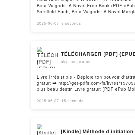
Beta Vulgaris: A Novel Free Book (PDF ePub 
Sarsfield Epub, Beta Vulgaris: A Novel Margi
Margie Sarsfield VK, Beta Vulgaris: A Novel 
Sarsfield Free DownloadPowered by Firstory
2025-06-07
·
8 seconds
TÉLÉCHARGER [PDF] {EPUB} Irr
ekymamaworud
Livre Irrésistible - Déploie ton pouvoir d'at
gratuit ➡ http://get-pdfs.com/fs/livres/15703
plus beau destin Livre gratuit (PDF ePub Mobi
destin Nathalie Lefèvre PDF, Irrésistible - D
Irrésistible - Déploie ton pouvoir d'attractio
2025-06-07
·
15 seconds
pouvoir d'attraction et deviens l'aimant de t
l'aimant de ton plus beau destin Nathalie Lef
Lefèvre Kindle, Irrésistible - Déploie ton pou
Déploie ton pouvoir d'attraction et deviens 
[Kindle] Méthode d'initiation