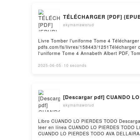
TÉLÉCHARGER [PDF] {EPUB}
ekymamaworud
Livre Tomber l'uniforme Tome 4 Télécharger 
pdfs.com/fs/livres/158443/1251Télécharger 
l'uniforme Tome 4 Annabeth Albert PDF, Tom
Tomber l'uniforme Tome 4 Annabeth Albert 
Kindle, Tomber l'uniforme Tome 4 Annabeth 
2025-06-05
·
10 seconds
Hosting
[Descargar pdf] CUANDO L
ekymamaworud
Libro CUANDO LO PIERDES TODO Descargar P
leer en línea CUANDO LO PIERDES TODO L
CUANDO LO PIERDES TODO AVA DELLAIRA 
DELLAIRA Audiolibro, CUANDO LO PIERDE