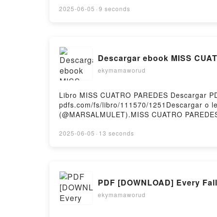
TODO AVA DELLAIRA Epub VK, CUANDO LO P
2025-06-05
·
9 seconds
Descargar ebook MISS CUAT
ekymamaworud
Libro MISS CUATRO PAREDES Descargar PD
pdfs.com/fs/libro/111570/1251Descargar o 
(@MARSALMULET).MISS CUATRO PAREDES
Epub, MISS CUATRO PAREDES EL TITO MA
Audiolibro, MISS CUATRO PAREDES EL T
2025-06-05
·
13 seconds
MISS CUATRO PAREDES EL TITO MARSI (
gratisPowered by Firstory Hosting
PDF [DOWNLOAD] Every Fall
ekymamaworud