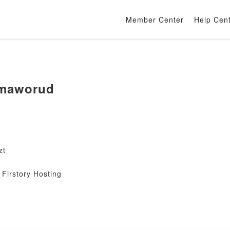
Member Center
Help Cen
maworud
zt
Firstory Hosting