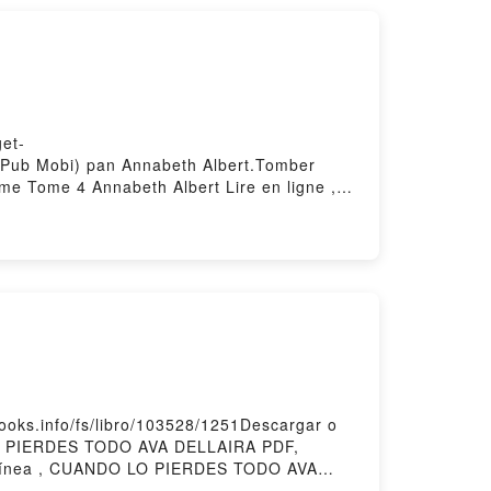
get-
 ePub Mobi) pan Annabeth Albert.Tomber
me Tome 4 Annabeth Albert Lire en ligne ,
mber l'uniforme Tome 4 Annabeth Albert
éléchargement gratuitPowered by Firstory
ks.info/fs/libro/103528/1251Descargar o
LO PIERDES TODO AVA DELLAIRA PDF,
ínea , CUANDO LO PIERDES TODO AVA
DELLAIRA Kindle, CUANDO LO PIERDES