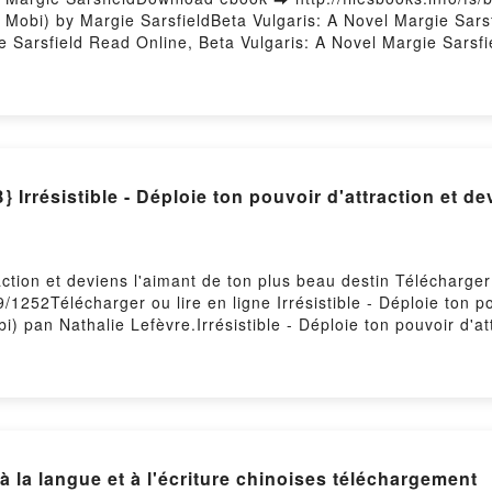
Mobi) by Margie SarsfieldBeta Vulgaris: A Novel Margie Sarsf
e Sarsfield Read Online, Beta Vulgaris: A Novel Margie Sarsfi
Margie Sarsfield Kindle, Beta Vulgaris: A Novel Margie Sarsfi
 Hosting
ésistible - Déploie ton pouvoir d'attraction et dev
traction et deviens l'aimant de ton plus beau destin Téléchar
9/1252Télécharger ou lire en ligne Irrésistible - Déploie ton po
) pan Nathalie Lefèvre.Irrésistible - Déploie ton pouvoir d'at
éploie ton pouvoir d'attraction et deviens l'aimant de ton plu
n et deviens l'aimant de ton plus beau destin Nathalie Lefèvre Li
on plus beau destin Nathalie Lefèvre Audiobook, Irrésistible - 
èvre VK, Irrésistible - Déploie ton pouvoir d'attraction et dev
voir d'attraction et deviens l'aimant de ton plus beau destin N
l'aimant de ton plus beau destin Nathalie Lefèvre Téléchargem
 à la langue et à l'écriture chinoises téléchargement