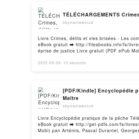
TÉLÉCHARGEMENTS Crimes, dél
ekymamaworud
Livre Crimes, délits et vies brisées - Les c
eBook gratuit ➡ http://filesbooks.info/fs/liv
éprise de justice Livre gratuit (PDF ePub Mo
de justice Caty Richard, Catherine Siguret P
Siguret Epub, Crimes, délits et vies brisées
2025-06-09
·
12 seconds
délits et vies brisées - Les combats d'une av
combats d'une avocate éprise de justice Caty
justice Caty Richard, Catherine Siguret Kind
Siguret Epub VK, Crimes, délits et vies bri
[PDF/Kindle] Encyclopédie pr
gratuitPowered by Firstory Hosting
Maître
ekymamaworud
Livre Encyclopédie pratique de la pêche Tél
eBook gratuit ➡ http://get-pdfs.com/fs/livre
Mobi) pan Artémis, Pascal Durantel, Georges
Georges Cortay, Maurice Sainton, Patrick Ma