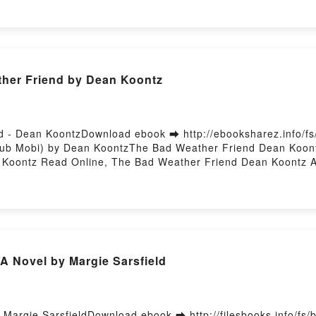
e la pêche Artémis, Pascal Durantel, Georges Cortay, Maurice 
Pascal Durantel, Georges Cortay, Maurice Sainton, Patrick Ma
tay, Maurice Sainton, Patrick Maître VK, Encyclopédie pratiq
ître Kindle, Encyclopédie pratique de la pêche Artémis, Pasc
ie pratique de la pêche Artémis, Pascal Durantel, Georges Co
her Friend by Dean Koontz
Hosting
 - Dean KoontzDownload ebook ➡ http://ebooksharez.info/f
ub Mobi) by Dean KoontzThe Bad Weather Friend Dean Koon
 Koontz Read Online, The Bad Weather Friend Dean Koontz 
oontz Kindle, The Bad Weather Friend Dean Koontz Epub VK,
 Novel by Margie Sarsfield
 Margie SarsfieldDownload ebook ➡ http://filesbooks.info/f