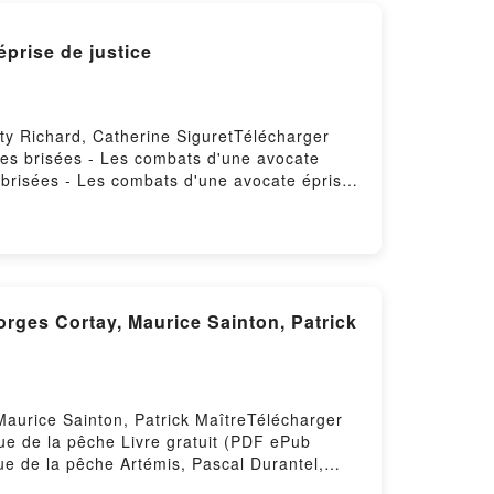
prise de justice
aty Richard, Catherine SiguretTélécharger
 vies brisées - Les combats d'une avocate
s brisées - Les combats d'une avocate éprise
e éprise de justice Caty Richard, Catherine
atherine Siguret Lire en ligne , Crimes,
book, Crimes, délits et vies brisées - Les
es - Les combats d'une avocate éprise de
 éprise de justice Caty Richard, Catherine
rd, Catherine Siguret Téléchargement
orges Cortay, Maurice Sainton, Patrick
Maurice Sainton, Patrick MaîtreTélécharger
que de la pêche Livre gratuit (PDF ePub
ue de la pêche Artémis, Pascal Durantel,
 Durantel, Georges Cortay, Maurice Sainton,