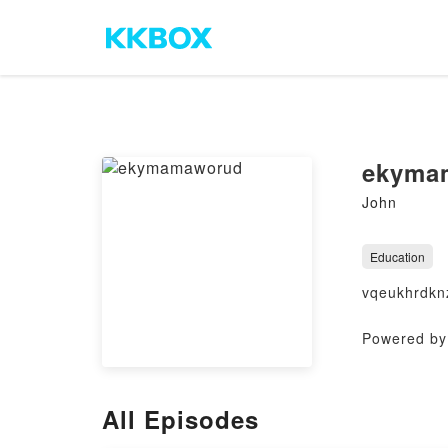
ekyma
John
Education
vqeukhrdkn
Powered by 
All Episodes