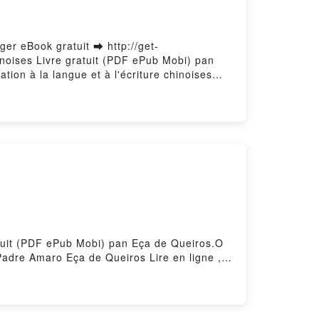
rger eBook gratuit ➡ http://get-
hinoises Livre gratuit (PDF ePub Mobi) pan
ation à la langue et à l'écriture chinoises
, Méthode d'initiation à la langue et à
l Bellassen VK, Méthode d'initiation à la
inoises Joël Bellassen Epub VK, Méthode
 Hosting
ratuit (PDF ePub Mobi) pan Eça de Queiros.O
dre Amaro Eça de Queiros Lire en ligne ,
e do Padre Amaro Eça de Queiros Kindle, O
gratuitPowered by Firstory Hosting