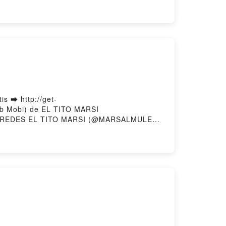
rstory Hosting
)
 ➡ http://get-
ub Mobi) de EL TITO MARSI
AREDES EL TITO MARSI (@MARSALMULET)
EDES EL TITO MARSI (@MARSALMULET)
 TITO MARSI (@MARSALMULET) Kindle,
O MARSI (@MARSALMULET) Descargar