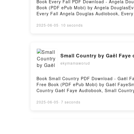
Book Every Fall PDF Download - Angela Dou
Book (PDF ePub Mobi) by Angela DouglasEve
Every Fall Angela Douglas Audiobook, Every
Fall Angela Douglas Free DownloadPowered 
2025-06-05
·
10 seconds
Small Country by Gaël Faye 
ekymamaworud
Book Small Country PDF Download - Gaël Fa
Free Book (PDF ePub Mobi) by Gaël FayeSma
Country Gaël Faye Audiobook, Small Countr
Faye Free DownloadPowered by Firstory Hos
2025-06-05
·
7 seconds
[PDF] Think Twice by Harla