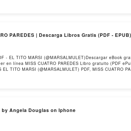
IERDES TODO AVA DELLAIRA Descargar gratisPowered by Fi
RO PAREDES | Descarga Libros Gratis (PDF - EPUB
F - EL TITO MARSI (@MARSALMULET)Descargar eBook gratis
leer en línea MISS CUATRO PAREDES Libro gratuito (PDF eP
 EL TITO MARSI (@MARSALMULET) PDF, MISS CUATRO P
RSI (@MARSALMULET) Leer en línea , MISS CUATRO PAR
ITO MARSI (@MARSALMULET) VK, MISS CUATRO PAREDES EL
@MARSALMULET) Epub VK, MISS CUATRO PAREDES EL TIT
 by Angela Douglas on Iphone