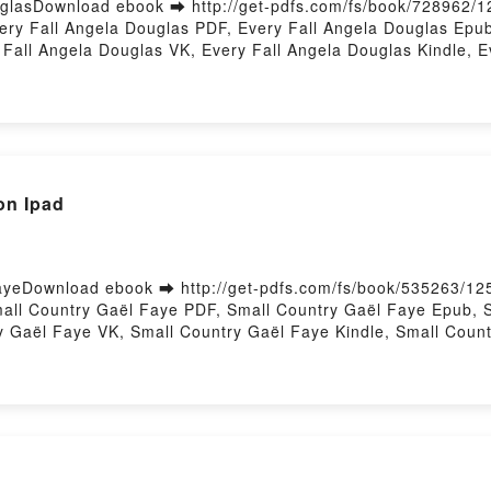
glasDownload ebook ➡ http://get-pdfs.com/fs/book/728962/1
ry Fall Angela Douglas PDF, Every Fall Angela Douglas Epub
 Fall Angela Douglas VK, Every Fall Angela Douglas Kindle, 
by Firstory Hosting
on Ipad
yeDownload ebook ➡ http://get-pdfs.com/fs/book/535263/12
ll Country Gaël Faye PDF, Small Country Gaël Faye Epub, S
y Gaël Faye VK, Small Country Gaël Faye Kindle, Small Coun
ting
n Coben