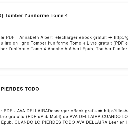
 Tomber l'uniforme Tome 4
le PDF - Annabeth AlbertTélécharger eBook gratuit ➡ http://
ou lire en ligne Tomber l'uniforme Tome 4 Livre gratuit (PDF
ber l'uniforme Tome 4 Annabeth Albert Epub, Tomber l'unifor
Audiobook, Tomber l'uniforme Tome 4 Annabeth Albert VK, To
Albert Epub VK, Tomber l'uniforme Tome 4 Annabeth Albert T
O PIERDES TODO
DF - AVA DELLAIRADescargar eBook gratis ➡ http://filesboo
ibro gratuito (PDF ePub Mobi) de AVA DELLAIRA.CUANDO 
Epub, CUANDO LO PIERDES TODO AVA DELLAIRA Leer en l
S TODO AVA DELLAIRA VK, CUANDO LO PIERDES TODO AVA 