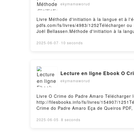
ekymamaworud
Livre Méthode d'initiation à la langue et à l
pdfs.com/fs/livres/4983/1252Télécharger ou li
Joël Bellassen.Méthode d'initiation à la langu
Joël Bellassen Epub, Méthode d'initiation à la
l'écriture chinoises Joël Bellassen Audiobook,
2025-06-07
·
10 seconds
langue et à l'écriture chinoises Joël Bellass
d'initiation à la langue et à l'écriture chin
Lecture en ligne Ebook O C
ekymamaworud
Livre O Crime do Padre Amaro Télécharger 
http://filesbooks.info/fs/livres/154907/125
Crime do Padre Amaro Eça de Queiros PDF, 
O Crime do Padre Amaro Eça de Queiros Au
Crime do Padre Amaro Eça de Queiros Epub 
2025-06-05
·
8 seconds