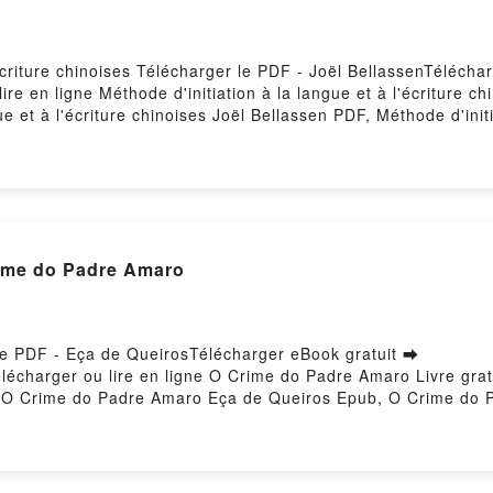
'écriture chinoises Télécharger le PDF - Joël BellassenTélécha
re en ligne Méthode d'initiation à la langue et à l'écriture c
e et à l'écriture chinoises Joël Bellassen PDF, Méthode d'initi
 langue et à l'écriture chinoises Joël Bellassen Lire en ligne 
 Méthode d'initiation à la langue et à l'écriture chinoises Joë
en Kindle, Méthode d'initiation à la langue et à l'écriture ch
oises Joël Bellassen Téléchargement gratuitPowered by Firstory
rime do Padre Amaro
le PDF - Eça de QueirosTélécharger eBook gratuit ➡
1Télécharger ou lire en ligne O Crime do Padre Amaro Livre g
O Crime do Padre Amaro Eça de Queiros Epub, O Crime do Pa
diobook, O Crime do Padre Amaro Eça de Queiros VK, O Crim
VK, O Crime do Padre Amaro Eça de Queiros Téléchargement 