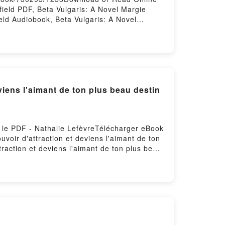
ield PDF, Beta Vulgaris: A Novel Margie
eld Audiobook, Beta Vulgaris: A Novel
eld Epub VK, Beta Vulgaris: A Novel Margie
iens l'aimant de ton plus beau destin
ger le PDF - Nathalie LefèvreTélécharger eBook
uvoir d'attraction et deviens l'aimant de ton
traction et deviens l'aimant de ton plus beau
s beau destin Nathalie Lefèvre Epub,
re en ligne , Irrésistible - Déploie ton
Déploie ton pouvoir d'attraction et deviens
iens l'aimant de ton plus beau destin Nathalie
athalie Lefèvre Epub VK, Irrésistible -
ent gratuitPowered by Firstory Hosting