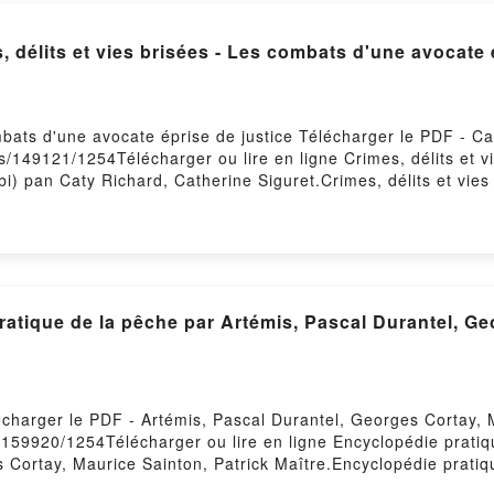
its et vies brisées - Les combats d'une avocate é
ombats d'une avocate éprise de justice Télécharger le PDF - C
res/149121/1254Télécharger ou lire en ligne Crimes, délits et
bi) pan Caty Richard, Catherine Siguret.Crimes, délits et vie
DF, Crimes, délits et vies brisées - Les combats d'une avocat
 - Les combats d'une avocate éprise de justice Caty Richard, C
ocate éprise de justice Caty Richard, Catherine Siguret Audio
 Richard, Catherine Siguret VK, Crimes, délits et vies brisé
le, Crimes, délits et vies brisées - Les combats d'une avocate
sées - Les combats d'une avocate éprise de justice Caty Richa
atique de la pêche par Artémis, Pascal Durantel, Ge
écharger le PDF - Artémis, Pascal Durantel, Georges Cortay, 
s/159920/1254Télécharger ou lire en ligne Encyclopédie prati
 Cortay, Maurice Sainton, Patrick Maître.Encyclopédie pratiq
ître PDF, Encyclopédie pratique de la pêche Artémis, Pascal