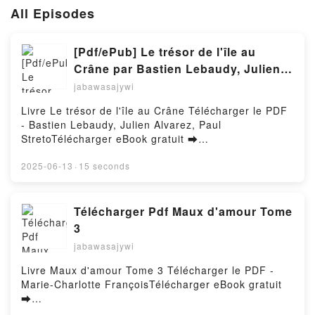
All Episodes
[Pdf/ePub] Le trésor de l'île au
Crâne par Bastien Lebaudy, Julien
Alvarez, Paul Streto téléchargement
jabawasajywi
ebook
Livre Le trésor de l'île au Crâne Télécharger le PDF
- Bastien Lebaudy, Julien Alvarez, Paul
StretoTélécharger eBook gratuit ➡
http://filesbooks.info/fs/livres/130589/1259Télécharg
er ou lire en ligne Le trésor de l'île au Crâne Livre
2025-06-13
·
15 seconds
gratuit (PDF ePub Mobi) pan Bastien Lebaudy, Julien
Alvarez, Paul Streto.Le trésor de l'île au Crâne
Bastien Lebaudy, Julien Alvarez, Paul Streto PDF, Le
Télécharger Pdf Maux d'amour Tome
trésor de l'île au Crâne Bastien Lebaudy, Julien
3
Alvarez, Paul Streto Epub, Le trésor de l'île au
jabawasajywi
Crâne Bastien Lebaudy, Julien Alvarez, Paul Streto
Lire en ligne , Le trésor de l'île au Crâne Bastien
Livre Maux d'amour Tome 3 Télécharger le PDF -
Lebaudy, Julien Alvarez, Paul Streto Audiobook, Le
Marie-Charlotte FrançoisTélécharger eBook gratuit
trésor de l'île au Crâne Bastien Lebaudy, Julien
➡
Alvarez, Paul Streto VK, Le trésor de l'île au Crâne
http://ebooksharez.info/fs/livres/158190/1259Télécha