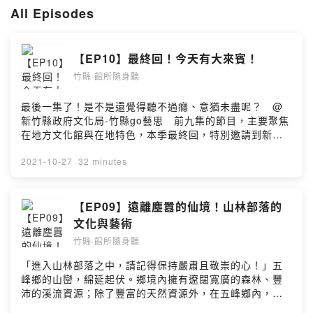
All Episodes
Powered by Firstory Hosting
【EP10】最終回！今天有大來賓！
竹縣·館所隨身聽
最後一集了！是不是還覺得聽不過癮、意猶未盡呢？ @
新竹縣政府文化局-竹縣go藝思 前九集的節目，主要聚焦
在地方文化館與在地特色，本季最終回，特別邀請到新竹
縣政府文化局的李安妤局長，要來和大家聊聊她心中所看
見的新竹縣。 今年因為疫情，新竹縣地方文化館所開
2021-10-27
·
32 minutes
啟了一場又一場雲端漫遊，以導覽直播和PODCAST節目
的方式，讓大家不用出門也能博遊竹縣，幕後推手正是來
自新竹縣政府文化局的超前部署，透過局長娓娓道來，讓
【EP09】遠離塵囂的仙境！山林部落的
大家理解地方文化推動背後的目標和任務；而未來，新竹
文化與藝術
縣文化局除了持續推動地方文化，更值得期待的是，這塊
竹縣·館所隨身聽
擁有豐富族群文化與多元歷史樣貌的山海城，能夠凝聚更
多能量，共同發展出屬於新竹縣獨有的特色～ 今天的
「進入山林部落之中，請記得保持嚴肅且敬崇的心！」五
節目，一起來聽聽小安局長對於新竹縣文化發展未來的想
峰鄉的山巒，綿延起伏。鄉境內擁有遼闊寬廣的森林、豐
像吧！ 【本集必聽重點】▸▸ 一切的起點都在這裡，新竹
沛的溪流資源；除了豐富的天然資源外，在五峰鄉內，也
縣文化局推動雲端漫遊的心路歷程！▸▸ 從文化角度出發，
有許多傳奇而神秘的人文故事。位於大隘村落的賽夏族矮