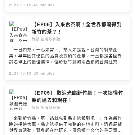
桃李滿天下！比美術更重要的是品格（還有滿滿的嚴謹）
實驗教育，帶領每一位泰雅族的孩子，從認識「自己」的
2021-10-15
·
42 minutes
▸▸ 讓藝術不再遙遠，蕭如松藝術園區完整介紹▸▸ 翻轉竹東
文化開始，同時，鄉內更有屬於自己的文物館，以人為
印象，藝術團隊進入小鎮，如何引起在地共鳴？▸▸ 小鎮裡
本，傳承泰雅的文化精神，推廣文化發展。本集節目，榮
滿滿人情味，走在竹東連空氣都有美食香？！📌 收聽平台
幸邀請尖石鄉嘉興民族實驗小學的Makus Suyan 徐榮春校
【EP06】入來食茶啊！全世界都喝得到
連結🎧 Firstory｜https://reurl.cc/KrAggm🎧 Apple
長，以及尖石鄉原住民文化館的賴清美館長，和大家分享
新竹的茶？！
Podcasts｜https://reurl.cc/823mgb🎧 Google
泰雅文化之美，以及文化的傳承經驗談。【本集必聽重
Podcasts｜https://reurl.cc/ZjGx6g🎧 KKBOX｜
竹縣·館所隨身聽
點！】▸▸ 泰雅族語音線超優美，開場先教你幾句招呼語！
https://reurl.cc/95r8Kv🎧 Spotify｜
▸▸ 來玩之前先聽這裡，尖石鄉傳統部落文化大解析！
「一日如茶，一心如常。」茶人如是說。台灣的製茶產
https://reurl.cc/Q69Qvb.#新竹縣地方文化館 #博遊竹縣
▸▸「實驗」或「實踐」？部落祖先的文化和智慧也要融入
業，早年因其優良的品質及豐碩的產量，一直都是各國外
雲端漫遊 #竹縣館所隨身聽 ＃您的聲音館所已上線#蕭如松
到學校裡面▸▸ 生活也要好好編織！「Tnunan 」的精神意
銷名單上的最佳選擇，位於新竹縣的關西鎮的台灣紅茶公
藝術園區 #竹東 #新竹縣政府文化局 #竹縣podcast #每週
義原來是？▸▸ 當個堂堂正正的_______人？ 清美館長的
司（台紅茶業文化館）及峨眉鄉的富興老茶廠，同樣見證
三五 #準時更新Powered by Firstory Hosting
族群認同令明珠超有感📌 收聽平台連結🎧 Firstory｜
了這段茶業發展的絕代風華。現今，兩座茶廠原有的製茶
2021-10-13
·
30 minutes
https://reurl.cc/KrAggm🎧 Apple Podcasts｜
功能依舊持續運轉，但卻也因應時代變遷，開始重視茶業
https://reurl.cc/823mgb🎧 Google Podcasts｜
文資的保存，轉型成文化館所，透過導覽帶領民眾瞭解台
https://reurl.cc/ZjGx6g🎧 KKBOX｜
灣茶業發展的歷史與軌跡。本集節目，且看兩位茶廠的後
【EP05】 歡迎光臨新竹縣！一次搞懂竹
https://reurl.cc/95r8Kv🎧 Spotify｜
代，如何在堅守傳統價值的同時，也嘗試創新開發與產業
縣的過去和現在！
https://reurl.cc/Q69Qvb#新竹縣地方文化館 #竹縣館所隨
轉型，讓我們跟著台紅茶業文化館的羅元鴻先生與富興茶
身聽 #每週三五 #Podcast準時更新#嘉興民族實驗小學 #
竹縣·館所隨身聽
業文化館的曾祥紘先生，和明珠線上悠遊茶鄉、品茗芬芳
尖石鄉原住民文化館Powered by Firstory Hosting
吧～【本集必聽重點！】▸▸ 最動態的文化館！歷史建築裡
「來到新竹縣，第一站就先到縣史館報到吧！」作為新竹
持續製茶中，關西鎮熱門打卡景點！▸▸ 老茶廠的發展史，
縣的接待大廳，縣史館提供了完整的在地史料，透過展覽
原來是新竹茶業的發展縮影。▸▸ 百年傳承大不易，你需要
與教育活動，背負起在地研究、傳承鄉土文化的重要責
的正是客家人的硬頸精神！▸▸ 創新精髓來自「傳統靈