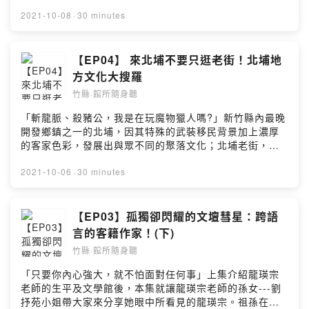
任；館內累積了近萬件文物，許多記載竹縣歷史文化的寶
魂」，百年招牌的願景發展。📌 收聽平台連結🎧 Firstory
藏皆存於此。同時，縣史館亦身兼多項功能任務，包含文
2021-10-08
·
30 minutes
｜https://reurl.cc/KrAggm🎧 Apple Podcasts｜
獻閱讀、典藏、展示、研究修復、行政管理及民眾服務。
https://reurl.cc/823mgb🎧 Google Podcasts｜
館內常設展『水‧土地與我們的故事』，由四大主題所串
https://reurl.cc/ZjGx6g🎧 KKBOX｜
連，帶領民眾循序漸進，閱覽先民生活軌跡，體驗竹縣多
【EP04】 來北埔不要只逛老街！北埔地
https://reurl.cc/95r8Kv🎧 Spotify｜
元文化風貌。並期望透過與大眾共同書寫、保存記憶、傳
方文化大搜羅
https://reurl.cc/Q69Qvb#新竹縣地方文化館 #竹縣館所隨
承文化，建構出屬於新竹縣的知識寶庫。本集特別邀請縣
身聽 #每週三五 #Podcast準時更新#台紅茶業文化館 #富
竹縣·館所隨身聽
史館的管理單位---新竹縣政府文化局史料文獻科的王彥筑
興老茶廠Powered by Firstory Hosting
科長與歐叔青小姐，一起來和大家聊聊歷史博物館背後的
「斬龍脈、殺豬公，我是在玩魔物獵人嗎?」新竹縣內最晚
大小事吧～【本集必聽重點！】▸▸ 縣史館大解密，縣史館
開發鄉鎮之一的北埔，因其特殊的武裝移民背景加上濃厚
的一日是如何運作？工作人員又要做些什麼呢？▸▸ 館內外
的客家色彩，發展出與眾不同的聚落文化；北埔老街，同
的公共藝術，鑑往知來、貫通古今，大人小孩見了都喜
時也是全台古蹟密度最高的老街，短短200公尺就擁有金廣
愛！▸▸ 民眾觀賞展品超有感，大聊兒時義民祭的點點滴滴
福公館、姜家天水堂、姜阿新洋樓、慈天宮、北埔姜氏家
2021-10-06
·
30 minutes
～▸▸ 老師帶團校外教學碰到的導覽志工，竟是老師的老
廟等七座古蹟，述說北埔的風光繁華。近年來，北埔發展
師?!親身體驗另類世代傳承！📌 收聽平台連結🎧 Firstory
出許多在地特色活動，像是保有神秘色彩的”正月十五油笐
｜https://reurl.cc/KrAggm🎧 Apple Podcasts｜
火”，透過火把串連起秀巒山的龍脈，更串起在地居民的向
【EP03】孤獨卻閃耀的文壇彗星：跨語
https://reurl.cc/823mgb🎧 Google Podcasts｜
心力；搭配中元祭舉辦的殺豬公，將豬公改用豬撲滿，尊
言的客籍作家！(下)
https://reurl.cc/ZjGx6g🎧 KKBOX｜
重生命的同時也保留了傳統趣味。這一個又一個活動，不
https://reurl.cc/95r8Kv🎧 Spotify｜
竹縣·館所隨身聽
僅讓在地人產生對家鄉的認同，對外也向一般民眾展現屬
https://reurl.cc/Q69Qvb#新竹縣地方文化館 #竹縣館所隨
於北埔獨特的鄉鎮文化，同時又兼具了承先啟後的新舊融
「只要你內心強大，就不怕面對任何事」上集介紹龍瑛宗
身聽 #每週三五 #Podcast準時更新#新竹縣史館Powered
合、文化再造。本集節目，就讓我們透過北埔鄉大家長---
老師的生平及文學館後，本集就讓龍瑛宗老師的孫女---劉
by Firstory Hosting
莊明增鄉長的介紹，一起認識不一樣的北埔，體驗正港老
抒苑小姐帶大家來分享她眼中所看見的龍瑛宗。祖孫在相