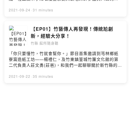
文學館成立的心路歷程。【本集必聽重點！】▸▸ 惠珍老師
品。本集節目，邀請內灣國小趙千惠校長及劉雨晴老師，
上課啦！龍瑛宗先生生平大揭密！▸▸ 爆炸性的創作能量，
分享如何將「學校」與「漫畫」兩個看似衝突的元素相輔
2021-09-24
·
31 minutes
龍瑛宗創作風格橫跨中、日、客語？！▸▸ 百年的北埔公學
相成，甚至結合在地資源，為校園內注入源源不絕的創意
校與龍瑛宗，如何牽起一段緣份？龍瑛宗文學館詳盡介紹
美學與活水能量，發展出屬於內灣獨特的教育特色。（有
📌 收聽平台連結🎧 Firstory｜https://reurl.cc/KrAggm🎧
夠羨慕啦）究竟劉興欽漫畫教育博物館裡藏有什麼樣多元
【EP01】竹藝傳人再發現！傳統尬創
Apple Podcasts｜https://reurl.cc/823mgb🎧 Google
的展示？又是什麼樣有趣的教材讓明珠驚呼連連？！ 這個
新，經驗大分享！
Podcasts｜https://reurl.cc/ZjGx6g🎧 KKBOX｜
禮拜五，就讓我們一起進入劉興欽漫畫教育博物館當中，
https://reurl.cc/95r8Kv🎧 Spotify｜
竹縣·館所隨身聽
好好一探究竟吧！【本集必聽重點！】▸▸ 斜槓人生的先
https://reurl.cc/Q69Qvb#您的聲音館所已上線 #本集知識
驅，國寶大師多元身份揭秘！▸▸ 劉興欽老師的畫作其實是
「你只要懂竹，竹就會幫你。」節目首集邀請到芎林鄉紙
含量很高#新竹縣地方文化館 #竹縣館所隨身聽 #每週三五
心靈雞湯？▸▸ 迷你小學才有的福利，可以畫漫畫又做動
寮窩造紙工坊——楊禮仁，及竹東鎮篁城竹簾文化館的第
#Podcast準時更新#龍瑛宗文學館Powered by Firstory
畫，超級多元的課程內容！▸▸ 線上就能逛展館，漫畫博物
二代負責人莊文勇(莊爸)，和我們一起聊聊關於新竹縣的
Hosting
館VR虛擬實境大揭密！▸▸ 學校與內灣老街的合作，致力推
「竹」。在新竹縣，有兩處以竹為主題的文化館所，他們
廣在地文化教育！【收聽平台連結】Firstory｜
守護了先人對這塊土地的情感，並承接竹子所發展出的工
2021-09-22
·
35 minutes
https://reurl.cc/KrAggmApple Podcasts｜
藝智慧。在高度工業化的今天，除了堅持傳承竹工藝外，
https://reurl.cc/823mgbGoogle Podcasts｜
又要如何順應時代變化，融合傳統工藝及創新想法，運用
https://reurl.cc/ZjGx6gKKBOX｜
導覽與各式體驗活動來尬出新滋味，翻轉大眾的印象呢？
https://reurl.cc/95r8KvSpotify｜
本週三，歡迎大家準時收聽，一起感受竹藝所帶來的溫度
https://reurl.cc/Q69Qvb#新竹縣地方文化館 #竹縣館所隨
吧！【本集必聽重點！】▸▸篁城竹簾的獨家編織法，竟然
身聽 #每週三五 #Podcast準時更新#劉興欽漫畫教育博物
是莊爸自創？！▸▸紙寮窩的紙讓明珠愛不釋手，榮登文青
館Powered by Firstory Hosting
必備款！▸▸這就是MIT！生活中常見的竹藝，訴說著台灣
的常民生活歷程。▸▸順應時代的變遷，傳統竹藝文化如何
突破及轉型？【收聽平台連結】Firstory｜