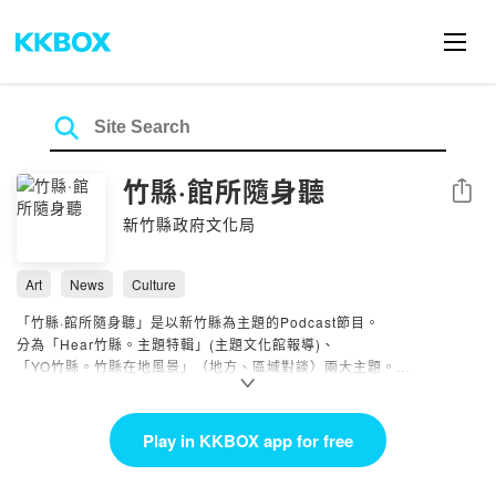
竹縣·館所隨身聽
Share
新竹縣政府文化局
Art
News
Culture
「竹縣·館所隨身聽」是以新竹縣為主題的Podcast節目。
分為「Hear竹縣。主題特輯」(主題文化館報導)、
「YO竹縣。竹縣在地風景」（地方、區域對談）兩大主題。
由「客家妹」陳明珠擔任節目主持人，
以輕鬆有趣且富在地特色的調性，邀請竹縣地方文化館的團隊，
Play in KKBOX app for free
在空中家常對談，引領大家深入認識新竹縣的在地風景，
以及那些你可能不知道的事！