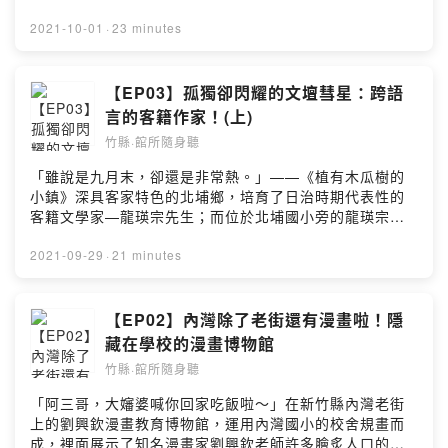
街之美！【本集必聽重點！】▸▸ 身兼遊客服務中心的鄧南
處三十多年的時光裡，究竟這位外人眼中的大文豪，私下
光影像紀念館，隱藏功能究竟是?▸▸ “正月十五油笐火”畫面
又是什麼形象呢？看似沉默寡言的祖父，卻在許多文學投
2021-10-01
·
23 minutes
超震撼，火把串聯接龍脈，讓明珠驚嘆連連?!▸▸ 中元祭不
稿展露他強烈的澎湃情感，文章中盡是充滿個人特色的風
殺神豬改殺豬撲滿，結合動物保育觀念超有心~~▸▸ 趣
格。此外，在重男輕女的早期社會，龍瑛宗可謂觀念前
味”藝”民祭，翻轉大家眼中禁忌，台版妖魔鬼怪COSPLAY
衛，對於孫女們的教育一視同仁，也曾針對升學問題給出
【EP03】孤獨卻閃耀的文壇彗星：跨語
遊街行！📌 收聽平台連結🎧 Firstory｜
精闢建議。而現今初成立的龍瑛宗文學館，面對接下來營
言的客籍作家！(上)
https://reurl.cc/KrAggm🎧 Apple Podcasts｜
運的長期程規劃，身兼執行長及孫女的抒苑，又是如何傳
https://reurl.cc/823mgb🎧 Google Podcasts｜
竹縣·館所隨身聽
承祖父不輕易放棄的精神，為文學館下個階段的推展給予
https://reurl.cc/ZjGx6g🎧 KKBOX｜
深邃期待呢？今天的節目，邀請大家一起來聽聽龍瑛宗祖
「雖說是九月末，卻還是非常熱。」——《植有木瓜樹的
https://reurl.cc/95r8Kv🎧 Spotify｜
孫之間的互動相處及文學館的未來走向吧！【本集必聽重
小鎮》深具客家特色的北埔鄉，培育了日治時期代表性的
https://reurl.cc/Q69Qvb.#新竹縣地方文化館 #博遊竹縣
點！】▸▸ 你所不知道的龍瑛宗，從孫女眼中看見祖父的創
客籍文學家—龍瑛宗先生；而位於北埔國小旁的龍瑛宗文
雲端漫遊 #竹縣館所隨身聽#北埔鄉 #新竹縣政府文化局 #
作底蘊與硬頸精神。▸▸ 觀念超新穎的劉式教育方針，明珠
學館，前身則是有著百年歷史的北埔公學校日式宿舍。龍
竹縣podcast #每週三五 #準時更新Powered by Firstory
聽了都說讚！▸▸ 龍瑛宗文學館的未來期望與發展，產學合
瑛宗，本名劉榮宗，1911年出生，於1930年代步入文壇，
2021-09-29
·
21 minutes
Hosting
作，文學X生活藝術大結合。📌 收聽平台連結🎧 Firstory
創作歷程橫跨日治時期與戰後國民政府時代。細膩而敏感
｜https://reurl.cc/KrAggm🎧 Apple Podcasts｜
的龍瑛宗，透過觀察，感受到日本殖民時期台灣知識份子
https://reurl.cc/823mgb🎧 Google Podcasts｜
的無力與哀傷，以日文方式寫下諸多文學創作，憑藉1937
【EP02】內灣除了老街還有漫畫啦！隱
https://reurl.cc/ZjGx6g🎧 KKBOX｜
年發表的處女作《植有木瓜樹的小鎮》，獲得日本知名文
藏在學校的漫畫博物館
https://reurl.cc/95r8Kv🎧 Spotify｜
藝雜誌《改造》的小說佳作推薦獎，一鳴驚人，成為當時
https://reurl.cc/Q69Qvb#您的聲音館所已上線 #本集知識
竹縣·館所隨身聽
台灣第一位進軍日本文壇的客籍作家。本集節目，特別邀
含量很高#新竹縣地方文化館 #竹縣館所隨身聽 #每週三五
請國立清華大學台文所的王惠珍老師，以及龍瑛宗文學藝
「阿三哥，大嬸婆喊你回家吃飯啦～」在新竹縣內灣老街
#Podcast準時更新#龍瑛宗文學館Powered by Firstory
術教育基金會執行長，也是龍瑛宗先生的孫女---劉抒苑小
上的劉興欽漫畫教育博物館，運用內灣國小的校舍規畫而
Hosting
姐，一同來分享他們眼中的龍瑛宗先生，以及推動龍瑛宗
成，裡面展示了知名漫畫家劉興欽老師許多膾炙人口的作