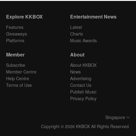
https://reurl.cc/KrAggmApple Podcasts｜
https://reurl.cc/823mgbGoogle Podcasts｜
Explore KKBOX
Entertainment News
https://reurl.cc/ZjGx6gKKBOX｜
https://reurl.cc/95r8KvSpotify｜
Features
Latest
https://reurl.cc/Q69Qvb#新竹縣地方文化館 #竹縣館所隨
Giveaways
Charts
身聽 #每週三五 #Podcast準時更新#紙寮窩造紙工坊 #簧
Platforms
Music Awards
城竹簾文化館Powered by Firstory Hosting
Member
About
Subscribe
About KKBOX
Member Centre
News
Help Centre
Advertising
Terms of Use
Contact Us
Publish Music
Privacy Policy
Singapore
Copyright © 2026 KKBOX All Rights Reserved.