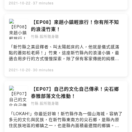
未來希望打造出怎麼樣的新竹縣？▸▸ 村落x科技x人文，竹
靈祭場，別具風格，環繞於山林裡，目前既保留了祭場使
2021-10-22
·
37 minutes
縣的元素金三角！ 📌 收聽平台連結🎧 Firstory｜
用功能，同時也扮演賽夏族文化傳承的重要任務；而同樣
https://reurl.cc/KrAggm🎧 Apple Podcasts｜
位在五峰鄉內的張學良故居，重現了當年「少帥」張學良
https://reurl.cc/823mgb🎧 Google Podcasts｜
先生幽禁清泉時期的歲月種種，也訴說著民國初年那段廣
【EP08】來趟小鎮輕旅行！你有所不知
https://reurl.cc/ZjGx6g🎧 KKBOX｜
為人知卻不得被提起的歷史。今天邀請到五峰鄉賽夏族矮
的浪漫竹東！
https://reurl.cc/95r8Kv🎧 Spotify｜
人祭場文物館的朱慧美館長，以及張學良故居的林秀菊館
https://reurl.cc/Q69Qvb.#博遊竹縣雲端漫遊 #竹縣館所
竹縣·館所隨身聽
長，兩位不僅是地方工作者，更是以在地族人的身份，來
隨身聽#您的聲音館所已上線 #和我們一起敲碗第二季 #博
和我們分享五峰鄉豐富神秘的精彩故事。本集節目，讓我
「新竹縣之美詮釋者、叫太陽起床的人，他就是儀式感滿
遊竹縣雲端漫遊#新竹縣地方文化館 #新竹縣政府文化局 #
們帶著崇敬的心靈，一起踏進山林部落之中尋覓珍寶吧！
點的蕭如松老師！」竹東，這座新竹縣內的浪漫小鎮，最
小安局長聲音好溫柔呀Powered by Firstory Hosting
【本集必聽重點！】▸▸ 全台原住民部落的第一個文物館！
適合用步行的方式慢慢探索，除了保有客家傳統的純樸與
族人有遠見就是不一樣▸▸ 賽夏族族重要祭典—矮靈祭 介紹
朝氣，更充滿了文化與藝術氣息。位在竹東的蕭如松藝術
▸▸ 你所不知道的張學良，從出生開始就註定戎馬一生？！
園區，早年原為台灣藝術家蕭如松故居與竹東鎮公所職
2021-10-20
·
30 minutes
▸▸ 除了矮靈祭，賽夏族還有著其他祭典？📌 收聽平台連結
員、國小教職員的宿舍；現今同時也是承載著竹東在地藝
🎧 Firstory｜https://reurl.cc/KrAggm🎧 Apple
術美學與文化記憶的共同空間。出生於1922年的蕭如松，
Podcasts｜https://reurl.cc/823mgb🎧 Google
是台灣美術史上第二期重要的水彩畫家，透過他獨特的筆
【EP07】自己的文化自己傳承！尖石鄉
Podcasts｜https://reurl.cc/ZjGx6g🎧 KKBOX｜
法與色彩，一幅幅家鄉風景躍然於畫作，成了世界級的名
泰雅部落文化推動！
https://reurl.cc/95r8Kv🎧 Spotify｜
畫。其一絲不苟、嚴謹的「蕭式美術教學」，使得只要上
https://reurl.cc/Q69Qvb.#新竹縣地方文化館 #博遊竹縣
竹縣·館所隨身聽
過蕭老師美術課的學生，必定對他的教學風格留下深刻的
雲端漫遊 #竹縣館所隨身聽 ＃您的聲音館所已上線#五峰鄉
印象。本集節目，邀請到蕭如松藝術園區的呂湘媚—咩子
「LOKAH!」你最近好嘛！新竹縣作為一個山海城，容納了
#賽夏族矮人祭場文物館 #張學良故居 #新竹縣政府文化局
總監，和我們分享團隊是如何透過長期經營園區與在地連
多元的文化與民族，在新竹縣東南方的尖石鄉，是縣內原
#竹縣podcast #每週三五 #準時更新Powered by
結，打造出獨樹一格的竹東風景！【本集必聽重點！】▸▸
住民族地區的鄉鎮之一，也是縣內面積最遼闊的鄉鎮。尖
Firstory Hosting
蕭老師藝術宇宙的誕生！蕭如松老師重要生平解析▸▸ 真。
石鄉的泰雅部落，長期推動部落的教育文化，結合原住民