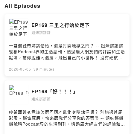
--
All Episodes
Hosting provided by SoundOn
EP169 三里之行始於足下
姐妹鏘鏘鏘
一雙爛鞋帶妳跳恰恰，還是打開地獄之門？ -- 姐妹鏘鏘鏘
號稱Podcast界的生活副刊，透過廣大網友們的評論和生活
點滴，帶你脫離同溫層，飛出自己的小世界！ 沒有硬核知
識科技、沒有時事時聞、沒有社會文化，只有最ㄎㄧㄤ的
內容，獻給最ㄎㄧㄤ的大家🤪 Megan與Amber，相差10
2026-05-05
·
39 minutes
歲的忘年之交(?)，透過主持閒聊podcast，實現兩人想當
喜劇演員的夢想，快來跟我們聊天說話：
Facebook| https://www.facebook.com/kiangsis
EP168「好！！！」
Instagram| https://www.instagram.com/kiang_sis --
姐妹鏘鏘鏘
Hosting provided by SoundOn
吵架弱雞究竟該怎麼回應才能化身嗆辣仔呢？ 別錯過片尾
彩蛋 - 鏘電感應，快來跟我們分享你的答案🎅 -- 姐妹鏘鏘
鏘號稱Podcast界的生活副刊，透過廣大網友們的評論和生
活點滴，帶你脫離同溫層，飛出自己的小世界！ 沒有硬核