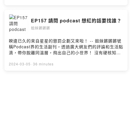
與Amber，相差10歲的忘年之交(?)，透過主持閒聊
podcast，實現兩人想當喜劇演員的夢想，快來跟我們聊天
說話： Facebook| https://www.facebook.com/kiangsis
EP157 請問 podcast 想紅的話要找誰？
Instagram| https://www.instagram.com/kiang_sis --
姐妹鏘鏘鏘
Hosting provided by SoundOn
睽違已久的來自星星的懲罰企劃又來啦！ -- 姐妹鏘鏘鏘號
稱Podcast界的生活副刊，透過廣大網友們的評論和生活點
滴，帶你脫離同溫層，飛出自己的小世界！ 沒有硬核知識
科技、沒有時事時聞、沒有社會文化，只有最ㄎㄧㄤ的內
容，獻給最ㄎㄧㄤ的大家🤪 Megan與Amber，相差10歲
2024-03-05
·
36 minutes
的忘年之交(?)，透過主持閒聊podcast，實現兩人想當喜
劇演員的夢想，快來跟我們聊天說話：
Facebook| https://www.facebook.com/kiangsis
EP156 科技就是我的超能力
Instagram| https://www.instagram.com/kiang_sis --
姐妹鏘鏘鏘
Hosting provided by SoundOn
在未來社會，超能力沒有AI和AR重要了！ -- 姐妹鏘鏘鏘號
稱Podcast界的生活副刊，透過廣大網友們的評論和生活點
滴，帶你脫離同溫層，飛出自己的小世界！ 沒有硬核知識
科技、沒有時事時聞、沒有社會文化，只有最ㄎㄧㄤ的內
容，獻給最ㄎㄧㄤ的大家🤪 Megan與Amber，相差10歲
2024-02-20
·
37 minutes