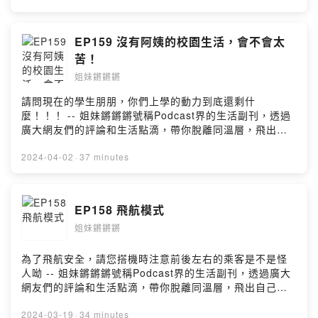
10歲的忘年之交(?)，透過主持閒聊podcast，實現兩人想
當喜劇演員的夢想，快來跟我們聊天說話：
Facebook| https://www.facebook.com/kiangsis
EP159 沒有阿姨的校園生活，會不會太
Instagram| https://www.instagram.com/kiang_sis --
苦！
Hosting provided by SoundOn
姐妹鏘鏘鏘
請問現在的學生朋朋，你們上學的動力到底還剩什
麼！！！ -- 姐妹鏘鏘鏘號稱Podcast界的生活副刊，透過
廣大網友們的評論和生活點滴，帶你脫離同溫層，飛出自
己的小世界！ 沒有硬核知識科技、沒有時事時聞、沒有社
會文化，只有最ㄎㄧㄤ的內容，獻給最ㄎㄧㄤ的大家🤪
2024-04-02
·
37 minutes
Megan與Amber，相差10歲的忘年之交(?)，透過主持閒
聊podcast，實現兩人想當喜劇演員的夢想，快來跟我們聊
天說話：
EP158 飛航模式
Facebook| https://www.facebook.com/kiangsis
姐妹鏘鏘鏘
Instagram| https://www.instagram.com/kiang_sis --
Hosting provided by SoundOn
為了飛航安全，請您搭機時注意前後左右的乘客是不是怪
人呦 -- 姐妹鏘鏘鏘號稱Podcast界的生活副刊，透過廣大
網友們的評論和生活點滴，帶你脫離同溫層，飛出自己的
小世界！ 沒有硬核知識科技、沒有時事時聞、沒有社會文
化，只有最ㄎㄧㄤ的內容，獻給最ㄎㄧㄤ的大家🤪 Megan
2024-03-19
·
34 minutes