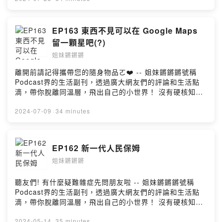
過主持閒聊podcast，實現兩人想當喜劇演員的夢想，快來
跟我們聊天說話：
Facebook| https://www.facebook.com/kiangsis
EP163 東西不見可以在 Google Maps
Instagram| https://www.instagram.com/kiang_sis --
留一顆星吧(?)
Hosting provided by SoundOn
姐妹鏘鏘鏘
離開前請記得攜帶您的隨身物品ㄛ❤️ -- 姐妹鏘鏘鏘號稱
Podcast界的生活副刊，透過廣大網友們的評論和生活點
滴，帶你脫離同溫層，飛出自己的小世界！ 沒有硬核知識
科技、沒有時事時聞、沒有社會文化，只有最ㄎㄧㄤ的內
容，獻給最ㄎㄧㄤ的大家🤪 Megan與Amber，相差10歲
2024-07-09
·
34 minutes
的忘年之交(?)，透過主持閒聊podcast，實現兩人想當喜
劇演員的夢想，快來跟我們聊天說話：
Facebook| https://www.facebook.com/kiangsis
EP162 新一代人民保姆
Instagram| https://www.instagram.com/kiang_sis --
姐妹鏘鏘鏘
Hosting provided by SoundOn
聽友們! 有什麼疑難雜症先問朋友啦 -- 姐妹鏘鏘鏘號稱
Podcast界的生活副刊，透過廣大網友們的評論和生活點
滴，帶你脫離同溫層，飛出自己的小世界！ 沒有硬核知識
科技、沒有時事時聞、沒有社會文化，只有最ㄎㄧㄤ的內
容，獻給最ㄎㄧㄤ的大家🤪 Megan與Amber，相差10歲
2024-05-14
·
35 minutes