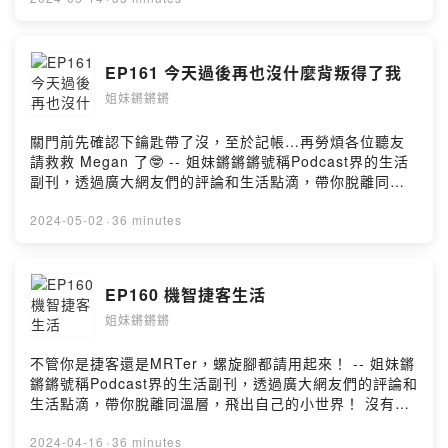
的忘年之交(?)，透過主持閒聊podcast，實現兩人想當喜
劇演員的夢想，快來跟我們聊天說話：
Facebook| https://www.facebook.com/kiangsis
EP161 今天過後再也沒什麼背叛得了我
Instagram| https://www.instagram.com/kiang_sis --
姐妹鏘鏘鏘
Hosting provided by SoundOn
關門前先確認下鑰匙帶了沒，至於記帳…再勞煩各位聽友
請救救 Megan 了🤓 -- 姐妹鏘鏘鏘號稱Podcast界的生活
副刊，透過廣大網友們的評論和生活點滴，帶你脫離同溫
層，飛出自己的小世界！ 沒有硬核知識科技、沒有時事時
聞、沒有社會文化，只有最ㄎㄧㄤ的內容，獻給最ㄎㄧㄤ
2024-05-02
·
36 minutes
的大家🤪 Megan與Amber，相差10歲的忘年之交(?)，透
過主持閒聊podcast，實現兩人想當喜劇演員的夢想，快來
跟我們聊天說話：
EP160 機智捷客生活
Facebook| https://www.facebook.com/kiangsis
姐妹鏘鏘鏘
Instagram| https://www.instagram.com/kiang_sis --
Hosting provided by SoundOn
不管你是捷客還是MRTer，螺旋腳都請用起來！ -- 姐妹鏘
鏘鏘號稱Podcast界的生活副刊，透過廣大網友們的評論和
生活點滴，帶你脫離同溫層，飛出自己的小世界！ 沒有硬
核知識科技、沒有時事時聞、沒有社會文化，只有最ㄎㄧ
ㄤ的內容，獻給最ㄎㄧㄤ的大家🤪 Megan與Amber，相差
2024-04-16
·
36 minutes