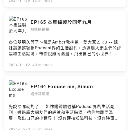
ㄤ的大家🤪 Megan與Amber，相差10歲的忘年之交(?)，
2024-11-26
·
33 minutes
透過主持閒聊podcast，實現兩人想當喜劇演員的夢想，快
來跟我們聊天說話：
Facebook| https://www.facebook.com/kiangsis
EP165 本集錄製於同年九月
Instagram| https://www.instagram.com/kiang_sis --
姐妹鏘鏘鏘
Hosting provided by SoundOn
各位朋朋久等了～我是Amber我抱歉，愛大家ㄛ <3 -- 姐
妹鏘鏘鏘號稱Podcast界的生活副刊，透過廣大網友們的評
論和生活點滴，帶你脫離同溫層，飛出自己的小世界！ 沒
有硬核知識科技、沒有時事時聞、沒有社會文化，只有最
ㄎㄧㄤ的內容，獻給最ㄎㄧㄤ的大家🤪 Megan與Amber，
2024-11-12
·
40 minutes
相差10歲的忘年之交(?)，透過主持閒聊podcast，實現兩
人想當喜劇演員的夢想，快來跟我們聊天說話：
Facebook| https://www.facebook.com/kiangsis
EP164 Excuse me, Simon
Instagram| https://www.instagram.com/kiang_sis --
姐妹鏘鏘鏘
Hosting provided by SoundOn
先說哈囉就對了 -- 姐妹鏘鏘鏘號稱Podcast界的生活副
刊，透過廣大網友們的評論和生活點滴，帶你脫離同溫
層，飛出自己的小世界！ 沒有硬核知識科技、沒有時事時
聞、沒有社會文化，只有最ㄎㄧㄤ的內容，獻給最ㄎㄧㄤ
的大家🤪 Megan與Amber，相差10歲的忘年之交(?)，透
2024-07-23
·
34 minutes