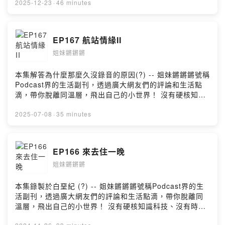
知識科技、沒有時事時聞、沒有社會文化，只有最ㄎㄧㄤ
2025-12-23
·
46 minutes
的內容，獻給最ㄎㄧㄤ的大家🤪 Megan與Amber，相差
10歲的忘年之交(?)，透過主持閒聊podcast，實現兩人想
當喜劇演員的夢想，快來跟我們聊天說話：
EP167 航站情緣II
Facebook| https://www.facebook.com/kiangsis
姐妹鏘鏘鏘
Instagram| https://www.instagram.com/kiang_sis --
Hosting provided by SoundOn
本集解答為什麼那麼久沒錄音的原因(?) -- 姐妹鏘鏘鏘號稱
Podcast界的生活副刊，透過廣大網友們的評論和生活點
滴，帶你脫離同溫層，飛出自己的小世界！ 沒有硬核知識
科技、沒有時事時聞、沒有社會文化，只有最ㄎㄧㄤ的內
容，獻給最ㄎㄧㄤ的大家🤪 Megan與Amber，相差10歲
2025-07-08
·
35 minutes
的忘年之交(?)，透過主持閒聊podcast，實現兩人想當喜
劇演員的夢想，快來跟我們聊天說話：
Facebook| https://www.facebook.com/kiangsis
EP166 來去住一晚
Instagram| https://www.instagram.com/kiang_sis --
姐妹鏘鏘鏘
Hosting provided by SoundOn
本集錄製於白堊紀 (?) -- 姐妹鏘鏘鏘號稱Podcast界的生
活副刊，透過廣大網友們的評論和生活點滴，帶你脫離同
溫層，飛出自己的小世界！ 沒有硬核知識科技、沒有時事
時聞、沒有社會文化，只有最ㄎㄧㄤ的內容，獻給最ㄎㄧ