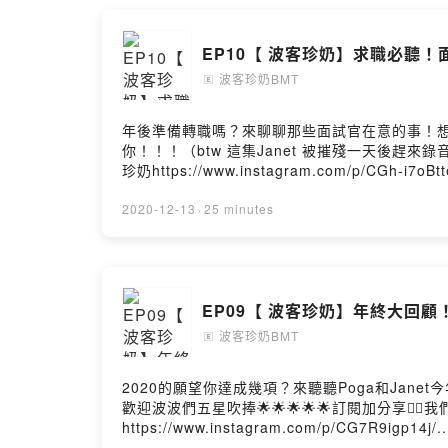
EP10【 波客珍奶】求職必聽！
波客珍奶BMT
🄴
年後準備轉職嗎？來聊聊那些面試官在意的事！想知
你！！！（btw 這集Janet 被摧殘一天後趕來錄
珍奶https://www.instagram.com/p/CGh-i7oB
↓https://open.firstory.me/story/cki61
↓https://pay.firstory.me/user/ckgdt29x3rjky
2020-12-13
·
25 minutes
EP09【 波客珍奶】年終大回顧！
波客珍奶BMT
🄴
2020的願望你達成幾項？來聽聽Poga和Jan
歡迎波波們五星吹捧🌟🌟🌟🌟🌟訂閱加分享👍🏻我們的IG
https://www.instagram.com/p/CG7R9igp14
請↓https://pay.firstory.me/user/ckgdt29x3rj