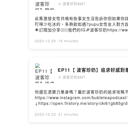
波客珍奶BMT
🄴
此集激發女性共鳴有些事女生沒告訴你但如果你詳
叮嚀少吃冰的，多熱飲如遇7pupu女性友人對方說：
🌟訂閱加分享👍🏻📍我們的IG🔎波客珍奶https://www.
給回饋↓https://open.firstory.me/story/c
↓https://pay.firstory.me/user/ckgdt29x3rjky
2020-12-26
·
16 minutes
EP11【 波客珍奶】追求好感對
波客珍奶BMT
🄴
你還在憑實力單身嗎？屬於波客珍奶的追求攻略不藏私大
https://www.instagram.com/bubleteapod
↓https://open.firstory.me/story/cki61
↓https://pay.firstory.me/user/ckgdt29x3rjky
2020-12-23
·
21 minutes