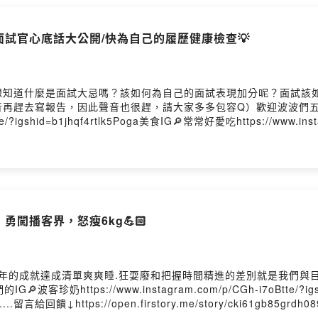
面試官心底話大公開/快為自己的履歷健康檢查💡
道什麼是面試大忌嗎？該如何為自己的面試表現加分呢？面試該如何降低
音再趕去寫報告，因此聲音也很趕，請大家多多包容Q）歡迎波波們五星吹捧🌟
tte/?igshid=b1jhqf4rtlk5Poga美食IG🔎常常好愛吃https://www.in
gb85grdh0898i5k0gi9n?m=comment乾爹(媽)小額贊助這邊請
0875ahfuz83nPowered by Firstory Hosting
勇闖播客界，怒瘦6kg💪🏻
et今年的成就達成清單爽爽睡.狂耍廢和把握時間精進的差別就是我們與
波客珍奶https://www.instagram.com/p/CGh-i7oBtte/?ig
j/......留言給回饋↓https://open.firstory.me/story/cki61gb8
ky0875ahfuz83nPowered by Firstory Hosting