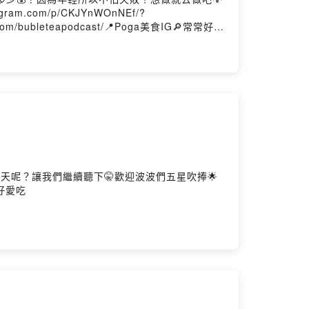
tagram.com/p/CKJYnWOnNEf/?
om/bubleteapodcast/📍Poga美食IG🔎常常好
天呢？讓我們繼續聽下🤫歡迎波波們五星吹捧🌟
常常好愛吃