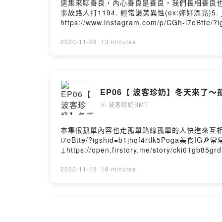
這集來聊善良，內心善良是善良，我們長相善良也是一
事故路人打1194. 經常讚美異性(ex:妳好漂亮)5. 
https://www.instagram.com/p/CGh-i7oBtte
↓https://open.firstory.me/story/cki61
↓https://pay.firstory.me/user/ckgdt29x3rjky
2020-11-26
·
13 minutes
EP06【 波客珍奶】冬天來了
波客珍奶BMT
🄴
本集很孤單內容也走孤單路線孤單的人快進來互相取暖吧🔥歡迎
i7oBtte/?igshid=b1jhqf4rtlk5Poga美食IG🔎
↓https://open.firstory.me/story/cki61
↓https://pay.firstory.me/user/ckgdt29x3rjky
2020-11-15
·
16 minutes
EP05【 波客珍奶】約會教戰