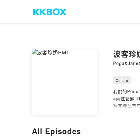
波客珍
Poga&Jane
Culture
我們的Podc
#兩性話題 
聽完總會有
早、午、晚
隨時都能來
快來加入我們
All Episodes