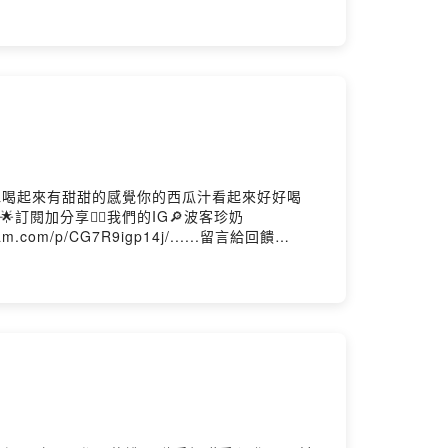
的水喝起來有甜甜的感覺你的西瓜汁看起來好好喝
閱加分享👍🏻我們的IG🔎波客珍奶
gram.com/p/CG7R9igp14j/......留言給回饋