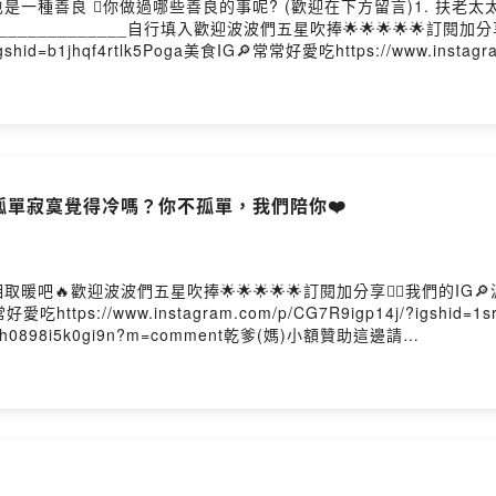
種善良 你做過哪些善良的事呢? (歡迎在下方留言)1. 扶老太太
_____________自行填入歡迎波波們五星吹捧🌟🌟🌟🌟🌟訂閱加分
/?igshid=b1jhqf4rtlk5Poga美食IG🔎常常好愛吃https://www.insta
gb85grdh0898i5k0gi9n?m=comment乾爹(媽)小額贊助這邊請
0875ahfuz83nPowered by Firstory Hosting
～孤單寂寞覺得冷嗎？你不孤單，我們陪你❤️
波波們五星吹捧🌟🌟🌟🌟🌟訂閱加分享👍🏻我們的IG🔎波客珍奶http
常常好愛吃https://www.instagram.com/p/CG7R9igp14j/?igshid
gb85grdh0898i5k0gi9n?m=comment乾爹(媽)小額贊助這邊請
0875ahfuz83nPowered by Firstory Hosting
守則！妝容穿搭大忌/爆笑話題庫