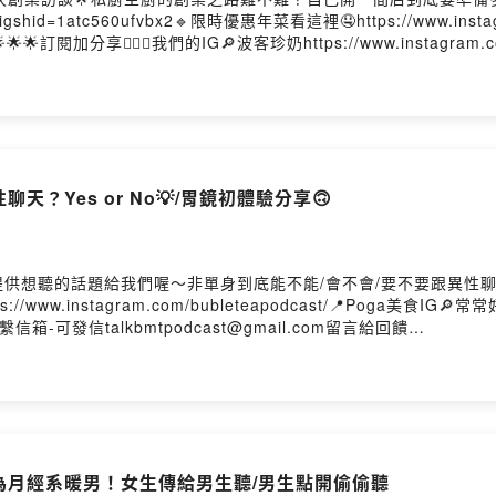
slut?igshid=1atc560ufvbx2🔹限時優惠年菜看這裡🤤https://www.ins
🌟訂閱加分享👍🏻📍我們的IG🔎波客珍奶https://www.instagram.c
0602/📍聯繫信箱-可發信talkbmtpodcast@gmail.com留言給回饋
gb85grdh0898i5k0gi9n?m=comment乾爹(媽)小額贊助這邊請
0875ahfuz83nPowered by Firstory Hosting
天？Yes or No💡/胃鏡初體驗分享🙃
供想聽的話題給我們喔～非單身到底能不能/會不會/要不要跟異性聊
://www.instagram.com/bubleteapodcast/📍Poga美食IG🔎
2/📍聯繫信箱-可發信talkbmtpodcast@gmail.com留言給回饋
gb85grdh0898i5k0gi9n?m=comment乾爹(媽)小額贊助這邊請
0875ahfuz83nPowered by Firstory Hosting
成為月經系暖男！女生傳給男生聽/男生點開偷偷聽