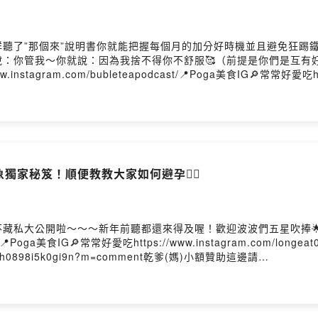
聽了”那個來”說明書你就能把握每個月的加分好時機並且避免狂踢鐵
你管我～你就說：因為我捨不得你不舒服🥰（前提是你們是互有好感的，不然
instagram.com/bubleteapodcast/📍Poga美食IG🔎常常好愛吃http
ki61gb85grdh0898i5k0gi9n?m=comment乾爹(媽)小額贊助這邊請
0875ahfuz83nPowered by Firstory Hosting
象獨家秘笈！順便教教大家如何避孕👌🏻
公開啦～～～新年前聽都還來得及喔！歡迎波波們五星吹捧🌟🌟🌟🌟
cast/📍Poga美食IG🔎常常好愛吃https://www.instagram.com/long
gb85grdh0898i5k0gi9n?m=comment乾爹(媽)小額贊助這邊請
0875ahfuz83nPowered by Firstory Hosting