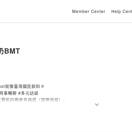
Member Center
Help Cen
奶BMT
t
ast就像臺灣國民飲料🥤
#時事暢聊 #多元訪談
充電般的療癒幸福感（語帶保留）
餐加宵夜
上一杯波客珍奶
吧～🎉