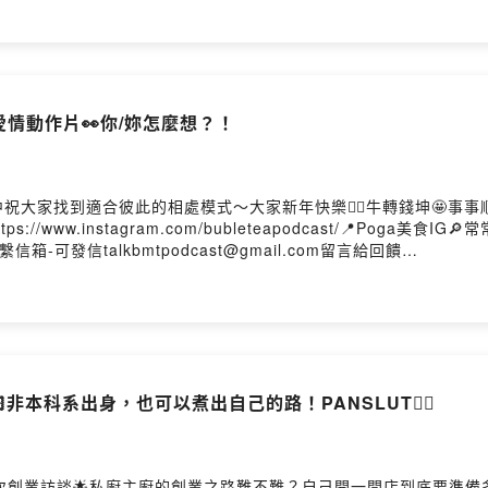
愛情動作片👀你/妳怎麼想？！
大家找到適合彼此的相處模式～大家新年快樂👍🏻牛轉錢坤🤩事事順
ps://www.instagram.com/bubleteapodcast/📍Poga美食IG
2/📍聯繫信箱-可發信talkbmtpodcast@gmail.com留言給回饋
gb85grdh0898i5k0gi9n?m=comment乾爹(媽)小額贊助這邊請
0875ahfuz83nPowered by Firstory Hosting
🏻非本科系出身，也可以煮出自己的路！PANSLUT👍🏻
次創業訪談🌟私廚主廚的創業之路難不難？自己開一間店到底要準備多