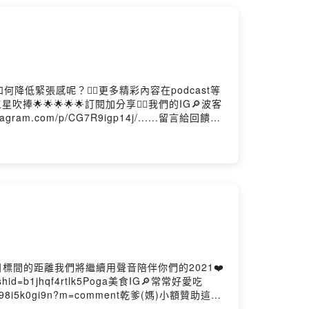
緊張感呢？👌🏻更多精彩內容在podcast等
🌟🌟🌟🌟訂閱加分享👍🏻我們的IG🔎波客
stagram.com/p/CG7R9igp14j/......留言給回饋
目標間的距離我們將繼續用聲音陪伴你們的2021❤️
shid=b1jhqf4rtlk5Poga美食IG🔎常常好愛吃
5grdh0898i5k0gi9n?m=comment乾爹(媽)小額贊助這邊