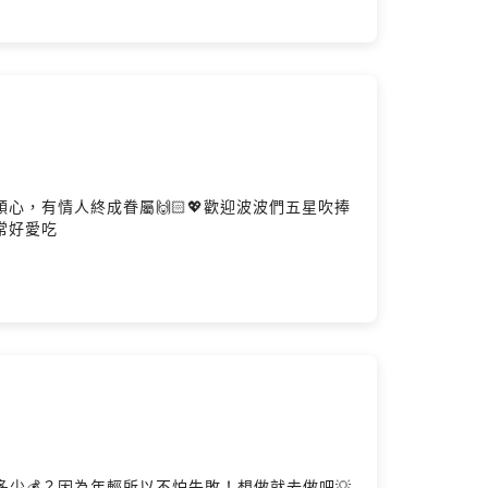
心，有情人終成眷屬🙌🏻💖歡迎波波們五星吹捧
常常好愛吃
少💰？因為年輕所以不怕失敗！想做就去做吧💡