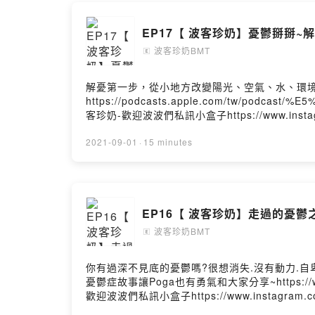
🔎IG搜尋:
https://www
EP17【 波客珍奶】憂鬱掰掰~
波客珍奶BMT
Powered by 
🄴
解憂第一步，從小地方改變陽光、空氣、水、環境+
https://podcasts.apple.com/tw/podc
客珍奶-歡迎波波們私訊小盒子https://www.instagram
可發信talkbmtpodcast@gmail.com乾爹(媽)小額贊助這邊
2021-09-01
·
15 minutes
EP16【 波客珍奶】走過的憂鬱之
波客珍奶BMT
🄴
你有過深不見底的憂鬱嗎?很想消失.沒有動力.自
憂鬱症故事讓Poga也有勇氣和大家分享~https://www
歡迎波波們私訊小盒子https://www.instagram.com
talkbmtpodcast@gmail.com乾爹(媽)小額贊助這邊請↓ht