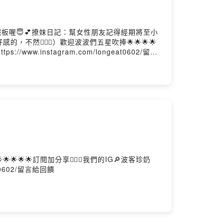
板喔😇💕撩妹日記：幫女性朋友記得經期將至小
👮🏻‍♂️）歡迎波波們五星吹捧🌟🌟🌟🌟
s://www.instagram.com/longeat0602/留言
🌟訂閱加分享👍🏻📍我們的IG🔎波客珍奶
eat0602/留言給回饋