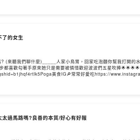
不了的女生
 (來聽我們聊什麼)_____人家小鳥胃，回家吃泡麵你幫我打開
喜歡勾著手原來她只是需要被憐惜歡迎波波們五星吹捧🌟🌟🌟🌟🌟訂
/?igshid=b1jhqf4rtlk5Poga美食IG🔎常常好愛吃https://www.insta
gb85grdh0898i5k0gi9n?m=comment乾爹(媽)小額贊助這邊請
0875ahfuz83nPowered by Firstory Hosting
老太太過馬路嗎?良善的本質/好心有好報