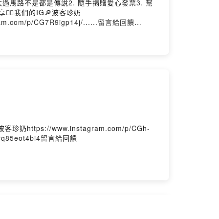
過馬路不是都是傳說2. 隨手捐贈愛心發票3. 幫
享👍🏻我們的IG🔎波客珍奶
gram.com/p/CG7R9igp14j/......留言給回饋
s://www.instagram.com/p/CGh-
=1srq85eot4bi4留言給回饋