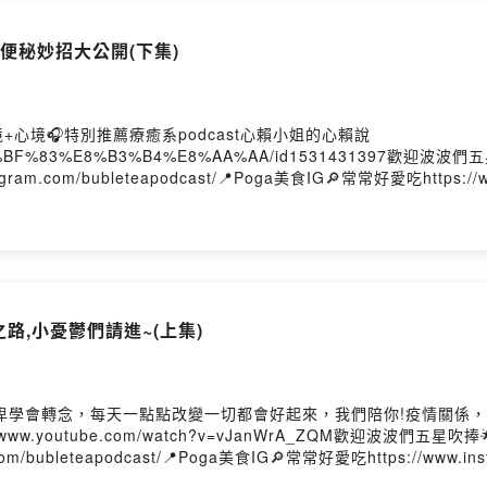
 波客珍奶BMT
.instagram.com/p/CGh-i7oBtte/?igshid=w3gx234jxolh
解便秘妙招大公開(下集)
Firstory Hosting
心境🎧特別推薦療癒系podcast心賴小姐的心賴說
ast/%E5%BF%83%E8%B3%B4%E8%AA%AA/id1531431397歡迎波波
.com/bubleteapodcast/📍Poga美食IG🔎常常好愛吃https://ww
請↓https://pay.firstory.me/user/ckgdt29x3rjky0875ahfuz
路,小憂鬱們請進~(上集)
卑學會轉念，每天一點點改變一切都會好起來，我們陪你!疫情關係，這
.youtube.com/watch?v=vJanWrA_ZQM歡迎波波們五星吹捧🌟
/bubleteapodcast/📍Poga美食IG🔎常常好愛吃https://www.in
tps://pay.firstory.me/user/ckgdt29x3rjky0875ahfuz83nPo