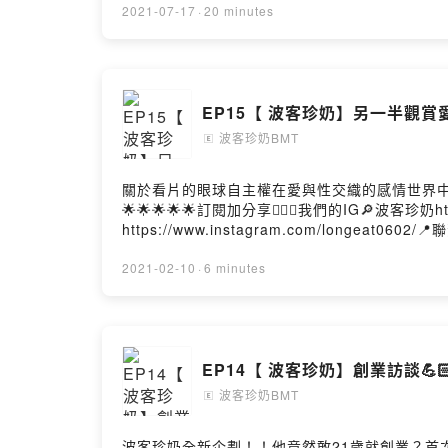
2021-07-17
·
20 minutes
EP15【 波客珍奶】另一半觀賞
波客珍奶BMT
🄴
關於看片的眼球自主權在愛與性交織的感情世界中祝
🌟🌟🌟🌟🌟訂閱加分享👍🏻📍我們的IG🔎波客珍奶htt
https://www.instagram.com/longeat060
↓https://open.firstory.me/story/cki61
↓https://pay.firstory.me/user/ckgdt29x3rjky
2021-02-10
·
6 minutes
EP14【 波客珍奶】創業訪談💪
波客珍奶BMT
🄴
波客珍奶全新企劃！！他竟然敢21歲就創業？首