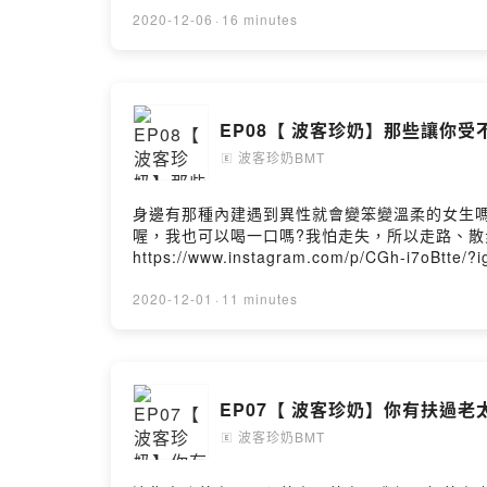
2020-12-06
·
16 minutes
EP08【 波客珍奶】那些讓你受
波客珍奶BMT
🄴
身邊有那種內建遇到異性就會變笨變溫柔的女生嗎?
喔，我也可以喝一口嗎?我怕走失，所以走路、散步都
https://www.instagram.com/p/CGh-i7oBtte
↓https://open.firstory.me/story/cki61
↓https://pay.firstory.me/user/ckgdt29x3rjky
2020-12-01
·
11 minutes
EP07【 波客珍奶】你有扶過
波客珍奶BMT
🄴