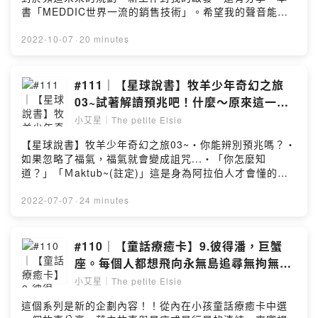
書「MEDDIC世界一流的銷售技術」。希望我的聲音能找
回你想念的熟悉感❤️Xo,By Elsie 🐰📪合作/邀約/來信/聯
絡：thepetiteelsie@gmail.com小艾星傳送門：
2022-10-07
·
20 minutes
https://linkby.tw/thepetiteelsiePowered by Firstory
Hosting
#111｜【星球說書】牧羊少年奇幻之旅
03~試著解讀預兆吧！什麼～原來這一切
都是註定好的嗎？
小艾星｜The petite Elsie
【星球說書】牧羊少年奇幻之旅03~・你能辨別預兆嗎？・
如果忽略了福氣，福氣就會變成詛咒...・「你怎麼知
道？」「Ｍaktub~(註定)」這是身為阿拉伯人才會懂的～
Xo,By Elsie 🐰📪合作/邀約/來信/聯絡：
thepetiteelsie@gmail.com小艾星傳送門：
2022-07-07
·
24 minutes
https://linkby.tw/thepetiteelsiePowered by Firstory
Hosting
#110｜【童話療癒卡】9.彼得潘，巨蟹
座。每個人都想飛向永無島追尋無拘無束
的自由，卻也都必須長大。
小艾星｜The petite Elsie
這個系列是新的企劃內容！！從內在小孩童話療癒卡中選