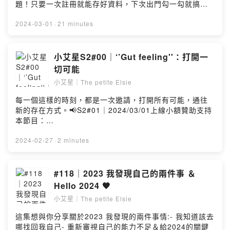
https://open.firstory.me/user/ckdekn47sd08r080410l9
題！只要一次註冊就能存好資料，下次出門勾一勾就搞定!
kb9m/commentsXo,By Elsie 🐰📪合作/邀約/來信/聯絡：
快速又方便!馬上了解更多：https://fstry.pse.is/8upvgw
thepetiteelsie@gmail.com小艾星傳送門：
本保險商品一切權利義務悉依保單條款辦理，富邦產險保
2024-03-01
·
21 minutes
https://linkby.tw/thepetiteelsiePowered by Firstory
留承保與否之權利。——以上廣告由 Firstory 與【月城南
Hosting
廣告】共同執行——原本我們可能以為自己只能往前走，
可是如果有人左轉，這就讓我們發現自己也可以右轉。我
小艾星S2#00｜‘’Gut feeling''：打開一
們右轉也可能啟發他人探索一個全新的方向。📢S2#02｜
切可能
2024/03/11上線小額贊助支持本節目：
小艾星｜The petite Elsie
https://open.firstory.me/user/ckdekn47sd08r080410l9
kb9m留言告訴我你對這一集的想法：
每一個這樣的時刻，都是一次邀請，打開所有可能，通往
https://open.firstory.me/user/ckdekn47sd08r080410l9
新的存在方式。📢S2#01｜2024/03/01上線小額贊助支持
kb9m/commentsXo,By Elsie 🐰📪合作/邀約/來信/聯絡：
本節目：
thepetiteelsie@gmail.com小艾星傳送門：
https://open.firstory.me/user/ckdekn47sd08r080410l9
https://linkby.tw/thepetiteelsiePowered by Firstory
kb9m留言告訴我你對這一集的想法：
2024-02-27
·
2 minutes
Hosting
https://open.firstory.me/user/ckdekn47sd08r080410l9
kb9m/commentsXo,By Elsie 🐰📪合作/邀約/來信/聯絡：
thepetiteelsie@gmail.com小艾星傳送門：
#118｜2023 我發現自己的兩件事 ＆
https://linkby.tw/thepetiteelsiePowered by Firstory
Hello 2024 🖤
Hosting
小艾星｜The petite Elsie
這集想與你分享關於2023 我發現的兩件事情:- 我知道該去
哪找回我自己- 重新審視自己的能力不足＆給2024的關鍵