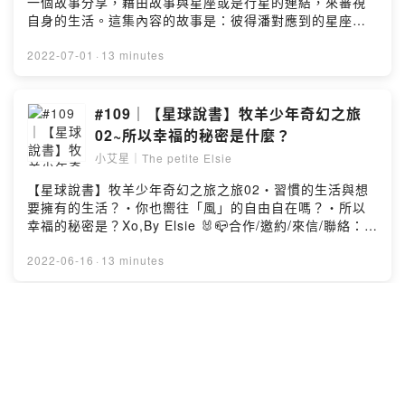
一個故事分享，藉由故事與星座或是行星的連結，來審視
自身的生活。這集內容的故事是：彼得潘對應到的星座
是：巨蟹座Xo,By Elsie 🐰📪合作/邀約/來信/聯絡：
thepetiteelsie@gmail.com小艾星傳送門：
2022-07-01
·
13 minutes
https://linkby.tw/thepetiteelsiePowered by Firstory
Hosting
#109｜【星球說書】牧羊少年奇幻之旅
02~所以幸福的秘密是什麼？
小艾星｜The petite Elsie
【星球說書】牧羊少年奇幻之旅之旅02・習慣的生活與想
要擁有的生活？・你也嚮往「風」的自由自在嗎？・所以
幸福的秘密是？Xo,By Elsie 🐰📪合作/邀約/來信/聯絡：
thepetiteelsie@gmail.com小艾星傳送門：
https://linkby.tw/thepetiteelsiePowered by Firstory
2022-06-16
·
13 minutes
Hosting
【Wish List in 2022】六月的。心願清
單
小艾星｜The petite Elsie
🐰 心。願 — 追隨自己心中的期望。六月的心願清單💛1)