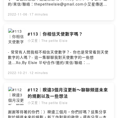
約/來信/聯絡：thepetiteelsie@gmail.com小艾星傳送
門：https://linkby.tw/thepetiteelsiePowered by
Firstory Hosting
2022-11-06
·
17 minutes
#113｜你相信天使數字嗎？
小艾星｜The petite Elsie
- 常常有人問我相不相信天使數字？- 你也是常常看到天使
數字的人嗎？- 這一集聊聊我對天使數字的一些想
法...Xo,By Elsie 🐰📪合作/邀約/來信/聯絡：
thepetiteelsie@gmail.com小艾星傳送門：
https://linkby.tw/thepetiteelsiePowered by Firstory
2022-10-21
·
12 minutes
Hosting
#112｜睽違3個月沒更新～聊聊頻道未來
的規劃以及一些想法
小艾星｜The petite Elsie
謝謝等待著的你們：）睽違三個月，你們好嗎？這集分享
對於頻道未來的規劃，新工作對我的啟發。還有分享一本