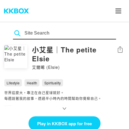
小艾星｜The petite
Share
Elsie
艾爾晞 (Elsie)
Lifestyle
Health
Spirituality
世界這麼大，專注在自己星球就好。
每週說著我的故事，透過半小時內的時間幫助你覺察自己。
＿
📮寫信給我｜合作邀約｜聯絡
thepetiteelsie@gmail.com
了解更多👩🏻‍💻
https://thepetiteelsie.com
Play in KKBOX app for free