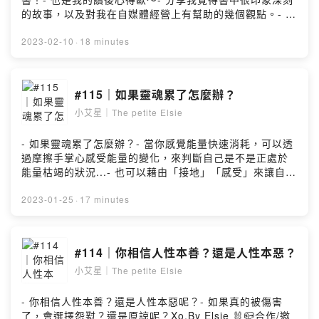
的故事，以及對我在自媒體經營上有幫助的幾個觀點。- 有
興趣的話一起來聽聽看吧！Xo,By Elsie 🐰📪合作/邀約/來
信/聯絡：thepetiteelsie@gmail.com小艾星傳送門：
2023-02-10
·
18 minutes
https://linkby.tw/thepetiteelsiePowered by Firstory
Hosting
#115｜如果靈魂累了怎麼辦？
小艾星｜The petite Elsie
- 如果靈魂累了怎麼辦？- 當你感覺能量快速消耗，可以透
過摩擦手掌心感受能量的變化，來判斷自己是不是正處於
能量枯竭的狀況...- 也可以藉由「接地」「感受」來讓自己
的靈魂休息充電～回復活力。Xo,By Elsie 🐰📪合作/邀約/
來信/聯絡：thepetiteelsie@gmail.com小艾星傳送門：
2023-01-25
·
17 minutes
https://linkby.tw/thepetiteelsiePowered by Firstory
Hosting
#114｜你相信人性本善？還是人性本惡？
小艾星｜The petite Elsie
- 你相信人性本善？還是人性本惡呢？- 如果真的被傷害
了，會選擇怨懟？還是原諒呢？Xo,By Elsie 🐰📪合作/邀