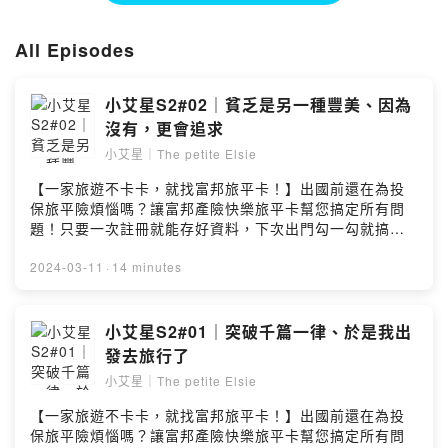
Powered by Firstory Hosting
All Episodes
小艾星S2#02｜貧乏是另一種豐美、因為
沒有，更會追求
小艾星｜The petite Elsie
【一家旅遊不卡卡，就找富邦旅平卡！】出國前還在為投
保旅平險煩惱嗎？讓富邦產險快樂旅平卡幫您搞定所有問
題！只要一次註冊就能存好資料，下次出門勾一勾就搞定!
快速又方便!馬上了解更多：https://fstry.pse.is/8upunq
本保險商品一切權利義務悉依保單條款辦理，富邦產險保
2024-03-11
·
14 minutes
留承保與否之權利。——以上廣告由 Firstory 與【月城南
廣告】共同執行——最簡單的環境，食物依然能有最美的
表現，只是那種美，和我們過去習慣的形式及標準不一
小艾星S2#01｜突破千篇一律、於是我出
樣。就像厲害的大師，就算手中只有黑、白兩色，依然能
發去旅行了
畫出滿紙壯麗的水墨山水。<工作美學>---江振誠📢S2#03
小艾星｜The petite Elsie
｜2024/04/01上線小額贊助支持本節目：
https://open.firstory.me/user/ckdekn47sd08r080410l9
【一家旅遊不卡卡，就找富邦旅平卡！】出國前還在為投
kb9m留言告訴我你對這一集的想法：
保旅平險煩惱嗎？讓富邦產險快樂旅平卡幫您搞定所有問