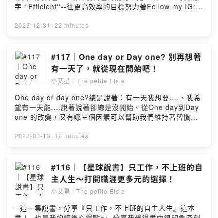
字 ‘’Efficient''--往更高效率的目標努力著Follow my IG:
the.petite.elsie小額贊助支持本節目：
https://open.firstory.me/user/ckdekn47sd08r080410l9
2023-12-31
·
22 minutes
kb9mXo,By Elsie 🐰📪合作/邀約/來信/聯絡：
thepetiteelsie@gmail.com小艾星傳送門：
https://linkby.tw/thepetiteelsiePowered by Firstory
#117｜One day or Day one? 別再想著
Hosting
有一天了，就從現在開始吧！
小艾星｜The petite Elsie
One day or day one?總是說著：有一天我想要....、我希
望有一天能....說著說著卻總是沒開始。從One day到Day
one 的改變，又有哪三個因素可以幫助我們維持著習慣
呢？一起到節目裡收聽吧！🎧小額贊助支持本節目：
https://open.firstory.me/user/ckdekn47sd08r080410l9
2023-03-13
·
12 minutes
kb9m留言告訴我你對這一集的想法：
https://open.firstory.me/user/ckdekn47sd08r080410l9
kb9m/commentsXo,By Elsie 🐰📪合作/邀約/來信/聯絡：
#116｜【星球說書】只工作，不上班的自
thepetiteelsie@gmail.com小艾星傳送門：
主人生～打開職涯更多元的選擇！
https://linkby.tw/thepetiteelsiePowered by Firstory
小艾星｜The petite Elsie
Hosting
- 這一集說書，分享『只工作，不上班的自主人生』這本
書！- 也是我的讀後心得歐～- 分享我覺得書中很印象深刻