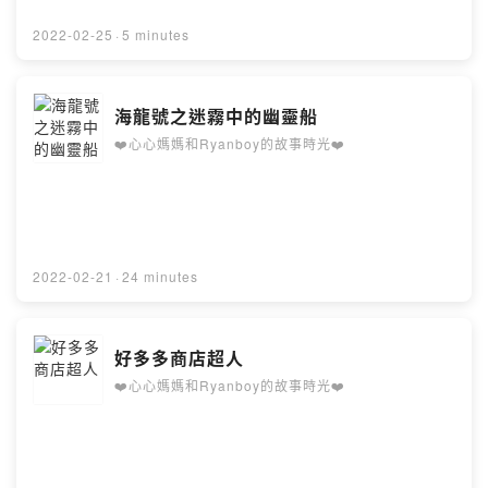
2022-02-25
·
5 minutes
海龍號之迷霧中的幽靈船
❤️心心媽媽和Ryanboy的故事時光❤️
2022-02-21
·
24 minutes
好多多商店超人
❤️心心媽媽和Ryanboy的故事時光❤️