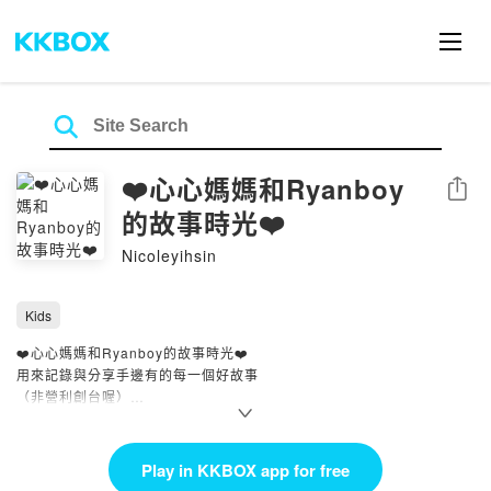
❤️心心媽媽和Ryanboy
Share
的故事時光❤️
Nicoleyihsin
Kids
❤️心心媽媽和Ryanboy的故事時光❤️
用來記錄與分享手邊有的每一個好故事
（非營利創台喔）
Powered by Firstory Hosting
Play in KKBOX app for free