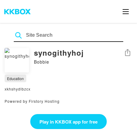
synogithyhoj
Share
Bobbie
Education
xkhshydlbzcx
Powered by Firstory Hosting
Play in KKBOX app for free