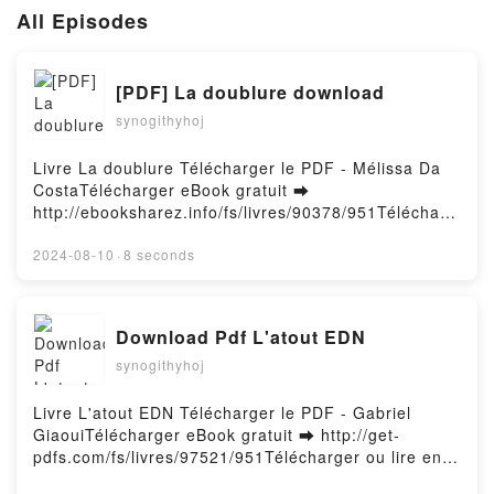
All Episodes
[PDF] La doublure download
synogithyhoj
Livre La doublure Télécharger le PDF - Mélissa Da
CostaTélécharger eBook gratuit ➡
http://ebooksharez.info/fs/livres/90378/951Télécharg
er ou lire en ligne La doublure Livre gratuit (PDF
ePub Mobi) pan Mélissa Da Costa.La doublure
2024-08-10
·
8 seconds
Mélissa Da Costa PDF, La doublure Mélissa Da
Costa Epub, La doublure Mélissa Da Costa Lire en
ligne , La doublure Mélissa Da Costa Audiobook, La
Download Pdf L'atout EDN
doublure Mélissa Da Costa VK, La doublure Mélissa
synogithyhoj
Da Costa Kindle, La doublure Mélissa Da Costa Epub
VK, La doublure Mélissa Da Costa Téléchargement
gratuitPowered by Firstory Hosting
Livre L'atout EDN Télécharger le PDF - Gabriel
GiaouiTélécharger eBook gratuit ➡ http://get-
pdfs.com/fs/livres/97521/951Télécharger ou lire en
ligne L'atout EDN Livre gratuit (PDF ePub Mobi) pan