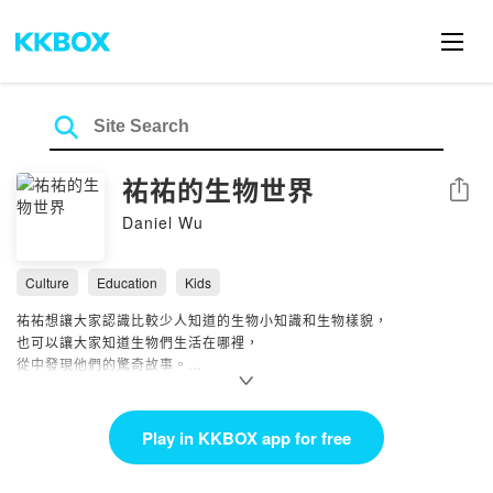
祐祐的生物世界
Share
Daniel Wu
Culture
Education
Kids
祐祐想讓大家認識比較少人知道的生物小知識和生物樣貌，
也可以讓大家知道生物們生活在哪裡，
從中發現他們的驚奇故事。
Email:
EcoWorldWithDaniel@gmail.com
FB:
http://www.facebook.com/EcoWorldWithDaniel
Play in KKBOX app for free
IG:
http://www.instagram.com/eco_world_with_daniel/