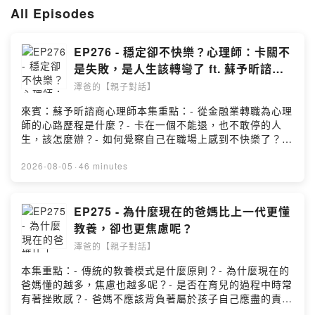
All Episodes
EP276 - 穩定卻不快樂？心理師：卡關不
是失敗，是人生該轉彎了 ft. 蘇予昕諮商
心理師
澤爸的【親子對話】
來賓：蘇予昕諮商心理師本集重點：- 從金融業轉職為心理
師的心路歷程是什麼？- 卡在一個不能退，也不敢停的人
生，該怎麼辦？- 如何覺察自己在職場上感到不快樂了？-
理想很美好，可是依然要面對現實，該怎麼辦呢？- 從生活
中的小事找到自由感，以及內心真實的流動- 生活中的小練
2026-08-05
·
46 minutes
習，可以從哪裡開始著手呢？===你可以在哪找到澤爸(魏
瑋志，親職教育講師)呢?FB:
https://www.facebook.com/ZeBaParentingIG:
EP275 - 為什麼現在的爸媽比上一代更懂
https://www.instagram.com/zebaparenting/合作洽談:
教養，卻也更焦慮呢？
zebaparenting@gmail.comPowered by Firstory
澤爸的【親子對話】
Hosting
本集重點：- 傳統的教養模式是什麼原則？- 為什麼現在的
爸媽懂的越多，焦慮也越多呢？- 是否在育兒的過程中時常
有著挫敗感？- 爸媽不應該背負著屬於孩子自己應盡的責
任- 我們只要當個足夠好的爸媽就可以了---你可以在哪找