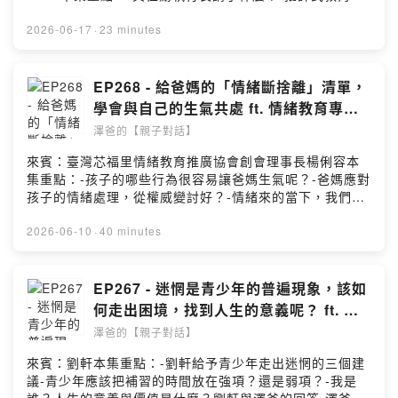
影響是什麼？-總認為自己不夠好也有可能產生力量？-批評
式家庭長大的孩子，一定要看心理醫生嗎？-孩子犯了錯，
2026-06-17
·
23 minutes
該怎麼指正呢？---你可以在哪找到澤爸(魏瑋志，親職教育
講師)呢?FB:
https://www.facebook.com/ZeBaParentingIG:
EP268 - 給爸媽的「情緒斷捨離」清單，
https://www.instagram.com/zebaparenting/合作洽談:
學會與自己的生氣共處 ft. 情緒教育專家
zebaparenting@gmail.comPowered by Firstory
楊俐容
澤爸的【親子對話】
Hosting
來賓：臺灣芯福里情緒教育推廣協會創會理事長楊俐容本
集重點：-孩子的哪些行為很容易讓爸媽生氣呢？-爸媽應對
孩子的情緒處理，從權威變討好？-情緒來的當下，我們可
以怎麼做來避免衝突呢？-我們該如何覺察與處理自己的情
緒呢？-夫妻溝通也是需要先處理好情緒的-給予在育兒路上
2026-06-10
·
40 minutes
努力的家長們一句祝福===💡好讀推薦💡\\第一本專為中學
生設計的社會情緒學習指南//心理教育專家楊俐容給青少年
的32個提高情商妙招，成就AI時代必備的幸福超能力！👉
EP267 - 迷惘是青少年的普遍現象，該如
給中學生的關鍵社交情緒能力（套書共4冊）｜
何走出困境，找到人生的意義呢？ ft. 劉
https://cplink.co/bCqxooLW👉給中學生的SEL社會情緒
軒(下)
澤爸的【親子對話】
學習指南｜https://cplink.co/DXtZsY8i===你可以在哪找
到澤爸(魏瑋志，親職教育講師)呢?FB:
來賓：劉軒本集重點：-劉軒給予青少年走出迷惘的三個建
https://www.facebook.com/ZeBaParentingIG:
議-青少年應該把補習的時間放在強項？還是弱項？-我是
https://www.instagram.com/zebaparenting/合作洽談: