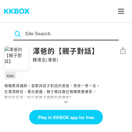
澤爸的【親子對話】
Share
魏瑋志(澤爸)
Kids
親職教育講師。喜歡與孩子對話的爸爸，育有一男一女。
在電視節目、電台廣播、親子雜誌擔任親職教養專家。
歡迎告訴我，對什麼親子議題有興趣呢?
FB/IG請搜尋:『澤爸:親職教育講師』-----
合作邀約請洽:
zebaparenting@gmail.com
Play in KKBOX app for free
Powered by Firstory Hosting