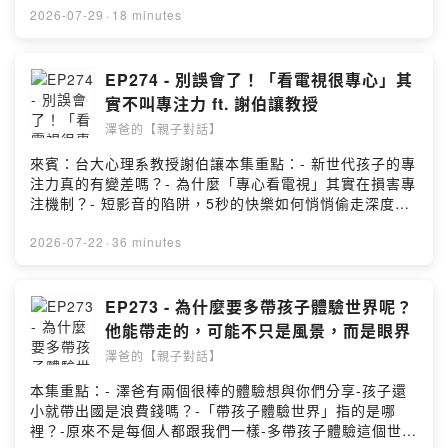
到澤爸(魏瑋志，親職教育講師)呢?FB:
2026-07-29
·
18 minutes
https://www.facebook.com/ZeBaParentingIG:
https://www.instagram.com/zebaparenting/合作洽談:
zebaparenting@gmail.comPowered by Firstory
EP274 - 別誤會了！「看電視很專心」其
Hosting
實不叫專注力 ft. 謝伯讓教授
澤爸的【親子對話】
來賓：台大心理系教授謝伯讓本集重點：- 新世代孩子的專
注力真的有變差嗎？- 為什麼「專心看電視」其實在損害專
注機制？- 短影音的陷阱，5秒的快樂如何悄悄偷走深度思
考能力- 要如何從小培養孩子的專注力呢？- 讀書寫數學、
背單字能聽歌嗎？解析大腦的「背景音」極限。---💡好書
2026-07-22
·
36 minutes
推薦💡 《升級吧！大腦》 激發大腦超能力，破解金魚腦、
腦腐陷阱、演算法操控的祕密👉
https://pse.is/9btgtc===你可以在哪找到澤爸(魏瑋志，親
EP273 - 為什麼要多帶孩子體驗世界呢？
職教育講師)呢?FB:
他能帶走的，可能不只是風景，而是眼界
https://www.facebook.com/ZeBaParentingIG:
澤爸的【親子對話】
https://www.instagram.com/zebaparenting/合作洽談:
zebaparenting@gmail.comPowered by Firstory
本集重點：- 澤爸有兩個很棒的體驗想與你們分享-孩子還
Hosting
小就帶出國是浪費錢嗎？-「帶孩子體驗世界」指的是哪
裡？-原來不是每個人都跟我們一樣-多帶孩子體驗這個世界