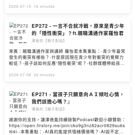
的好處有哪些？---你可以在哪找到澤爸(魏瑋志，親職教育
講師)呢?FB:
2026-07-15
·
16 minutes
https://www.facebook.com/ZeBaParentingIG:
https://www.instagram.com/zebaparenting/合作洽談:
zebaparenting@gmail.comPowered by Firstory
EP272 - 一言不合就冷戰，原來是青少年
Hosting
的「隱性衝突」？ft.親職溝通作家羅怡君
澤爸的【親子對話】
來賓：親職溝通作家與講師 羅怡君本集重點：-青少年最常
發生的衝突有哪些？-什麼原因現在青少年對衝突的覺察力
較低？-孩子該如何反應“隱性衝突”呢？-社群媒體帶給孩子
的內在衝突有什麼？-親子發生衝突了，孩子如何向爸媽練
習表達呢？---\\第一本專為中學生設計的社會情緒學習指
2026-07-08
·
39 minutes
南//親職溝通作家羅怡君給青少年的29個有效衝突應對妙
招！👉給中學生的關鍵社交情緒能力（套書共4冊）｜
https://cplink.co/bCqxooLW👉給中學生的衝突管理術｜
EP271 - 當孩子只願意向ＡＩ傾吐心情，
https://cplink.co/lefgzZfF===你可以在哪找到澤爸(魏瑋
我們該擔心嗎？』
志，親職教育講師)呢?FB:
澤爸的【親子對話】
https://www.facebook.com/ZeBaParentingIG:
https://www.instagram.com/zebaparenting/合作洽談:
謝謝你的支持，讓澤爸能持續錄製Podcast歡迎小額贊助：
zebaparenting@gmail.comPowered by Firstory
https://open.firstory.me/join/cko9g3nz82acr0829su6s
Hosting
i64i--本集重點：-AI真的能提供情緒價值嗎？-AI說不定比