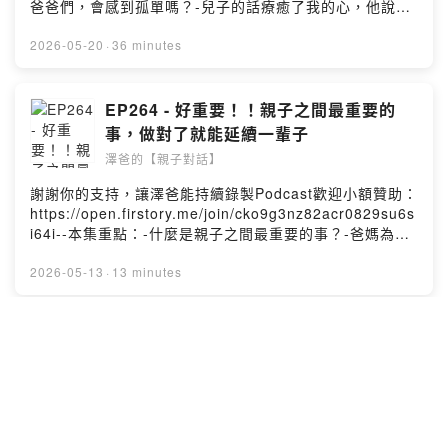
爸爸們，會感到孤單嗎？-兒子的話療癒了我的心，他說了
什麼？-我們能如何不帶壓力的表達思念？===劉軒🎉 臉書
專頁 👉 https://www.facebook.com/i.am.xuan.liu📣
2026-05-20
·
36 minutes
Podcast 【劉軒的How to人生學】👉
https://pse.is/94a6tc---你可以在哪找到澤爸(魏瑋志，親
職教育講師)呢?FB:
EP264 - 好重要！！親子之間最重要的
https://www.facebook.com/ZeBaParentingIG:
事，做對了就能延續一輩子
https://www.instagram.com/zebaparenting/合作洽談:
澤爸的【親子對話】
zebaparenting@gmail.comPowered by Firstory
Hosting
謝謝你的支持，讓澤爸能持續錄製Podcast歡迎小額贊助：
https://open.firstory.me/join/cko9g3nz82acr0829su6s
i64i--本集重點：-什麼是親子之間最重要的事？-爸媽為孩
子的心意，有做對方法嗎？-"親子關係好"的相處會是什麼
呢？-導致親子關係走向「緊密」或「疏離」的關鍵？-讓關
2026-05-13
·
13 minutes
係變緊密的正向感受有哪些？---你可以在哪找到澤爸(魏瑋
志，親職教育講師)呢?FB:
https://www.facebook.com/ZeBaParentingIG:
EP263 - 學英文好難？ 透過健檢找對方
https://www.instagram.com/zebaparenting/合作洽談:
向，提升英語溝通力 ft.TOEIC Bridge 臺
zebaparenting@gmail.comPowered by Firstory
灣總代理忠欣公司 Jin & Frank
澤爸的【親子對話】
Hosting
來賓：TOEIC Bridge 臺灣區總代理忠欣公司 專案經理
Jin & 企劃經理 Frank本集重點：-學英語的路上有過哪些