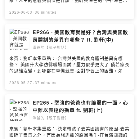
誰？人生的意義與價值是什麼？劉軒與澤爸的回答-澤爸的
zebaparenting@gmail.comPowered by Firstory
建議，探索人生志向的三步驟-試著肯定今天這麼棒的自己
Hosting
===劉軒🎉 臉書專頁 👉
2026-06-03
·
36 minutes
https://www.facebook.com/i.am.xuan.liu📣 Podcast
【劉軒的How to人生學】👉 https://pse.is/94a6tc---你
可以在哪找到澤爸(魏瑋志，親職教育講師)呢?FB:
EP266 - 美國教育就是好？台灣與美國教
https://www.facebook.com/ZeBaParentingIG:
育體制的差異有哪些？ ft. 劉軒(中)
https://www.instagram.com/zebaparenting/合作洽談:
澤爸的【親子對話】
zebaparenting@gmail.comPowered by Firstory
Hosting
來賓：劉軒本集重點：-台灣與美國的教育體制差異有哪
些？-美國升大學彷彿職場面試？壓力似乎更大了-倘若家長
的思維沒變，到哪都在軍備競賽-面對學習上的困難，如何
引導孩子勇於面對？-年輕人的選擇變多，為何還是感到迷
惘呢？===劉軒🎉 臉書專頁 👉
2026-05-27
·
37 minutes
https://www.facebook.com/i.am.xuan.liu📣 Podcast
【劉軒的How to人生學】👉 https://pse.is/94a6tc---你
可以在哪找到澤爸(魏瑋志，親職教育講師)呢?FB:
EP265 - 堅強的爸爸也有脆弱的一面，心
https://www.facebook.com/ZeBaParentingIG:
中難以表達的孤單 ft. 劉軒(上)
https://www.instagram.com/zebaparenting/合作洽談:
澤爸的【親子對話】
zebaparenting@gmail.comPowered by Firstory
Hosting
來賓：劉軒本集重點：-決定帶孩子去美國讀書的原因-去美
國除了崇景之外，有因為想逃離的原因嗎？-在台灣賺錢的