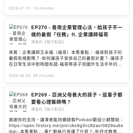
我們還會安慰孩子呢！-AI無法與人建立的一個東西是什
麼？-倘若孩子只跟AI傾吐心事的影響是什麼？-我們做好那
2026-07-01
·
14 minutes
個可以跟孩子聊心事的人吧！---你可以在哪找到澤爸(魏瑋
志，親職教育講師)呢?FB:
https://www.facebook.com/ZeBaParentingIG:
EP270 - 善用企業管理心法，給孩子不一
https://www.instagram.com/zebaparenting/合作洽談:
樣的暑假「任務」ft. 企業講師福哥
zebaparenting@gmail.comPowered by Firstory
澤爸的【親子對話】
Hosting
來賓：企業講師王永福（福哥）本集重點：-福哥對孩子的
暑假有規劃嗎？-如何讓孩子安排自己的暑假計畫？-讓孩子
在日常生活中對時間有感-福哥帶孩子到國外生活半年的經
歷分享-如何帶領孩子沒壓力地做“行動後檢討”？-成績就等
於未來成就嗎？---💡好讀推薦💡👉福哥好書《認真，就不
2026-06-24
·
39 minutes
輸了》：
https://www.books.com.tw/products/0011019141===
你可以在哪找到澤爸(魏瑋志，親職教育講師)呢?FB:
EP269 - 亞洲父母養大的孩子，這輩子都
https://www.facebook.com/ZeBaParentingIG:
要看心理醫師嗎？
https://www.instagram.com/zebaparenting/合作洽談:
澤爸的【親子對話】
zebaparenting@gmail.comPowered by Firstory
Hosting
謝謝你的支持，讓澤爸能持續錄製Podcast歡迎小額贊助：
https://open.firstory.me/join/cko9g3nz82acr0829su6s
i64i--本集重點：-黃仁勳執行長講了什麼？-批評式教育的