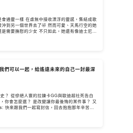
🤣 然而可愛、天馬行空的她
只如此，她還有像迪士尼公
但附在大蒼蠅上是不是搞錯了什麼？ 還有更
者我們可以一起，給遙遠未來的自己一封最深