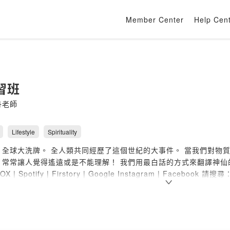
Member Center
Help Cen
習班
丹老師
Lifestyle
Spirituality
，全球大洗牌。 全人類共同經歷了這個世紀的大事件。 當我們對物
常讓人覺得遙遠或是不能理解！ 我們用最白話的方式來翻譯神仙的話。讓大家快速升天！
toring@gmail.com
ovided by SoundOn