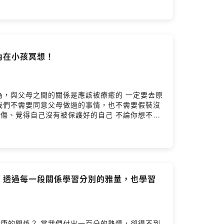
明書」那該有多
局勢、識人避損，無論人際、感情、工作、理財或
出合適選擇 2️⃣ 零基礎都能學會➔艱澀術語經簡
奏 4️⃣高互動課後學習群➔任何學習問題在群組發
內在小孩冥想！
德同鄉會 #默娘club #黃金紀元 #紫色火焰 #
！透過每一段關係學習分別的雅量，也學習
的熱情，卻得不到