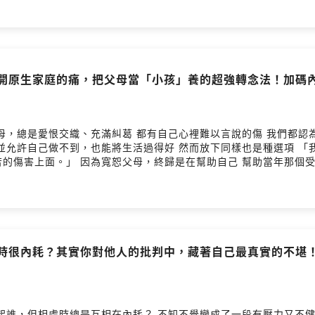
LINDAN350 👉🏻 立即兌換折扣碼：https://ttx.tw/EBVfS 如果人生有「專屬使用說
幫助每個人活出更好的未來。 透過這堂課，你將學會認識自我、看清
你？ 1️⃣ 全方位人生導航➔深入常見七大場景，在每個關鍵轉折點做
⃣ 不藏招扎實線上課程➔30小時、25章節，無限制觀看，自由安排節
解開原生家庭的痛，把父母當「小孩」養的超強轉念法！加碼
南 #零基礎入門 #謝依霖 #丹丹老師 #神仙補習班 #神仙雜貨殿 #福
 都有自己心裡難以言說的傷 我們都認為，與父母之間的關係是應該被療癒的 一定要去原
放下同樣也是種選項 「我們不需要同意父母做過的事情，也不需要假裝沒
、覺得自己沒有被保護好的自己 不論你想不
的狀態 這個過程本身，就已經是療癒了 溫馨提醒～ 如果真的遇到非常嚴重的家庭創傷， 還是
ided by SoundOn
相處時很內耗？其實你對他人的批判中，藏著自己最真實的不堪
時總是互相在內耗？ 不知不覺變成了一段有壓力又不健康的關係？ 當我們付出一百分