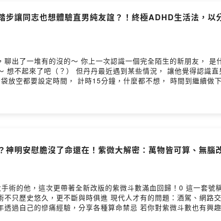
地踏步讓同志也想體驗直男純友誼？！終極ADHD生活法，以
友， 是什麼時候？ 不是朋友的朋友，不是同事，不是客
了吧（？） 但丹丹最近遇到某些情況， 讓他覺得認識直男也很不錯耶～ 依霖有ADH
腦袋放空都要設定時間， 計時15分鐘，什麼都不想， 時間到繼續做
antutoring@gmail.com #謝依霖
lub #黃金紀元 #紫色火焰 #豐盛 --Hosting provided by S
官？神明安慰膽沒了命還在！紫微大解密：萬物皆可算、無腦改運
改版的紫微斗數滿血回歸！0 這一套號稱萬事萬物皆可算的紫微斗數有多厲害呢？ 從全球
只歷史悠久，更不斷與時俱進 現代人才有的問題：酒駕、網路交友、我快
年透過自己的慘痛經驗，分享各種算命禁忌 若你對紫微斗數也有興趣