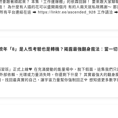
些默默療癒我們的綠色小夥伴 原來植物不只是
態！ 想知道近
字流年「8」是人性考驗也是轉機？揭露最強翻身魔法：當一
💖 在充滿變動的能量場中，脫下假面，這集我們只說真話。 幼研老師透過數字流年揭
還剩下什麼？ 其實最強大的翻身魔法一點都不神祕，就是「誠實」。這是一場關於
宙力量幫你強制回正🌹 想知道更多數字能量的秘密，也可以到《美數社》看看喔
tps://linktr.ee/ascended_928 工作請洽 ➡️
ided by SoundOn
然來！原來 14 歲後脈輪才完整，育兒最大考驗：安全感不