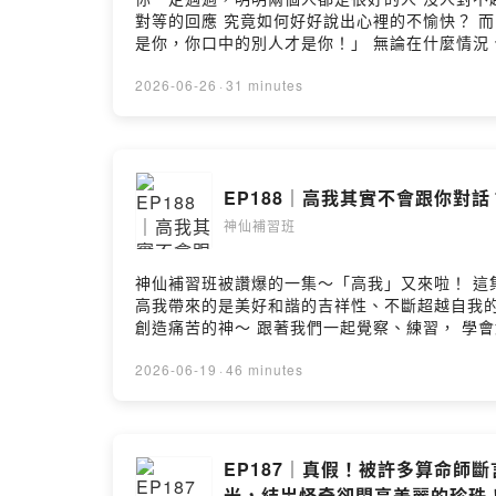
對等的回應 究竟如何好好說出心裡的不愉快？ 而當一段關係已
是你，你口中的別人才是你！」 無論在什麼情況、面對
也在朋友、同事或伴侶關係中感覺卡卡的 甚至共振到別人的不
https://linktr.ee/ascended_928 工作請洽 👉🏻 
2026-06-26
·
31 minutes
EP188｜高我其實不會跟你
神仙補習班
神仙補習班被讚爆的一集～「高我」又來啦！ 這集我們更深入了解高我！ 解開對高我的誤會～ 教大家怎麼跟宇宙源頭的訊號重新連線， 把3G網路飆速升級成5G！
高我帶來的是美好和諧的吉祥性、不斷超越自我的創
創造痛苦的神～ 跟著我們一起覺察、練習， 學會如何在生活經驗愛，對準高意識！ 所有平台連結在這 ➡️ https://linktr.ee/ascended_928 工作請洽 ➡️
shensiantutoring@gmail.com --Hosting prov
2026-06-19
·
46 minutes
EP187｜真假！被許多算命
光，結岀怪奇卻閃亮美麗的珍珠