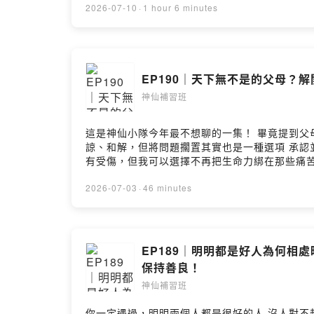
買折數越低 ✨ 2026/7/26前輸入專屬折扣碼再折$350！ ✨ 折扣碼：
2026-07-10
·
1 hour 6 minutes
好？紫微斗數流傳至今，不只是為了算命，更是
健康，都能幫你做對重要的決定！這堂課可以怎麼幫
老師解構重塑為現代語言，不死背、易懂好上手 3️
問，簡老師與助教群協助解惑 ━━━━━━━━━━ 所有平台連結在這 👉🏻 https://linktr.ee/ascended_928 工作請洽 👉🏻 shensiantutoring@gmail.com #簡少年的
EP190｜天下無不是的父母？
實戰紫微斗數課重製版 #活在更好的未來 #風險控管指
豐盛 --Hosting provided by SoundOn
神仙補習班
這是神仙小隊今年最不想聊的一集！ 畢竟提到父母，總是愛恨交織、充滿糾葛
諒、和解，但將問題擱置其實也是一種選項 承認並允許自己做不到，也能將生活過得好 然而
有受傷，但我可以選擇不再把生命力綁在那些痛苦的傷害上面。」 因為寬恕父母，終歸是在幫助自己 幫助當年那個受傷
想、願不願放下 誠實面對現在的狀態，停止創造負面 慢慢創造新的、好
要去找心理諮商或專業協助！ 祝福大家找到適合自己的方式，療癒自己💚 所有平台連結在這 👉🏻 https://linktr.ee/ascended_928 工作請洽 👉🏻
2026-07-03
·
46 minutes
shensiantutoring@gmail.com --Hosting prov
EP189｜明明都是好人為何
保持善良！
神仙補習班
你一定遇過，明明兩個人都是很好的人 沒人對不起誰，但相處