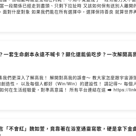
經走到盡頭、只剩下拉扯時 又該如何保有送別人離開的雅量？ 「別人口中的你不是你，你
什麼對象 如果我們能在所有選擇中，選擇保持善良 就算世界再怎麼糟糕，也
舒服而跟著恐懼 讓這集充滿智慧的隨聊帶你升空吧！✨ 所有平台連結在這 👉
shensiantutoring@gmail.com --Hosting provided by SoundOn
對話？一套生命劇本永遠不喊卡？顯化還能偷吃步？一次解開高
造性， 以及每個人都好（Win/Win）的建設性！ 請記得～ 每
ided by SoundOn
師斷言「不會紅」魏如萱，竟靠著在浴室通靈寫歌，硬是拿下金
！