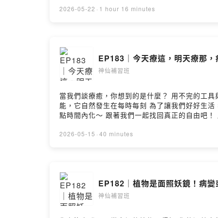
2026-05-22
·
1 hour 16 minutes
EP183｜今天療這，明天療
神仙補習班
當我們談療癒，你想到的是什麼？ 用不完的工具與法門，療癒
能，它自然發生在每時每刻 為了讓我們好好生活 看見就是自由，看見就是解脫 當你開始多認識自己、內在誠實面對當下 就是最好的靈丹妙藥！ 順其自然，給自己一
點時間內化～ 跟著我們一起找回真正的自由吧！ 所有平台連結在這 ➡️ https://linktr.ee/ascended_928 工作請洽 ➡️ shensiantutoring@gmail.com --Hosting
provided by SoundOn
2026-05-15
·
40 minutes
EP182｜植物是面照妖鏡！病
神仙補習班