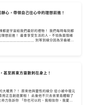
前靜心，帶領自己往心中的理想前進！
給我們最好的禮物！ 我們每時每刻都
人，不怕負面情緒
，依據複雜程度不同分３種方案 🔷最高可０利率３
限時６週年慶，６/３０之前 透過方專屬連結完成線上
000元 🎁 兩人同行，結帳再折 $3,000元 所有
d by SoundOn
法，甚至將東方靈數刺在身上！
緣分 從小被中壇元
ng provided by SoundOn