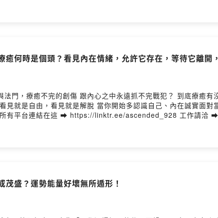
那，療癒何時是個頭？看見內在情緒，允許它存在，等待它離開
不完的創傷 跟內心之中永遠抓不完戰犯？ 到底療癒有沒有終點？ 其實療癒就跟吃飯喝
變或茂盛？運勢能量好壞無所遁形！