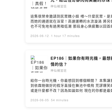
神仙補習班
這集很榮幸邀請到民眾魏小姐 喂～什麼民眾，是重量級的歌后 魏如萱～來作客啦！ 在她的宇宙
而她的通道就在浴室！高速運轉的水流漩渦 將另個世界的
也不可免地有過黑暗低潮 那段身心俱疲難以回首的初為人母
主一樣 會吸引小動物靠近的好人體質！ 連神兵天
多更多怪奇卻美麗的故事 千萬別錯過嚕～ 所有平台連結在這 ➡️ https://linktr.ee/ascended_928 工作請洽 ➡️ shensiantutoring@gmail.com --Hosting provided
2026-06-12
·
1 hour 17 minutes
by SoundOn
EP186｜如果你有時光機，最
情的信？
神仙補習班
給你一台時光機，你最想回到哪個瞬間？ 本集讓我們一起進行一場時空旅行～ 回首過往，誰沒有幾段超
到依霖剛做好的假牙直接在舞池中噴飛 荒謬爆笑的童年與青春期回憶，簡直不忍卒睹！ 但若
或是什麼都不改？因為如論如何 現在的你都是最好的你？ 不論過去與未來，你都在無形中支持著現在的自己:sparkles: 快來跟我們一起
自己 也大聲告訴未來的自己：好好享受生活的一切吧！ 👉 https://time-machine.asc
洽 ➡️ shensiantutoring@gmail.com --Hosting
2026-06-05
·
54 minutes