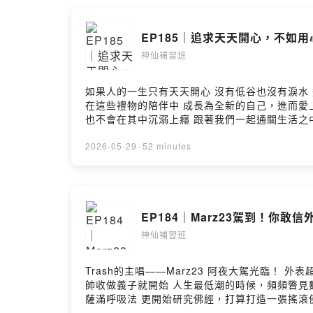
EP185｜追求天天開心，不
神仙補習班
如果人的一生只有天天開心 沒有低谷也沒有淚水 這樣
在這些禮物的陪伴中 成長為全新的自己，進而愛上全新的對方
也不會在其中沉溺上癮 跟著我們一起通關生活之中 大大小小的支線任務 細細品味這個有趣的人生吧！ ＿＿＿＿＿＿＿＿＿＿＿＿＿＿＿＿ 別等到緣分因為牙齒被卡
住，才想要時光倒流！ 用笑容改變你的故事💕@z
６期分期，付款彈性，每日最低６６元 🔷App整合
2026-05-29
·
52 minutes
初步預約 ▸▹▸ https://bit.ly/4f6OLm
平台連結在這 ➡️ https://linktr.ee/ascended_92
EP184｜Marz23駕到！
神仙補習班
Trash的主唱——Marz23 阿夜大駕光臨！ 外表超硬派
帥收做義子就開始 人生最低潮的時候，頻頻瞥見數字「23」 這才發現原來是宇宙透過天使數字在給他打氣！ 教導他善用正念創造實相！ 此後他不只去峇里島體驗了
薩滿呼吸法 更開始研究佛經，打算打造一張搖滾佛經專輯！ 持續練習意念、改變自己人生的阿夜 要以向日葵一般的生命力告訴你 
你！」 所有平台連結在這 ➡️ https://linktr.ee/