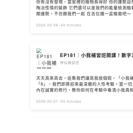
你有沒有發現，當家裡的植物長得好 你的運勢自然會跟著順起來？ 本集「工作運爆棚」的依霖回歸！ 要來跟大家聊聊這
陶冶性情的裝飾 它們還可以是我們的能量檢測植栽！ 為什麼有人插的花可以盛開兩個月 有的人兩天就私咪媽謝～ 那是因為植物們在反映著你的能量狀
期運勢，不仿跟我們一起 在吉位擺一盆植栽吧～ 所有平台連結在這 ➡️ https://linktr.ee/ascended_928 工作請洽 ➡️ shensiantutoring@gmail.com --Hosting
provided by SoundOn
2026-05-08
·
44 minutes
EP181｜小我補習班開課！數
神仙補習班
天天高來高去，這集我們讓高我放個假，「小我補習班」正式上線
「8」，我們即將迎來最深層的人性考驗。當一切外部依賴、光環或力量消失時，你
內在誠實的修行，教你如何在考驗中看清小我真相，找回最真實的自己，讓宇
https://www.youtube.com/@%E7%BE%8E%E6%95%B8%E7%A4%BE 所有平台連結在這 ➡️ ht
shensiantutoring@gmail.com --Hosting prov
2026-05-01
·
54 minutes
EP180｜搞定海底輪，豐盛自