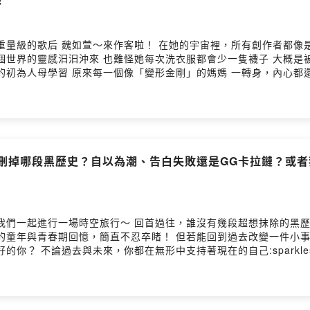
裡，所有創作者都像是會通靈一樣 在虛無中接收漂浮的靈感，集結成歌
靈感汩汩沖來 也難怪她每次洗衣服都會少一隻襪子 大概是被沖到另一個世界去了
學習 原來每一個像「變形金剛」的媽媽 一轉身，內心都還是需要撫慰的少女 不
將下凡保護她時，也是附身在小動物上 一路從貼心機場護送到當地飯店 
想刪掉哪段黑歷史？自以為潮、告白失敗還是GG卡拉鏈？或
想抹除的黑歷史？ 從慘絕人寰的拉鍊卡GG與歐迪超社死告白
能回到過去改變一件小事，你會怎麼選？ 是改變讓你最後悔的某件事？ 又
寫封信，回去抱抱那年辛苦的
end928.com/ 所有平台連結在這 ➡️ https://linktr.ee/ascended_928 工作請
 provided by SoundOn