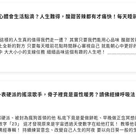
如用心體會生活點滴？人生難得，酸甜苦辣都有才痛快！每天睡
的人生真的值得我們走一遭？ 其實只要我們能用心品味 酸甜苦辣都是宇宙
 只要每天睡前花點時間靜心審視自己 就能朝心中更好的理想前進！ 最會享受生活的
enyum.tw 隱形牙套，讓矯正更能負擔、更輕鬆 🔷價格清楚說明
療程進度、回診安排提醒，療程一手掌握:alarm_clock: 綻雅
N 5分鐘上傳基本資料與4張牙齒照片 即可獲得～ 🎁週年慶專屬療程折扣最高 $13,
8 工作請洽 ➡️ shensiantutoring@gmail.com --Hosting provide
你敢信外表硬派的搖滾歌手，骨子裡竟是靈性暖男？讀佛經練呼吸
、被封為瘋狗首領的他 私底下竟是愛做餅乾、早晚做正念冥想的大暖男？！ 原來他與靈性的
「你也可以的、我相信你、我愛
ascended_928 工作請洽 ➡️ shensiantutoring@gmail.com --Hosti