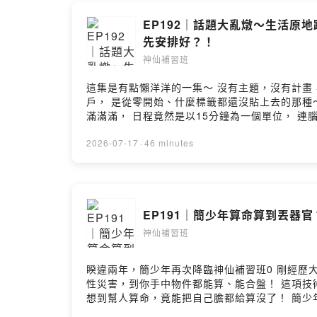
EP192｜話題大亂燉～生活原
先安排好？！
神仙補習班
這集是有點懶洋洋的一集～ 沒有主題，沒有計畫，聊出了一堆有的沒的～ 你上一次認識一個完全陌生的新朋
戶， 是從零開始、什麼標籤都還沒貼上去的那種～ 想不起來
滿滿滿， 日程竟然是以15分鐘為一個單位， 連
睡覺前，每件事都check，就是超值得的一天😆 如果有空著的時間，事情還會自動找上門～ 依霖高我的劇本，一點空隙都不給！ 📩１０萬ＱＡ徵集～ 有沒有想問主持
人們什麼問題呢？ 或是好奇節目中什麼小事～ 集下方留言吧！ 所有平台連結在這 👉🏻 linktr.ee/ascended_928 工作請洽 👉🏻 shensi
2026-07-17
·
46 minutes
#丹丹老師 #神仙補習班 #神仙雜貨殿 #福德同鄉會 #默娘c
EP191｜簡少年算命算到丟器
神仙補習班
睽違兩年，簡少年再次降臨神仙補習班0 剛經歷大手術的他，這次更帶著全新
性災害，到你手中物件都能算、能合盤！ 這項技術不
想到幫人算命，竟能把自己膽都給算沒了！ 簡少
精彩內容，千萬不要錯過喔！ ━━━━━━━━━━ 自己幫自己算。找到最好的方向 零基礎入門｜簡少年的實戰紫微斗數課重製版 ✨ 募資期間限時低於五折！越早