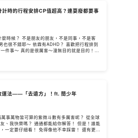
分計時的行程安排CP值超高？連耍廢都要事
D？ 喜歡把行程排到
下一件事～ 真的是很厲害～漫無目的就是目的！
oundOn
法——「去遠方」！ft. 簡少年
樂嗎？ 通通都能給你解答！ 但是！誰能
，一定要仔細看！ 免得像他不幸踩雷！ 還有更多