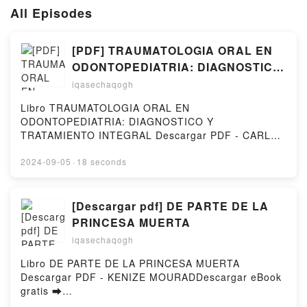
All Episodes
[PDF] TRAUMATOLOGIA ORAL EN
ODONTOPEDIATRIA: DIAGNOSTICO
Y TRATAMIENTO INTEGRAL
iqasechaqogh
descargar gratis
Libro TRAUMATOLOGIA ORAL EN
ODONTOPEDIATRIA: DIAGNOSTICO Y
TRATAMIENTO INTEGRAL Descargar PDF - CARLOS
GARCIA BALLESTA, ASUNCION MENDOZA
MENDOZADescargar eBook gratis ➡
2024-09-05
·
18 seconds
http://ebooksharez.info/fs/libro/33172/978Descargar
o leer en línea TRAUMATOLOGIA ORAL EN
ODONTOPEDIATRIA: DIAGNOSTICO Y
[Descargar pdf] DE PARTE DE LA
TRATAMIENTO INTEGRAL Libro gratuito (PDF ePub
PRINCESA MUERTA
Mobi) de CARLOS GARCIA BALLESTA, ASUNCION
iqasechaqogh
MENDOZA MENDOZA.TRAUMATOLOGIA ORAL EN
ODONTOPEDIATRIA: DIAGNOSTICO Y
Libro DE PARTE DE LA PRINCESA MUERTA
TRATAMIENTO INTEGRAL CARLOS GARCIA
Descargar PDF - KENIZE MOURADDescargar eBook
BALLESTA, ASUNCION MENDOZA MENDOZA PDF,
gratis ➡
TRAUMATOLOGIA ORAL EN ODONTOPEDIATRIA:
http://ebooksharez.info/fs/libro/10338/978Descargar