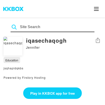
iqasechaqogh
Share
Jennifer
Education
jsqhapldqkbs
Powered by Firstory Hosting
Play in KKBOX app for free