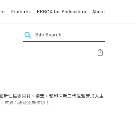
ter
Features
KKBOX for Podcasters
About
Share
中國新住民劉貝貝、柴宏，和印尼新二代温雅芳加入主
柔、何鳳心組成全新陣容！
團體，透過深度訪談與真實故事分享，帶領聽眾探索
片土地上的多彩聲音，與豐富有趣的生命故事！