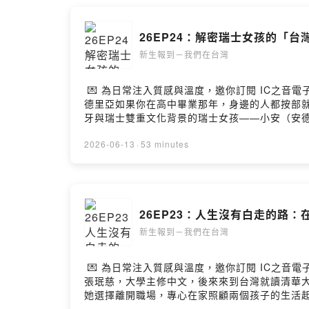
裡尋求專業的法律諮詢？在激烈的法律攻防戰背
為優先。林律師習慣用最溫暖的法律語言，幫新住
26EP24：解密瑞士女孩的「台
迎至德威陽國際法律事務所官網查詢：https://weiand
忘了按讚《新生報到-我們在台灣》臉書粉專，聽見更多精彩
新生報到－我們在台灣
于娟腳本 | 傅于娟錄音 | 王淑榮剪輯 | 傅于娟
💌 為日常注入質感與溫度，邀你訂閱 IC之音電子
德里亞如果你在高中畢業那年，身邊的人都按部
牙與瑞士雙重文化背景的瑞士女孩——小安（安德
接的距離是 9,800 公里，但心與心的距離
會產生了什麼火花？從落地台灣時一句中文都不
2026-06-13
·
53 minutes
蜜，更有高反差的文化衝擊、異國育兒的觀念碰
聽這段浪漫與現實交織的生命故事。—與我們分享你的心得 ➡
台灣》臉書粉專，聽見更多精彩故事👏💌在地人物與文化
娟剪輯 | 傅于娟
26EP23：人生沒有白走的路：
新生報到－我們在台灣
💌 為日常注入質感與溫度，邀你訂閱 IC之音電子報
張珉慈，大學主修中文，後來來到台灣就讀清華
她選擇離開職場，專心在家照顧兩個孩子的生活
育兒與家務為主的生活後，逐漸感受到難以找到