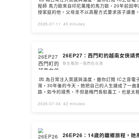
程師 馬力歐來自印尼萬隆的馬力歐，20年前因
授家庭的他，父母並不以高壓方式要求孩子讀書
後寫完功課就能出去玩、照顧家裡養的狗狗，是
侶，最後把異鄉變成第二個家？如今成為父親後
2026-07-11
·
45 minutes
此願意依照環境調整教養方式。本集《新生報到 
灣，一筆獎學金如何改變一位年輕人的人生方向，
造出自由卻充滿支持的成長環境。• 從一句中文
灣不同的教育文化。面對補習風氣，他沒有全盤否
26EP27：西門町的越南女俠靖
種文化之間，不斷學習、調整與尋找答案的故事。—與我們分享
報到-我們在台灣》臉書粉專，聽見更多精彩故事👏💌在
新生報到－我們在台灣
宏錄音 | 傅于娟剪輯 | 傅于娟
💌 為日常注入質感與溫度，邀你訂閱 IC之音電子報
灣，30年後的今天，她把自己的人生譜成了一
路。如今的靖秀，不但是梅門長駐義工，也是太極拳
「敬、靜、淨、境」的人生智慧👩‍🍳 以中華
別人的人」，靖秀用行動證明：真正的養生，不
2026-07-04
·
42 minutes
聽聽這位來自越南的新住民，如何透過平甩功、太
https://www.surveycake.com/s
動人故事，都在 IC之音電子報：https://pse.is
26EP26：14歲的離鄉旅程，