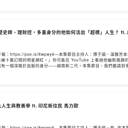
溫柔貼心協助下，號召了來自菲律賓、印尼與臺灣三地的夥伴，克服
s）」！從大太陽下的陸上模擬訓練、自主游泳練肺活量，到賽前臨危受命
熱血完賽，劃出了屬於新住民的耀眼風采！究竟艾妮絲與尚鈺如何在
讓我們一起來聽聽「新竹新秀隊」橫跨河流的熱血故事！—與我們分享
/7qxgB ⬅️ 還有機會抽到小禮物唷🎁也別忘了按讚《新生報到-我們在台灣
、歷史師、理財控，多重身分的他如何活出「超標」人生？ ft.
/newcomedm—企劃 | 温雅芳腳本 | 温雅芳錄音 | 温雅芳剪輯 | 温雅
報：https://pse.is/8wpwy6—本集節目主持人：傅于娟、
擁十萬訂閱的明星網紅。」你可能在 YouTube 上看過他幽默風
還有一個深植於血脈的身分——越南新二代。本集節目，我們邀請到
精彩看點：👑 從課堂到銀牌的奇幻旅程：剛斬獲 YouTube 
的意義？🏫 講台 vs. 鏡頭的極端切換：白天需要「專業與引
，是安全感的追求？：年紀輕輕就展現超強理財意識，這份對金錢的敏
台灣社會的溫暖感謝。面對日常中那些細微的偏見，老瑜如何看待自
享了一首對他意義非凡的私房歌曲。想知道是哪首歌讓歷史老師也動容
你對「斜槓」與「身分」有全新的啟發！老瑜頻道連結：https://www.
人生與教養學 ft. 印尼新住民 馬力歐
ycake.com/s/7qxgB ⬅️ 還有機會抽到小禮物唷🎁也別忘了按讚
ps://pse.is/newcomedm—企劃 | 傅于娟腳本 | 傅于娟錄音
報：https://pse.is/8wpwy6—本集節目主持人：傅于娟、