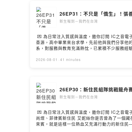
26EP31：不只是「僑生」！張
新生報到－我們在台灣
💌 為日常注入質感與溫度，邀你訂閱 IC之音電子報
善源，高中畢業來台求學，先前他與我們分享他的
系，對服務與教育充滿熱忱，已累積不少服務經
出與學習，本次的訪問善源將分享他五年以來累
又一次的志工服務經驗，他學習「擁抱」的心態，傾
2026-08-01
·
41 minutes
學】求學履歷攤開，他是不折不扣的「超人」。
清大畢業生最高榮譽「梅貽琦獎章」，更是斐陶斐
藏在制服下的「志工靈魂」。「從特殊教育出發
與傾聽」，去肯定不同的價值觀。不怕失敗、勇於嘗
26EP30：新住民組隊挑戰龍舟
充滿溫度的教育微光。上圖為善源去蘭嶼擔任志
享你的心得 ➡️ https://www.surveyca
新生報到－我們在台灣
物與文化交融的動人故事，都在 IC之音電子報：https:
💌 為日常注入質感與溫度，邀你訂閱 IC之音電子
尚煜、菲律賓新住民 艾妮絲你是否曾為了一個
來賓，就是這樣一位熱血又充滿行動力的新住民—
的心。早在多年前，她就懷抱著一個夢想：要組