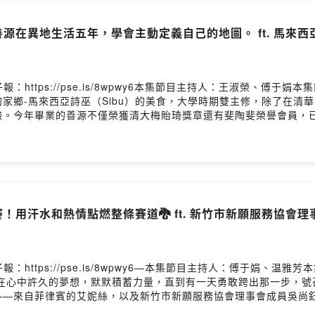
善源在異地生活五年，學會主動定義自己的地圖。 ft. 馬來
：https://pse.is/8wpwy6本集節目主持人：王淑榮、傅于
家鄉-馬來西亞詩巫（Sibu）的美食，大學時期雙主修，除了在清
驗。今年畢業的善源不僅榮獲清大梅貽琦獎章還有斐陶斐榮譽會員，
積的在台生活、求學經驗，也跟我們深入的分享他對教育的看見。從
聽、了解並肯定不同的價值觀，勇於嘗試、不怕失敗，用行動將0變為
 來自馬來西亞詩巫的僑生——張善源。高中畢業後隻身來台，他的大
榮譽會員。而他的下一站，已經成功考取了台大心理所。但比起這些
，我學習去擁抱，看見每個人都有其獨特之處。」一次又一次的國際
試，他用行動將 0 變成 1。這週的節目，我們邀請到善源，聽他
賽！用汗水和熱情點燃整條賽道🐉 ft. 新竹市新願服務協
工時，捕魚的叔叔給他體驗魚的重量。上圖為善源去印尼教導孩子們
ke.com/s/7qxgB ⬅️ 還有機會抽到小禮物唷🎁也別忘了按讚《新生
//pse.is/newcomedm—企劃 | 傅于娟腳本 | 傅于娟錄音 | 
報：https://pse.is/8wpwy6—本集節目主持人：傅于娟、
藏在心中許久的夢想，默默積蓄力量，直到有一天勇敢跨出那一步，號
—來自菲律賓的艾妮絲，以及新竹市新願服務協會理事會成員吳尚鈺C
建一隻屬於新住民的龍舟隊，並親自擔任教練帶領大家。來到新竹後