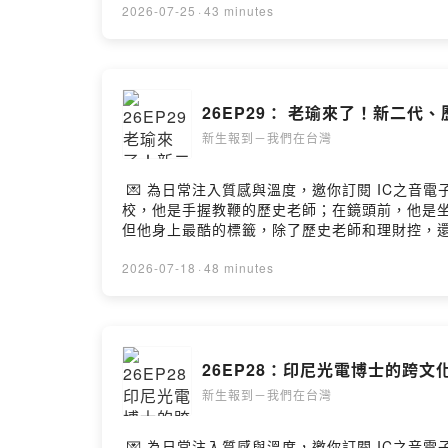
終於在新竹市新願服務協會的全力支持與尚鈺的
2026-07-25
·
43 minutes
立了「新竹新秀隊（Hsinchu Rookie
團結精神，成功在大太陽下的新竹端午龍舟賽中
旅又帶給她們什麼樣的感動與人生啟發？今天，就
https://www.surveycake.com/s
26EP29： 老瑜來了！新二代
動人故事，都在 IC之音電子報：https://pse.is
新生報到－我們在台灣
💌 為日常注入質感與溫度，邀你訂閱 IC之音電子
校，他是手握教鞭的歷史老師；在鏡頭前，他是坐
但他身上最酷的標籤，除了歷史老師和理財控，
我們聊聊那些最真實、最內心的私房對話：💡 本集
是……？這份肯定對他的家族而言，有著什麼樣特別
2026-07-18
·
48 minutes
紅時，究竟是助力還是困擾？📈 理財魂的背後
二代的台灣觀察日記：從身分認同的掙扎，到對
的你： 節目尾聲，老瑜也特別溫柔喊話，並分
趣的夥伴，還是正在尋找自我認同的靈魂，這一集，絕對會讓
26EP28：印尼光電博士的跨文化
我們分享你的心得 ➡️ https://www.surve
在地人物與文化交融的動人故事，都在 IC之音電子報：htt
新生報到－我們在台灣
💌 為日常注入質感與溫度，邀你訂閱 IC之音電子