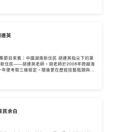
價值與人生方向。除了擁有韓國與台灣兩地的生活
韓文教學，也透過自身經驗陪伴學員認識韓國文
這是一段關於選擇、轉變與重新出發的人生故事。
了按讚《新生報到-我們在台灣》臉書粉專，聽見更多精彩故事
 宏錄音 | 傅于娟剪輯 | 傅于娟
胡連英
劉貝貝本集節目來賓：中國湖南新住民 胡連英指尖下的第
新住民——胡連英老師。胡老師於2008年跨越海
一年便考取三級檢定，隨後更在歷經技藝瓶頸與自
將專業的琴藝理論帶回竹北、竹松等社區大學，也
的樂團投入公益演出，將美妙的音韻傳遞至安養
並舒緩現代人的壓力。從一位尋找生活重心的妻
感受古箏背後的優雅底蘊與勇氣。—與我們分享你
-我們在台灣》臉書粉專，聽見更多精彩故事👏💌在地人物與
剪輯 | 傅于娟
新住民余白