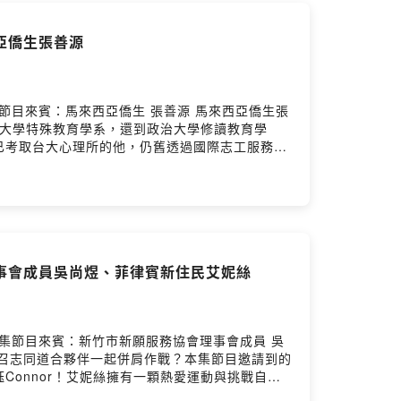
西亞僑生張善源
娟本集節目來賓：馬來西亞僑生 張善源 馬來西亞僑生張
華大學特殊教育學系，還到政治大學修讀教育學
已考取台大心理所的他，仍舊透過國際志工服務付
特殊教育出發，看見每個人都有其獨特之處，一次
1。【從特教到心理，把 0 變成 1 的擁抱哲
學生活過得比誰都瘋狂。今年畢業的他，不僅榮獲
亮眼的光環，善源更讓人動容的，是他這 5 年來
志工服務，他學會的不是盲目的付出，而是「擁抱
聊聊這 5 年驚豔的台灣求學記，以及他眼中那份
會理事會成員吳尚煜、菲律賓新住民艾妮絲
，印尼流行曲結合華人新年文化舞蹈。—與我們分
報到-我們在台灣》臉書粉專，聽見更多精彩故事👏💌在地人
王淑榮剪輯 | 傅于娟
温雅芳本集節目來賓：新竹市新願服務協會理事會成員 吳
召志同道合夥伴一起併肩作戰？本集節目邀請到的
onnor！艾妮絲擁有一顆熱愛運動與挑戰自我
，她不曾忘記這個心願，花了整整兩年持續推動，