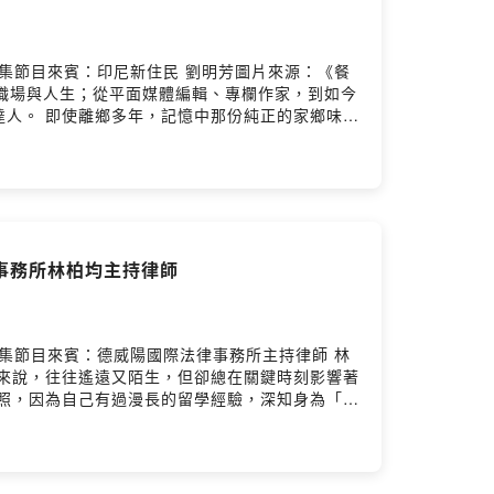
何鳳心本集節目來賓：印尼新住民 劉明芳圖片來源：《餐
職場與人生；從平面媒體編輯、專欄作家，到如今
人。 即使離鄉多年，記憶中那份純正的家鄉味從
師將帶我們推開南洋料理的神祕大門： 💡 純正
：為了讓在台灣的大家能更便利地享受道地南洋
看到會害怕的雞蛋花，是如何在看見其他島嶼國家對
目，聽聽明芳老師如何用香料，在台灣溫柔地開創
你的心得 ➡️
》臉書粉專，聽見更多精彩故事👏💌在地人物與文化交融的
律事務所林柏均主持律師
娟
傅于娟本集節目來賓：德威陽國際法律事務所主持律師 林
來說，往往遙遠又陌生，但卻總在關鍵時刻影響著
照，因為自己有過漫長的留學經驗，深知身為「外
」 > 在這集節目中，林律師將無私分享他長期深
常因為哪些觀念不同，而不小心誤觸法網？🛑 詐
語，收到警局或法院通知書的第一時間正確處理流
尋求協助管道：如果真的遇到問題，新住民可以去哪