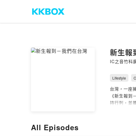
新生報
IC之音竹
Lifestyle
C
台灣，一座
《新生報到
持行列，並
節目持續深
台灣多元文
本節目由新
All Episodes