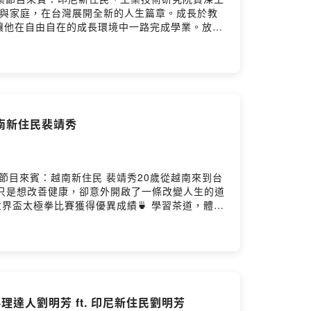
姻與家庭，在台灣展開全新的人生篇章。成長於教
讓他在自由自在的成長環境中一路完成學業。放學
礙，在台灣完成學業、投入科技業、找到人生伴
，卻也理解孩子需要融入同儕、擁有共同話題，因
教育最真實的思考。節目亮點• 從印尼萬隆到台
成績，而是在孩子遇到困難時適時陪伴與引導，塑
、建立家庭。• 身為父親後，重新看待印尼與台
• 一段跨越國界的人生旅程，也是一位父親在兩
越南新住民裴靖秀
qxgB ⬅️ 還有機會抽到小禮物唷🎁也別忘了按讚《新生
is/newcomedm—企劃 | 柴 宏腳本 | 柴
貝本集節目來賓：越南新住民 裴靖秀20歲從越南來到台
只是想改善健康，卻意外開啟了一條改變人生的道
界盃太極拳比賽獲得優異成績🍵 學習茶道，體會
與愛分享給更多人從「被幫助的人」，到成為「幫助
的一個人。本集《新生報到－我們在台灣》，一起
你的心得 ➡️
》臉書粉專，聽見更多精彩故事👏💌在地人物與文化交融的
娟
理達人劉明芳 ft. 印尼新住民劉明芳