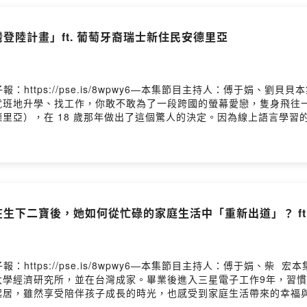
後，林律師感性地提醒：「法律的背後，還是要保有人性。」現代法
民朋友們說出他們心底最真實的訴求。🔗 更多新住民生活法律資訊
灣登陸計畫」ft. 葡萄牙裔瑞士新住民安德里亞
yang.com—與我們分享你的心得 ➡️ https://www.surveycak
故事👏💌在地人物與文化交融的動人故事，都在 IC之音電子報：https
報：https://pse.is/8wpwy6—本集節目主持人：傅于娟、
就班地升學、找工作，你敢不敢為了一段跨國的螢幕愛戀，隻身飛往
里亞），在 18 歲那年做出了這個驚人的決定。因為線上語言學習
卻是零。第一次從螢幕走向現實，到底是心動還是衝動？當她跟歐洲的父
會，到在台灣唸大學、結婚又升格當媽媽，小安走過了一段宛如電影
撞，以及與台灣婆婆相處的「跨文化大智慧」！現在回頭看，小安會
️ https://www.surveycake.com/s/7qxgB ⬅️
交融的動人故事，都在 IC之音電子報：https://pse.is/newco
在生下二寶後，她如何從忙碌的家庭生活中「重新出道」？ ft
：https://pse.is/8wpwy6—本集節目主持人：傅于娟、
大學經濟研究所，並在台灣成家。畢業後進入三星電子工作9年，習
起居，雖然享受陪伴孩子成長的時光，也感受到家庭生活帶來的幸福
能夠體現自我價值與成就感的事情，因而產生了內心的落差。從每天