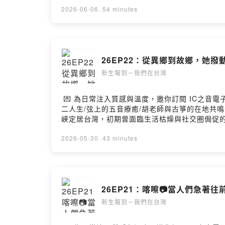
與價值，她曾經歷一段迷惘的時期。後來透過學
2026-06-06
·
54 minutes
經驗，她也結合中文專業、經濟學背景以及多年
化、建立語言自信，將人生不同階段累積的養分
—與我們分享你的心得 ➡️ https://www.su
👏💌在地人物與文化交融的動人故事，都在 IC之音電子報
26EP22：從異鄉到故鄉，她撥
新生報到－我們在台灣
💌 為日常注入質感與溫度，邀你訂閱 IC之音電子
二人生/弦上的五音療癒/胡老師與古箏的在地共
峽定居台灣，初期曾面臨生活枯燥與社交圈侷促
學摸索後，轉身投入專業教學。為了追求更系統化
創辦了自己的教室-英韻古箏教室。如今，胡老
2026-05-30
·
43 minutes
中心與老街巷弄。她致力於推廣中國傳統的「五
子，到成為獲得台灣學生高度肯定的專業職人，
的心得 ➡️ https://www.surveycake
文化交融的動人故事，都在 IC之音電子報：https://
26EP21：喀嚓📷當人們急著
新生報到－我們在台灣