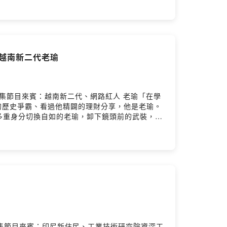
了語言溝通、時間協調與繁複的報名手續，正式成
的突發狀況，這群夥伴展現了「同在一艘船上」的極致
短時間內凝聚跨國隊友的心？這趟劃龍舟的圓夢之
你的心得 ➡️
》臉書粉專，聽見更多精彩故事👏💌在地人物與文化交融的
 越南新二代老瑜
芳
温雅芳本集節目來賓：越南新二代、網路紅人 老瑜「在學
趣的歷史爭霸、看過他精闢的理財分享，他是老瑜。
多重身分切換自如的老瑜，卸下鏡頭前的武裝，和
十萬銀牌獎牌的老瑜，媽媽看到獎牌的第一反應竟然
導」，晚上需要「娛樂與共鳴」，學生抓包他是大網
銳度，是否與新二代的成長背景悄悄掛鉤？🌏 新
由表達與保護彼此的界線？給正在身分認同中掙扎
嗎？不論你是老瑜的忠實觀眾、對歷史與理財感興
instagram.com/oldfish0723/—與
《新生報到-我們在台灣》臉書粉專，聽見更多精彩故事👏💌
 | 温雅芳剪輯 | 傅于娟
柴 宏本集節目來賓：印尼新住民、工業技術研究院資深工