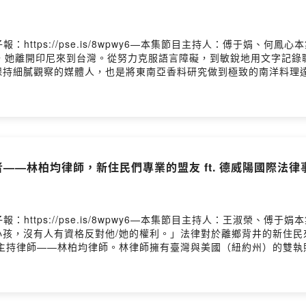
報：https://pse.is/8wpwy6—本集節目主持人：傅于娟、
年，她離開印尼來到台灣。從努力克服語言障礙，到敏銳地用文字記錄
保持細膩觀察的媒體人，也是將東南亞香料研究做到極致的南洋料理達
香料」就是串起印尼與台灣最深的情感連結。 在本集節目中，明芳老
身處台灣的我們又該如何分辨真偽？ 🍲 從廚房到工廠的文化革命
料」研發出原汁原味的方便包？🌸 雞蛋花的恐懼與翻轉：小時候
是一場美食的饗宴，更是一段用生命淬鍊出的跨文化故事。鎖定本集節
暨飲食文化、食譜 https://nanyangfood.tw—與我們分享
/7qxgB ⬅️ 還有機會抽到小禮物唷🎁也別忘了按讚《新生報到-我們在台灣
者——林柏均律師，新住民們專業的盟友 ft. 德威陽國際法
/newcomedm—企劃 | 何鳳心腳本 | 何鳳心錄音 | 傅于娟剪輯 | 傅于
報：https://pse.is/8wpwy6—本集節目主持人：王淑榮、
小孩，沒有人有資格反對他/她的權利。」法律對於離鄉背井的新住民
的主持律師——林柏均律師。林律師擁有臺灣與美國（紐約州）的雙執
他深信：「幫助一個新住民，就是幫助一個家庭，甚至是一個家族。
活中的法律盲點：📌 本集精彩看點：⚠️ 文化差異誤區：新住民最
住民最容易落入哪些圈套？📞 收到公文別慌：不熟悉台灣法律術
被遣返」，台灣法律目前對新住民離婚後的居留權有哪些保障？🔍 