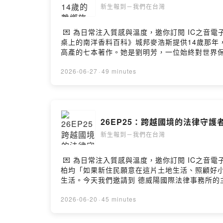
新生報到－我們在台灣
💌 為日常注入質感與溫度，邀你訂閱 IC之音電子
桌上的南洋香料百科》城邦麥浩斯提供14歲那
高產的七本著作。她是劉明芳，一位始終對世界
未淡去。明芳老師說，食物是最好的時光機，而「
椰糖的秘密：你知道純正椰糖對身體有什麼好處？
2026-06-27
·
49 minutes
味，老師如何與工廠反覆研究，堅持用「純天然香
它的熱愛後，迎來了美麗的心境翻轉？ 這不只
出一條屬於自己的南洋路。 南洋料理達人劉明芳南洋辛香料
https://www.surveycake.com/s
26EP25：跨越國境的法律守護
動人故事，都在 IC之音電子報：https://pse.is
新生報到－我們在台灣
💌 為日常注入質感與溫度，邀你訂閱 IC之音電子
柏均「如果新住民願意在這片土地生活、照顧好
生活。今天我們邀請到 德威陽國際法律事務所
國人」在文化、語言、生活與工作環境上的不易。
耕新住民領域的豐富經驗，帶大家拆解那些隱藏在生
2026-06-20
·
45 minutes
騙陷阱防範：在詐騙頻傳的年代，語言磨合期的新
程？🛡️ 居留權大解密：許多人擔心「離婚就會