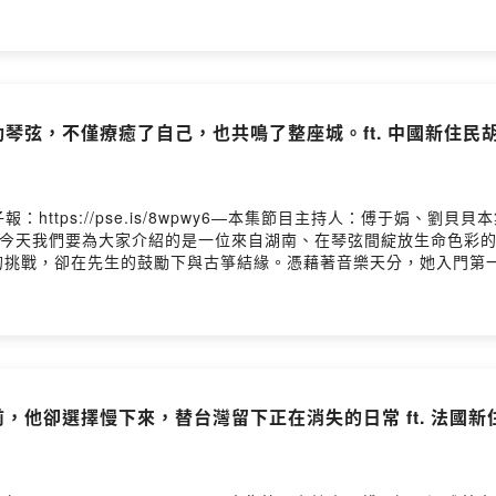
習、翻譯工作、重返校園，再到投入韓文教學，她一步步找回自己的
跨國企業工作歷練，具備跨文化溝通與教學優勢。如今，她不僅投入
轉化為教學能量。從韓國到台灣，從職場到家庭，再走進教育現場，
rveycake.com/s/7qxgB ⬅️ 還有機會抽到小禮物唷🎁也別忘
：https://pse.is/newcomedm—企劃 | 柴 宏腳本 | 柴
動琴弦，不僅療癒了自己，也共鳴了整座城。ft. 中國新住民
報：https://pse.is/8wpwy6—本集節目主持人：傅于娟、
鳴今天我們要為大家介紹的是一位來自湖南、在琴弦間綻放生命色彩的
的挑戰，卻在先生的鼓勵下與古箏結緣。憑藉著音樂天分，她入門第
的教育觀念，她於2019年專程赴大陸中央音樂學院名師班深造，
師不僅是一位專業的古箏講師，更持有街頭藝人證照，帶領由學生組成
音療癒」（工、商、角、徵、羽）與漢服美學，深信古箏能療癒身心
胡老師用琴聲譜寫出動人的在地故事。今天就讓我們透過她的指尖，
.com/s/7qxgB ⬅️ 還有機會抽到小禮物唷🎁也別忘了按讚《新生報到
pse.is/newcomedm—企劃 | 劉貝貝腳本 | 劉貝貝錄音 | 傅于娟
往前，他卻選擇慢下來，替台灣留下正在消失的日常 ft. 法國