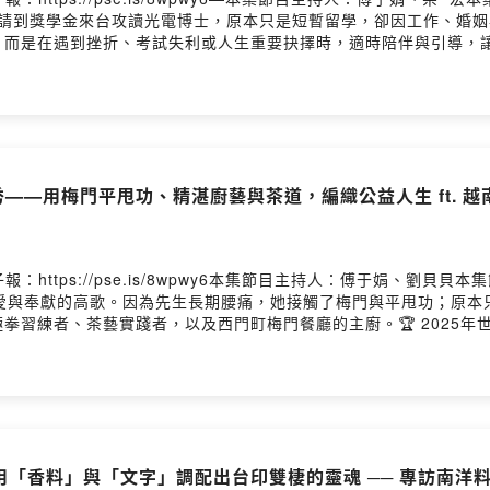
申請到獎學金來台攻讀光電博士，原本只是短暫留學，卻因工作、婚
，而是在遇到挫折、考試失利或人生重要抉擇時，適時陪伴與引導，
他最深刻的童年記憶。一句中文都不會的他，如何跨越語言與文化障
，他看見台灣普遍存在的補教文化，雖然與自己的成長經驗截然不同
我們在台灣》，一起聽他分享跨越文化的人生故事，以及身為父親對
最後在異鄉落地生根？• 出身教授家庭，父母不靠責備與壓力要求
都不會開始，分享如何克服語言障礙、適應台灣生活，並在科技業發展
定，而是思考如何在尊重孩子、融入同儕與家庭理念之間取得平衡。
秀——用梅門平甩功、精湛廚藝與茶道，編織公益人生 ft. 
你的心得 ➡️ https://www.surveycake.com/s/7
地人物與文化交融的動人故事，都在 IC之音電子報：https://pse.
：https://pse.is/8wpwy6本集節目主持人：傅于娟、劉貝
曲愛與奉獻的高歌。因為先生長期腰痛，她接觸了梅門與平甩功；原本
習練者、茶藝實踐者，以及西門町梅門餐廳的主廚。🏆 2025年世
飪養文化入菜，將養生融入每一道料理❤️ 長年投入公益服務，把健康
只是照顧自己的身體，更是用一顆為人著想的心，傳遞溫暖給身邊每
極、茶道與料理，走出一條充滿感恩與奉獻的生命之路。—與我們分享
/7qxgB ⬅️ 還有機會抽到小禮物唷🎁也別忘了按讚《新生報到-我們在台灣
/newcomedm—企劃 | 劉貝貝腳本 | 劉貝貝錄音 | 傅于娟剪輯 | 傅于
她用「香料」與「文字」調配出台印雙棲的靈魂 ── 專訪南洋料