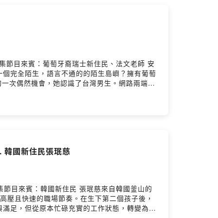
律強調共融、重視親權，並以「孩子的最佳利益」
（家事・勞資・刑事・民事・企業・跨境）： 歡
e.com/s/7qxgB ⬅️ 還有機會抽到小禮物唷🎁也別
://pse.is/newcomedm—企劃 | 傅
劉貝貝本集節目來賓：葡萄牙裔瑞士新住民、法文老師 安
一個完全陌生，語言不通的的陌生島嶼？擁有葡萄
的一次偶然機會，她認識了台灣男生。網路兩端連
母說「我要去台灣生活了」，傳統與開明的觀念又
情節般的浪漫旅程。這一路走來，不只有愛情的甜
對當年那個勇敢的自己說些什麼？邀請您一起來收
 還有機會抽到小禮物唷🎁也別忘了按讚《新生報到-我們在
medm—企劃 | 劉貝貝腳本 | 劉貝貝錄音 | 傅于
. 韓國新住民張珉慈
柴 宏本集節目來賓：韓國新住民 張珉慈來自韓國釜山的
慣高壓且快速的職場節奏。在生下第二個孩子後，
與滿足，但從原本忙碌充實的工作狀態，轉變為以
被工作追著跑，到重新思考自己在家庭之外的角色