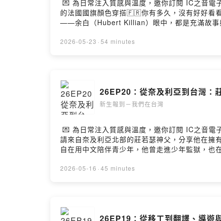
💌 為日常注入質感與溫度，邀你訂閱 IC之音電子
的法國國旗顏色穿搭🇫🇷你有多久，沒有好好
——余白（Hubert Killian）眼中，都是
居。在臺灣生活超過20年的余白老師，擅長用
而言，攝影不只是記錄現實，更是精準調度空間
2026-05-23
·
54 minutes
子。《臺北原味》封面照片——在小吃攤用餐的
彼此觀後的感受，進而聊到都市更新（都更）對
最實在的無窮魅力 。2025年3月，余白老師在香
在香山火車站旁的展演空間「藝站 One Station」舉
26EP20：從奈及利亞到台灣：
🎁也別忘了按讚《新生報到-我們在台灣》臉書粉專，聽
劃 | 温雅芳腳本 | 温雅芳錄音 | 温雅芳剪輯 | 温
新生報到－我們在台灣
💌 為日常注入質感與溫度，邀你訂閱 IC之音電子
請來自奈及利亞北部的莊若瑟神父，分享他在擁
自在用中文陪伴青少年，他曾走進少年監獄，也
一段跨越文化與語言的旅程，如何成為他人生命
到自在的轉變・少年監獄中最直接、最誠實的青
2026-05-16
·
45 minutes
帶出「找到自己」的深刻提醒—與我們分享你的心得 ➡️ h
臉書粉專，聽見更多精彩故事👏💌在地人物與文化交融的
輯 | 傅于娟
26EP19：從移工到翻譯、導遊