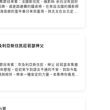
温雅芳本集節目來賓：法國新住民、攝影師 余白沒有說好
招牌，或是路邊攤的鐵桌椅，在來自法國的攝影師
與加勒比海島嶼的童年養分來到臺灣，與太太在台北定
在他的鏡頭下，成了充滿故事與情感的風景。對他
照片，也讓我們有機會重新看見這座島嶼迷人的樣
原味》封面照片——在小吃攤用餐的男人，並分享
每位聽眾一起慢下來，找回臺灣日常生活最老實、
，並分享攝影點滴與心得。2025年3月，余白老師
cake.com/s/7qxgB ⬅️ 還有機會抽到小禮物唷
奈及利亞新住民莊若瑟神父
https://pse.is/newcomedm—企
柴宏本集節目來賓：奈及利亞新住民、神父 莊若瑟本集邀
生命歷程。從初來乍到語言不通的不安，到如今能
聽與陪伴，帶來一種安定的力量。本集帶你看見，
。本集亮點：・學中文鬧笑話的真實片段，從尷尬
，他如何成為年輕人的依靠・跨文化的人生旅程，
機會抽到小禮物唷🎁也別忘了按讚《新生報到-我們在台灣》
m—企劃 | 柴 宏腳本 | 柴 宏錄音 | 傅于娟剪
小芳