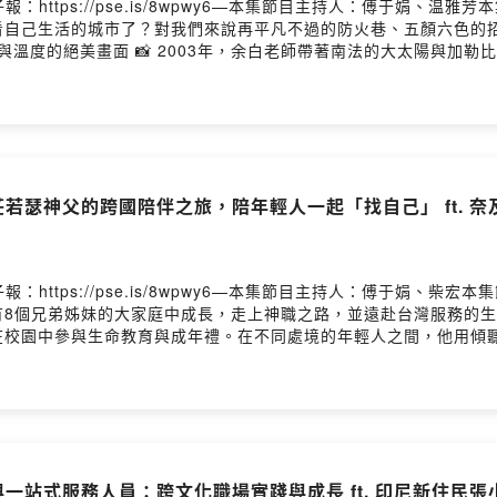
報：https://pse.is/8wpwy6—本集節目主持人：傅于娟、
看看自己生活的城市了？對我們來說再平凡不過的防火巷、五顏六色的
充滿故事與溫度的絕美畫面 📸 2003年，余白老師帶著南法的大太陽
底片相機來記錄、捕捉時光的流轉，而那些我們早已習慣的台灣日常，
與人物，描述出他「自己去想像、去深深愛上的臺灣」，這一張張的
男人。圖/來賓提供節目中，余白老師與兩位主持人一同凝視著《臺北
下一代土地歸屬感的衝擊，以及慢下來的重要性，所以我們也要邀請
山火車站旁的展演空間「藝站 One Station」舉辦攝影展《花塵》
辦攝影展《花塵》。—與我們分享你的心得 ➡️ https://www.survey
莊若瑟神父的跨國陪伴之旅，陪年輕人一起「找自己」 ft. 
見更多精彩故事👏💌在地人物與文化交融的動人故事，都在 IC之音電子報：
雅芳
報：https://pse.is/8wpwy6—本集節目主持人：傅于娟、
有8個兄弟姊妹的大家庭中成長，走上神職之路，並遠赴台灣服務的
在校園中參與生命教育與成年禮。在不同處境的年輕人之間，他用傾
中的支持與光，也提醒我們——找到自己，才是生命中最重要的功課
春對話・校園裡不一樣的神父角色：用陪伴取代說教・從不安到安定
ttps://www.surveycake.com/s/7qxgB ⬅️ 還有
動人故事，都在 IC之音電子報：https://pse.is/newcomed
與一站式服務人員：跨文化職場實踐與成長 ft. 印尼新住民張