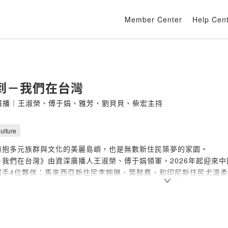
Member Center
Help Cen
到－我們在台灣
科廣播｜王淑榮、傅于娟、雅芳、劉貝貝、柴宏主持
ulture
擁抱多元族群與文化的美麗島嶼，也是無數新住民築夢的家園。
－我們在台灣》由資深廣播人王淑榮、傅于娟領軍，2026年起迎來
攜手4位夥伴：馬來西亞新住民李婉琳、葉懿鳳，和印尼新住民尤溫
耕新住民議題，邀訪各領域的新住民及其子女、相關專家學者與民間
化的精彩交織。讓我們透過這個節目，打開耳朵與心靈，一起傾聽這
住民發展基金贊助播出。