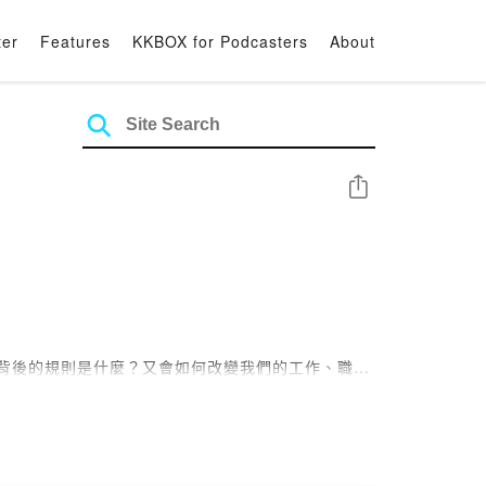
ter
Features
KKBOX for Podcasters
About
Share
化背後的規則是什麼？又會如何改變我們的工作、職涯
台權力、產業競爭與個人職涯。我們從蘋果、
文 × 職涯的視角，把複雜的科技世界講得更有邏輯，