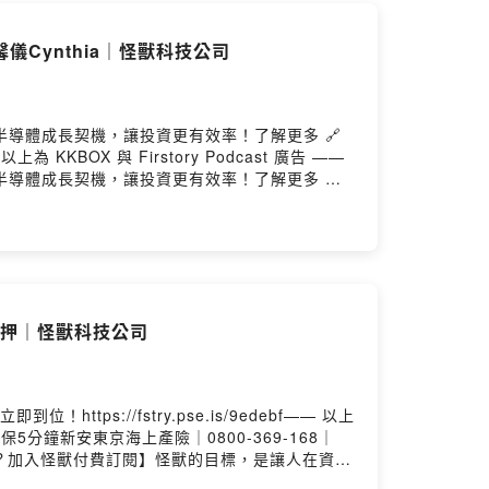
Cynthia｜怪獸科技公司
以及個人該如何在變動中設計自己的下一局。
 半導體成長契機，讓投資更有效率！了解更多 🔗
KKBOX 與 Firstory Podcast 廣告 ——
 半導體成長契機，讓投資更有效率！了解更多 🔗
KKBOX 與 Firstory Podcast 廣告 ——
光，別人說 A 好，我們就跟著動搖，最後把自己
I 執行，越做越迷茫。這集怪獸科技公司與《從
強武器，用這套人生演算法，打造強大的內核穩定。
手如何拆解？19:20 一開始就找資料是錯的？AI
很強到底要人幹嘛？如何找到自己的差異化、讓人持續
全押｜怪獸科技公司
vocus.cc/salon/monstech-inc🎧
6cfb4300🎬 怪獸科技公司 YouTube 頻道訂閱：
om/monstech.inc🧵 怪獸科技公司 Threads：
ch.inc/📬 合作邀約請洽：noric.tw@gmail.com#職
://fstry.pse.is/9edebf—— 以上
儀 #怪獸科技公司 #老闆沒說的事 #職涯發展 #小數
，手機投保5分鐘新安東京海上產險｜0800-369-168｜
好的分析？加入怪獸付費訂閱】怪獸的目標，是讓人在資訊
位置、選擇與未來，歡迎加入怪獸科技公司付費訂