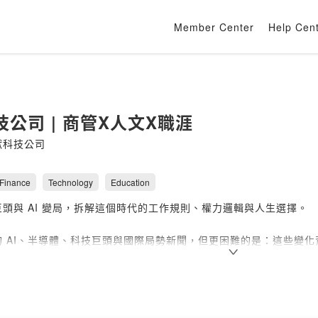
Member Center
Help Cen
公司 | 商管X人文X職涯
獸科技公司
 Finance
Technology
Education
技巨頭與 AI 變局，拆解這個時代的工作規則、權力邏輯與人生選擇。
的 AI、半導體、科技巨頭與國際局勢新聞，但更困難的是：這些變
？
司是一檔從台灣視角出發的科技商業節目，討論 AI、科技巨頭、平
、微軟、輝達、台積電，到台灣在全球科技競爭中的位置，用商管 × 人