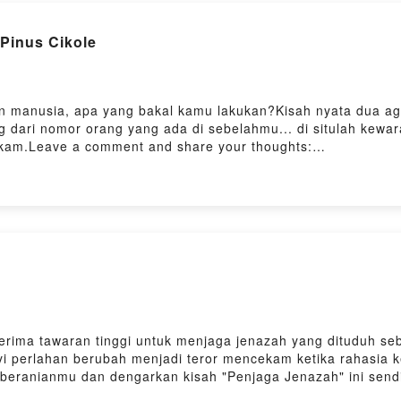
 kopi? Boleh ke
https://saweria.co/denyristanto
Pinus Cikole
Firstory Hosting
 manusia, apa yang bakal kamu lakukan?Kisah nyata dua agen
ng dari nomor orang yang ada di sebelahmu... di situlah kewa
kam.Leave a comment and share your thoughts:
701y87imo7zvy/commentsKirimkan Cerita Seram Kalian https://
rumahhororindonesia .... thanksDengerin juga podcast ini di Spo
 Firstory Hosting
rima tawaran tinggi untuk menjaga jenazah yang dituduh se
yi perlahan berubah menjadi teror mencekam ketika rahasia
eberanianmu dan dengarkan kisah "Penjaga Jenazah" ini send
thoughts: https://open.firstory.me/user/cljqmlaja02m701y87