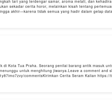
kah tari yang terdengar samar, aroma melati, dan kehadiran 
ukan sekadar cerita horor, melainkan kisah tentang pertemu
ngga akhir—karena tidak semua yang hadir dalam gelap dat
me/user/cljqmlaja02m701y87imo7zvy/commentsKirimkan Cerita Se
ta di YT juga ya @rumahhororindonesia .... thanksDengerin juga
o/denyristantoPowered by Firstory Hosting
uk di Kota Tua Praha. Seorang penilai barang antik masuk un
 menunggu untuk menghitung jiwanya.Leave a comment and sh
701y87imo7zvy/commentsKirimkan Cerita Seram Kalian https://
rumahhororindonesia .... thanksDengerin juga podcast ini di Spo
 Firstory Hosting
b