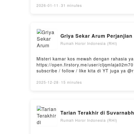
https://open.firstory.me/user/cljqmlaja02m
2026-01-11
·
31 minutes
subscribe / follow / like kita di YT juga ya @
di https://saweria.co/denyristantoPowered by
Griya Sekar Arum Perjanjian
Rumah Horor Indonesia (RHI)
Misteri kamar kos mewah dengan rahasia y
https://open.firstory.me/user/cljqmlaja02m
subscribe / follow / like kita di YT juga ya @
di https://saweria.co/denyristantoPowered by
2025-12-28
·
15 minutes
Tarian Terakhir di Suvarnab
Rumah Horor Indonesia (RHI)