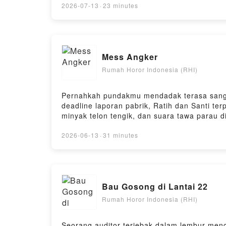
Kalian https://tinyurl.com/Cerita-Horor-Kamu
2026-07-13
·
23 minutes
ini di Spotify, Noice, Firstory, dlltraktir ko
Mess Angker
Rumah Horor Indonesia (RHI)
Pernahkah pundakmu mendadak terasa sangat 
deadline laporan pabrik, Ratih dan Santi te
minyak telon tengik, dan suara tawa parau 
Mereka tidak sadar, ada harga gelap yang se
tengkukmu malam ini.Leave a comment and s
2026-06-13
·
31 minutes
Seram Kalian https://tinyurl.com/Cerita-Horo
podcast ini di Spotify, Noice, Firstory, dlltr
Bau Gosong di Lantai 22
Rumah Horor Indonesia (RHI)
Seorang auditor terjebak dalam lembur menc