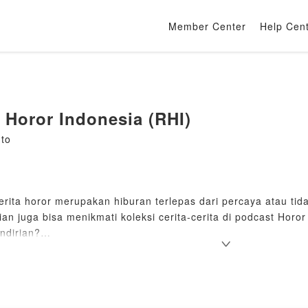
Member Center
Help Cen
Horor Indonesia (RHI)
nto
erita horor merupakan hiburan terlepas dari percaya atau tid
an juga bisa menikmati koleksi cerita-cerita di podcast Horor
ndirian?
gi cerita horor baik nyata ataupun fiksi
https://bit.ly/ceritaho
asama silahkan hubungi
deny.ristanto1104@gmail.com