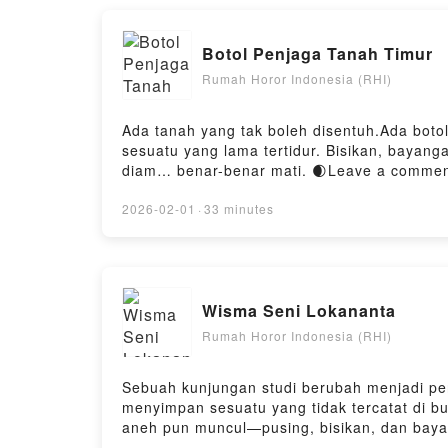
Botol Penjaga Tanah Timur
Rumah Horor Indonesia (RHI)
Ada tanah yang tak boleh disentuh.Ada bot
sesuatu yang lama tertidur. Bisikan, bayan
diam… benar-benar mati. 🌒Leave a comment 
subscribe / follow / like kita di YT juga ya @
di https://saweria.co/denyristantoPowered by
2026-02-01
·
33 minutes
Wisma Seni Lokananta
Rumah Horor Indonesia (RHI)
Sebuah kunjungan studi berubah menjadi pe
menyimpan sesuatu yang tidak tercatat di bu
aneh pun muncul—pusing, bisikan, dan bayan
akhir…karena tidak semua tempat tua ingin