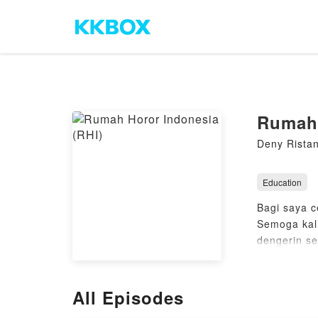
Rumah 
Deny Rista
Education
Bagi saya c
Semoga kali
dengerin se
Untuk berba
All Episodes
Untuk kerj