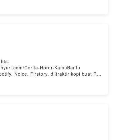
tinyurl.com/Cerita-Horor-KamuBantu
tify, Noice, Firstory, dlltraktir kopi buat RHI
hts:
tinyurl.com/Cerita-Horor-KamuBantu
tify, Noice, Firstory, dlltraktir kopi buat RHI