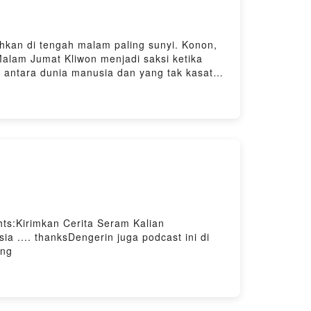
hkan di tengah malam paling sunyi. Konon,
alam Jumat Kliwon menjadi saksi ketika
s antara dunia manusia dan yang tak kasat
Leave a comment and share your
ke kita di YT juga ya @rumahhororindonesia
.co/denyristantoPowered by Firstory Hosting
hts:Kirimkan Cerita Seram Kalian
ia .... thanksDengerin juga podcast ini di
ing