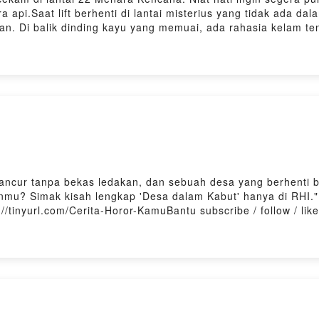
 api.Saat lift berhenti di lantai misterius yang tidak ada da
n. Di balik dinding kayu yang memuai, ada rahasia kelam t
k kunjung usai.Simak kisah lengkap "Bau Gosong di Lantai 22
re your thoughts: https://open.firstory.me/user/cljqmlaja0
r-KamuBantu subscribe / follow / like kita di YT juga ya @rum
aktir kopi buat RHI di https://saweria.co/denyristantoPowered b
ancur tanpa bekas ledakan, dan sebuah desa yang berhenti be
ranmu? Simak kisah lengkap 'Desa dalam Kabut' hanya di RHI
//tinyurl.com/Cerita-Horor-KamuBantu subscribe / follow / li
y, Noice, Firstory, dlltraktir kopi buat RHI di https://saweria