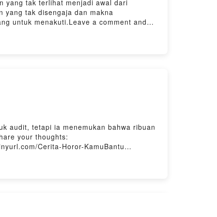
yang tak terlihat menjadi awal dari
an yang tak disengaja dan makna
ang untuk menakuti.Leave a comment and
ram Kalian https://tinyurl.com/Cerita-
 podcast ini di Spotify, Noice, Firstory,
tuk audit, tetapi ia menemukan bahwa ribuan
are your thoughts:
tinyurl.com/Cerita-Horor-KamuBantu
tify, Noice, Firstory, dlltraktir kopi buat RHI