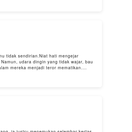
rindonesia .... thanksDengerin juga podcast
y Hosting
 tidak sendirian.Niat hati mengejar
 Namun, udara dingin yang tidak wajar, bau
malam mereka menjadi teror mematikan.
pastikan tidak ada yang ikut menempel di
a02m701y87imo7zvy/commentsKirimkan Cerita
ahhororindonesia .... thanksDengerin juga
y Firstory Hosting
lang, ia justru menemukan selembar kertas