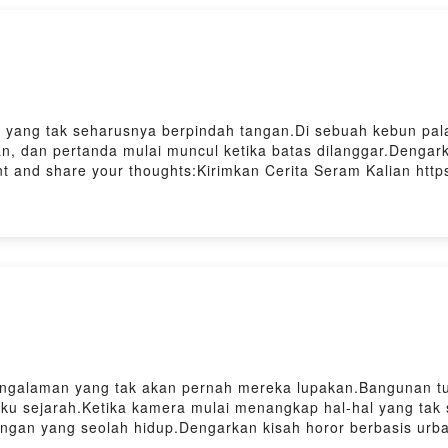
ol yang tak seharusnya berpindah tangan.Di sebuah kebun pa
gan, dan pertanda mulai muncul ketika batas dilanggar.Denga
and share your thoughts:Kirimkan Cerita Seram Kalian https
rumahhororindonesia .... thanksDengerin juga podcast ini di Spo
 Firstory Hosting
ngalaman yang tak akan pernah mereka lupakan.Bangunan tua
ku sejarah.Ketika kamera mulai menangkap hal-hal yang tak s
gan yang seolah hidup.Dengarkan kisah horor berbasis urban
 dikenang, dan tidak semua kebenaran ingin dibangunkan.Lea