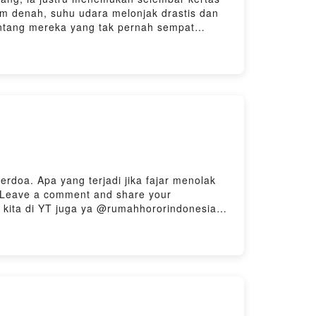
lam denah, suhu udara melonjak drastis dan
entang mereka yang tak pernah sempat
" – karena terkadang, lembur bisa menjadi
2m701y87imo7zvy/commentsKirimkan Cerita
ahhororindonesia .... thanksDengerin juga
y Firstory Hosting
rdoa. Apa yang terjadi jika fajar menolak
."Leave a comment and share your
ke kita di YT juga ya @rumahhororindonesia
.co/denyristantoPowered by Firstory Hosting