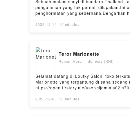
Sebuah malam sunyi di bandara Thailand.Lang
pengalaman yang tak pernah dilupakan.Ini b
penghormatan yang sederhana.Dengarkan hi
share your thoughts: https://open.firstory.
Horor-KamuBantu subscribe / follow / like ki
2025-12-14
·
10 minutes
dlltraktir kopi buat RHI di https://saweria.c
Teror Marionette
Rumah Horor Indonesia (RHI)
Selamat datang di Loutky Salon, toko terkut
Marionette yang tergantung di sana sedang
https://open.firstory.me/user/cljqmlaja02m
subscribe / follow / like kita di YT juga ya @
di https://saweria.co/denyristantoPowered by
2025-12-05
·
13 minutes
Rekaman Video di Hotel Gai