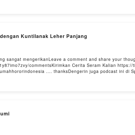
701y87imo7zvy/commentsKirimkan Cerita Seram Kalian https://
rumahhororindonesia .... thanksDengerin juga podcast ini di Spo
 Firstory Hosting
 dengan Kuntilanak Leher Panjang
ang sangat mengerikanLeave a comment and share your thoug
701y87imo7zvy/commentsKirimkan Cerita Seram Kalian https://
rumahhororindonesia .... thanksDengerin juga podcast ini di Spo
 Firstory Hosting
humi