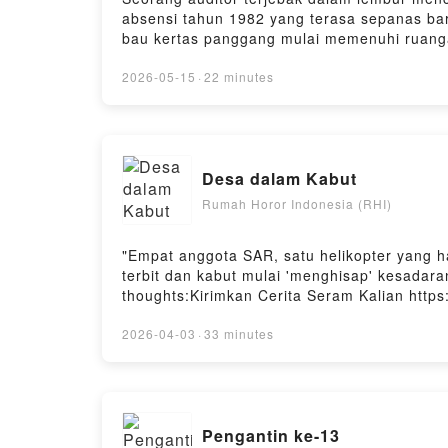
absensi tahun 1982 yang terasa sepanas bara
bau kertas panggang mulai memenuhi ruanga
pulang karena terjebak dalam tugas yang ta
jebakan selamanya.Leave a comment and sha
2026-05-15
·
22 minutes
Seram Kalian https://tinyurl.com/Cerita-Horo
podcast ini di Spotify, Noice, Firstory, dlltr
Desa dalam Kabut
Rumah Horor Indonesia (RHI)
"Empat anggota SAR, satu helikopter yang h
terbit dan kabut mulai 'menghisap' kesada
thoughts:Kirimkan Cerita Seram Kalian https:
.... thanksDengerin juga podcast ini di Spotif
2026-04-03
·
33 minutes
Pengantin ke-13