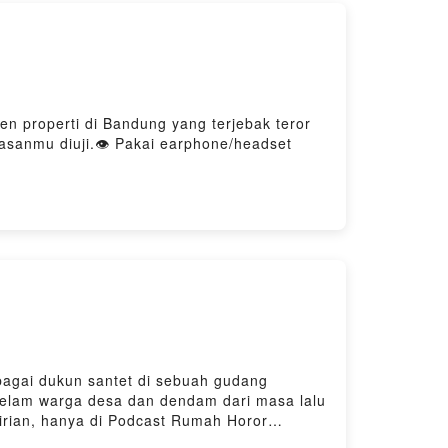
 properti di Bandung yang terjebak teror
rasanmu diuji.👁️ Pakai earphone/headset
tinyurl.com/Cerita-Horor-KamuBantu
tify, Noice, Firstory, dlltraktir kopi buat RHI
bagai dukun santet di sebuah gudang
 kelam warga desa dan dendam dari masa lalu
irian, hanya di Podcast Rumah Horor
imo7zvy/commentsKirimkan Cerita Seram