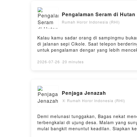
Mau traktir
Pengalaman Seram di Hutan 
Rumah Horor Indonesia (RHI)
Powered by 
Kalau kamu sadar orang di sampingmu bukan
di jalanan sepi Cikole. Saat telepon berderi
untuk pengalaman dengar yang lebih mence
https://open.firstory.me/user/cljqmlaja02m
subscribe / follow / like kita di YT juga ya @
2026-07-26
·
20 minutes
di https://saweria.co/denyristantoPowered by
Penjaga Jenazah
Rumah Horor Indonesia (RHI)
🄴
Demi melunasi tunggakan, Bagas nekat mene
terbengkalai di ujung desa. Malam yang sun
mulai bangkit menuntut keadilan. Siapkan k
Indonesia.Leave a comment and share your 