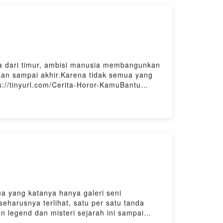
la dari timur, ambisi manusia membangunkan
rkan sampai akhir.Karena tidak semua yang
://tinyurl.com/Cerita-Horor-KamuBantu
tify, Noice, Firstory, dlltraktir kopi buat RHI
 yang katanya hanya galeri seni
eharusnya terlihat, satu per satu tanda
 legend dan misteri sejarah ini sampai
ve a comment and share your thoughts: