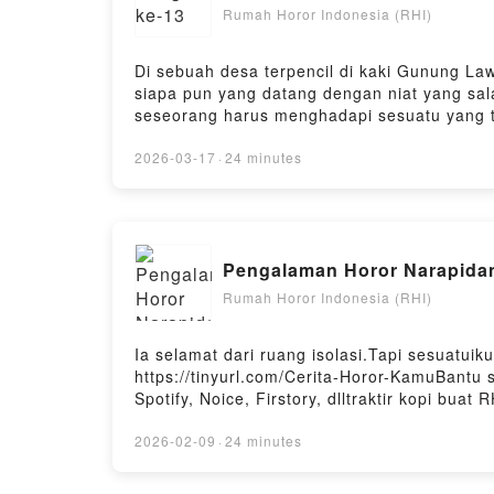
Rumah Horor Indonesia (RHI)
Di sebuah desa terpencil di kaki Gunung L
siapa pun yang datang dengan niat yang sal
seseorang harus menghadapi sesuatu yang ta
mata. Cerita ini bukan hanya tentang ketaku
thoughts:Kirimkan Cerita Seram Kalian https:
2026-03-17
·
24 minutes
.... thanksDengerin juga podcast ini di Spotif
Pengalaman Horor Narapidan
Rumah Horor Indonesia (RHI)
Ia selamat dari ruang isolasi.Tapi sesuatu
https://tinyurl.com/Cerita-Horor-KamuBantu s
Spotify, Noice, Firstory, dlltraktir kopi buat
2026-02-09
·
24 minutes