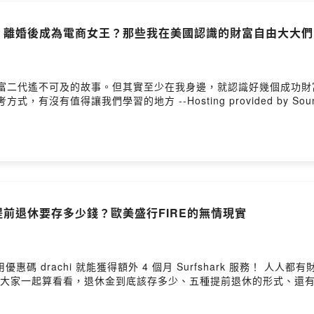
界？離婚後成為電商女王？那些我在美國認識的財富自由大大們
是富二代遙不可及的故事。但其實至少在我身邊，就認識好幾個成功財
沒有值得讓我們學習的地方 --Hosting provided by Sou
？提前退休要存多少錢？歐美盛行FIRE的無情現實
hi 就能獲得額外 4 個月 Surfshark 服務！ 人人都有財富自由、提早退休的夢，但你知道近年歐美雖然
家一起算看看，退休金到底該存多少、五種提前退休的形式、還有各種預料之外的