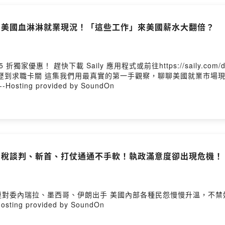
！？美國血淋淋就業現況！「這些工作」來美國薪水大翻倍？
 趕快下載 Saily 應用程式或前往https://saily.com/drachi 工程師在美國就是人生勝利組
歷到求職卡關 這集我們用最真實的第一手觀察，聊聊美國就業市場現
ng provided by SoundOn
！關稅談判、斬首、打仗通通不手軟！執政滿意度卻出現危機！
連對委內瑞拉、墨西哥、伊朗出手 美國內部各種民怨慢慢升溫，不禁
 provided by SoundOn