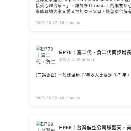
接受心理治療。」，讓許多Threads上的網友
來聊聊讓大家又愛又恨的亞洲父母、該怎麼化解有毒的親子關
2026-06-17
·
36 minutes
EP70｜富二代、負二代同步
淇葩人 ChiPodRant
(口誤更正) 一般建議房子/年收入比要是 3-7 年，不是3
2026-06-03
·
40 minutes
EP69｜台灣航空公司賺翻天，