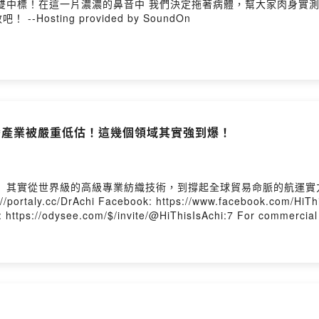
雙中標！在這一片濃濃的鼻音中 我們決定拖著病體，幫大家肉身實測
角度來看看，台灣的一些民俗偏方是不是真的有效吧！ --Hosting provided by SoundOn
灣產業被嚴重低估！這幾個領域其實強到爆！
？ 其實從世界級的高級專業紡織技術，到撐起全球貿易命脈的航運實
$/invite/@HiThisIsAchi:7 For commercial collaboration / 廠商合作與試用請洽：
ed by SoundOn
是本能，崩潰是日常！關於新手媽媽育兒的真心話