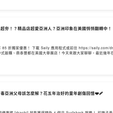
美國超夯！？精品店超愛亞洲人？亞洲印象在美國悄悄翻轉中！
 下載 Saily 應用程式或前往 https://saily.com/drachi 這幾年大家應該都有感，台灣半
中式飯糰、鼎泰豐都在美國大舉展店！今天來跟大家聊聊，最近幾年
毒亞洲父母該怎麼解？花五年治好的童年創傷回憶❤️‍🩹
chi] 就能獲得額外 4 個月 Surfshark 服務！ 前陣子黃仁勳一句「只要被亞洲父母養大，這輩子都需要