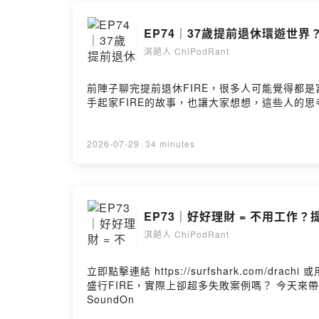
EP74｜37歲提前退休環遊世
淇葩人 ChiPodRant
前陣子聊完提前退休FIRE，很多人可能覺得都
手起家FIRE的故事，也讓大家想想，這些人的思考方式，有
2026-07-29
·
34 minutes
EP73｜好好理財 = 不用工作
淇葩人 ChiPodRant
立即點擊連結 https://surfshark.com/drachi 或用優惠碼 drac
盛行FIRE，實際上卻超多失敗案例嗎？ 今天來帶大
SoundOn