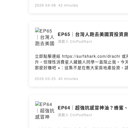
2026-04-08
·
42 minutes
EP65｜台灣人跑去美國買投資
淇葩人 ChiPodRant
立即點擊連結 https://surfshark.com/drachi 或用優惠碼 [dra
升，但理性消費星人藏鏡人同學一直阻止我。今天
那麼好賺吧 ※：這集不是在教大家房地產投資，請大家買房前還是要了解自身
Jenny.hu@plentimortgage.com --Hosting pr
2026-03-25
·
40 minutes
EP64｜超強抗感冒神油？蜂蜜
淇葩人 ChiPodRant