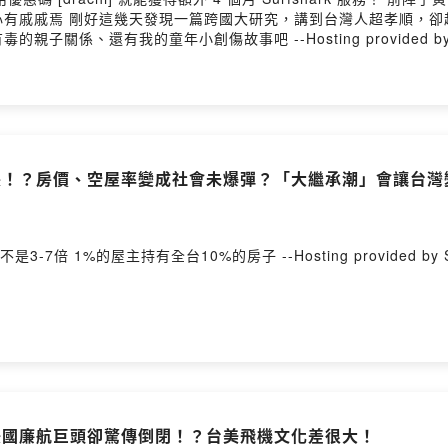
都心有戚戚焉 剛好這幾天發現一篇跨國大研究，講到台灣人超孝順，
係、還有我的童年小創傷故事吧 --Hosting provided by 
增長！？房價、空屋率變成社會未爆彈？「大繼承潮」會讓台灣
-7倍 1%的屋主持有全台10%的房子 --Hosting provided by S
美國廉航巨頭卻驚傳倒閉！？台美飛機文化差很大！