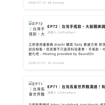
2026-07-15
·
38 minutes
EP72｜台灣手搖飲、大飯糰
淇葩人 ChiPodRant
立即使用優惠碼 drachi 購買 Saily 數據方案 即享 85 折獨家優惠！
刮目相看。但其實不只是高科技產業，手搖飲、
變化吧 --Hosting provided by SoundOn
2026-07-01
·
32 minutes
EP71｜台灣長輩世界難溝通！有
淇葩人 ChiPodRant
立即點擊連結 https://surfshark.com/drachi 或用優惠碼 [dra