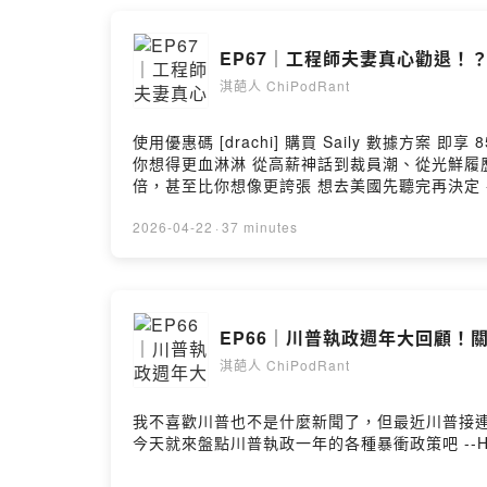
EP67｜工程師夫妻真心勸退
淇葩人 ChiPodRant
使用優惠碼 [drachi] 購買 Saily 數據方案 即享 85 折獨家優惠！
你想得更血淋淋 從高薪神話到裁員潮、從光鮮履
倍，甚至比你想像更誇張 想去美國先聽完再決定 --Hosti
2026-04-22
·
37 minutes
EP66｜川普執政週年大回顧
淇葩人 ChiPodRant
我不喜歡川普也不是什麼新聞了，但最近川普接
今天就來盤點川普執政一年的各種暴衝政策吧 --Hosting