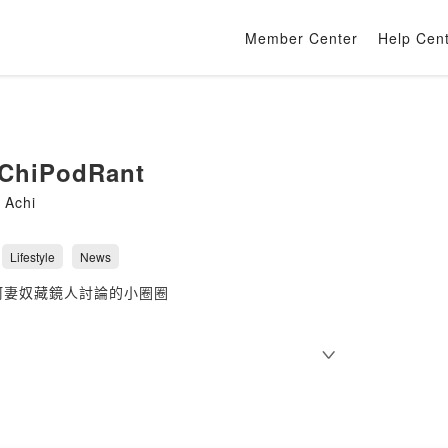
Member Center
Help Cen
hiPodRant
Achi
Lifestyle
News
阿妻奴藏鏡人討論的小圈圈
ovided by SoundOn