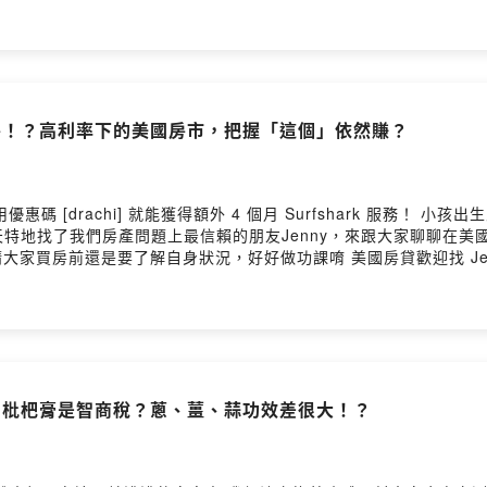
房！？高利率下的美國房市，把握「這個」依然賺？
chi] 就能獲得額外 4 個月 Surfshark 服務！ 小孩出生又去了一趟鳳凰城，這兩年想買房的念頭不斷攀
特地找了我們房產問題上最信賴的朋友Jenny，來跟大家聊聊在美
狀況，好好做功課唷 美國房貸歡迎找 Jenny 503-816-2888
ovided by SoundOn
、枇杷膏是智商稅？蔥、薑、蒜功效差很大！？