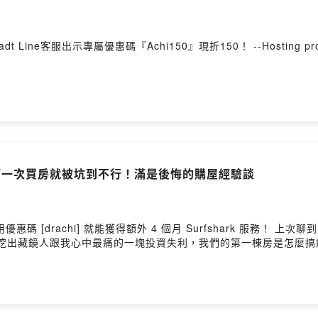
7a9adt Line客服出示專屬優惠碼『Achi150』現折150！ --Hosting pro
第一次買房就被坑到不行！滿是後悔的購屋經驗談
chi] 就能獲得額外 4 個月 Surfshark 服務！ 上次聊到美國買房投資，有些觀眾說想聽我們的美國買房
鏡人跟我心中最痛的一塊投資失利，我們的第一棟房是怎麼搞瘋我們的😭 --H