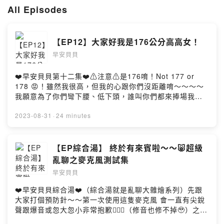
https://pay.firstory.me/user/ckrbt68zfakdy0941hxkwi081
All Episodes
Powered by Firstory Hosting
【EP12】大家好我是176公分高高女！
早安貝貝
❤️早安貝貝第十二集❤️⚠️注意⚠️是176唷！Not 177 or
178 😡！雖然我很高，但我的心跟你們沒距離唷～～～～
我願意為了你們彎下腰、低下頭，誰叫你們都來捧場我的
Podcast頻道，我怎麼能不疼啊！😍Instagram：
https://www.instagram.com/kaokeai_/小小愛的鼓勵
2023-08-31
·
24 minutes
😍：
https://pay.firstory.me/user/ckrbt68zfakdy0941hxkwi0
81片頭片尾曲玩家演唱： Julia Wu 吳卓源 , ChrisFlow
【EP綜合湯】 終於有來賓啦～～🐷超級
唐仲彣編曲： ChrisFlow 唐仲珳作曲： ChrisFlow 唐仲
亂聊之麥克風測試集
珳, Julia Wu吳卓源, terrytyelee製作： ChrisFlow 唐仲
早安貝貝
彣發行： ChynaHouse授權：
https://creativecommons.org/licenses/by-
❤️早安貝貝綜合湯❤️（綜合湯就是亂聊大雜燴系列）先跟
nd/4.0/deed.zh_TW連結： https://kkbox.fm/Aa5P8s?
大家打個預防針～～第一次使用這隻麥克風 會一直有尖銳
utm_source=firstory&utm_medium=podcast&utm_ca
聲跟爆音或忽大忽小非常抱歉🙇🏻‍♀️（修音也修不掉🥹）之後
mpaign=audio_libraryPowered by Firstory Hosting
會改正 再請大家多多見諒><熱烈掌聲歡迎本節目第一位來