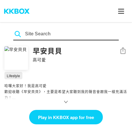
早安貝貝
Share
高可愛
Lifestyle
哈囉大家好！我是高可愛
歡迎收聽《早安貝貝》，主要是希望大家聽到我的聲音會跟我一樣充滿活
力！
節目主要內容是想分享生活中的喜怒哀樂，希望大家會喜歡～❤️
Instagram：
https://www.instagram.com/good.morning_babe/
Play in KKBOX app for free
小小愛的鼓勵：