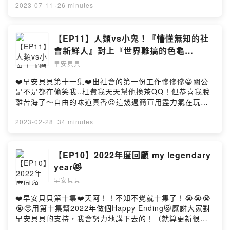
賓_陳品豬🐷可以說是全世界跟我最像的人（除了長相）快
2023-07-11
·
26 minutes
來聽聽我們怎麼亂⋯？聊⋯⋯？Instagram：
https://www.instagram.com/kaokeai_/小小愛的鼓勵
😍：
【EP11】人類vs小鬼！『懵懂無知的社
https://pay.firstory.me/user/ckrbt68zfakdy0941hxkwi0
會新鮮人』對上『世界難搞的色龜
81片頭片尾曲玩家演唱： Julia Wu 吳卓源 , ChrisFlow
BOSS』我..認..輸....才怪！
早安貝貝
唐仲彣編曲： ChrisFlow 唐仲珳作曲： ChrisFlow 唐仲
珳, Julia Wu吳卓源, terrytyelee製作： ChrisFlow 唐仲
❤️早安貝貝第十一集❤️出社會的第一份工作慘慘慘😀關公
彣發行： ChynaHouse授權：
是不是都在偷笑我..枉費我天天幫他換茶QQ！但恭喜我脫
https://creativecommons.org/licenses/by-
離苦海了～自由的味道真香😍這幾週簡直用盡力氣在玩，
nd/4.0/deed.zh_TW連結： https://kkbox.fm/Aa5P8s?
錢包裡的錢也剛好花完（開玩笑ㄉ 純粹為了單押..^^）好
utm_source=firstory&utm_medium=podcast&utm_ca
啦我真的廢話好多噢！總之㊗️大家都能找到理想的工作 賺
2023-02-28
·
34 minutes
mpaign=audio_libraryPowered by Firstory Hosting
大錢做自己想做的事！各位明天上班加油⛽️我先去歐洲度假
啦～記得想我唷><🤍Instagram：
https://www.instagram.com/kaokeai_/小小愛的鼓勵
【EP10】2022年度回顧 my legendary
😍：
year😻
https://pay.firstory.me/user/ckrbt68zfakdy0941hxkwi0
早安貝貝
81片頭片尾曲玩家演唱： Julia Wu 吳卓源 , ChrisFlow
唐仲彣編曲： ChrisFlow 唐仲珳作曲： ChrisFlow 唐仲
❤️早安貝貝第十集❤️天阿！！不知不覺就十集了！😭😭😭
珳, Julia Wu吳卓源, terrytyelee製作： ChrisFlow 唐仲
😭🥺用第十集幫2022年做個Happy Ending😻感謝大家對
彣發行： ChynaHouse授權：
早安貝貝的支持，我會努力地講下去的！（就算更新很慢
https://creativecommons.org/licenses/by-
也要有耐心的等我唷😚）㊗️大家的2023一切順利💗