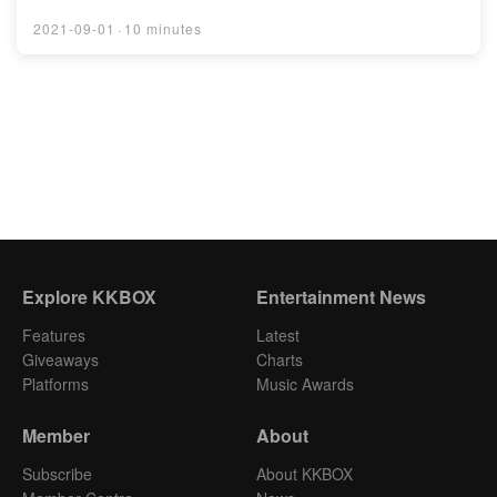
https://www.instagram.com/good.morning_babe/片頭
片尾曲玩家演唱： Julia Wu 吳卓源 , ChrisFlow 唐仲彣
2021-09-01
·
10 minutes
編曲： ChrisFlow 唐仲珳作曲： ChrisFlow 唐仲珳, Julia
Wu吳卓源, terrytyelee製作： ChrisFlow 唐仲彣發行：
ChynaHouse授權：
https://creativecommons.org/licenses/by-
nd/4.0/deed.zh_TW連結： https://kkbox.fm/Aa5P8s?
utm_source=firstory&utm_medium=podcast&utm_ca
mpaign=audio_libraryPowered by Firstory Hosting
Explore KKBOX
Entertainment News
Features
Latest
Giveaways
Charts
Platforms
Music Awards
Member
About
Subscribe
About KKBOX