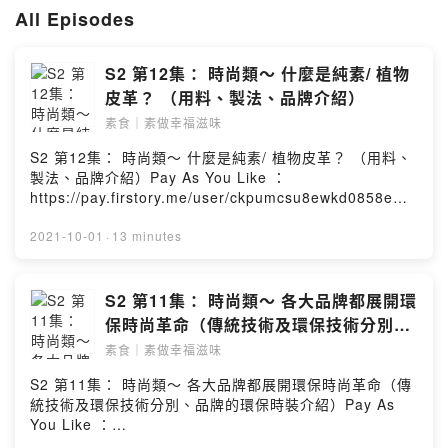
分享素食健身及飲食方法，
All Episodes
介紹城中素食資訊，教你點煮素食、食譜推介等 。
Elvis 期望打破大眾對傳統素食嘅觀念，
以第一身話俾大家知，
S2 第12集： 時尚類～ 什麼是純素/ 植物
小朋友從小食素到大都能夠健康成長。
皮革？ （用料、製法、品牌介紹）
自出生以來一塊肉都無食過嘅素食達人Elvis Chan，
素食｜素做幸福滋味
屬一名Slahers追夢者。
S2 第12集： 時尚類～ 什麼是純素/ 植物皮革？ （用料、
身兼電視節目主持、媒體廚師、
製法、品牌介紹）Pay As You Like ：
食譜書作者、舞台劇演員、工作室合夥人、
https://pay.firstory.me/user/ckpumcsu8ewkd0858em1
創業家等等不同身份。
uihop留言區：
Elvis一路以素食達人之名推動素食、健康生活文化。
https://open.firstory.me/story/cktzd2eayjlr00947y22u
2021-10-01
·
13 minutes
在疫情下曾開辦9期網上素食課程，
39rl?m=comment聯絡我們：
希望以素食幸福的力量，拉近親朋彼此的距離。
Contact@dungdungdungcast.com#燈登登播客企劃
粉絲除了香港以外，還遍布多個國家及地區
Powered by Firstory Hosting
S2 第11集： 時尚類～ 各大品牌都展開環
（內地、台灣、馬來西亞、新加坡、歐美等）
保時尚革命（傳統技術及環保技術分別、
2021年6月，
品牌的環保時裝介紹）
素食｜素做幸福滋味
他更創作及主持全港首個以素食為主題嘅電視節目《追素解決師》，
跟大家分享他的創意食譜。
S2 第11集： 時尚類～ 各大品牌都展開環保時尚革命（傳
統技術及環保技術分別、品牌的環保時裝介紹）Pay As
Powered by Firstory Hosting
You Like ：
https://pay.firstory.me/user/ckpumcsu8ewkd0858em1