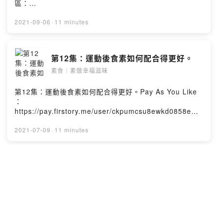
區：
https://open.firstory.me/story/ckt1bmnm28c050887sd
145pwv?m=comment聯絡我們：
2021-09-06
·
11 minutes
Contact@dungdungdungcast.com#燈登登播客企劃
Powered by Firstory Hosting
第12集：運動後食素如何配合得更好。
素食｜素做幸福滋味
第12集：運動後食素如何配合得更好。Pay As You Like
：
https://pay.firstory.me/user/ckpumcsu8ewkd0858em1
uihop留言區：
https://open.firstory.me/story/ckquxf7707e2e0939vr0
2021-07-09
·
11 minutes
26ti2?m=comment#燈登登播客企劃Powered by
Firstory Hosting
第11集：環保與素食並行， 齊齊救地
球。
素食｜素做幸福滋味
第11集：環保與素食並行， 齊齊救地球。Pay As You
Like ：