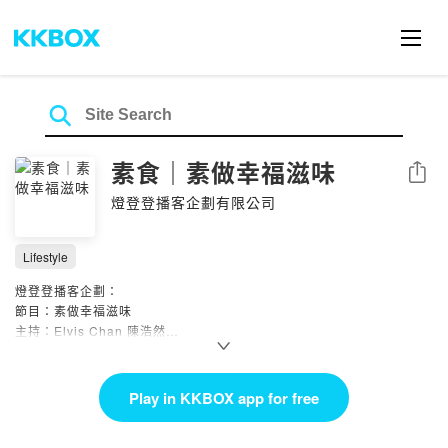
素食｜素做幸福滋味
Share
燈登登播客企劃有限公司
Lifestyle
燈登登播客企劃：
節目：素做幸福滋味
主持：Elvis Chan 陳浩然
x Stand Up Roland 梁梓禧
素食文化愈見普及，
Play in KKBOX app for free
一個31年內從未食過肉嘅人Elvis，
為大家破解素食嘅迷思，