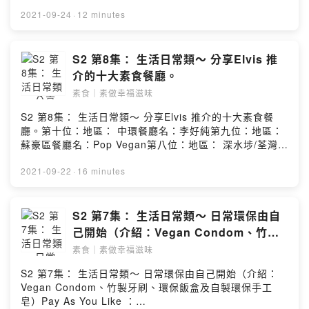
uihop留言區：
https://open.firstory.me/story/cktr9lybztbzb0883sams
2021-09-24
·
12 minutes
5rwn?m=comment聯絡我們：
Contact@dungdungdungcast.com#燈登登播客企劃
Powered by Firstory Hosting
S2 第8集： 生活日常類～ 分享Elvis 推
介的十大素食餐廳。
素食｜素做幸福滋味
S2 第8集： 生活日常類～ 分享Elvis 推介的十大素食餐
廳。第十位：地區： 中環餐廳名：李好純第九位：地區：
蘇豪區餐廳名：Pop Vegan第八位：地區： 深水埗/荃灣/
黃埔餐廳名：素年第七位：地區： 尖沙咀餐廳名：Kailash
Parbat第六位：地區： 尖沙咀餐廳名：素味牽第五位：地
2021-09-22
·
16 minutes
區： 銅鑼灣餐廳名：樂園素食第四位：地區： 尖沙咀/旺
角/觀塘/將軍澳/中環/灣仔/屯門/荃灣/餐廳名：Green
Common第三位：地區： 九龍城餐廳名：泰國素食第二
S2 第7集： 生活日常類～ 日常環保由自
位：地區： 中環餐廳名：VEDA第一位：地區： 西貢餐廳
己開始（介紹：Vegan Condom、竹製
名：2084Pay As You Like ：
牙刷、環保飯盒及自製環保手工皂）
素食｜素做幸福滋味
https://pay.firstory.me/user/ckpumcsu8ewkd0858em1
uihop留言區：
S2 第7集： 生活日常類～ 日常環保由自己開始（介紹：
https://open.firstory.me/story/cktqtkiv1qroh0a05xl4xjf
Vegan Condom、竹製牙刷、環保飯盒及自製環保手工
nt?m=comment聯絡我們：
皂）Pay As You Like ：