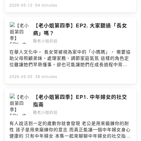
Podcast：https://reurl.cc/j5LrDm -Soundon：
------------------------------------------ 合作邀約｜
2026-05-12
·
54 minutes
https://reurl.cc/Z7pNWA -Spotify：
ruby@oui-international.com Instagram｜ 聽老小姐的
https://reurl.cc/N6Vx0e -KKBOX：
話：olderwisersexier 可彤：missmisshope Lydia：
https://reurl.cc/q8QY0g 老小姐LINE群連結：
missgorgeous45 Lucy：lucy1507 【聽老小姐的話 第四
【老小姐第四季】EP2. 大家聽過「長女
https://bit.ly/4eE57Tr 密碼：0907 --Hosting provided
季】 每週二更新，立刻到Apple Podcast打上五星評價，
病」嗎？
by SoundOn
留下對老小姐的評論與感想，分享給你的親朋好友，老小
聽老小姐的話
姐們非常感激。 全新第四季節目開始，有想聽老小姐們聊
聊什麼樣的主題歡迎留言給我們!! 也歡迎QA讓我們來一一
在華人文化中， 長女常被視為家中的「小媽媽」， 需要協
解惑!! -Facebook：https://reurl.cc/zzmopQ -Apple
助父母照顧弟妹、處理家務、調節家庭氣氛 這樣的角色定
Podcast：https://reurl.cc/j5LrDm -Soundon：
位雖讓她們早熟懂事，卻也可能讓她們在成長過程中背負
https://reurl.cc/Z7pNWA -Spotify：
過度壓力，導致長大後難以設立界線、容易內疚、總想取
https://reurl.cc/N6Vx0e -KKBOX：
悅他人 就這麼剛好我們節目裡的一家子都是長女 本集我們
2026-05-05
·
38 minutes
https://reurl.cc/q8QY0g 老小姐LINE群連結：
就一起來分析看看我們有沒有病？ --------------------------
https://bit.ly/4eE57Tr 密碼：0907 --Hosting provided
--------------------------------------- 合作邀約｜
by SoundOn
ruby@oui-international.com Instagram｜ 聽老小姐的
【老小姐第四季】EP1. 中年婦女的社交
話：olderwisersexier 可彤：missmisshope Lydia：
指南
missgorgeous45 Lucy：lucy1507 【聽老小姐的話 第四
聽老小姐的話
季】 每週二更新，立刻到Apple Podcast打上五星評價，
留下對老小姐的評論與感想，分享給你的親朋好友，老小
有人說活到一定的歲數你就會發現 老公是用來鍛鍊你的耐
姐們非常感激。 全新第四季節目開始，有想聽老小姐們聊
性 孩子是用來磨練你的意志 而真正能讓一個中年婦女身心
聊什麼樣的主題歡迎留言給我們!! 也歡迎QA讓我們來一一
健康的 只有中年婦女 本集一起來聊聊中年婦女的社交指南
解惑!! -Facebook：https://reurl.cc/zzmopQ -Apple