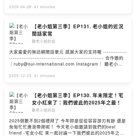
歡迎老小姐的最佳來賓+好朋友小紅 ------------------------
Podcast：https://reurl.cc/j5LrDm -Soundon：
----------------------------------------- 合作邀約｜
2026-04-28
·
41 minutes
https://reurl.cc/Z7pNWA -Spotify：
ruby@oui-international.com Instagram｜ 聽老小姐的
https://reurl.cc/N6Vx0e -KKBOX：
話：olderwisersexier 可彤：missmisshope Lydia：
https://reurl.cc/q8QY0g 老小姐LINE群連結：
missgorgeous45 Lucy：lucy1507 【聽老小姐的話 第四
【老小姐第三季】EP131. 老小姐的近況
https://bit.ly/4eE57Tr 密碼：0907 --Hosting provided
季】 每週二更新，立刻到Apple Podcast打上五星評價，
閒話家常
by SoundOn
留下對老小姐的評論與感想，分享給你的親朋好友，老小
聽老小姐的話
姐們非常感激。 全新第四季節目開始，有想聽老小姐們聊
聊什麼樣的主題歡迎留言給我們!! 也歡迎QA讓我們來一一
大家最愛的無訪綱閒話單元 感謝大家的支持喔 -------------
解惑!! -Facebook：https://reurl.cc/zzmopQ -Apple
---------------------------------------------------- 合作邀約
Podcast：https://reurl.cc/j5LrDm -Soundon：
｜ruby@oui-international.com Instagram｜ 聽老小姐
https://reurl.cc/Z7pNWA -Spotify：
的話：olderwisersexier 可彤：missmisshope Lydia：
https://reurl.cc/N6Vx0e -KKBOX：
missgorgeous45 Lucy：lucy1507 【聽老小姐的話 第三
2025-12-23
·
31 minutes
https://reurl.cc/q8QY0g 老小姐LINE群連結：
季】 每週二更新，立刻到Apple Podcast打上五星評價，
https://bit.ly/4eE57Tr 密碼：0907 --Hosting provided
留下對老小姐的評論與感想，分享給你的親朋好友，老小
by SoundOn
姐們非常感激。 全新第三季節目開始，有想聽老小姐們聊
【老小姐第三季】EP130. 年末限定！宅
聊什麼樣的主題歡迎留言給我們!! 也歡迎QA讓我們來一一
女小紅來了：我們彼此的2025年之最！
解惑!! -Facebook：https://reurl.cc/zzmopQ -Apple
聽老小姐的話
Podcast：https://reurl.cc/j5LrDm -Soundon：
https://reurl.cc/Z7pNWA -Spotify：
2025倒數不到2個禮拜了 今年妳是從從容容游刃有餘 還是
https://reurl.cc/N6Vx0e -KKBOX：
匆匆忙忙連滾帶爬呢！ 今天老小姐邀請到我們的best
https://reurl.cc/q8QY0g --Hosting provided by
friend -宅女小紅 來一起討論一下我們彼此的2025年之