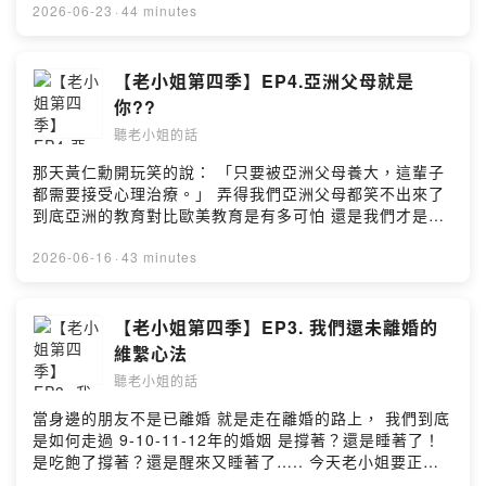
https://reurl.cc/N6Vx0e -KKBOX：
普通朋友 本集我們一起來聊聊中年男子的說話藝術 --------
2026-06-23
·
44 minutes
https://reurl.cc/q8QY0g 老小姐LINE群連結：
--------------------------------------------------------- 合作
https://bit.ly/4eE57Tr 密碼：0907 --Hosting provided
邀約｜ruby@oui-international.com Instagram｜ 聽老
by SoundOn
小姐的話：olderwisersexier 可彤：missmisshope
【老小姐第四季】EP4.亞洲父母就是
Lydia：missgorgeous45 Lucy：lucy1507 【聽老小姐的
你??
話 第四季】 每週二更新，立刻到Apple Podcast打上五星
聽老小姐的話
評價， 留下對老小姐的評論與感想，分享給你的親朋好
友，老小姐們非常感激。 全新第四季節目開始，有想聽老
那天黃仁勳開玩笑的說： 「只要被亞洲父母養大，這輩子
小姐們聊聊什麼樣的主題歡迎留言給我們!! 也歡迎QA讓我
都需要接受心理治療。」 弄得我們亞洲父母都笑不出來了
們來一一解惑!! -Facebook：https://reurl.cc/zzmopQ -
到底亞洲的教育對比歐美教育是有多可怕 還是我們才是培
Apple Podcast：https://reurl.cc/j5LrDm -Soundon：
養一流人才的最佳典範 今天我們邀請不到歐美家長 只好請
https://reurl.cc/Z7pNWA -Spotify：
來最會跟中年男子對話的宅女小紅 一起來討論我們到底需
2026-06-16
·
43 minutes
https://reurl.cc/N6Vx0e -KKBOX：
不需要一起去接受心理治療 ---------------------------------
https://reurl.cc/q8QY0g 老小姐LINE群連結：
-------------------------------- 合作邀約｜ruby@oui-
https://bit.ly/4eE57Tr 密碼：0907 --Hosting provided
international.com Instagram｜ 聽老小姐的話：
【老小姐第四季】EP3. 我們還未離婚的
by SoundOn
olderwisersexier 可彤：missmisshope Lydia：
維繫心法
missgorgeous45 Lucy：lucy1507 【聽老小姐的話 第四
聽老小姐的話
季】 每週二更新，立刻到Apple Podcast打上五星評價，
留下對老小姐的評論與感想，分享給你的親朋好友，老小
當身邊的朋友不是已離婚 就是走在離婚的路上， 我們到底
姐們非常感激。 全新第四季節目開始，有想聽老小姐們聊
是如何走過 9-10-11-12年的婚姻 是撐著？還是睡著了！
聊什麼樣的主題歡迎留言給我們!! 也歡迎QA讓我們來一一
是吃飽了撐著？還是醒來又睡著了….. 今天老小姐要正面
解惑!! -Facebook：https://reurl.cc/zzmopQ -Apple
與大家分享 我們還未離婚的維繫心法 -----------------------