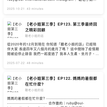
SoundOn
季節目開始，有想聽老小姐們聊聊什麼樣的主題歡迎留言
話：olderwisersexier 可彤：missmisshope Lydia：
給我們!! 也歡迎QA讓我們來一一解惑!! -Facebook：
missgorgeous45 Lucy：lucy1507 【聽老小姐的話 第三
2025-10-21
·
43 minutes
https://reurl.cc/zzmopQ -Apple Podcast：
季】 每週二更新，立刻到Apple Podcast打上五星評價，
https://reurl.cc/j5LrDm -Soundon：
留下對老小姐的評論與感想，分享給你的親朋好友，老小
https://reurl.cc/Z7pNWA -Spotify：
姐們非常感激。 全新第三季節目開始，有想聽老小姐們聊
【老小姐第三季】EP123. 第三季最終回
https://reurl.cc/N6Vx0e -KKBOX：
聊什麼樣的主題歡迎留言給我們!! 也歡迎QA讓我們來一一
之精彩回顧
https://reurl.cc/q8QY0g --Hosting provided by
解惑!! -Facebook：https://reurl.cc/zzmopQ -Apple
聽老小姐的話
SoundOn
Podcast：https://reurl.cc/j5LrDm -Soundon：
https://reurl.cc/Z7pNWA -Spotify：
從2020年的12月到現在 你知道「聽老小姐的話」已經陪
https://reurl.cc/N6Vx0e -KKBOX：
伴大家 長達四年又八個月的歲月了嗎？ 這中間除了疫情期
https://reurl.cc/q8QY0g --Hosting provided by
間被迫停止錄音 我們一起度過了 我本人生產、坐月子、ㄧ
SoundOn
寶媽變二寶媽的過勞日常 Lucy買房、賣房又買房😝如同大
富翁的人生 Lydia被炎上又炎上又再次被炎上😂簡直不死
2025-07-22
·
48 minutes
鳥的傳奇 這244集的內容都是我們的真心與誠意 本集聽完
不要只有我哭🤭 一起來回顧這四年多以來最熱門與最有創
意 你跟我最有印象的是什麼？ ------------------------------
【老小姐第三季】EP122. 媽媽的暑假都
----------------------------------- 合作邀約｜ruby@oui-
在忙什麼?
international.com Instagram｜ 聽老小姐的話：
聽老小姐的話
olderwisersexier 可彤：missmisshope Lydia：
missgorgeous45 Lucy：lucy1507 【聽老小姐的話 第三
媽媽的暑假都在忙什麼? -------------------------------------
季】 每週二更新，立刻到Apple Podcast打上五星評價，
---------------------------- 合作邀約｜ruby@oui-
留下對老小姐的評論與感想，分享給你的親朋好友，老小