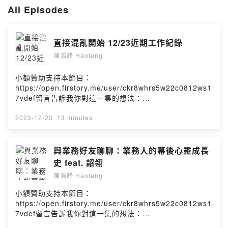
All Episodes
直接混亂開始 12/23近期工作紀錄
陳浩鋒 Haofeng
小額贊助支持本節目：
https://open.firstory.me/user/ckr8whrs5w22c0812ws1
7vdef留言告訴我你對這一集的想法：
https://open.firstory.me/user/ckr8whrs5w22c0812ws1
7vdef/comments讓浩鋒維持生產力的保健食品：
2023-12-23
·
13 minutes
https://bit.ly/haofeng_life我的IG：
https://www.instagram.com/haofeng1995/浩鋒
haofengPowered by Firstory Hosting
與業務好友聊聊：業務人的幕後心靈成長
史 feat. 韶翎
陳浩鋒 Haofeng
小額贊助支持本節目：
https://open.firstory.me/user/ckr8whrs5w22c0812ws1
7vdef留言告訴我你對這一集的想法：
https://open.firstory.me/user/ckr8whrs5w22c0812ws1