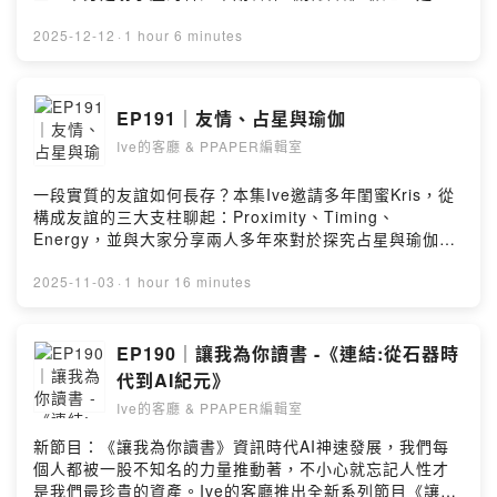
至其他著作，在探討她的創作歷程中，發現射手座對於人
性連結，以及大愛的追求...－Instagram ▶
2025-12-12
·
1 hour 6 minutes
https://www.instagram.com/ive.ppaper/?hl=zh-
twWebsite ▶ https://www.ppaper.netEmail ▶
podcast@ppaper.net留言告訴我你對這一集的想法：
EP191｜友情、占星與瑜伽
https://open.firstory.me/user/cl7797t60017701te4mo
Ive的客廳 & PPAPER編輯室
o46f5/commentsPowered by Firstory Hosting
一段實質的友誼如何長存？本集Ive邀請多年閨蜜Kris，從
構成友誼的三大支柱聊起：Proximity、Timing、
Energy，並與大家分享兩人多年來對於探究占星與瑜伽的
心得，鼓勵大家從不同領域探索自己，活出自在的自己。
－Instagram ▶
2025-11-03
·
1 hour 16 minutes
https://www.instagram.com/ive.ppaper/?hl=zh-
twWebsite ▶ https://www.ppaper.netEmail ▶
podcast@ppaper.net留言告訴我你對這一集的想法：
EP190｜讓我為你讀書 -《連結:從石器時
https://open.firstory.me/user/cl7797t60017701te4mo
代到AI紀元》
o46f5/commentsPowered by Firstory Hosting
Ive的客廳 & PPAPER編輯室
新節目：《讓我為你讀書》資訊時代AI神速發展，我們每
個人都被一股不知名的力量推動著，不小心就忘記人性才
是我們最珍貴的資產。Ive的客廳推出全新系列節目《讓我