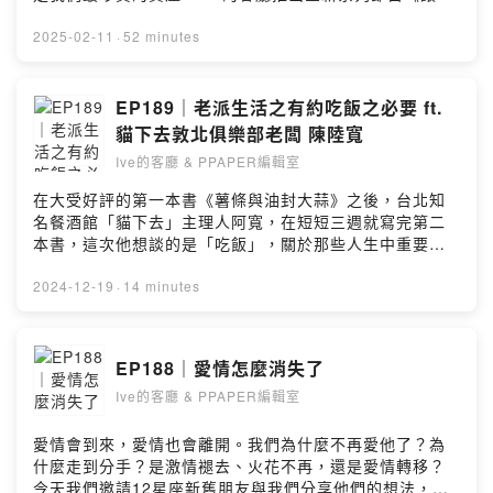
為你讀書》 ，由Ive為大家分享好書，也帶領大家透過人性
與智性的觀點，重新為人性的光輝喝采。You are what
2025-02-11
·
52 minutes
you eat. 今天，我們需要一則好資訊。今天，Ive帶你們讀
一本好書。《連結:從石器時代到AI紀元》以色列歷史學家
與作家Yuval Noah Harari從小就著迷於於生命的大哉問，
EP189｜老派生活之有約吃飯之必要 ft.
他希望透過深入淺出的語言，為大人，也為孩子們解答疑
貓下去敦北俱樂部老闆 陳陸寬
惑。本書Yuval從歷史與人類文明演進的觀點，揭示了人類
Ive的客廳 & PPAPER編輯室
發展AI人工智慧的隱憂。AI越快，人類就該越慢，把心靜
下來，確實抓住人性的價值...－Instagram ▶
在大受好評的第一本書《薯條與油封大蒜》之後，台北知
https://www.instagram.com/ive.ppaper/?hl=zh-
名餐酒館「貓下去」主理人阿寬，在短短三週就寫完第二
twWebsite ▶ https://www.ppaper.netEmail ▶
本書，這次他想談的是「吃飯」，關於那些人生中重要的
podcast@ppaper.net留言告訴我你對這一集的想法：
餐廳，跟他一起吃飯的人，一起度過的時光，還有那些教
https://open.firstory.me/user/cl7797t60017701te4mo
會他吃飯的人...－Instagram ▶
2024-12-19
·
14 minutes
o46f5/commentsPowered by Firstory Hosting
https://www.instagram.com/ive.ppaper/?hl=zh-
twWebsite ▶ https://www.ppaper.netEmail ▶
podcast@ppaper.net留言告訴我你對這一集的想法：
EP188｜愛情怎麼消失了
https://open.firstory.me/user/cl7797t60017701te4mo
Ive的客廳 & PPAPER編輯室
o46f5/commentsPowered by Firstory Hosting
愛情會到來，愛情也會離開。我們為什麼不再愛他了？為
什麼走到分手？是激情褪去、火花不再，還是愛情轉移？
今天我們邀請12星座新舊朋友與我們分享他們的想法，也