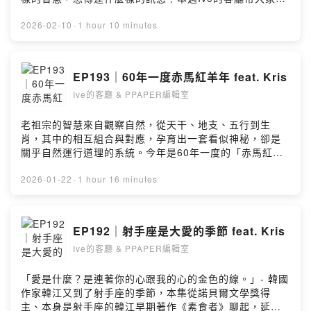
神話故事的有趣角度，來理解摩羯座的務實、神秘，以及
水瓶座體制外精神。－Instagram ▶
2026-02-10
·
1 hour 10 minutes
https://www.instagram.com/ive.ppaper/?hl=zh-
twWebsite ▶ https://www.ppaper.netEmail ▶
podcast@ppaper.net留言告訴我你對這一集的想法：
EP193｜60年一度赤馬紅羊年 feat. Kris
https://open.firstory.me/user/cl7797t60017701te4mo
Ive的客廳 & PPAPER編輯室
o46f5/commentsPowered by Firstory Hosting
老祖宗的智慧來自觀察自然，從天干、地支、五行到生
肖，其中的相互組合與對應，孕育出一套看似神秘，卻是
關乎自然運行道理的系統。今年是60年一度的「赤馬紅羊
年」，本集帶大家從天干、地支、五行與生肖背後的意涵
來理解何謂赤馬紅羊，提醒大家自然的能量俯拾即是，我
2026-01-22
·
1 hour 16 minutes
們活在其中的人只要心存善念，就可以活得順心。－
Instagram ▶
https://www.instagram.com/ive.ppaper/?hl=zh-
EP192｜射手座是大愛的季節 feat. Kris
twWebsite ▶ https://www.ppaper.netEmail ▶
Ive的客廳 & PPAPER編輯室
podcast@ppaper.net留言告訴我你對這一集的想法：
https://open.firstory.me/user/cl7797t60017701te4mo
o46f5/commentsPowered by Firstory Hosting
「愛是什麼？是連著你的心跟我的心的金色的線。」- 韓國
作家韓江又到了射手座的季節，本集從諾貝爾文學獎得
主、本身是射手座的韓江早期著作《素食者》聊起，延伸