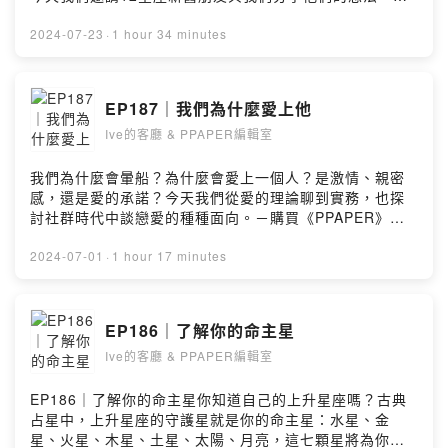
探討如何在愛情退卻之時重新燃起火花，或是選擇好聚好
散...－購買《PPAPER》雜誌 ▶ 第229期｜衝突系新風格
2024-07-23
·
1 hour 34 minutes
美學
https://www.ppapershop.com/ProductsDetail.aspx?
id=2361&tid=124－Instagram ▶
EP187｜我們為什麼愛上他
https://www.instagram.com/ive.ppaper/?hl=zh-
Ive的客廳 & PPAPER編輯室
twWebsite ▶ https://www.ppaper.netEmail ▶
podcast@ppaper.net留言告訴我你對這一集的想法：
https://open.firstory.me/user/cl7797t60017701te4mo
我們為什麼會暈船？為什麼會愛上一個人？是激情、親密
o46f5/commentsPowered by Firstory Hosting
感，還是愛的承諾？今天我們從愛的理論聊到實務，也探
討社群時代中談戀愛的種種面向。－購買《PPAPER》雜
誌 ▶ 第229期｜衝突系新風格美學
https://www.ppapershop.com/ProductsDetail.aspx?
2024-07-01
·
1 hour 17 minutes
id=2361&tid=124－Instagram ▶
https://www.instagram.com/ive.ppaper/?hl=zh-
twWebsite ▶ https://www.ppaper.netEmail ▶
EP186｜了解你的命主星
podcast@ppaper.net留言告訴我你對這一集的想法：
Ive的客廳 & PPAPER編輯室
https://open.firstory.me/user/cl7797t60017701te4mo
o46f5/commentsPowered by Firstory Hosting
EP186｜了解你的命主星你知道自己的上升星座嗎？古典
占星中，上升星座的守護星就是你的命主星：水星、金
星、火星、木星、土星、太陽、月亮，這七顆星將為你帶