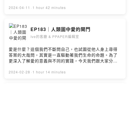
《PPAPER》雜誌 ▶ 第229期｜衝突系新風格美學
https://www.ppapershop.com/ProductsDetail.aspx?
2024-04-11
·
1 hour 42 minutes
id=2361&tid=124－Instagram ▶
https://www.instagram.com/ive.ppaper/?hl=zh-
twWebsite ▶ https://www.ppaper.netEmail ▶
EP183｜人類圖中愛的閘門
podcast@ppaper.net留言告訴我你對這一集的想法：
Ive的客廳 & PPAPER編輯室
https://open.firstory.me/user/cl7797t60017701te4mo
o46f5/commentsPowered by Firstory Hosting
愛是什麼？這個我們不斷問自己，也試圖從他人身上尋得
答案的大哉問，其實是一直驅動著我們生命的命題。為了
更深入了解愛的意義與不同的實踐，今天我們跟大家分享
在人類圖中，10個關於愛的閘門，或許大家對於愛的提
問，會在這裡找到解答......－購買《PPAPER》雜誌 ▶ 第
2024-02-28
·
1 hour 14 minutes
229期｜衝突系新風格美學
https://www.ppapershop.com/ProductsDetail.aspx?
id=2361&tid=124－Instagram ▶
EP182｜海王海后的戀愛腦魚
https://www.instagram.com/ive.ppaper/?hl=zh-
Ive的客廳 & PPAPER編輯室
twWebsite ▶ https://www.ppaper.netEmail ▶
podcast@ppaper.net留言告訴我你對這一集的想法：
https://open.firstory.me/user/cl7797t60017701te4mo
什麼是戀愛腦？是對愛情抱持太多幻想與理想，過於期
o46f5/commentsPowered by Firstory Hosting
待，或是過度反應與投射？或是把喜歡的感覺誤認為愛的
錯覺呢？有戀愛腦的人是不是比較容易不小心就成為被海