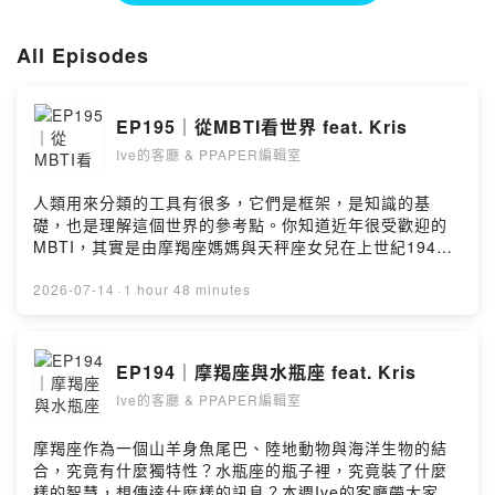
All Episodes
EP195｜從MBTI看世界 feat. Kris
Ive的客廳 & PPAPER編輯室
人類用來分類的工具有很多，它們是框架，是知識的基
礎，也是理解這個世界的參考點。你知道近年很受歡迎的
MBTI，其實是由摩羯座媽媽與天秤座女兒在上世紀1940
年代創立的嗎？本週Ive的客廳帶大家從啟發MBTI的榮格
心理學開始，探討MBTI的內涵，以及不同型人格之間理解
2026-07-14
·
1 hour 48 minutes
外在世界的同異之處。-Instagram ▶
https://www.instagram.com/ive.ppaper/?hl=zh-
twWebsite ▶ https://www.ppaper.netEmail ▶
EP194｜摩羯座與水瓶座 feat. Kris
podcast@ppaper.net留言告訴我你對這一集的想法：
Ive的客廳 & PPAPER編輯室
https://open.firstory.me/user/cl7797t60017701te4mo
o46f5/commentsPowered by Firstory Hosting
摩羯座作為一個山羊身魚尾巴、陸地動物與海洋生物的結
合，究竟有什麼獨特性？水瓶座的瓶子裡，究竟裝了什麼
樣的智慧，想傳達什麼樣的訊息？本週Ive的客廳帶大家從