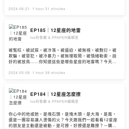
來太陽星座之外，另一層有趣的性格與情緒表現......－購
買《PPAPER》雜誌 ▶ 第229期｜衝突系新風格美學
2024-06-21
·
1 hour 31 minutes
https://www.ppapershop.com/ProductsDetail.aspx?
id=2361&tid=124－Instagram ▶
https://www.instagram.com/ive.ppaper/?hl=zh-
EP185｜12星座的地雷
twWebsite ▶ https://www.ppaper.netEmail ▶
Ive的客廳 & PPAPER編輯室
podcast@ppaper.net留言告訴我你對這一集的想法：
https://open.firstory.me/user/cl7797t60017701te4mo
o46f5/commentsPowered by Firstory Hosting
被冤枉，被試探，被冷落。被逼迫，被無視，被敷衍。被
欺騙，被冒犯，被冷暴力。被無理取鬧，被情緒勒索，說
好的被放鳥......你知道這些是哪些星座的地雷嗎？今天我
們看看12星座有哪些地雷，你也可以是細心貼心的防爆小
組。－購買《PPAPER》雜誌 ▶ 第229期｜衝突系新風格
2024-05-09
·
1 hour 39 minutes
美學
https://www.ppapershop.com/ProductsDetail.aspx?
id=2361&tid=124－Instagram ▶
EP184｜12星座怎麼撩
https://www.instagram.com/ive.ppaper/?hl=zh-
Ive的客廳 & PPAPER編輯室
twWebsite ▶ https://www.ppaper.netEmail ▶
podcast@ppaper.net留言告訴我你對這一集的想法：
https://open.firstory.me/user/cl7797t60017701te4mo
你心中的他或她，是塊石頭，是塊木頭，是大海，是風，
o46f5/commentsPowered by Firstory Hosting
還是一團容易讓人燙傷的火？今天跟我們一起看看12星座
的朋友是主動還是被動，是可撩，好撩還是難撩？－購買