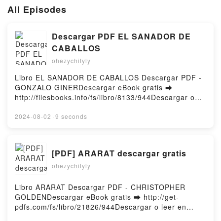
All Episodes
Descargar PDF EL SANADOR DE
CABALLOS
ohezychityly
Libro EL SANADOR DE CABALLOS Descargar PDF -
GONZALO GINERDescargar eBook gratis ➡
http://filesbooks.info/fs/libro/8133/944Descargar o
leer en línea EL SANADOR DE CABALLOS Libro
gratuito (PDF ePub Mobi) de GONZALO GINER.EL
2024-08-02
·
9 seconds
SANADOR DE CABALLOS GONZALO GINER PDF, EL
SANADOR DE CABALLOS GONZALO GINER Epub,
EL SANADOR DE CABALLOS GONZALO GINER Leer
[PDF] ARARAT descargar gratis
en línea , EL SANADOR DE CABALLOS GONZALO
ohezychityly
GINER Audiolibro, EL SANADOR DE CABALLOS
GONZALO GINER VK, EL SANADOR DE CABALLOS
GONZALO GINER Kindle, EL SANADOR DE
Libro ARARAT Descargar PDF - CHRISTOPHER
CABALLOS GONZALO GINER Epub VK, EL
GOLDENDescargar eBook gratis ➡ http://get-
SANADOR DE CABALLOS GONZALO GINER
pdfs.com/fs/libro/21826/944Descargar o leer en
Descargar gratisPowered by Firstory Hosting
línea ARARAT Libro gratuito (PDF ePub Mobi) de