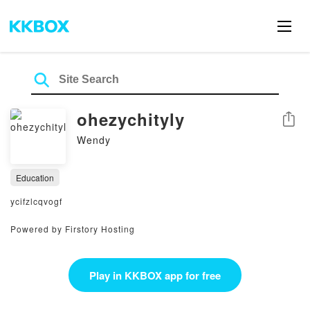
ohezychityly
Share
Wendy
Education
ycifzlcqvogf
Powered by Firstory Hosting
Play in KKBOX app for free