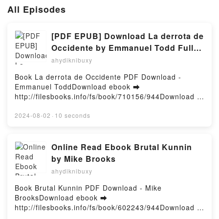
All Episodes
[PDF EPUB] Download La derrota de
Occidente by Emmanuel Todd Full
Book
ahydiknibuxy
Book La derrota de Occidente PDF Download -
Emmanuel ToddDownload ebook ➡
http://filesbooks.info/fs/book/710156/944Download or
Read Online La derrota de Occidente Free Book
(PDF ePub Mobi) by Emmanuel ToddLa derrota de
2024-08-02
·
10 seconds
Occidente Emmanuel Todd PDF, La derrota de
Occidente Emmanuel Todd Epub, La derrota de
Occidente Emmanuel Todd Read Online, La derrota
Online Read Ebook Brutal Kunnin
de Occidente Emmanuel Todd Audiobook, La derrota
by Mike Brooks
de Occidente Emmanuel Todd VK, La derrota de
ahydiknibuxy
Occidente Emmanuel Todd Kindle, La derrota de
Occidente Emmanuel Todd Epub VK, La derrota de
Book Brutal Kunnin PDF Download - Mike
Occidente Emmanuel Todd Free DownloadPowered
BrooksDownload ebook ➡
by Firstory Hosting
http://filesbooks.info/fs/book/602243/944Download or
Read Online Brutal Kunnin Free Book (PDF ePub