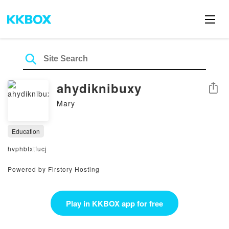
ahydiknibuxy
Share
Mary
Education
hvphbtxtfucj
Powered by Firstory Hosting
Play in KKBOX app for free