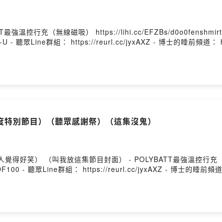
行充（無線磁吸） https://lihi.cc/EFZBs/d0o0fenshmirt
vx-U - 聽眾Line群組： https://reurl.cc/jyxAXZ - 博士的睡前頻道： htt
度特別節目）（聽眾感謝祭）（這集沒鬼）
人覺得好笑） （叫我放這集節目封面） - POLYBATT最強溫控行
碼 DF100 - 聽眾Line群組： https://reurl.cc/jyxAXZ - 博士的睡前頻道： 