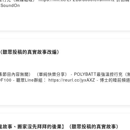
by SoundOn
（聽眾投稿的真實故事改編）
目內容無關） （單純快樂分享） - POLYBATT最強溫控行充（
碼 DF100 - 聽眾Line群組： https://reurl.cc/jyxAXZ - 博士的睡前頻道： 
鬼故事、搬家沒先拜拜的後果】（聽眾投稿的真實故事）