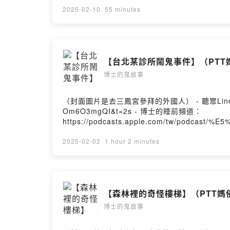
2025-02-10
·
55 minutes
【台北某診所鬧鬼事件】（PTT
博士的鬼故事
（封面圖片是去三鳳宮參拜的外國人） - 聽眾Line群組： http
Om6O3mgQI&t=2s - 博士的睡前頻道：
https://podcasts.apple.com/tw/podc
i=1000684074552 --Hosting provided by So
2025-02-02
·
1 hour 2 minutes
【森林裡的奇怪樓梯】（PTT媽
博士的鬼故事