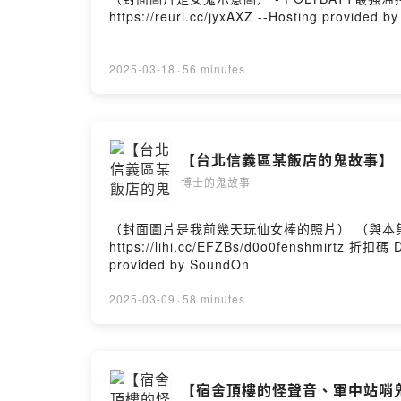
https://reurl.cc/jyxAXZ --Hosting provided 
2025-03-18
·
56 minutes
【台北信義區某飯店的鬼故事】
博士的鬼故事
（封面圖片是我前幾天玩仙女棒的照片） （與本集節
https://lihi.cc/EFZBs/d0o0fenshmirtz 折扣
provided by SoundOn
2025-03-09
·
58 minutes
【宿舍頂樓的怪聲音、軍中站哨