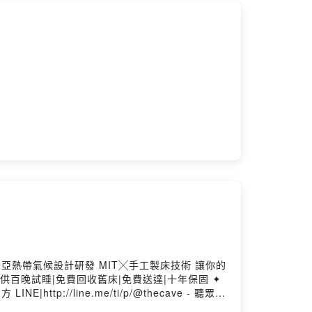
灣亞熱帶氣候設計研發 MIT╳手工製床技術 讓你的