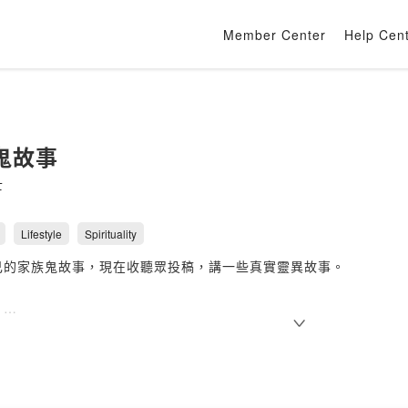
Member Center
Help Cen
鬼故事
士
Lifestyle
Spirituality
己的家族鬼故事，現在收聽眾投稿，講一些真實靈異故事。
：
cpay.com.tw/3B015
0o0fenshmirtz9527@gmail.com