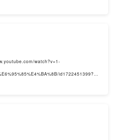
outube.com/watch?v=1-
D%E6%95%85%E4%BA%8B/id1722451399?