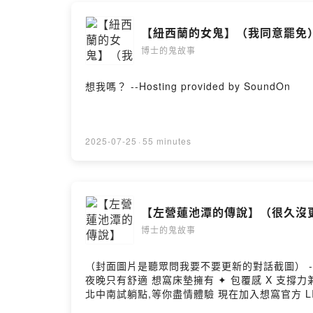
--
Hosting pr
【紐西蘭的女鬼】（我同意罷免
博士的鬼故事
想我嗎？ --Hosting provided by SoundOn
2025-07-25
·
55 minutes
【左營蓮池潭的傳說】（很久沒
博士的鬼故事
（封面圖片是聽眾問我要不要更新的對話截圖） - 
夜晚只有舒適 想窩床墊擁有 ✦ 包覆感 X 支撐力兼具的舒適躺感 ✦ 優秀的控溫能力,讓冬暖夏涼不再只是形容詞 ✦ 提供百晚試睡|免費回收舊床|免費送達|十年保固 ✦
北中南試躺點,等你盡情體驗 現在加入想窩官方 LINE 帳號,還可以領取優惠! 想窩官網|https://bit.ly/4296mSr 想窩官
Line群組： https://reurl.cc/jyxAXZ --Hosting