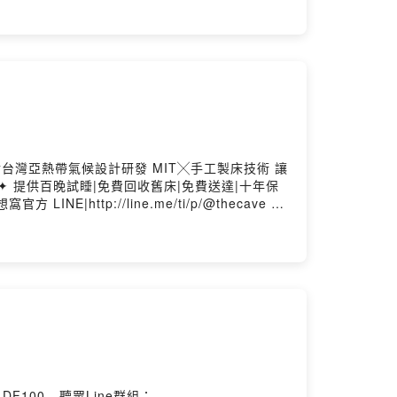
對台灣亞熱帶氣候設計研發 MIT╳手工製床技術 讓
 DF100 - 聽眾Line群組：