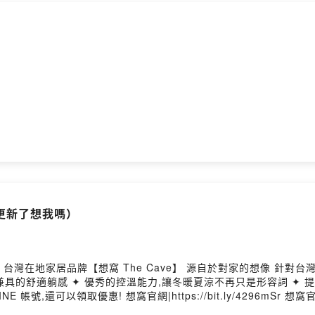
ovided by SoundOn
）
更新了想我嗎）
台灣在地家居品牌【想窩 The Cave】 源自於對家的想像 針對台
方 LINE|http://line.me/ti/p/@thecave - 聽眾
 provided by SoundOn