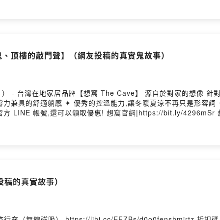
女鬼、頂樓的敲門聲】（網友投稿的真實鬼故事）
- 台灣在地家居品牌【想窩 The Cave】 源自於對家的想像 針
6mSr 想窩官方 LINE|http://line.me/ti/p/@thecave --
投稿的真實故事）
磁吸） https://lihi.cc/EFZBs/d0o0fenshmirtz 折扣碼