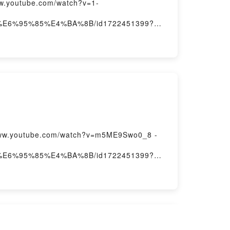
outube.com/watch?v=1-
D%E6%95%85%E4%BA%8B/id1722451399?
youtube.com/watch?v=m5ME9Swo0_8 -
D%E6%95%85%E4%BA%8B/id1722451399?
事）