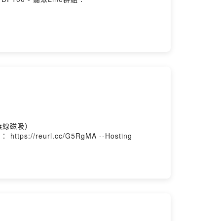
無線磁吸）
https://reurl.cc/G5RgMA --Hosting