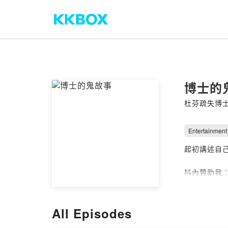
博士的
杜芬疏失博
Entertainment
起初講述自
抖內贊助我
https://p.e
合作請洽：
d
All Episodes