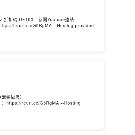
z 折扣碼 DF100 - 新聞Youtube連結
ps://reurl.cc/G5RgMA --Hosting provided
充（無線磁吸）
https://reurl.cc/G5RgMA --Hosting