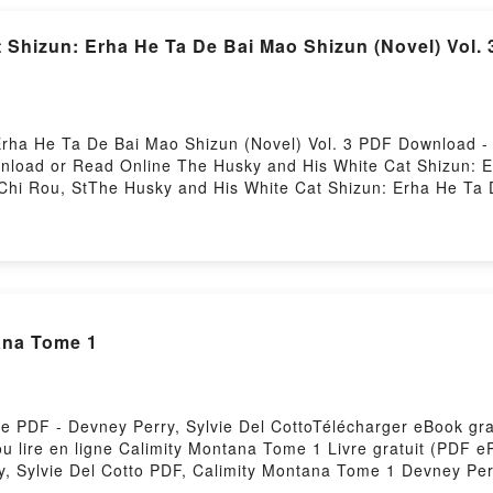
 Shizun: Erha He Ta De Bai Mao Shizun (Novel) Vol.
Erha He Ta De Bai Mao Shizun (Novel) Vol. 3 PDF Download 
nload or Read Online The Husky and His White Cat Shizun: E
hi Rou, StThe Husky and His White Cat Shizun: Erha He Ta 
e Cat Shizun: Erha He Ta De Bai Mao Shizun (Novel) Vol. 3 
o Shizun (Novel) Vol. 3 Rou Bao Bu Chi Rou, St Read Online,
 Bao Bu Chi Rou, St Audiobook, The Husky and His White Ca
The Husky and His White Cat Shizun: Erha He Ta De Bai Mao S
: Erha He Ta De Bai Mao Shizun (Novel) Vol. 3 Rou Bao Bu C
Novel) Vol. 3 Rou Bao Bu Chi Rou, St Free DownloadPowered 
tana Tome 1
e PDF - Devney Perry, Sylvie Del CottoTélécharger eBook grat
u lire en ligne Calimity Montana Tome 1 Livre gratuit (PDF e
, Sylvie Del Cotto PDF, Calimity Montana Tome 1 Devney Perr
en ligne , Calimity Montana Tome 1 Devney Perry, Sylvie Del