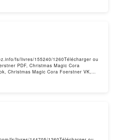
z.info/fs/livres/155240/1260Télécharger ou
oerstner PDF, Christmas Magic Cora
ook, Christmas Magic Cora Foerstner VK,
 Foerstner Téléchargement gratuitPowered
.com/fs/livres/144705/1260Télécharger ou