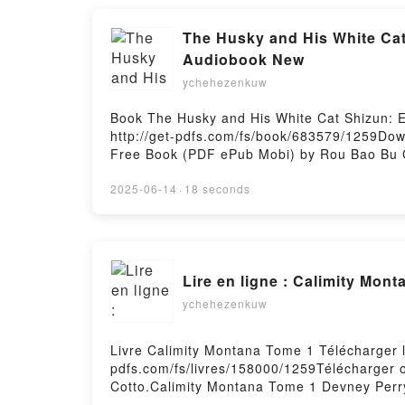
The Husky and His White Cat
Audiobook New
ychehezenkuw
Book The Husky and His White Cat Shizun: 
http://get-pdfs.com/fs/book/683579/1259Dow
Free Book (PDF ePub Mobi) by Rou Bao Bu C
Bu Chi Rou, St PDF, The Husky and His Whit
His White Cat Shizun: Erha He Ta De Bai Ma
2025-06-14
·
18 seconds
He Ta De Bai Mao Shizun (Novel) Vol. 3 Rou
(Novel) Vol. 3 Rou Bao Bu Chi Rou, St VK, 
Kindle, The Husky and His White Cat Shizun
Cat Shizun: Erha He Ta De Bai Mao Shizun (
Lire en ligne : Calimity Mon
ychehezenkuw
Livre Calimity Montana Tome 1 Télécharger l
pdfs.com/fs/livres/158000/1259Télécharger o
Cotto.Calimity Montana Tome 1 Devney Perry
Tome 1 Devney Perry, Sylvie Del Cotto Lire 