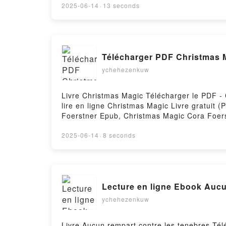
CUCO DE CRISTAL JAVIER CASTILLO Descarga
2025-06-14
·
13 seconds
Télécharger PDF Christmas 
ychehezenkuw
Livre Christmas Magic Télécharger le PDF - 
lire en ligne Christmas Magic Livre gratui
Foerstner Epub, Christmas Magic Cora Foers
Christmas Magic Cora Foerstner Kindle, Ch
by Firstory Hosting
2025-06-14
·
8 seconds
Lecture en ligne Ebook Aucu
ychehezenkuw
Livre Aucun rempart contre les tenebres Tél