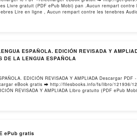
bres Livre gratuit (PDF ePub Mobi) pan .Aucun rempart contre
ebres Lire en ligne , Aucun rempart contre les tenebres Aud
le, Aucun rempart contre les tenebres Epub VK, Aucun rempar
NGUA ESPAÑOLA. EDICIÓN REVISADA Y AMPLIADA l
S DE LA LENGUA ESPAÑOLA
PAÑOLA. EDICIÓN REVISADA Y AMPLIADA Descargar PDF - 
 eBook gratis ➡ http://filesbooks.info/fs/libro/121936/12
ÓN REVISADA Y AMPLIADA Libro gratuito (PDF ePub Mobi)
NUEVA GRAMÁTICA DE LA LENGUA ESPAÑOLA. EDICIÓN REV
 LA LENGUA ESPAÑOLA PDF, NUEVA GRAMÁTICA DE LA LE
CIACION DE ACADEMIAS DE LA LENGUA ESPAÑOLA Epub, N
 Real Academia Española, ASOCIACION DE ACADEMIAS DE 
A. EDICIÓN REVISADA Y AMPLIADA Real Academia Españ
MÁTICA DE LA LENGUA ESPAÑOLA. EDICIÓN REVISADA Y AM
 ePub gratis
A ESPAÑOLA VK, NUEVA GRAMÁTICA DE LA LENGUA ESPAÑO