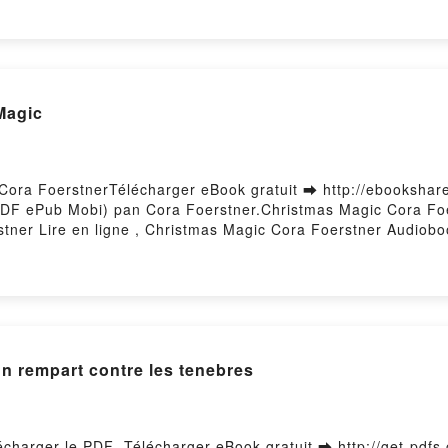
r gratisPowered by Firstory Hosting
Magic
Cora FoerstnerTélécharger eBook gratuit ➡ http://ebookshare
t (PDF ePub Mobi) pan Cora Foerstner.Christmas Magic Cora F
tner Lire en ligne , Christmas Magic Cora Foerstner Audiob
ristmas Magic Cora Foerstner Epub VK, Christmas Magic Cora
n rempart contre les tenebres
écharger le PDF -Télécharger eBook gratuit ➡ http://get-pdfs