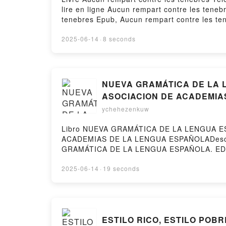
lire en ligne Aucun rempart contre les tene
tenebres Epub, Aucun rempart contre les ten
VK, Aucun rempart contre les tenebres Kind
gratuitPowered by Firstory Hosting
2025-06-14
·
8 seconds
NUEVA GRAMÁTICA DE LA LE
ASOCIACION DE ACADEMIA
ychehezenkuw
Libro NUEVA GRAMÁTICA DE LA LENGUA ES
ACADEMIAS DE LA LENGUA ESPAÑOLADescargar
GRAMÁTICA DE LA LENGUA ESPAÑOLA. EDICI
DE ACADEMIAS DE LA LENGUA ESPAÑOLA.
Española, ASOCIACION DE ACADEMIAS DE
2025-06-14
·
19 seconds
AMPLIADA Real Academia Española, ASO
ESPAÑOLA. EDICIÓN REVISADA Y AMPLIADA
NUEVA GRAMÁTICA DE LA LENGUA ESPAÑOL
LENGUA ESPAÑOLA Audiolibro, NUEVA GRA
ESTILO RICO, ESTILO POBRE
ASOCIACION DE ACADEMIAS DE LA LENGU