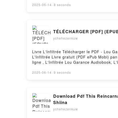
Devney Perry, Sylvie Del Cotto VK, Calimity
2025-06-14
·
8 seconds
Cotto Epub VK, Calimity Montana Tome 1 Dev
TÉLÉCHARGER [PDF] {EPUB} 
ychehezenkuw
Livre L'Infiltrée Télécharger le PDF - Lou G
L'Infiltrée Livre gratuit (PDF ePub Mobi) pa
ligne , L'Infiltrée Lou Garance Audiobook, L'
Garance Téléchargement gratuitPowered by F
2025-06-14
·
9 seconds
Download Pdf This Reincarna
Shiina
ychehezenkuw