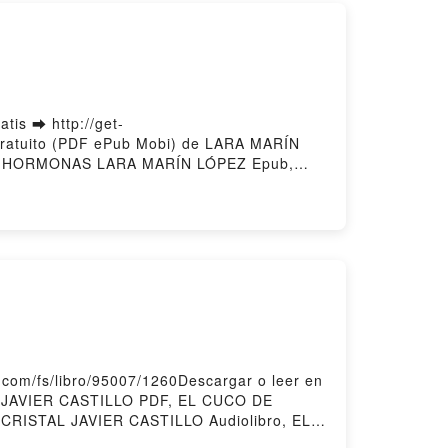
s ➡ http://get-
ratuito (PDF ePub Mobi) de LARA MARÍN
 HORMONAS LARA MARÍN LÓPEZ Epub,
TUS HORMONAS LARA MARÍN LÓPEZ
US HORMONAS LARA MARÍN LÓPEZ Kindle,
RMONAS LARA MARÍN LÓPEZ Descargar
om/fs/libro/95007/1260Descargar o leer en
L JAVIER CASTILLO PDF, EL CUCO DE
CRISTAL JAVIER CASTILLO Audiolibro, EL
 CRISTAL JAVIER CASTILLO Epub VK, EL