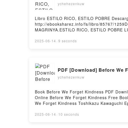
Academia Española, ASOCIACION DE ACA
ychehezenkuw
REVISADA Y AMPLIADA Real Academia Es
LENGUA ESPAÑOLA. EDICIÓN REVISADA Y 
Libro ESTILO RICO, ESTILO POBRE Descarg
gratisPowered by Firstory Hosting
http://ebooksharez.info/fs/libro/85767/125
MAGRINYA.ESTILO RICO, ESTILO POBRE LU
LUIS MAGRINYA Leer en línea , ESTILO R
ESTILO RICO, ESTILO POBRE LUIS MAGRIN
2025-06-14
·
9 seconds
MAGRINYA Descargar gratisPowered by First
PDF [Download] Before We F
ychehezenkuw
Book Before We Forget Kindness PDF Downl
Online Before We Forget Kindness Free Bo
We Forget Kindness Toshikazu Kawaguchi E
Toshikazu Kawaguchi Audiobook, Before We 
Before We Forget Kindness Toshikazu Kawa
2025-06-14
·
10 seconds
Hosting