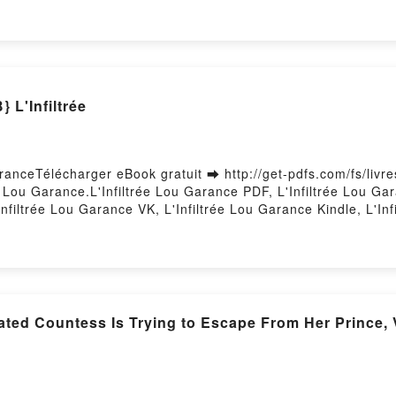
 Montana Tome 1 Devney Perry, Sylvie Del Cotto Kindle, Cali
ney Perry, Sylvie Del Cotto Téléchargement gratuitPowered b
L'Infiltrée
aranceTélécharger eBook gratuit ➡ http://get-pdfs.com/fs/livr
n Lou Garance.L'Infiltrée Lou Garance PDF, L'Infiltrée Lou Ga
Infiltrée Lou Garance VK, L'Infiltrée Lou Garance Kindle, L'In
irstory Hosting
ted Countess Is Trying to Escape From Her Prince, 