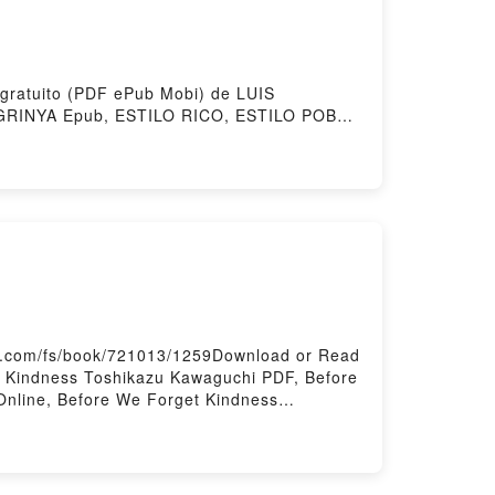
CA DE LA LENGUA ESPAÑOLA. EDICIÓN
LA Epub VK, NUEVA GRAMÁTICA DE LA
EMIAS DE LA LENGUA ESPAÑOLA Descargar
 gratuito (PDF ePub Mobi) de LUIS
GRINYA Epub, ESTILO RICO, ESTILO POBRE
CO, ESTILO POBRE LUIS MAGRINYA VK,
pub VK, ESTILO RICO, ESTILO POBRE LUIS
s.com/fs/book/721013/1259Download or Read
 Kindness Toshikazu Kawaguchi PDF, Before
nline, Before We Forget Kindness
 Kindness Toshikazu Kawaguchi Kindle,
chi Free DownloadPowered by Firstory