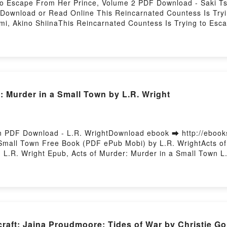
 to Escape From Her Prince, Volume 2 PDF Download - Saki T
9Download or Read Online This Reincarnated Countess Is Try
i, Akino ShiinaThis Reincarnated Countess Is Trying to Esc
ted Countess Is Trying to Escape From Her Prince, Volume 2 
From Her Prince, Volume 2 Saki Tsukigami, Akino Shiina Read
 Saki Tsukigami, Akino Shiina Audiobook, This Reincarnated 
na VK, This Reincarnated Countess Is Trying to Escape From 
s Trying to Escape From Her Prince, Volume 2 Saki Tsukigami
ce, Volume 2 Saki Tsukigami, Akino Shiina Free DownloadPowe
Murder in a Small Town by L.R. Wright
wn PDF Download - L.R. WrightDownload ebook ➡ http://eboo
 Small Town Free Book (PDF ePub Mobi) by L.R. WrightActs of
 L.R. Wright Epub, Acts of Murder: Murder in a Small Town L
k, Acts of Murder: Murder in a Small Town L.R. Wright VK, A
Small Town L.R. Wright Epub VK, Acts of Murder: Murder in a 
aft: Jaina Proudmoore: Tides of War by Christie Go