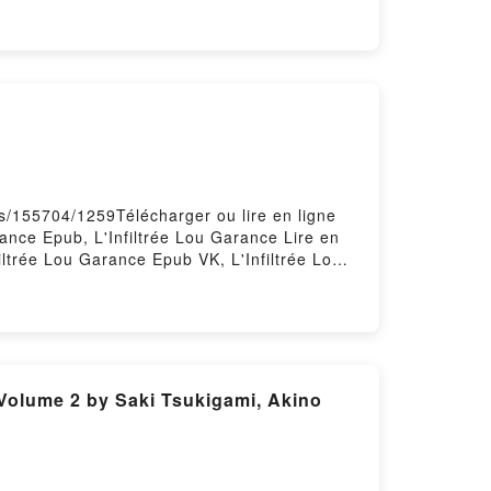
mity Montana Tome 1 Devney Perry, Sylvie Del
y Firstory Hosting
es/155704/1259Télécharger ou lire en ligne
rance Epub, L'Infiltrée Lou Garance Lire en
filtrée Lou Garance Epub VK, L'Infiltrée Lou
Volume 2 by Saki Tsukigami, Akino