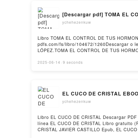
[Descargar pdf] TOMA EL
ychehezenkuw
Libro TOMA EL CONTROL DE TUS HORMONAS 
pdfs.com/fs/libro/104672/1260Descargar 
LÓPEZ.TOMA EL CONTROL DE TUS HORMO
TOMA EL CONTROL DE TUS HORMONAS LAR
Audiolibro, TOMA EL CONTROL DE TUS H
2025-06-14
·
9 seconds
TOMA EL CONTROL DE TUS HORMONAS LAR
gratisPowered by Firstory Hosting
EL CUCO DE CRISTAL EBOOK 
ychehezenkuw
Libro EL CUCO DE CRISTAL Descargar PDF - 
línea EL CUCO DE CRISTAL Libro gratuit
CRISTAL JAVIER CASTILLO Epub, EL CUCO D
CUCO DE CRISTAL JAVIER CASTILLO VK, E