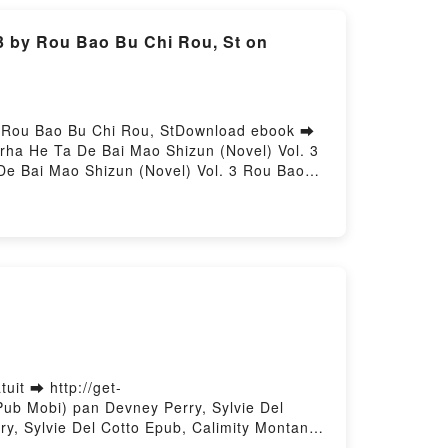
 3 by Rou Bao Bu Chi Rou, St on
- Rou Bao Bu Chi Rou, StDownload ebook ➡
rha He Ta De Bai Mao Shizun (Novel) Vol. 3
De Bai Mao Shizun (Novel) Vol. 3 Rou Bao
Rou Bao Bu Chi Rou, St Epub, The Husky and
 The Husky and His White Cat Shizun: Erha
t Shizun: Erha He Ta De Bai Mao Shizun
hizun (Novel) Vol. 3 Rou Bao Bu Chi Rou, St
hi Rou, St Epub VK, The Husky and His White
by Firstory Hosting
uit ➡ http://get-
Pub Mobi) pan Devney Perry, Sylvie Del
y, Sylvie Del Cotto Epub, Calimity Montana
 Cotto Audiobook, Calimity Montana Tome 1