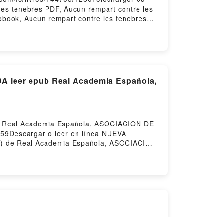
 les tenebres PDF, Aucun rempart contre les
iobook, Aucun rempart contre les tenebres
t contre les tenebres Téléchargement
eer epub Real Academia Española,
Real Academia Española, ASOCIACION DE
59Descargar o leer en línea NUEVA
 de Real Academia Española, ASOCIACION
ISADA Y AMPLIADA Real Academia
NGUA ESPAÑOLA. EDICIÓN REVISADA Y
UEVA GRAMÁTICA DE LA LENGUA
LA LENGUA ESPAÑOLA Leer en línea ,
ola, ASOCIACION DE ACADEMIAS DE LA
PLIADA Real Academia Española,
LA. EDICIÓN REVISADA Y AMPLIADA Real