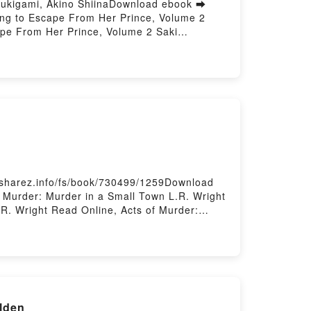
sukigami, Akino ShiinaDownload ebook ➡
ing to Escape From Her Prince, Volume 2
ape From Her Prince, Volume 2 Saki
Saki Tsukigami, Akino Shiina Epub, This
 Online, This Reincarnated Countess Is
Countess Is Trying to Escape From Her
Her Prince, Volume 2 Saki Tsukigami, Akino
, Akino Shiina Epub VK, This Reincarnated
red by Firstory Hosting
ksharez.info/fs/book/730499/1259Download
 Murder: Murder in a Small Town L.R. Wright
.R. Wright Read Online, Acts of Murder:
cts of Murder: Murder in a Small Town L.R.
Small Town L.R. Wright Free
lden