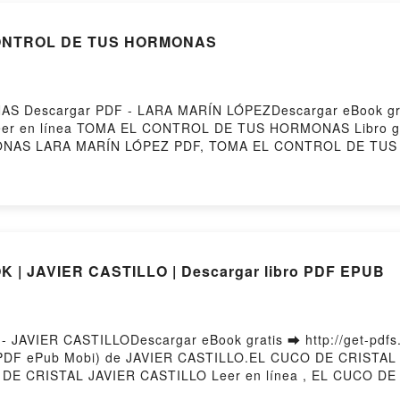
 CONTROL DE TUS HORMONAS
Descargar PDF - LARA MARÍN LÓPEZDescargar eBook grati
o leer en línea TOMA EL CONTROL DE TUS HORMONAS Libro g
NAS LARA MARÍN LÓPEZ PDF, TOMA EL CONTROL DE TUS
A MARÍN LÓPEZ Leer en línea , TOMA EL CONTROL DE 
ORMONAS LARA MARÍN LÓPEZ VK, TOMA EL CONTROL DE T
A MARÍN LÓPEZ Epub VK, TOMA EL CONTROL DE TUS HO
| JAVIER CASTILLO | Descargar libro PDF EPUB
JAVIER CASTILLODescargar eBook gratis ➡ http://get-pdfs.c
o (PDF ePub Mobi) de JAVIER CASTILLO.EL CUCO DE CRISTA
E CRISTAL JAVIER CASTILLO Leer en línea , EL CUCO DE 
L CUCO DE CRISTAL JAVIER CASTILLO Kindle, EL CUCO DE