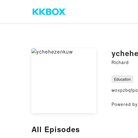
ycheh
Richard
Education
woxpzbqfpo
Powered by 
All Episodes