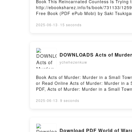
Book This Reincarnated Countess Is Trying
http://ebooksharez.info/fs/book/731133/125
Free Book (PDF ePub Mobi) by Saki Tsukigam
Tsukigami, Akino Shiina PDF, This Reincarna
Reincarnated Countess Is Trying to Escape 
2025-06-13
·
15 seconds
Trying to Escape From Her Prince, Volume 2
Prince, Volume 2 Saki Tsukigami, Akino Shii
Shiina Kindle, This Reincarnated Countess I
Countess Is Trying to Escape From Her Prin
DOWNLOADS Acts of Murder: 
ychehezenkuw
Book Acts of Murder: Murder in a Small To
or Read Online Acts of Murder: Murder in a
PDF, Acts of Murder: Murder in a Small Town
Murder in a Small Town L.R. Wright Audioboo
Wright Kindle, Acts of Murder: Murder in a 
2025-06-13
·
9 seconds
DownloadPowered by Firstory Hosting
Download PDF World of Warcr