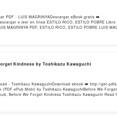
DEMIAS DE LA LENGUA ESPAÑOLA Kindle, NUEVA GRAMÁTI
pañola, ASOCIACION DE ACADEMIAS DE LA LENGUA ESPAÑO
AMPLIADA Real Academia Española, ASOCIACION DE ACAD
ar PDF - LUIS MAGRINYADescargar eBook gratis ➡
9Descargar o leer en línea ESTILO RICO, ESTILO POBRE Libro
IS MAGRINYA PDF, ESTILO RICO, ESTILO POBRE LUIS MA
ICO, ESTILO POBRE LUIS MAGRINYA Audiolibro, ESTILO RI
YA Kindle, ESTILO RICO, ESTILO POBRE LUIS MAGRINYA E
ory Hosting
orget Kindness by Toshikazu Kawaguchi
oad - Toshikazu KawaguchiDownload ebook ➡ http://get-pdf
ok (PDF ePub Mobi) by Toshikazu KawaguchiBefore We Forget
pub, Before We Forget Kindness Toshikazu Kawaguchi Read O
Forget Kindness Toshikazu Kawaguchi VK, Before We Forget
guchi Epub VK, Before We Forget Kindness Toshikazu Kawagu