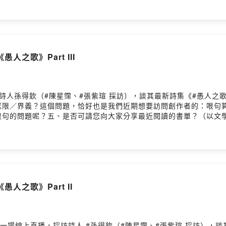
，紅楠、杜英、青剛櫟、台灣欒樹和楊梅這些喬木植物，枝椏繁茂，
「媽媽，我已經長大了，以後換我保護妳。」我跟隨在你後方，心甘
和陽光正好曲折破碎的水紋拼貼成一幅遼闊的大河浪花湧動隱約有歡
掌（節錄） ◎許悔之你曾經是那星辰荒野中指引我走出那困頓迷途
又蒸騰為霧為露露溼了你所化身的花草和樹木入厝（節錄） ◎吳岱
之歌》Part III
每一個因操煩而徬徨的夜晚有燈光指引一條航路回到這裡，打開生活
玻璃窗我們隨餐具飄在海上靠近岸邊的桌布顏色較淺靠近你胸口的海
6 盜賊的本領 ◎波戈拉我常幻想你摸黑走進走進心的房間拿走這
永不厭倦近況（節錄） ◎郭哲佑近況不錯還能在臉書上留言不留下
詩人孫得欽（#陳星霈、#張紫瑄 採訪），談其最新詩集《#愚人之歌：
大頭貼美肌感情限本人閲覽再愛的人也是別人（節錄） ◎彭樹君有
麼框限／界義？這個問題，恰好也是我們近期想要訪問創作者的：哏句
能量低迷的自己，卻害怕改變。或許是因為覺得有另一個人的存在，
哏句的問題呢？五、是否可請您向大家分享最近閱讀的書單？（以文
達真正的自己。但是，真正令人痛苦的並不是因為失去別人，而是因
作無關的計畫？※〈#我是你的糧食〉寫幾個字就宣稱是一首詩唸給你
不自由，反轉其實都在一念之間，一旦明白再愛的人也是別人，也就
/user/ckqjd0allgg9g0930nx3n949d留言告訴我你對這一集的想法：
愈努力保護它愈消失2「超出列印範圍」「我了解而且我要繼續」3
g0930nx3n949d/commentsPowered by Firstory Hosting
（節錄） ◎林達陽如果大雨沖刷讓我顯露出一種終被分辨出來的口
地構想：如果雨停該如何手寫一封長長的信寄回去只問你一個問題搖
在星光下跳躍海一作夢便翻出浪我是你的我是你的岸小額贊助支持本
allgg9g0930nx3n949d留言告訴我你對這一集的想法：
之歌》Part II
g0930nx3n949d/commentsPowered by Firstory Hosting
安排一場線上直播，採訪詩人 #孫得欽（#陳星霈、#張紫瑄 採訪），