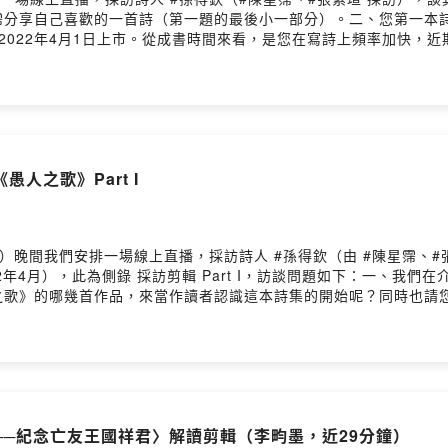
陳星霈分享自己喜歡的一首詩（第一題的最後小一部分）。二、您第一本
在2022年4月1日上市。從成書時間來看，是您在寫詩上頻率加快
道理越寫人生越糟吧。」〉（談《白童夜歌》詩集）一文裡提及，您
」詩作〈是有神祕〉寫道：「但不要神祕化／／任何事情／／才看得
截然不同，《愚人之歌》是否又與前作，具有風格或理念上的差異呢？以
燙到了她問燙嗎我說不燙只是需要時間※〈#揮霍〉（《白童夜歌》）
揮霍在你還能夠揮霍的時候不必去想這樣是不是少了什麼是不是太怎
/pay.firstory.me/user/ckqjd0allgg9g0930nx3
人之歌》Part I
g0930nx3n949d/commentsPowered by Firstory Hosting
05月 8日（周日）晚間我們安排一場線上直播，採訪詩人 #孫得欽（由 #陳
2年4月），此為側錄 採訪剪輯 Part I，訪談問題如下：一、我
之歌》的哪幾首作品，來當作讀者認識這本詩集的開始呢？同時也請您
NPC在你做出有意識的行動之前你會一直是NPC※〈#媒介〉文學就
麼精緻的小腳鮮艷的肚子薄翅膀與針※〈#不要忘記〉有天我也會身敗
真的就是那樣小額贊助支持本節目： https://pay.firstory.me/u
me/user/ckqjd0allgg9g0930nx3n949d/commentsPowered by
─紀念亡友王國祥君〉解讀剪輯（李畇墨，近29分鐘）