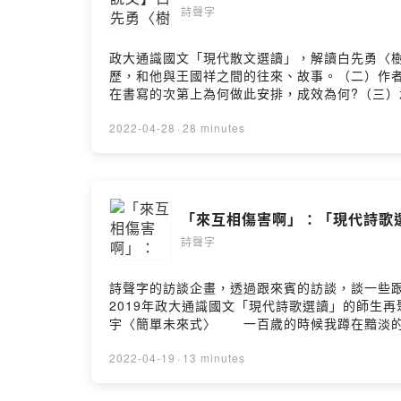
詩聲字
政大通識國文「現代散文選讀」，解讀白先勇〈樹猶
歷，和他與王國祥之間的往來、故事。（二）作者
在書寫的次第上為何做此安排，成效為何?（三
此生命的起落。（四）「樹猶如此」的典故，此
的採討，記者對白先勇的採訪報導，協助自己閱讀、理解〈樹猶如
2022-04-28
·
28 minutes
訴我你對這一集的想法： https://open.firstory.me/u
「來互相傷害啊」：「現代詩歌選讀
詩聲字
詩聲字的訪談企畫，透過跟來賓的訪談，談一些
2019年政大通識國文「現代詩歌選讀」的師生
宇〈簡單未來式〉 一百歲的時候我蹲在黯淡的
頭做一個完美的倒立雖然我們並不因為這樣而有
說：「他看起來比較誠實了。」夢是兩點之間最
2022-04-19
·
13 minutes
給我的土地上有太多的螞蟻…… 那些男人都來了
享 #夏宇 作品小額贊助支持本節目： https://pay.f