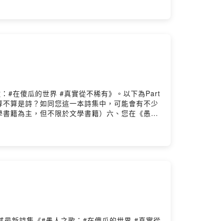
春夏秋冬始終屹立，彷彿長生不老。你撿起一根樹
情願守候你，每分每秒你所擁有的自信，都是我一
笑之聲有時，沉默已久的夜空再度閃爍總是收藏於
深深合掌啊我向你合掌你是大海我是嬉遊的鯨豚
穎這是家。在那些罩滿濃霧的日子終於有一座港灣
我會在入睡前準備好一切對自己說上一萬遍：「這
水蔚藍一片一艘小船慢慢駛進了你的耳朵飛出來又
些拿走那些（聲音指紋習慣諸如此類）最後，連自
言外之意近況平安多半在夜裡入睡，清晨醒來夢全
#在傻瓜的世界 #真實從不稀有》。以下為Part
些時候，我會看見身旁有些朋友困在情感的牢籠
算不算是詩？如同您這一本詩集中，可能會有不少
自己的生命才完整，所以恐懼失去，無論如何都要
學書籍為主，但不限於文學書籍）六、您在《愚人
為失去自己。當一段感情結束，重要的也並不是再
聽讓我被你輕易吞下讓你陪我短短一程聽完就忘小
解開了自設的牢籠，生命從此有了流動與改變。你
隔日，你將收到一根熄滅的火柴在前夜曾低聲請求
音，如果一張逾期車票伸出屋簷讓全部的美景在這
籃曲 ◎宇文正今晚的明月是你的望遠鏡瞭望銀河
節目：
談其最新詩集《#愚人之歌：#在傻瓜的世界 #真實從