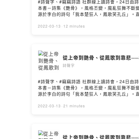
#詩聲字、#竊竊詩語 社群線上讀詩會，24日由詩
本書－詩集《艷骨》，風格丕變，魔亂狂舞不斷
源於李白的詩句「我本楚狂人，鳳歌笑孔丘」。直
彤〈影子的畫像──致保羅．策蘭〉月光來到床
人招領的註腳從門檻到門檻，天使與惡魔的拉鋸
2022-03-13
·
12 minutes
材……滿手時間的意象像戴上裝飾華麗的手套無
會：愛愛讓花朵心甘情願地張開自己並且傾吐出
題愛，是教人慢性自殺的藝術今夜，我躬身致意
三稜鏡折射你走上米拉波橋，向倒影告解並吟唱
從上帝到艷骨、從鳳歌到靠悲──林思彤
方 但我仍舊記得影子的畫像 是光線忠實地寫
的浪漫 妻子還在等我回家……而一枚被樂譜惡
詩聲字
的嗓音圓滑地滾動遺言最後一次登台的姿勢轉折
們而言只是從彼岸過渡到此岸的齟齬令你手中的
#詩聲字、#竊竊詩語 社群線上讀詩會，24日由詩
靈魂吧檯內外總是流轉著平凡無奇的履歷斷裂的
本書－詩集《艷骨》，風格丕變，魔亂狂舞不斷
協，而你的人生碎了，我只好完整。※講者介紹：
源於李白的詩句「我本楚狂人，鳳歌笑孔丘」。直
菡文學網散文版召集人、文學獎評審及《有荷》文
彤〈在高鐵站〉一個裝滿心事的行李箱被某人的
小說集《女身上帝》及多部商業專書。楚狂（198
多年，徒留冰冷空洞的眼神趕著搭上列車，深怕
2022-03-13
·
21 minutes
《鏡像：創世紀65年詩選(2014-2019)》
生一對中年情侶在站口抽煙望著彼此，究竟無法
好一點，拜託。對談的四個子題：1.寫詩的命運2
天使取消了存在，還有什麼比分離更可歌可泣？
詩人的命運：林思彤〈#影子的畫像〉＋楚狂〈#一個成功的人
是否願意賜予沒有缺憾的擁抱神哪，困在月台的
https://open.firstory.me/story/cl0pcuaug0
都在笑那個她恨不得快點飛向他那個她這麼多年
從上帝到艷骨、從鳳歌到靠悲──林思彤
的列車，上不了天堂被寵愛的她，絲毫不覺命運