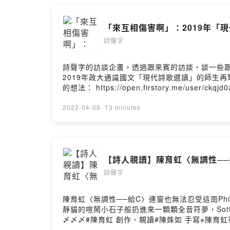
https://open.firstory.me/user/ckqjd0allgg9
「來互相傷害啊」：2019年「現代
詩聲字
詩聲字的訪談企畫，透過跟來賓的訪談，談一些
2019年政大通識國文「現代詩歌選讀」的師生再聚對談。#張
的想法： https://open.firstory.me/user/ckqjd
2022-04-08
·
13 minutes
【詩人親讀】陳育虹〈無調性──給
詩聲字
陳育虹〈無調性──給C​〉​連窗也無法忍受這雨​P
靜​​貓的喧鬧小石子般扔進來​一顆顆全音符​夢，S
〆〆〆#陳育虹​ 創作、親讀#陳姝如 手寫※陳
《癡迷》、瑪格麗特．艾特伍詩選《吞火》、露伊