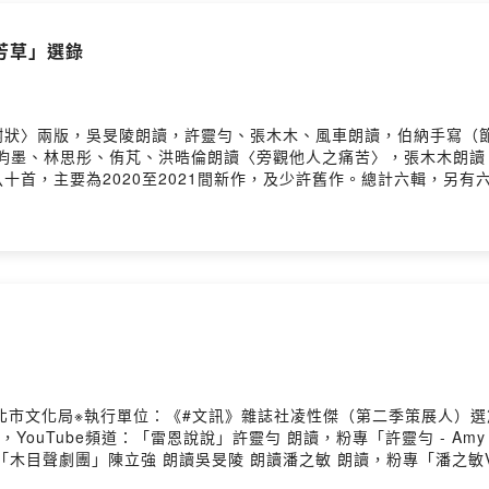
Firstory Hosting
芳草」選錄
謝狀〉兩版，吳旻陵朗讀，許靈勻、張木木、風車朗讀，伯納手寫（
畇墨、林思彤、侑芃、洪晧倫朗讀〈旁觀他人之痛苦〉，張木木朗讀〈願（
八十首，主要為2020至2021間新作，及少許舊作。總計六輯，另
群的經驗，讓作者在創作上更注意文學的傳播與接受，試圖深入淺出
創作者賞玩。「我與許多人一樣，以為創作是一場競技賽，領先者才
注面對的，是自己心中最遠的地方在哪，實際履足的地方又在哪，必
體悟會讓他人受益；無法集結的話，免不了遺憾，但絕對不會是白走
cc/xQgQGL金石堂網路書店https://reurl.cc/0Xxkkomomo購物網
qjd0allgg9g0930nx3n949d留言告訴我你對這一集的想法：
g0930nx3n949d/commentsPowered by Firstory Hosting
台北市文化局※執行單位：《#文訊》雜誌社凌性傑（第二季策展人）選篇陳
）朗讀，YouTube頻道：「雷恩說說」​許靈勻 朗讀，粉專「許靈勻 - Amy H
劇團」陳立強 朗讀吳旻陵 朗讀潘之敏 朗讀，粉專「潘之敏Vicci Pa
年夏天，那時你只有六歲，還是個孩子，我們一起去爬山，漫步林間