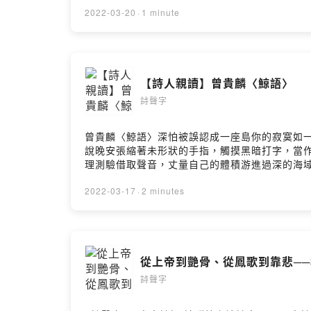
2018年於法國Les Editions Circé出版法
2022-03-20
·
1 minute
聯合報文學大獎。​※陳姝如​畢業於僑光商專電
https://pay.firstory.me/user/poemlovec
by Firstory Hosting
【詩人親讀】曾貴麟〈鯨語〉
詩聲字
曾貴麟〈鯨語〉深怕被誤認成一座島你的寂寞如
說晚安張縮著未形狀的手指，觸摸黑暗打字，當
理測驗借取聲音，丈量自己的體積游進過深的海
塔當你路過整條街不眠的人潮拿著螢光火焰倒數
知黑暗是多大的房間回音證明你的內耳裡居住著龐大
2022-03-17
·
2 minutes
v801231#蔡昀庭 手寫#爽爽滾娘 攝影、襯
面，均為貴麟自製，音樂為Youth Lagoon - 17，來源
https://pay.firstory.me/user/poemlovec
by Firstory Hosting
從上帝到艷骨、從鳳歌到靠悲──林思彤
詩聲字