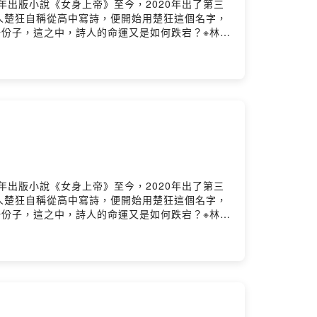
9年出版小說《女身上帝》至今，2020年出了第三
人楚狂自稱從高中寫詩，便開始用楚狂這個名字，
一份子，這之中，詩人的命運又是如何跌宕？※林思
離和死亡唇語捻成絲線穿透時針縫合玫瑰，繡上無
，剩下你自顧自的夢囈：詩，是造就天使的素
景中背誦戲劇般的煽情對白命運逼迫我們提早體
的流亡；愛是不斷交叉思辨卻又沒有答案的哲學問
和秘密期待灰燼的風采，與繆思的胎動透過詩句的
海風的滄桑 雖然苦艾的香味曾將我推往畫外及遠
都是誘人的美貌，我沒有 我沒有發瘋，沒有厭世
響起、天使的號角響起是時候吹奏死亡賦格曲讓我
以兒時的方言書寫童年能暫時忘記生活和現實對我
大同小異的城市等待打烊後的酒館拋售失去軀殼的
9年出版小說《女身上帝》至今，2020年出了第三
未出版的詩集扉頁裡誰來告訴我是否該向命運妥
人楚狂自稱從高中寫詩，便開始用楚狂這個名字，
士，文學與哲學雙學士。現任「詩聲字」總召、喜
一份子，這之中，詩人的命運又是如何跌宕？※林思
詩人獎等。已出版詩集《艷骨》、《茱萸結》，短篇
手極盡纏綿的扯下擦身而過的人那麼多，有的死去
曾獲選《野薑花五周年詩選》、《當代臺灣詩選》、
赴從未去過的城市，那裡有新的愛人正等著攜手終
滾」FB粉絲專頁，每天早上祈禱，祈禱主子們對奴才
春聯褪色的痕跡小嘴不停，是否也吻過另一個他當
的命運：林思彤〈#在高鐵站〉＋楚狂〈#雞說〉4.
，逕自結果。神哪，祢是否願意饒恕天使的背叛祢
/poemlovechild留言告訴我你對這一集的想法：
無法提前下車在高鐵站，許多天使在哭但活著的人
體和呼吸被拋下的她癡心等待，一班早已失事翻覆
不明白生命究竟是怎麼一回事長長的一生，又要帶