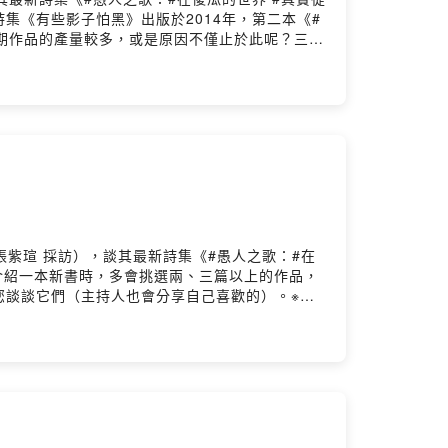
詩集《有些影子怕黑》出版於2014年，第二本《#
，近期作品的產量較多，或是原因不僅止於此呢？三、
有種素樸直截的想法：「真理應當不是複雜的，它
到最後那個神祕／／真正的神祕／／直直白白／／
下為 Part II 談及詩作，含孫得欽前一本
揮霍是一種恩典​​來的時候​你要認出你要像個信
麼樣是不是不夠好在可以揮霍的時候考慮那些都只
n949d留言告訴我你對這一集的想法：
星霈、#張紫瑄 採訪），談其最新詩集《#愚人之歌：#在
們在介紹一本新書時，多會挑選兩、三篇以上的作品，
談談它們（主持人也會分享自己喜歡的）。※〈#
像蜜蜂沒有理由期待一隻蜜蜂飛到你面前開示真理
名裂為了子虛烏有或是罪證確鑿的事情有天我也會
ser/ckqjd0allgg9g0930nx3n949d
 Firstory Hosting