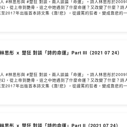
人 #林思彤與 #楚狂 對談。兩人談論「命運」。詩人林思彤於200
變幻，從上帝到艷骨，這之中她遇到了什麼命運？又改變了什麼？詩
至2017年出版首本詩文集《靠!悲》，從謾罵的狂者，變成靠悲的
前懺悔。像為你點起彌撒的燭光輕聲朗誦經文像朗誦我們最在意的流
來不及告訴我如何換氣如何呼吸繼續生存再繼續全然地相遇畫布留白
法脫離，進而變成皮膚我們都是被削去名字的倖存者在烽火交纏的場
風的線條，雨的曖昧一絲不漏地收進影子的畫像愛是過於龐大且傷痛
讓憂鬱將悲劇鏤刻得更深讓我們在時間的莊園裡相遇互訴彼此的幽暗
詠嘆調的哀艷：一切都回來了，以更征服的姿勢 帶點靈魂的傷痕、
 ｘ 楚狂 對談「詩的命運」Part III（2021 07 24）
下睡眠時的殘影 記錄我長期倦於腥紅色的搖擺，就像 蛇吻和匕首
意遺棄的音符該如何自處或改變？才能夠重新接納為和諧的天籟鐘聲
為你背影末端的敘事當你再次站在塞納河畔終於得到夕陽捎來的訊息
苦艾酒以及我眼前的艾碧斯，替代為故鄉的冰酒隨後將肉身置入每個
人 #林思彤與 #楚狂 對談。兩人談論「命運」。詩人林思彤於200
對話或構圖被陌生人的耳朵拾起或竊取，影子和名字難道只能投射在
變幻，從上帝到艷骨，這之中她遇到了什麼命運？又改變了什麼？詩
林思彤（1982-）新北市中和人；曾用名馮瑀珊。中興大學文學碩
至2017年出版首本詩文集《靠!悲》，從謾罵的狂者，變成靠悲的
學雜誌副總編輯。曾獲2020年詩探索發現獎，2010年優秀青年
天使故意遺落在月台一枚鈕扣靜靜躺在錯亂的時空彷彿不曾被愛神的
7-）紫微破軍，史學系畢。有詩集《靠!悲》（2017，台北）。
被世界狠狠地割捨，有些人在哭說感情的滄海桑田比光速還快有人趕
、《2018臺灣詩選》。侍奉四位主子，一雪一滾一洽一淙，總管「爽爽
吸取對方的思想如吸取尼古丁。又是一對怨偶嗎？女子吻過的菸蒂有
.詩的命運：林思彤〈#罪惡之城蓋美拉〉＋楚狂〈#行動派〉3.詩中
若每個夜裡的祈禱終究只是祈禱分離也只是相遇必然的結果──無花
〉小額贊助支持本節目： https://pay.firstory.me/user
都是祢的孩子雖然他們被安排在不同的命運的車廂，無法更換座位也
7qy08571jdmwqty?m=commentPowered by Firstory Hosting
，還是沒能靠近沒能忘懷他。那個她口口聲聲為他辯駁給出僅有的身
 ｘ 楚狂 對談「詩的命運」Part II（2021 07 24）
即將帶她進入地獄，分手比死亡更殘忍體內有另一個生命的她，始終