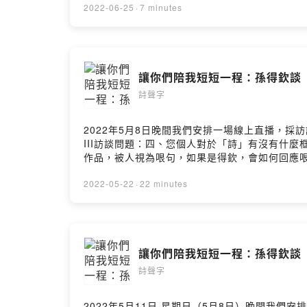
在我前面，彷若指引生命道路。在翠山步道入口
2022-06-25
·
7 minutes
枝，向空中比畫幾圈，轉過身，凝望我，微笑：
生的幸福。生之定義（節錄） ◎隱匿有時，風
另一邊的光亮和幸福透過星星的破洞對我說話合
你是高山我是盤繞你的白雲雲化為水流向了大海
讓你們陪我短短一程：孫得欽談《愚人
可以練習停靠把人生動盪的海洋暫時泊放門外在
就是家了。」面對（節錄） ◎陳雋弘面對落地
詩聲字
變成海鷗當海平線穿過你的額頭你在想些什麼？0
己你也沒忘記偷走；像個記憶的慣竊隱密、冷靜
2022年5月8日晚間我們安排一場線上直播，採訪
部做完近況佳，遠景皆收眼底友人行動觸手可及
III訪談問題：四、您個人對於「詩」有沒有什
裡，為了某種僵局而進退不得，雖然不喜歡那樣
作品，被人視為哏句，如果是得欽，會如何回應
緊緊抓住守住，因此不快樂，不自由，也不敢表
之歌》之後是否什麼樣的寫作計畫，或者，與寫
遇到另一個別人，而是找回自己。一切的不快樂
額贊助支持本節目： https://pay.firstory.me
2022-05-22
·
22 minutes
不在那兒（節錄） ◎孫梓評1我將糖果放入口中
https://open.firstory.me/user/ckqjd0allgg9
允許燃燒為了榮耀那形而上的蠟燭如果降下大雨
裡避雨，讓簷角滴下水落在遠方此地我試圖明朗
外輕透如隱形的那顆星子透明的海沉沉睡了海豚
https://pay.firstory.me/user/ckqjd0
讓你們陪我短短一程：孫得欽談《愚人
https://open.firstory.me/user/ckqjd0allgg9
詩聲字
2022年5月11日 星期日（5月8日）晚間我們