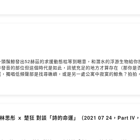
譯詩集《我告訴過你Je te l’ai déjà dit》。2004年獲《台灣詩選
子資料處理系，目前於中興大學就讀中文系碩專班，「#鵞湖居書法教
hild留言告訴我你對這一集的想法： https://open.firstory.me/user/ckqj
一頭鬚鯨發出52赫茲的求援動態枯等到睏意，和潛水的浮游生物給你
作發音的部位但這個時代是如此，訊號充足的地方才算存在（那你是
域，獨唱低頻聲部是找尋礁嶼，或是另一處公寓中寂寞的鯨魚？拍拍
才想起今天是跨年你腹部是深淵背面滿是折射海面的星星等待其中一
的自己早晨，冬陽裡飛出水鳥你終於浮出海面〆〆〆〆〆〆〆〆#曾貴麟
圖，相關粉專「#爽爽滾」※〈#鯨語〉收錄於曾貴麟《#人間動物園》（#
：https://www.youtube.com/watch?v=b4_x063rhX4
hild留言告訴我你對這一集的想法： https://open.firstory.me/user/ckqj
 ｘ 楚狂 對談「詩的命運」（2021 07 24，Part IV