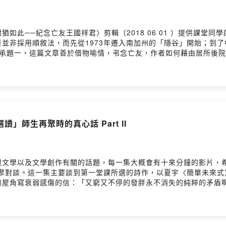
如此──紀念亡友王國祥君〉剪輯（2018 06 01 ）提供課堂
並非採用順敘法，而先從1973年遷入南加州的「隱谷」開始；到
）承題一，這篇文章善於借物喻情，弔念亡友，作者如何藉由居所後
外白先勇還運用別的典故，襯托感情，試著找出並理解。（五）可尋
此〉。小額贊助支持本節目： https://pay.firstory.me/user
ser/ckqjd0allgg9g0930nx3n949d/commentsPowered by Firs
」師生再聚時的真心話 Part II
跟文學以及文學創作有關的話題，每一集大概會有十來分鐘的影片，
再聚對談。這一集主要談到第一堂課所選的詩作，以夏宇〈簡單未來式
屋角寫衰弱感傷的信：「又窮又不停的發胖永不消失的純粹的矛盾
了更好的了解 我仍然記得我的葬禮那是一百零一歲的時候世人正
短的距離夢是真正聰明的一個老去的超現實主義者我微笑入睡但根據
我愛過的有的打傘有的流淚〆〆〆〆〆〆〆〆#李畇墨 #張紫瑄 對談
irstory.me/user/ckqjd0allgg9g0930nx3n949d留言告訴