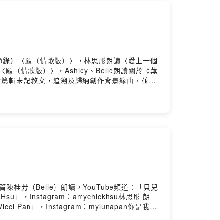
節錄）〈願（情歌版）〉，林思彤朗讀〈愛上一個
情歌版）〉，Ashley、Belle朗讀關於《蕪
有六篇輯末記敘文，追溯及歸納創作背景緣由，並以
，呈現的內容和感覺豐富且多元。不僅適合初讀現
能夠獲得榮耀（得獎、出書），但我終於發現創作
須誠實地面對自己，評估個人的天賦、時間，以及
一遭的。」──李畇墨〈我所修過的現代詩課程，
https://reurl.cc/RXr1rz小額贊助支持本節
桂芳（Belle）朗讀，YouTube頻道：「貝兒
su」，Instagram：amychickhsu林思彤 朗
n」，Instagram：mylunapan你是我的
曲徑，泥土地有高有低，錯落巨石砂礫，你刻意走