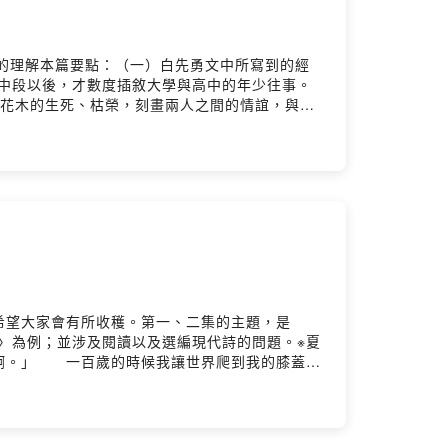
同學的理解本篇要點：（一）白先勇文中所寫到的經
了中段以後，才數度插敘大學與高中的年少往事。
院花木的生死、枯榮，刻畫兩人之間的情誼，與彼
覓白先勇的其他文章，或是研究者對〈樹猶如此〉
/ckqjd0allgg9g0930nx3n949d留言告
tory Hosting
希望大家會有所收穫。第一、二集的主題，是
〉為例；並涉及閱讀以及選編現代詩的問題。※夏
啊。」 一百歲的時候我讓世界爬到我的膝蓋上
處身於新文明的起點顯得保守、多疑我聽見有人
他們的說法，那就是死我的壽衣太大棺槨太小分配
（來賓 #王騰慶）#現代詩歌選讀 #師生對談分
我你對這一集的想法：