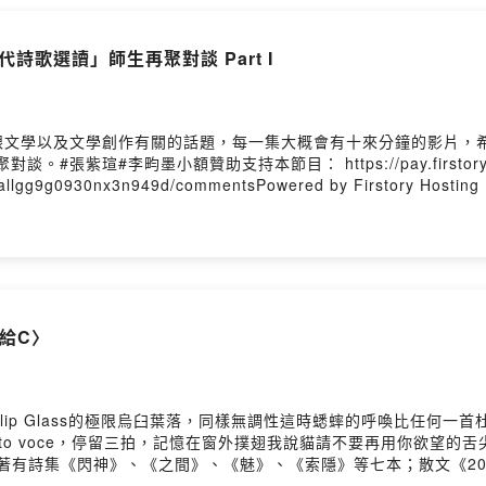
g0930nx3n949d/commentsPowered by Firstory Hosting
詩歌選讀」師生再聚對談 Part I
跟文學以及文學創作有關的話題，每一集大概會有十來分鐘的影片，
紫瑄#李畇墨小額贊助支持本節目： https://pay.firstory.me
0allgg9g0930nx3n949d/commentsPowered by Firstory Hosting
C​〉
hilip Glass的極限​烏臼葉落，同樣無調性​這時蟋蟀的呼喚比任何
otto voce，停留三拍，記憶在窗外撲翅​我說貓請不要再用你欲望的
育虹著有詩集《閃神》、《之間》、《魅》、《索隱》等七本；散文《2
絲．葛綠珂詩集《野鳶尾》、傑克．紀伯特詩集《烈火》等。201