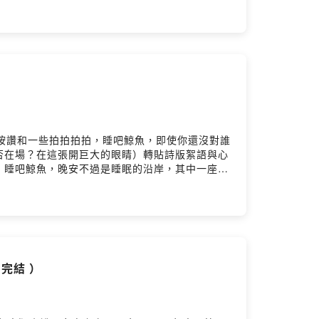
》年度詩獎，2007年獲中國文藝協會文藝獎章，2017年獲
室」書法老師。小額贊助支持本節目：
d0allgg9g0930nx3n949d/commentsPowered
按讚和一些拍拍拍拍，睡吧鯨魚，即使你還沒對誰
否在場？在這張開巨大的眼睛）轉貼詩版絮語與心
，睡吧鯨魚，晚安不過是睡眠的沿岸，其中一座燈
顆轉向你十二月為隔年下錨，相乘於時間的虛線得
 創作、親讀及襯樂，Instagram：
聯合文學，2019年5月22日）※朗讀襯樂、影片封
小額贊助支持本節目：
d0allgg9g0930nx3n949d/commentsPowered
，完結 ）