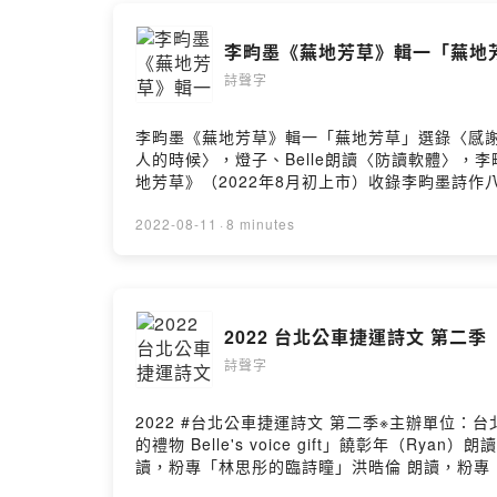
Powered by 
李畇墨《蕪地芳草》輯一「蕪地
詩聲字
李畇墨《蕪地芳草》輯一「蕪地芳草」選錄〈感
人的時候〉，燈子、Belle朗讀〈防讀軟體〉，李
地芳草》（2022年8月初上市）收錄李畇墨詩作
後記〈重拾詩之夢〉加以收束。經營網路文學社
代詩的大眾，亦有不少詩作，能讓文學愛好者、
2022-08-11
·
8 minutes
是一場單人的極限馬拉松：每一位創作者所要專
極限所在。若能出書，固然是好事，你的經驗與
與個人體悟〉《蕪地芳草》傳送門博客來https://reurl.
目： https://open.firstory.me/user/ck
2022 台北公車捷運詩文 第二季
https://open.firstory.me/user/ckqjd0allgg9
詩聲字
2022 #台北公車捷運詩文 第二季※主辦單位：
的禮物 Belle's voice gift」饒彰年（Ryan
讀，粉專「林思彤的臨詩瞳」洪晧倫 朗讀，粉專「木目聲
魔法（節錄） ◎朱國珍記得剛搬到山上的第一