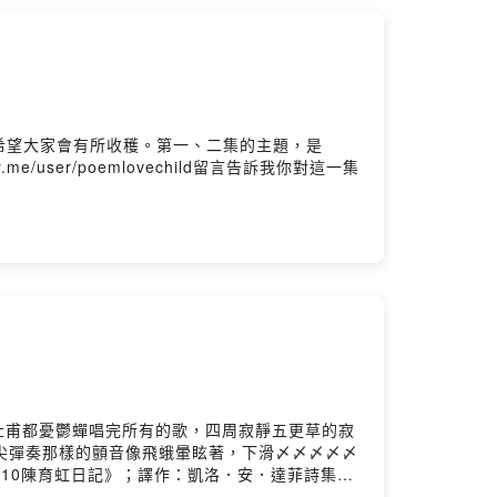
希望大家會有所收穫。第一、二集的主題，是
/user/poemlovechild留言告訴我你對這一集
一首杜甫都憂鬱​蟬唱完所有的歌，四周寂靜​五更草的寂
舌尖彈奏​那樣的顫音像飛蛾​暈眩著，下滑​〆〆〆〆〆
010陳育虹日記》；譯作：凱洛．安．達菲詩集
1年於日本思潮社出版日譯詩集《我告訴過你》。