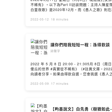
不稀有》。以下為Part II訪談問題：主持人
白童夜歌》是2020年12月，而《愚人之歌》則
在沈眠採訪的〈「如果文學是救贖是力量，沒有
不該只有能夠理解各種複雜性的知識份子獨享。
2022-05-12
·
18 minutes
陽光普照」。《白童夜歌》與《有些影子怕黑》風格
詩集《白童夜歌》之作品。※〈#炸牡蠣〉吃炸牡蠣
使無畏地朗誦出來※〈揮霍〉（《愚人之歌》）
會妨礙你直到你轉入下一階段小額贊助支持本節目： https:/
讓你們陪我短短一程：孫得欽談《愚
https://open.firstory.me/user/ckqjd0allgg9
詩聲字
2022 年 5 月 8 日 20:00 - 21:3
傻瓜的世界 #真實從不稀有》（#註異文庫，202
向讀者分享。如果由得欽自選，您會挑選《愚人
我要如何確定自己不是NPC〉不用確定你當然是
吧？但牠可以傳遞花粉釀出好吃的蜜而且牠有那
2022-05-09
·
17 minutes
背信忘義為了光明正大或是寡廉鮮恥的理由朋友到時請不要忘記我
留言告訴我你對這一集的想法： https://open.firstory.
【畇墨說文】白先勇〈樹猶如此─