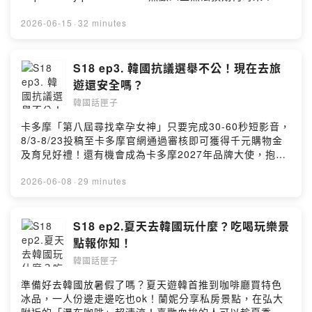
「先來一杯 我們再聊」聆聽照顧者、陪你預備長照未來！
點擊連結，讓我們有機會不在照顧困境掙扎。—— 以上為
2026-06-15
·
32 minutes
Firstory Podcast 廣告 ——韓國人生活中依賴度最高的前
十名品牌，服裝方面絕對是MUSINSA！衣服鞋子全身穿搭
一站搞定！韓國三大超商CU、GS25還有7-11也是生活必
S18 ep3. 韓國抗議選舉不公！現在去旅
需！三大平價咖啡店供應韓國人不能不喝的冰美式！還有
遊還安全嗎？
哪些品牌上榜？聽蘭妮和索尼客分享！加入會員，支持節
韓國話匣子
目： https://koreanbox.firstory.io/join留言告訴我你對這
一集的想法：
卡多摩「第八屆尋找幸孕女神」只要完成30-60秒短影音，
https://open.firstory.me/user/ckljhh3g6w9w008852mfj
8/3-8/23投稿至卡多摩官網通過審核即可獲得千元購物金
t7ot/commentsPowered by Firstory Hosting
及育兒好禮！還有機會成為卡多摩2027年品牌大使，抱回
9萬元育兒大禮包！活動詳情請見：
https://fstry.pse.is/9dt326—— 以上為播客煮與 Firstory
2026-06-08
·
29 minutes
Podcast 廣告 ——粉絲來信！韓國首爾近期有選舉不公的
抗議示威，擔心到韓國旅遊不安全，是否也有排華問題？
索尼客在地第一手觀察來解答！韓國旅遊新體驗，結合交
S18 ep2.夏天去韓國玩什麼？吃喝玩樂景
通卡和支付功能的除了wowpass還有其他選擇！換匯方式
點報你知！
也更多元了，24小時機台好方便！更多精彩內容就在本集
韓國話匣子
的韓國話匣子！加入會員，支持節目：
https://koreanbox.firstory.io/join留言告訴我你對這一集
準備好去韓國放暑假了嗎？夏天遊韓首推到咖啡廳買特色
的想法：
冰品，一人份邊走邊吃也ok！蘭妮分享私房景點，在弘大
https://open.firstory.me/user/ckljhh3g6w9w008852mfj