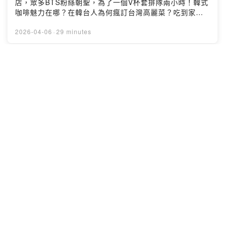
店，眾多BTS粉絲朝聖，為了一個V杯套排隊兩小時！韓式
咖啡魅力在哪？在韓台人為何瘋訂台灣高麗菜？吃到家鄉
味超感動！台灣手搖飲得正進軍韓國成功，烏龍茶如何征
服當地人？還有哪些台韓品牌兩地插旗，聽索尼客和蘭妮
2026-04-06
·
29 minutes
分享！加入會員，支持節目：
https://koreanbox.firstory.io/join留言告訴我你對這一集
的想法：Powered by Firstory Hosting
S17 ep9. 享受吧！一個人的旅行～韓國
獨旅去過就愛上
韓國話匣子
想挑戰獨旅建議從韓國開始！台灣飛韓國機票相較便宜、
一人住宿也有不少CP值高的選擇，小資女存點錢就能出
發！若是選擇首爾，搭地鐵公車都方便，不少餐廳都有中
文自助點餐機，不會韓文也不用怕！購物、美妝、醫美行
程都好排，更多獨旅攻略就在本集的韓國話匣子！加入會
2026-03-30
·
33 minutes
員，支持節目： https://koreanbox.firstory.io/join留言告
訴我你對這一集的想法：Powered by Firstory Hosting
S17 ep8. BTS天團回歸首爾開唱！追星
人的那些事
韓國話匣子
南韓天團BTS結束軍白期回歸首唱！首爾市全城總動員，