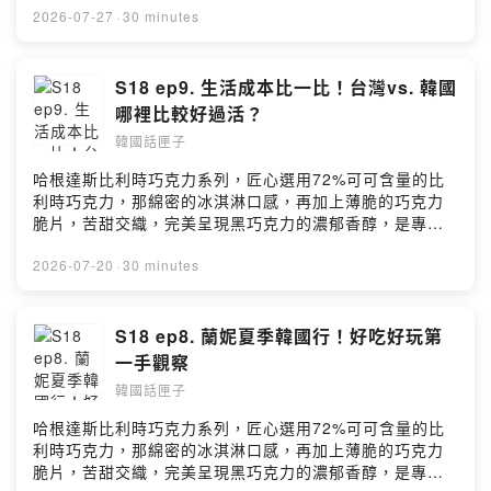
https://open.firstory.me/user/ckljhh3g6w9w008852mfj
投資散客崩潰衍生許多社會事件！韓國人熱愛高風險投
2026-07-27
·
30 minutes
t7ot/commentsPowered by Firstory Hosting
資，甚至貸款融資把身家All in，為何會這樣？韓國連鎖超
市Home Plus原本已經破產倒閉，現在有資金進來有機會
起死回生？韓劇「鐵拳教育」成真！韓國地方政府成立教
S18 ep9. 生活成本比一比！台灣vs. 韓國
權局，保障老師！更多時事討論就在本集的韓國話匣子！
哪裡比較好過活？
加入會員，支持節目： https://koreanbox.firstory.io/join
韓國話匣子
留言告訴我你對這一集的想法：
https://open.firstory.me/user/ckljhh3g6w9w008852mfj
哈根達斯比利時巧克力系列，匠心選用72%可可含量的比
t7ot/commentsPowered by Firstory Hosting
利時巧克力，那綿密的冰淇淋口感，再加上薄脆的巧克力
脆片，苦甜交織，完美呈現黑巧克力的濃郁香醇，是專屬
成熟大人系的奢華風味。https://fstry.pse.is/9emmdv
—— 以上為 Firstory Podcast 廣告 ——媒體報導「韓國
2026-07-20
·
30 minutes
人薪水比台灣高，但生活成本卻比台灣低」這是真的嗎？
其實一般韓國社會新鮮人每個月開銷，從房租加上餐費、
交通費和日常雜支就要台幣3到4萬，能存下來的錢很有
S18 ep8. 蘭妮夏季韓國行！好吃好玩第
限！但也有一對韓國雙薪夫妻公開家計簿，自豪靠省吃儉
一手觀察
用存錢引發大眾議論！到底在韓國還是台灣比較容易過活
韓國話匣子
存錢？聽索尼客和蘭妮分析！加入會員，支持節目：
https://koreanbox.firstory.io/join留言告訴我你對這一集
哈根達斯比利時巧克力系列，匠心選用72%可可含量的比
的想法：
利時巧克力，那綿密的冰淇淋口感，再加上薄脆的巧克力
https://open.firstory.me/user/ckljhh3g6w9w008852mfj
脆片，苦甜交織，完美呈現黑巧克力的濃郁香醇，是專屬
t7ot/commentsPowered by Firstory Hosting