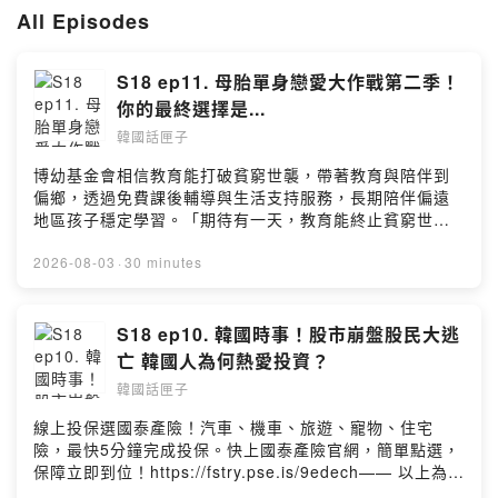
All Episodes
追蹤我們：
FB：Hallo Laney蘭妮小姐
玩轉韓國-완전한국
S18 ep11. 母胎單身戀愛大作戰第二季！
你的最終選擇是...
Web：
https://www.koreagaja.com/
韓國話匣子
Email：
博幼基金會相信教育能打破貧窮世襲，帶著教育與陪伴到
laney0611@gmail.com
偏鄉，透過免費課後輔導與生活支持服務，長期陪伴偏遠
sonic@kakao.com
地區孩子穩定學習。「期待有一天，教育能終止貧窮世
襲，弭平城鄉及貧富差距，讓每個孩子都有選擇未來的能
贊助我們：
力。」捐款連結▶️ https://fstry.pse.is/9f67es—— 以上
2026-08-03
·
30 minutes
https://pay.firstory.me/user/koreanbox
為 FMTaiwan 與 Firstory Podcast 廣告 ——Netflix戀綜
「母胎單身戀愛大作戰」第二季比第一季更有話題！
Powered by Firstory Hosting
17000人報名海選出來的男女嘉賓，有人經過改造後自信
S18 ep10. 韓國時事！股市崩盤股民大逃
心爆棚，在節目中人氣高就飄了，甚至出現海王行為？有
亡 韓國人為何熱愛投資？
人快要配對成功卻在最後一刻反悔讓人大傻眼！一開始人
韓國話匣子
氣最旺的女嘉賓最後卻沒人可選？更多精彩討論就在本集
的韓國話匣子！(本集沒有結局爆雷，但有些許過程情節討
線上投保選國泰產險！汽車、機車、旅遊、寵物、住宅
論，歡迎已收看節目的朋友收聽喔)加入會員，支持節目：
險，最快5分鐘完成投保。快上國泰產險官網，簡單點選，
https://koreanbox.firstory.io/join留言告訴我你對這一集
保障立即到位！https://fstry.pse.is/9edech—— 以上為
的想法：
Firstory Podcast 廣告 ——近期韓國股市震盪大跌！不少