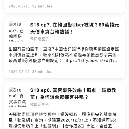
成熟大人系的奢華風味。https://fstry.pse.is/9emmdv
—— 以上為 Firstory Podcast 廣告 ——夏天到韓國玩什
2026-07-13
·
32 minutes
麼好呢？蘭妮首推聖水洞！除了有各種快閃店可以體驗，
還有新開的超大間Musinsa旗艦店，從服飾到家居用品整
棟超好逛！東大門Doota新開的Olive Young分店開到凌晨
S18 ep7. 在韓國搭Uber被坑？69萬韓元
12點，想買美妝不怕人擠人！景福宮期間限定夜間開放，
天價車資台韓熱議！
和白天不同的氛圍，推薦租借韓服找專業攝影師外拍，留
韓國話匣子
下美好回憶！更多韓國旅行分享就在本集的韓國話匣子！
加入會員，支持節目： https://koreanbox.firstory.io/join
出國前最怕匯率一直漲?中國信託銀行挺你聰明換匯設定匯
留言告訴我你對這一集的想法：
率到價智慧通知，匯率相對低點不錯過再領優惠券享美金
https://open.firstory.me/user/ckljhh3g6w9w008852mfj
最高減3分等優惠立即設定： https://fstry.pse.is/9d7lvr
t7ot/commentsPowered by Firstory Hosting
投資外幣如幣別轉換可能產生匯兌損失，應評估涉及自身
情況審慎投資。完整注意事項詳見網站資訊。—— 以上為
2026-07-06
·
33 minutes
Firstory Podcast 廣告 ——近期有台灣遊客分享經驗，在
韓國搭Uber從首爾市區到仁川機場，居然被刷69萬韓元車
資，是「從南韓坐到北韓嗎？」事件傳到韓國論壇引起熱
S18 ep6. 真實事件改編！韓劇「鐵拳教
議，韓國媒體找到該名司機，稱自己不小心多按了一個0，
育」為何讓台韓都有共鳴？
台韓反應兩樣情！韓國常見的旅遊糾紛還有明洞購物陷
韓國話匣子
阱、醫美不實加價、酒吧低消爭議...旅客該如何自保避免
被坑，請聽本集的韓國話匣子！加入會員，支持節目：
📢運動幣抵用期限倒數中！還沒領取、還沒用完的請盡快
https://koreanbox.firstory.io/join留言告訴我你對這一集
至「動滋網」查詢，期限至2026/12/31止。不知道可以在
的想法：
哪裡使用嗎？上「動滋網」【合作店家】專區，全台五千