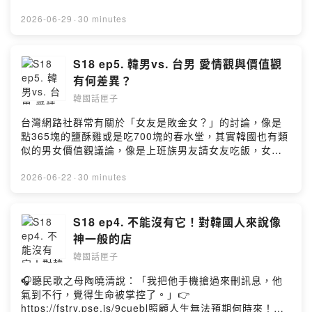
https://open.firstory.me/user/ckljhh3g6w9w008852mfj
多家合作業者任你選，馬上來找適用地點！➡️
t7ot/commentsPowered by Firstory Hosting
https://fstry.pse.is/9epcv6—— 以上為 FMTaiwan 與
2026-06-29
·
30 minutes
Firstory Podcast 廣告 ——Netflix韓劇「鐵拳教育」近期
在台韓話題討論度超高！劇情改編自多起真實事件，反映
韓國校園霸凌、老師處於弱勢的現況！劇中考生為了提高
S18 ep5. 韓男vs. 台男 愛情觀與價值觀
注意力服用的「聰明藥」不是虛構，甚至傳出在台灣缺
有何差異？
貨！？主角金武烈等人因戲暴紅，第二季令人期待！你看
韓國話匣子
過了嗎？歡迎留言和我們分享！加入會員，支持節目：
https://koreanbox.firstory.io/join留言告訴我你對這一集
台灣網路社群常有關於「女友是敗金女？」的討論，像是
的想法：
點365塊的鹽酥雞或是吃700塊的春水堂，其實韓國也有類
https://open.firstory.me/user/ckljhh3g6w9w008852mfj
似的男女價值觀議論，像是上班族男友請女友吃飯，女生
t7ot/commentsPowered by Firstory Hosting
點了700多台幣的燉排骨就被批評！還有韓男送女友名牌包
包被女友嫌不夠高級，就收回退貨提分手！台灣和韓國男
2026-06-22
·
30 minutes
生的交往價值觀有何差別？聽蘭妮和索尼客分享！加入會
員，支持節目： https://koreanbox.firstory.io/join留言告
訴我你對這一集的想法：
S18 ep4. 不能沒有它！對韓國人來說像
https://open.firstory.me/user/ckljhh3g6w9w008852mfj
神一般的店
t7ot/commentsPowered by Firstory Hosting
韓國話匣子
🎧聽民歌之母陶曉清說：「我把他手機搶過來刪訊息，他
氣到不行，覺得生命被掌控了。」👉
https://fstry.pse.is/9cuebl照顧人生無法預期何時來！