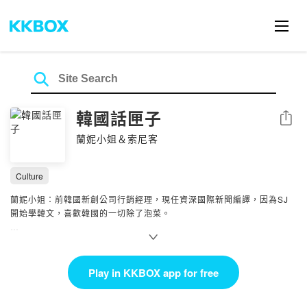
韓國話匣子
Share
蘭妮小姐＆索尼客
Culture
蘭妮小姐：前韓國新創公司行銷經理，現任資深國際新聞編譯，因為SJ
開始學韓文，喜歡韓國的一切除了泡菜。
索尼客：資深韓國旅遊部落客、韓國旅遊書作者，長居韓國十年以上，一
有空閒就會到韓國各地旅遊，現為韓國上班族。
Play in KKBOX app for free
每週台韓連線討論韓國最新時事議題、分享當地文化觀察，打開韓國話匣
子，話題停不了！