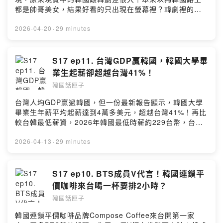
都是帥哥美女，結果好看的只出現在螢幕裡？韓劇裡的場
景美輪美奐，結果現實的韓國很多老房子，路上好多垃
圾？學韓劇看到男生就叫歐巴，但男女有別小心亂稱呼鬧
2026-04-20
·
29 minutes
笑話！還有哪些到了韓國才知道的事？聽蘭妮和索尼客分
享！加入會員，支持節目：
https://koreanbox.firstory.io/join留言告訴我你對這一集
S17 ep11. 台灣GDP贏韓國，韓國大學畢
的想法：Powered by Firstory Hosting
業生起薪卻超越台灣41%！
韓國話匣子
台灣人均GDP贏過韓國，但一份最新報告顯示，韓國大學
畢業生年薪平均起薪達到4萬多美元，超越台灣41%！再比
較台韓最低薪資，2026年韓國最低時薪約229台幣，台灣
最低時薪196台幣，兩地食衣住行消費物價和生活成本上，
台韓哪裡比較容易生活？聽索尼客和蘭妮分享！加入會
2026-04-13
·
29 minutes
員，支持節目： https://koreanbox.firstory.io/join留言告
訴我你對這一集的想法：Powered by Firstory Hosting
S17 ep10. BTS成員V代言！韓國連鎖平
價咖啡來台喝一杯要排2小時？
韓國話匣子
韓國連鎖平價咖啡品牌Compose Coffee來台開第一家