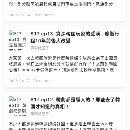
門，部分超商凌晨轉成自助門市或直接關門，就連部分自
助加油站和停車場也不是24小時！最妙的是交通違規取締
相機只有上班時段才會抓？！更多精彩內容就在本集的韓
2026-05-04
·
28 minutes
國話匣子！加入會員，支持節目：
https://koreanbox.firstory.io/join留言告訴我你對這一集
的想法：
S17 ep13. 資深韓國玩家的感嘆...旅遊行
https://open.firstory.me/user/ckljhh3g6w9w008852mfj
程10年前後大改變
t7ot/commentsPowered by Firstory Hosting
韓國話匣子
大家第一次去韓國旅遊是什麼時候呢？以前會為了出國買
旅遊書，現在上網看網友分享就排好行程了！之前到韓國
必備T-money卡儲值搭車，到換錢所比較匯率換錢，現在
有wowpass還有氣候同行卡，行動支付也超方便，現金不
用那麼多！以前推薦到超市掃貨、明洞買彩妝、梨大買襪
2026-04-27
·
30 minutes
子，現在都去大創和Olive Young！這10年來還有哪些改
變，聽索尼客和蘭妮分享！加入會員，支持節目：
https://koreanbox.firstory.io/join留言告訴我你對這一集
S17 ep12. 韓劇都是騙人的？那些去了韓
的想法：
國才知道的真相！
https://open.firstory.me/user/ckljhh3g6w9w008852mfj
韓國話匣子
t7ot/commentsPowered by Firstory Hosting
不少人都是透過韓劇認識韓國，但是踏上韓國土地才發
現，原來現實中的韓國跟韓劇差很大！本來以為韓國路上