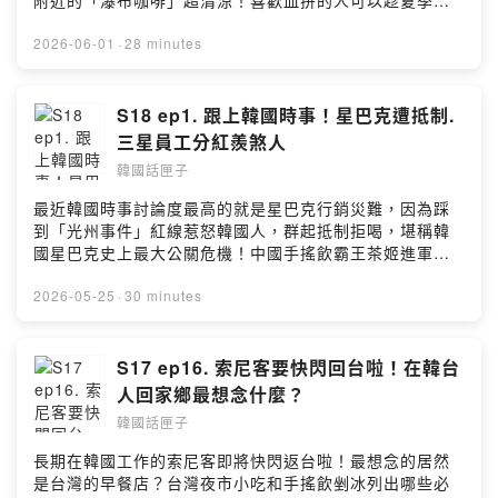
附近的「瀑布咖啡」超清涼！喜歡血拚的人可以趁夏季購
t7ot/commentsPowered by Firstory Hosting
物節到百貨公司搶優惠！索尼客推薦漢江騎自行車超愜
意！更多韓國夏日吃喝玩樂分享就在本集的韓國話匣子！
2026-06-01
·
28 minutes
加入會員，支持節目： https://koreanbox.firstory.io/join
留言告訴我你對這一集的想法：
https://open.firstory.me/user/ckljhh3g6w9w008852mfj
S18 ep1. 跟上韓國時事！星巴克遭抵制.
t7ot/commentsPowered by Firstory Hosting
三星員工分紅羨煞人
韓國話匣子
最近韓國時事討論度最高的就是星巴克行銷災難，因為踩
到「光州事件」紅線惹怒韓國人，群起抵制拒喝，堪稱韓
國星巴克史上最大公關危機！中國手搖飲霸王茶姬進軍韓
國，每間分店都大排隊，生意爆火之際也傳出抵制潮？三
星電子勞資談判達成協議不罷工了，平均每位員工明年可
2026-05-25
·
30 minutes
拿6億韓元分紅羨煞人，引發一般勞工哀怨，韓國M型社會
回不去了嗎？更多時事討論就在本集的韓國話匣子！加入
會員，支持節目： https://koreanbox.firstory.io/join留言
S17 ep16. 索尼客要快閃回台啦！在韓台
告訴我你對這一集的想法：
人回家鄉最想念什麼？
https://open.firstory.me/user/ckljhh3g6w9w008852mfj
韓國話匣子
t7ot/commentsPowered by Firstory Hosting
長期在韓國工作的索尼客即將快閃返台啦！最想念的居然
是台灣的早餐店？台灣夜市小吃和手搖飲剉冰列出哪些必