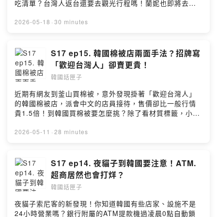
吃清單？台灣人返台還要去觀光行程嗎！蘭妮也即將去韓
國旅遊，和大家分享有哪些行程必去哪些美食必吃！想推
薦我們的台韓行程歡迎留言喔！加入會員，支持節目：
2026-05-18
·
30 minutes
https://koreanbox.firstory.io/join留言告訴我你對這一集
的想法：
https://open.firstory.me/user/ckljhh3g6w9w008852mfj
S17 ep15. 韓國棉被店兩面手法？招牌寫
t7ot/commentsPowered by Firstory Hosting
「歡迎台灣人」卻賣更貴！
韓國話匣子
近期有網友到釜山買棉被，意外發現掛著「歡迎台灣人」
的韓國棉被店，派會中文的店員接待，售價卻比一般行情
貴1.5倍！到韓國買棉被要怎麼挑？除了看材質標籤，小心
產地中國製偽裝成韓國製！還有台灣人到韓國旅遊掉信用
卡，竟然被自己同胞撿走盜刷，韓國警方還不受理報
2026-05-11
·
28 minutes
案？！更多精彩內容就在本集的韓國話匣子！加入會員，
支持節目： https://koreanbox.firstory.io/join留言告訴我
你對這一集的想法：
S17 ep14. 夜貓子到韓國要注意！ATM.
https://open.firstory.me/user/ckljhh3g6w9w008852mfj
超商居然也會打烊？
t7ot/commentsPowered by Firstory Hosting
韓國話匣子
夜貓子索尼客的新發現！你知道韓國有些店家、設施不是
24小時營業嗎？銀行附屬的ATM提款機過凌晨0點自動鎖