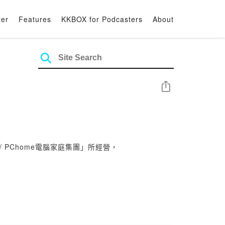
ter
Features
KKBOX for Podcasters
About
Share
/ PChome電腦家庭集團」所經營，