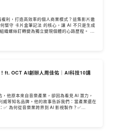
實現知識複利，打造高效率的個人商業模式？這集影片邀
堅守 卡片盒筆記法 的核心，讓 AI 不只是生成
組織螺絲釘轉變為獨立變現個體的心路歷程。 ✅
及如何用 AI 快速產出電子報與 Podcast 腳本。
. OCT AI創辦人周佳佑｜AI科技10講
佳佑，他原本來自音樂產業，卻因為看見 AI 潛力，
、格蘭利威等知名品牌。他的故事告訴我們：當產業還在
 為何從音樂業跨界到 AI 影視製作？✅
工、如何從個人玩轉到商業案？✅ 節省時間的關鍵、客
技能？