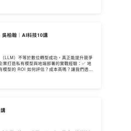
長 吳柏翰｜AI科技10講
型（LLM）不等於數位轉型成功，真正能提升競爭
助企業打造私有模型與地端部署的實戰經驗：✅ 地
有模型的 ROI 如何評估？成本高嗎？讓我們透過
=============PChome 雜誌邁入創刊 30
專業角色與社會發展。我們希望透過這個專題，從
0講