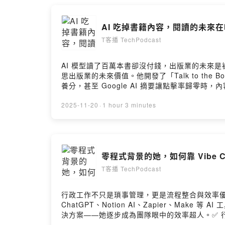
AI 吃掉書籍內容，閱讀的未來在哪
T客播 TechPodcast
AI 模型讀了百萬本書卻沒付錢，出版業的未來是
思出版業的未來價值。他開發了「Talk to th
養分，甚至 Google AI 摘要讓點擊率歸零
何賣書起家的他，選擇擁抱 AI 打造「Talk to
代，如何將短期資訊轉化為長期智慧？如果你是出
2025-11-20
·
1 hour 3 minutes
零程式背景的她，如何靠 Vibe C
T客播 TechPodcast
行政工作不只是瑣事管理，更是流程整合與效率優
ChatGPT、Notion AI、Zapier、Mak
決方案——她逐步成為團隊眼中的效率超人。✅ 行政
技能全解析！