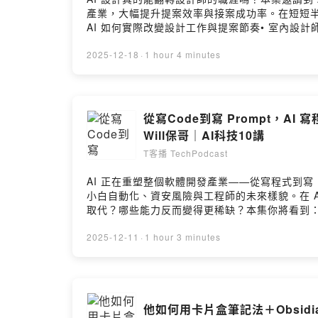
產業，大幅提升提案效率與接案成功率。在短短半年
AI 如何實際改變設計工作與提案節奏• 室內設計師
2025-12-18
·
1 hour 4 minutes
從寫Code到寫 Prompt，
Will保哥｜AI科技10講
T客播 TechPodcast
AI 正在重塑整個軟體開發產業——從寫程式到寫 Pr
小白自動化、資安風險與工程師的未來樣貌。在 
取代？哪些能力反而變得更稀缺？本集你將看到：• A
工程師必備技能：從寫程式 → 寫規格 → 整合 
踏入軟體產業，這集會幫助你建立 AI 時代的生
2025-12-11
·
1 hour 3 minutes
他如何用卡片盒筆記法＋Obsidi