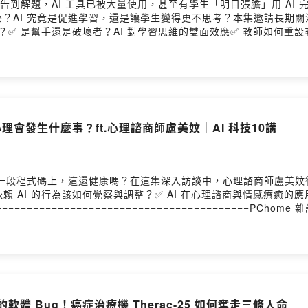
、報告到解題，AI 工具已被大量使用，甚至有學生「明目張膽」用 A
？AI 究竟是促進學習，還是讓學生變得更不思考？本集邀請長期
？✅ 是幫手還是破壞者？AI 對學習思維的雙面效應✅ 教師如何重設
度？讓我們從教育者的角度，重新思考知識與學習的未來。
理會發生什麼事？ft.心理諮商師盧美妏｜AI 科技10講
一段程式碼上，這還健康嗎？在這集深入訪談中，心理諮商師盧美妏從
度依賴 AI 的行為該如何覺察與調整？✅ AI 在心理諮商與情感療
=====================================PCh
加速重塑工作與生活的樣貌，影響產業結構、專業角色與社會發展。我們
實的分析與洞察。==============================
軟體 Bug！癌症治療機 Therac-25 如何奪走三條人命