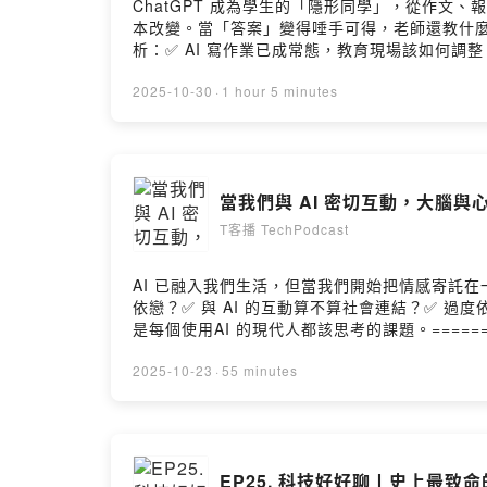
ChatGPT 成為學生的「隱形同學」，從作文
本改變。當「答案」變得唾手可得，老師還教什麼
析：✅ AI 寫作業已成常態，教育現場該如何調整
面對 AI，學生與家長該具備什麼樣的理解與態
2025-10-30
·
1 hour 5 minutes
當我們與 AI 密切互動，大腦與心
T客播 TechPodcast
AI 已融入我們生活，但當我們開始把情感寄託在
依戀？✅ 與 AI 的互動算不算社會連結？✅ 過
是每個使用AI 的現代人都該思考的課題。=========
影音專題 《AI 科技 10 講》。AI 正在
的第一線工作者，分享自身經驗與觀察，帶給讀者與觀眾最真
2025-10-23
·
55 minutes
AI 的互動經驗，也別忘了訂閱頻道！
EP25. 科技好好聊丨史上最致命的