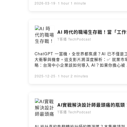
血！---------------------------------------
2026-03-19
·
1 hour 1 minute
己！超過 20 小時的 AI 實戰精華，集結多位專家將
作的雲端員工，實現輿情爬蟲與 LINE 智慧客
https://lihi.cc/KgR7JAI 自動化實戰：
👉 https://lihi.cc/OHjat 掌握 AI 必學：VS C
AI 時代的職場生存戰！當「工作
Google Apps Script × n8n｜9 小時 A
T客播 TechPodcast
ChatGPT 一當機，全世界都焦慮？AI 已不僅
大衝擊與機會。這支影片將深度解析：✅ 就業市
略：台灣中小企業該如何導入 AI？如果你擔心被
2025-12-25
·
1 hour 2 minutes
AI實戰解決設計師最頭痛的瓶頸！
T客播 TechPodcast
AI 設計真的能翻轉設計師的職涯嗎？本集邀請到 