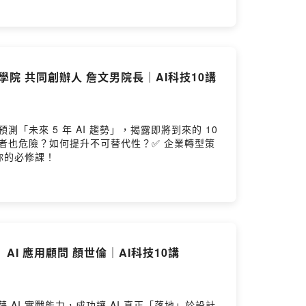
--------AI 時代，你的工作模式升級了嗎？迎戰 AI 浪潮，帶你預約更好的自
、n8n 自動化及零基礎開發。學員能打造 24 小時運
內容創作到知識管理的職場進化論👉
場全能王：雙課合購超值包超過 30 小時課程 一次帶走兩大武器
am042p1Vibe Coding 入門學：Vibe Coding ×
學院 共同創辦人 詹文男院長｜AI科技10講
s/780別讓重複工作偷走你的時間，現在就開始改變！
「未來 5 年 AI 趨勢」，揭露即將到來的 10
者也危險？如何提升不可替代性？✅ 企業轉型策
你的必修課！
I 應用顧問 顏世倫｜AI科技10講
AI 實戰能力，成功讓 AI 真正「落地」於設計