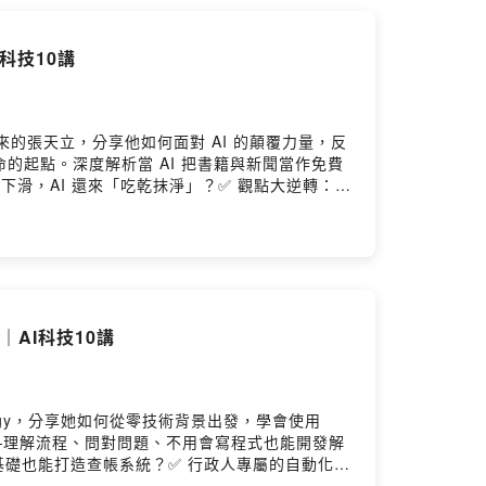
科技10講
來的張天立，分享他如何面對 AI 的顛覆力量，反
革命的起點。深度解析當 AI 把書籍與新聞當作免費
量下滑，AI 還來「吃乾抹淨」？✅ 觀點大逆轉：為
花時間讀完一本書嗎？✅ 未來的知識：在碎片化資訊時
談將顛覆你對「閱讀」與「科技」的想像。
y｜AI科技10講
gy，分享她如何從零技術背景出發，學會使用
g」的概念——理解流程、問對問題、不用會寫程式也能開發解
式基礎也能打造查帳系統？✅ 行政人專屬的自動化神