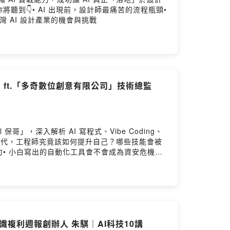
到👇• AI 出現前，設計師最痛苦的流程瓶頸•
灣 AI 設計產業的機會與挑戰
？ ft.「多奇數位創意有限公司」技術總監
」，深入解析 AI 寫程式、Vibe Coding、
時代，工程師究竟該如何提升自己？哪些技能會被
與潛力• 小白寫出的自動化工具會不會成為資安危機？•
結構變化如果你是現役開發者、新鮮工程師、或正打算
知識複利週報創辦人 朱騏｜AI科技10講