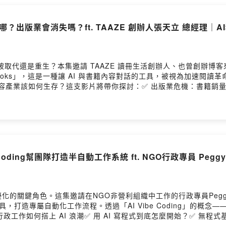
？出版業會消失嗎？ft. TAAZE 創辦人張天立 總經理｜AI
被取代還是重生？本集邀請 TAAZE 讀冊生活創辦人、也曾創辦博客
e Books」，這是一種讓 AI 與書籍內容對話的工具，被視為加速閱讀
時，內容產業該如何生存？這支影片將帶你探討：✅ 出版業危機：書籍銷
 the Books」？✅ 閱讀的質變：當 AI 能秒回答案，我們還需要
版人、愛書人，或是對生成式 AI 衝擊產業感興趣的觀眾，這集對
oding幫團隊打造半自動工作系統 ft. NGO行政專員 Pegg
化的關鍵角色。這集邀請在NGO非營利組織中工作的行政專員Peg
e 等 AI 工具，打造專屬自動化工作流程。透過「AI Vibe Codin
工作如何搭上 AI 浪潮✅ 用 AI 寫程式到底怎麼開始？✅ 無程