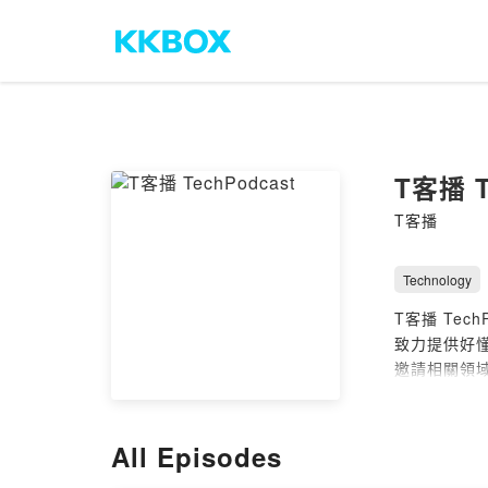
T客播 T
T客播
Technology
T客播 Te
致力提供好
邀請相關領
主持人：陳
執行企劃：
All Episodes
影音：池能