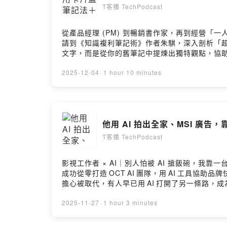
T客播 TechPodcast
從產品經理 (PM) 到暢銷書作家，再到經營「一人
請到《知識複利筆記術》作者朱騏，深入剖析「超級
文字，而是從你的舊筆記中提煉出獨特觀點，協助
AI × 知識管理：AI 出現後，卡片盒筆記法還適用嗎
✅ 寫作變現：如何在提升效率的同時，保有「人
2025-12-04
·
1 hour 10 minutes
他用 AI 拍出全家、MSI 廣告
T客播 TechPodcast
影視工作者 × AI｜別人怕被 AI 搶飯碗，我靠
成功從零打造 OCT AI 團隊，用 AI 工具
擔心被取代，有人早已用 AI 打開了另一條路，
從 MV 導演到 AI 導演，流程與創意如何翻轉
戶期待落差怎麼處理？✅ 技術瓶頸有哪些？硬體、
2025-11-27
·
1 hour 3 minutes