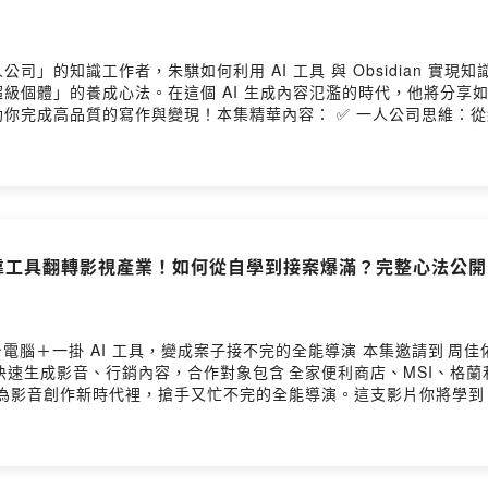
公司」的知識工作者，朱騏如何利用 AI 工具 與 Obsidian 
個體」的養成心法。在這個 AI 生成內容氾濫的時代，他將分享如何
你完成高品質的寫作與變現！本集精華內容： ✅ 一人公司思維：從
？如何用 AI 活化舊筆記？✅ 工具實戰：Obsidian 的獨特優勢，以
」的原創性與溫度？
，靠工具翻轉影視產業！如何從自學到接案爆滿？完整心法公開！ft
一台電腦＋一掛 AI 工具，變成案子接不完的全能導演 本集邀請到 周
協助品牌快速生成影音、行銷內容，合作對象包含 全家便利商店、MSI
成為影音創作新時代裡，搶手又忙不完的全能導演。這支影片你將學到：✅
？✅ 用 AI 工具製作廣告／影片需要什麼軟體與操作？✅ 團隊如何分
解析度限制、產業變革？✅ 在 AI 時代，影像創作者應具備哪幾項