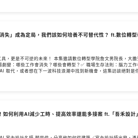
--------------------------------------------------------
，課程內容涵蓋 ChatGPT 寫作、Gemini 應用、Notion 管理
服，助您構建系統化工作流，全面翻轉職場競爭力。 AI 高效工作流：
打造 24 小時不休息的雲端數位員工👉 https://lihi.cc/5imn8職
ode & Markdown 基礎全指南👉 https://www.cite.tw/courses/ae
消失」成為定局，我們該如何培養不可替代性？ ft.數位轉型
I 課程打造你的智慧自動化日常👉 https://www.cite.tw/course
是工具，更是不可逆的未來！ 本集邀請數位轉型學院詹文男院長，大膽預測
場劇變：哪些工作會消失？哪些會轉型？✅ 職場生存法則：腦力工作
 AI 取代，或者想在下一波科技浪潮中找到新機會，這集訪談絕對是
如何利用AI減少工時、提高效率還能多接案 ft.「吾禾設計」A
AI 室內設計名師 顏世倫，分享他如何從建築／室內設計師出發，憑藉 