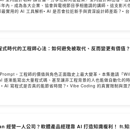
內，成為各大企業、協會與電視節目爭相邀請的講師。這支影片你將聽
最實用的 AI 工具解析• AI 是否會拉近新手與資深設計師差距？• 台
AI 寫程式時代的工程師心法：如何避免被取代、反而變更有價值
ompt，工程師的價值與角色正面臨史上最大變革。本集邀請「Will 保哥
AI 逐漸能寫出大量程式碼、甚至讓非工程背景的人也能做自動化的
I 寫程式是否真的能節省時間？• Vibe Coding 的真實限制
AI• 未來的工程師職涯會如何變動？• 科技公司在 AI 時代的團隊
存心法。
an 經營一人公司？軟體產品經理靠 AI 打造知識複利！ ft.