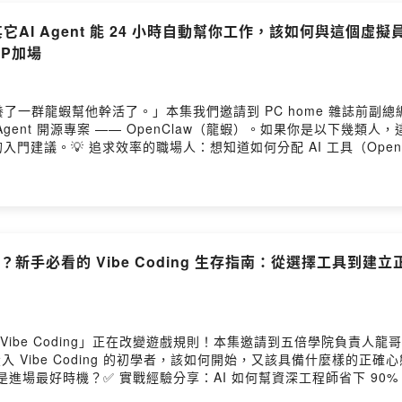
ode 及其它AI Agent 能 24 小時自動幫你工作，該如何與這
EP加場
養了一群龍蝦幫他幹活了。」本集我們邀請到 PC home 雜誌前副總編
 Agent 開源專案 —— OpenClaw（龍蝦）。如果你是以下幾類
議。💡 追求效率的職場人：想知道如何分配 AI 工具（OpenClaw v
-----------------------------------------------------
！超過 20 小時的 AI 實戰精華，集結多位專家將，課程內容涵蓋 Cha
 小時運作的雲端員工，實現輿情爬蟲與 LINE 智慧客服，助您構建系
hi.cc/KgR7JAI 自動化實戰：打造 24 小時不休息的雲端數位員工👉 h
/lihi.cc/OHjat 掌握 AI 必學：VS Code & Markdown 基礎
m042p1 別讓重複工作偷走你的時間，現在就開始改變！
開始？新手必看的 Vibe Coding 生存指南：從選擇工具到建
Vibe Coding」正在改變遊戲規則！本集邀請到五倍學院負責人龍
入 Vibe Coding 的初學者，該如何開始，又該具備什麼樣的
在是進場最好時機？✅ 實戰經驗分享：AI 如何幫資深工程師省下 90% 的
新手入門心法：如何把大需求拆解成 AI 聽得懂的指令（Prompt）。✅ 