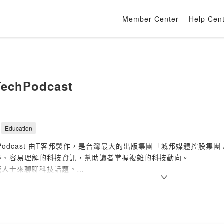
Member Center
Help Cen
echPodcast
Education
chPodcast 由T客邦製作，是台灣最大的出版集團「城邦媒體控股集團 
懂、容易理解的科技資訊，幫助讀者掌握複雜的科技動向。
域人士來聊聊科技話題。
皓朋
劉晁浚
聖