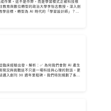
I 完成作業。這不是作弊，而是學習模式正被科技根
關注教育與數位轉型的政治大學李怡志教授，深入剖
教學目標，轉型為 AI 時代的「學習設計師」？✅
臨床經驗出發，解析：✅ 為何我們會對 AI 產生
癒的應用現況與挑戰這不只是一場科技與心理的對話，更
ome 雜誌邁入創刊 30 週年里程碑，我們特別規劃了系列
希望透過這個專題，從不同的面向出發，邀請各行各業
=================📢歡迎留言分享你與