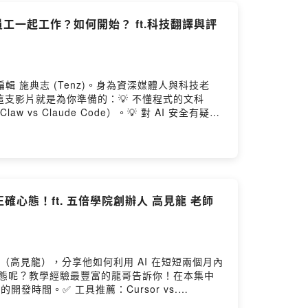
個虛擬員工一起工作？如何開始？ ft.科技翻譯與評
輯 施典志 (Tenz)。身為資深媒體人與科技老
人，這支影片就是為你準備的：💡 不懂程式的文科
s Claude Code）。💡 對 AI 安全有疑慮
-----------------------------AI 時代，你的工
tGPT 寫作、Gemini 應用、Notion 管
統化工作流，全面翻轉職場競爭力。 AI 高效工作
ttps://lihi.cc/5imn8職場全能王：雙課合購
全指南👉
立正確心態！ft. 五倍學院創辦人 高見龍 老師
哥（高見龍），分享他如何利用 AI 在短短兩個月內
正確心態呢？教學經驗最豐富的龍哥告訴你！在本集中
開發時間。✅ 工具推薦：Cursor vs.
資安風險預警：別讓 AI 寫程式寫到讓你的錢包大失