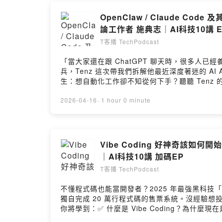
OpenClaw / Claude C
論工作者 施典志｜AI科技10講 
T客播 TechPodcast
「當大家還在跟 ChatGPT 聊天時，很多人已經
兵，Tenz 這次帶我們拆解他最近深度著迷的 AI
生：想自動化工作卻不知從何下手？聽聽 Tenz 的入門建
的人：聽聽「天價帳單」是怎麼發生的？龍蝦真的會刪光硬碟嗎？---------
作模式升級了嗎？ 迎戰 AI 浪潮，帶你預約更好的自己
2026-04-16
·
1 hour 0 minute
理、n8n 自動化及零基礎開發。學員能打造 24
流：內容創作到知識管理的職場進化論👉 https://li
超值包超過 30 小時課程 一次帶走兩大武器 👉 https:/
https://www.cite.tw/courses/aea
Vibe Coding 好神奇該如何
｜AI科技10講 加碼EP
T客播 TechPodcast
不懂程式碼也能當開發者？2025 年最強黑科技「
獨自完成 20 萬行程式碼的售票系統。沒經驗想投
你將學到：✅ 什麼是 Vibe Coding？為什麼現
ChatGPT vs. Claude 該選哪一個？✅ 