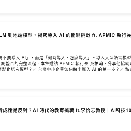
M 到地端模型，揭密導入 AI 的關鍵挑戰 ft. APMIC 執行
要不要導入 AI」，而是「何時導入、怎麼導入」。導入大型語言模
整合的完整流程。本集邀請 APMIC 執行長 吳柏翰，分享他協
製化語言模型？✅ 台灣中小企業如何跨出導入 AI 的第一步？✅ 私
業未來競爭力。=================================
科技10講》。AI 正在加速重塑工作與生活的樣貌，影響產業結構、
，分享自身經驗與觀察，帶給讀者與觀眾最真實的分析與洞察。
師贊成還是反對？AI 時代的教育挑戰 ft.李怡志教授｜AI科技1