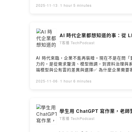
2025-11-13
·
1 hour 5 minutes
AI 時代企業都想知道的事：從 LL
T客播 TechPodcast
AI 時代來臨，企業不能再裝睡。現在不是在問「
力的，是從需求釐清、模型微調，到資料治理與系統
端模型與公有雲的差異與選擇✅ 為什麼企業需要客
他的實例與洞見，看懂 AI 導入背後的關鍵成功要素，打造企
週年里程碑，我們特別規劃了系列影音專題《AI
2025-11-06
·
1 hour 6 minutes
不同的面向出發，邀請各行各業的第一線工作者
學生用 ChatGPT 寫作業，老
T客播 TechPodcast