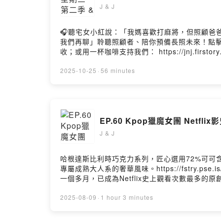
J & J
🎧聽宅女小紅說：「我媽喜歡打麻將，但照顧爸爸期間，
我們再聊」聆聽照顧者、陪你預備長照未來！點擊連結
收；或用一杯咖啡支持我們： https://jnj.fir
絕對必看!!!- 鬼滅之刃 劇場版 無限城篇第一章 狛治~
結:https://www.instagram.com/
2025-10-25
·
56 minutes
或分享:https://open.firstory.me/user/ckqf86q
J & J
哈根達斯比利時巧克力系列，匠心選用72%可可
專屬成熟大人系的奢華風味。https://fstry.pse
一個多月，已成為Netflix史上觀看次數最多
排行榜幾首歌都超級好聽，絕對是今年度最推的動畫電影！IM
結:https://www.instagram.com/j
2025-08-09
·
1 hour 3 minutes
https://open.firstory.me/join/ckqf86qw
目，也可以透過以下連結給我們個評分， 留言或分享：https://op