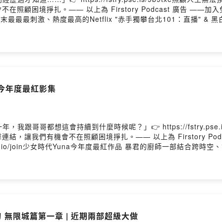
照顧困境掙扎。—— 以上為 Firstory Podcast 廣告 —
oin這集分享上周末最最最刺激、熱度最高的Netflix "赤手獨攀台北101：直
不到喔~赤手獨攀台北101：直播 8.0/10黑白大廚第2季 IMDb: 8.
jnjpodcast/歡迎來追蹤我們的IG官方帳號，私訊或留言給我們喲 :)如
潤娥今年度最紅影集
跟哥哥都想這會持續到什麼時候呢？」👉 https://fstry.pse
，讓我們有機會不在照顧困境掙扎。—— 以上為 Firstory Pod
story.io/join少女時代Yuna今年度最紅作品 暴君的廚師一部結合跨時
被正式列為對上一季業績做出顯著貢獻的「獲利內容」。IMDb: 8.0/10
jnjpodcast/歡迎來追蹤我們的IG官方帳號，私訊或留言給我們喲 :)如
wdcypj0855fpnuqgcn/commentsPowered by Firstory Hosting
之刃 無限城篇第一章 | 近期兩部超級大做