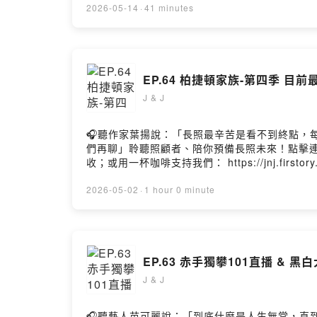
或分享:https://jnj.firstory.io/join留言告訴我你對
2026-05-14
·
41 minutes
Hosting
EP.64 柏捷頓家族-第四季 
J & J
🎧聽作家葉揚說：「長照最辛苦是看不到終點，每天反覆煎
們再聊」聆聽照顧者、陪你預備長照未來！點擊連結，
收；或用一杯咖啡支持我們： https://jnj.firsto
結:https://www.instagram.com/
或分享:https://jnj.firstory.io/join留言告訴我你對
2026-05-02
·
1 hour 0 minute
Hosting
EP.63 赤手獨攀101直播 & 
J & J
🎧聽藝人苗可麗說：「到底什麼是人生無常，直到經歷過才