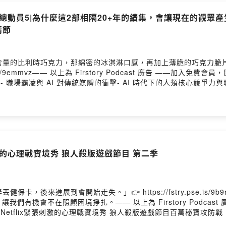
會摻雜劇情，如不想被暴雷的聽眾，可以先參考我們在單集介紹中的不
品的想法的人，也可以先聽聽看。不論是誰，都歡迎你們在看完/聽完
2&玩具總動員5|為什麼這2部相隔20+年的續集，會讓現在的觀
情節
Firstory Hosting
含量的比利時巧克力，那綿密的冰淇淋口感，再加上薄脆的巧克力脆
e.is/9emmvz—— 以上為 Firstory Podcast 廣告 ——
集探討幾個重點議題:- 職場霸凌與 AI 對傳統媒體的衝擊- AI 時代下的人類
需求穿著Prada的惡魔1~2 橫跨20年，玩具總動員1~5 更是橫跨
著 Prada 的惡魔 2》和《玩具總動員 5》這類相隔近二十年的
過續集敘事，深刻反映時代變遷對職場與育兒的衝擊。AI 與數位科技崛
兒層面，數位裝置成為新一代社交媒介，家長需在滿足社交需求與避
與真實人際連結，才是應對資訊爆炸時代的關鍵。角色隨時間成長的
2 IMDb: 6.5/10玩具總動員5 IMDb: 7.5/10J&J Podca
刺激的心理戰實境秀 狼人殺版遊戲節目 第二季
jnjpodcast/歡迎來追蹤我們的IG官方帳號，私訊或留言給我們喲 :)如
wdcypj0855fpnuqgcn/commentsPowered by Firstory Hosting
卡，後來進展到會開始走失。」👉 https://fstry.pse.is/
們有機會不在照顧困境掙扎。—— 以上為 Firstory Podcas
o/joinNetflix緊張刺激的心理戰實境秀 狼人殺版遊戲節目百萬秘寶攻防戰 IMDb
jnjpodcast/歡迎來追蹤我們的IG官方帳號，私訊或留言給我們喲 :)如