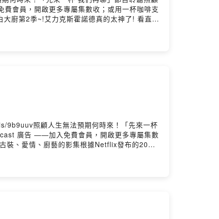
—加入免費會員，開啟更多專屬集數收；或用一杯咖啡支
播" & 黑白大廚第2季~!艾力克斯霍諾德真的太神了! 看直播
5/10J&J Podcast IG連
果喜歡我們的節目，也可以透過以下連結給我們個評分， 留言
.is/9b9uuv照顧人生無法預期何時來！「先來一杯
cast 廣告 ——加入免費會員，開啟更多專屬集數
空、古裝、愛情、廚藝的影集根據Netflix發布的2025
J&J Podcast IG連
果喜歡我們的節目，也可以透過以下連結給我們個評分， 留言