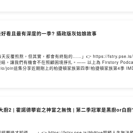
這一集的想法： https://open.firstory.me/user/ckqf86qwdcypj08
目前最好看且最有深度的一季? 攝政版灰姑娘故事
熬，但其實，都會有終點的……」👉 https://fstry.pse.i
讓我們有機會不在照顧困境掙扎。—— 以上為 Firstory Podc
ry.io/join這集分享近期剛上的柏捷頓家族第四季!柏捷頓家族第4季 IMDb: 8
jnjpodcast/歡迎來追蹤我們的IG官方帳號，私訊或留言給我們喲 :)如
這一集的想法： https://open.firstory.me/user/ckqf86qwdcypj08
黑白大廚2 | 霍諾德攀岩之神當之無愧 | 第二季冠軍是黑廚or白廚
知道……」👉 https://fstry.pse.is/9b9txe照顧