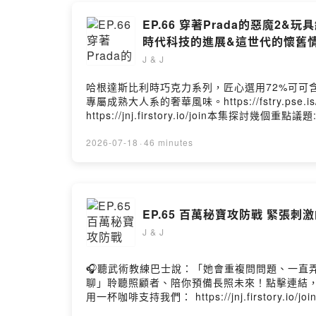
PS內容偶
我們對這部作
EP.66 穿著Prada的惡魔
時代科技的進展&這世代的懷舊
Powered by 
J & J
哈根達斯比利時巧克力系列，匠心選用72%可可
專屬成熟大人系的奢華風味。https://fstry.ps
https://jnj.firstory.io/join本
鳴- 數位時代的育兒挑戰：平衡 3C 使用與社交
對我們的生活與成長有什麼影響呢? 為什麼像《穿
2026-07-18
·
46 minutes
Prada 的惡魔 2》與《玩具總動員 5》透
演變，突顯了職人精神與人脈經營的價值。在育
探討人類如何與科技共存，培養閱讀力、思考力
思，提醒人們在變動環境中保持專注與初衷。穿著Prada的惡魔
EP.65 百萬秘寶攻防戰 緊張
結:https://www.instagram.com/
或分享:https://open.firstory.me/user/ckqf86q
J & J
🎧聽武術教練巴士說：「她會重複問問題、一直弄丟健保
聊」聆聽照顧者、陪你預備長照未來！點擊連結，讓我
用一杯咖啡支持我們： https://jnj.firstory.i
結:https://www.instagram.com/