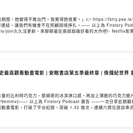
她變得不敢出門，我覺得她很累。」👉 https://fstry.pse.
，讓我們有機會不在照顧困境掙扎。—— 以上為 Firstory Pod
story.io/join久久沒更新，來聊聊最近兩部超級好看的大作吧!- Netfl
~你的故事感人程度真的不輸大哥!!!IMDb:星期三 8.0/10鬼滅之刃 無限城
jnjpodcast/歡迎來追蹤我們的IG官方帳號，私訊或留言給我們喲 :)如
wdcypj0855fpnuqgcn/commentsPowered by Firstory Hosting
EP.60 Kpop獵魔女團 Netflix影史最高觀看動畫電影 | 安眠書店第五季最終章 | 侏儸紀
含量的比利時巧克力，那綿密的冰淇淋口感，再加上薄脆的巧克力脆
.is/9emmvz—— 以上為 Firstory Podcast 廣告 ——一次分
的原創動畫電影，打破了平台紀錄，突破 1.32 億次，連續六周位居
Db:獵魔女團 7.7/10安眠書店 7.6/10侏儸紀世界重生 6.1/10
njpodcast/歡迎來追蹤我們的IG官方帳號，私訊或留言給我們喲 :)加入免
dcypj0855fpnuqgcn用一杯咖啡支持我們：https://open.firstory.me/
en.firstory.me/user/ckqf86qwdcypj0855fpnuqgcn/co