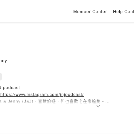
Member Center
Help Cen
nny
 podcast
:
https://www.instagram.com/jnjpodcast/
s & Jenny (J&J)，喜歡旅遊，但也喜歡宅在家追劇。
介紹我們喜歡或覺得值得分享的電影或影集，也期許能透過對影片的
討論及分享的影視作品或許不完全是商業大片，但有些是經典中的經
來的，有的則是看了之後還想再看一次回味。