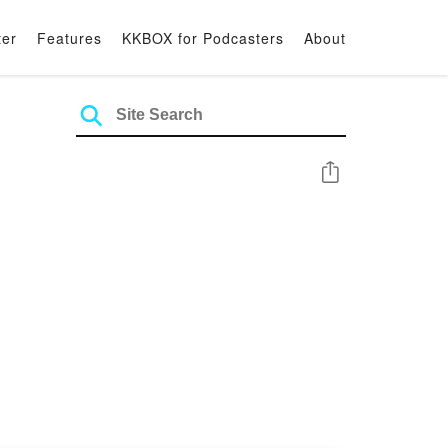
ter
Features
KKBOX for Podcasters
About
Share
分享，讓大家對這些影視作品有興趣並一起討論跟一
典（個人觀感）但在台灣相對少人知道，有的是入坑