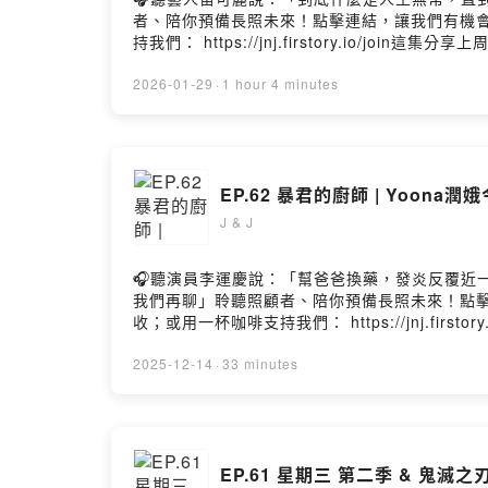
者、陪你預備長照未來！點擊連結，讓我們有機會不在
持我們： https://jnj.firstory.io/j
當下真的一直流手汗&感到腿軟XD黑白大廚2冠軍也是讓人猜
結:https://www.instagram.com/
2026-01-29
·
1 hour 4 minutes
或分享:Powered by Firstory Hosting
EP.62 暴君的廚師 | Yoona
J & J
🎧聽演員李運慶說：「幫爸爸換藥，發炎反覆近一年，我
我們再聊」聆聽照顧者、陪你預備長照未來！點擊連結
收；或用一杯咖啡支持我們： https://jnj.fir
年第三季財報，《Kpop 獵魔女團》和《暴君的廚師》
結:https://www.instagram.com/
2025-12-14
·
33 minutes
或分享:https://open.firstory.me/user/ckqf86q
EP.61 星期三 第二季 & 鬼滅