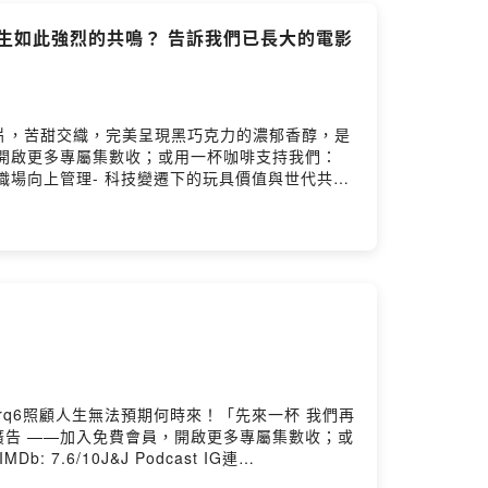
爆雷文字敘述，那如果對文字敘述有興趣，想先了解
後，分享你們的想法唷～ ^^
眾產生如此強烈的共鳴？ 告訴我們已長大的電影
片，苦甜交織，完美呈現黑巧克力的濃郁香醇，是
加入免費會員，開啟更多專屬集數收；或用一杯咖啡支持我們：
核心競爭力與職場向上管理- 科技變遷下的玩具價值與世代共
31年這兩部都有很相似的共通點，科技與時代的進展，
續集，會讓現在的觀眾產生如此強烈的共鳴？《穿著
起迫使傳統產業轉型，職場霸凌與人際互動模式隨之
免沉迷間尋求平衡。這些作品不僅是懷舊載體，更
歷程，映照出觀眾對自我價值與生活意義的深刻反
st IG連
果喜歡我們的節目，也可以透過以下連結給我們個評分， 留言
9b9rq6照顧人生無法預期何時來！「先來一杯 我們再
t 廣告 ——加入免費會員，開啟更多專屬集數收；或
: 7.6/10J&J Podcast IG連
果喜歡我們的節目，也可以透過以下連結給我們個評分， 留言