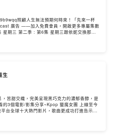
is/9b9wqq照顧人生無法預期何時來！「先來一杯
cast 廣告 ——加入免費會員，開啟更多專屬集數
ix影集 星期三 第二季 : 第6集 星期三跟依妮交換那集
篇 8.5/10J&J Podcast IG連
果喜歡我們的節目，也可以透過以下連結給我們個評分， 留言
世界 重生
片，苦甜交織，完美呈現黑巧克力的濃郁香醇，是
享近期觀看的3個電影/影集分享~Kpop 獵魔女團 上線至今
該串流平台全球十大熱門影片，歌曲更成功打進告示牌
J&J Podcast IG連
費會員，開啟更多專屬集數收聽：
join/ckqf86qwdcypj0855fpnuqgcn如果喜歡我們的節
mmentsPowered by Firstory Hosting