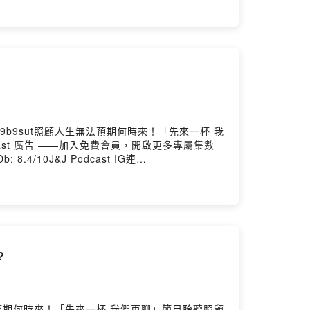
55fpnuqgcn/commentsPowered by Firstory
s/9b9sut照顧人生無法預期何時來！「先來一杯 我
ast 廣告 ——加入免費會員，開啟更多專屬集數
.4/10J&J Podcast IG連
果喜歡我們的節目，也可以透過以下連結給我們個評分， 留言
55fpnuqgcn/commentsPowered by Firstory
?
人生無法預期何時來！「先來一杯 我們再聊」節目聆聽照顧