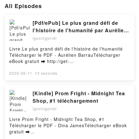
All Episodes
[Pdf/ePub] Le plus grand défi de
l'histoire de l'humanité par Aurélien
Barrau téléchargement ebook
iguxingynidi
Livre Le plus grand défi de l'histoire de l'humanité
Télécharger le PDF - Aurélien BarrauTélécharger
eBook gratuit ➡ http://get-
pdfs.com/fs/livres/61310/1257Télécharger ou lire en
ligne Le plus grand défi de l'histoire de l'humanité
2025-06-11
·
13 seconds
Livre gratuit (PDF ePub Mobi) pan Aurélien
Barrau.Le plus grand défi de l'histoire de l'humanité
Aurélien Barrau PDF, Le plus grand défi de l'histoire
[Kindle] Prom Fright - Midnight Tea
de l'humanité Aurélien Barrau Epub, Le plus grand
Shop, #1 téléchargement
défi de l'histoire de l'humanité Aurélien Barrau Lire
iguxingynidi
en ligne , Le plus grand défi de l'histoire de
l'humanité Aurélien Barrau Audiobook, Le plus grand
Livre Prom Fright - Midnight Tea Shop, #1
défi de l'histoire de l'humanité Aurélien Barrau VK,
Télécharger le PDF - Dina JamesTélécharger eBook
Le plus grand défi de l'histoire de l'humanité
gratuit ➡
Aurélien Barrau Kindle, Le plus grand défi de
http://filesbooks.info/fs/livres/150272/1257Télécharg