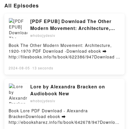
All Episodes
[PDF EPUB] Download The Other
Modern Movement: Architecture,
1920-1970 by Full Book
whobojydesiv
Book The Other Modern Movement: Architecture,
1920-1970 PDF Download -Download ebook ➡
http://filesbooks.info/fs/book/622386/947Download or
Read Online The Other Modern Movement:
Architecture, 1920-1970 Free Book (PDF ePub Mobi)
2024-08-05
·
13 seconds
byThe Other Modern Movement: Architecture, 1920-
1970 PDF, The Other Modern Movement:
Architecture, 1920-1970 Epub, The Other Modern
Lore by Alexandra Bracken on
Movement: Architecture, 1920-1970 Read Online,
Audiobook New
The Other Modern Movement: Architecture, 1920-
whobojydesiv
1970 Audiobook, The Other Modern Movement:
Architecture, 1920-1970 VK, The Other Modern
Book Lore PDF Download - Alexandra
Movement: Architecture, 1920-1970 Kindle, The
BrackenDownload ebook ➡
Other Modern Movement: Architecture, 1920-1970
http://ebooksharez.info/fs/book/642678/947Download
Epub VK, The Other Modern Movement:
or Read Online Lore Free Book (PDF ePub Mobi) by