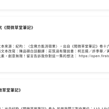
代《閱微草堂筆記》
本來源：紀昀：〈念佛方能消宿業〉，出自《閱微草堂筆記》卷十六 
晴文本改寫：陳品碩白話翻譯：莊筑涵有聲說書：柯志揚／許季華／
言告訴我你對這一集的想法： https://open.firstory.me/sto
微草堂筆記》
：出自紀昀《閱微草堂筆記》卷九 如是我聞三製作單位：110-1