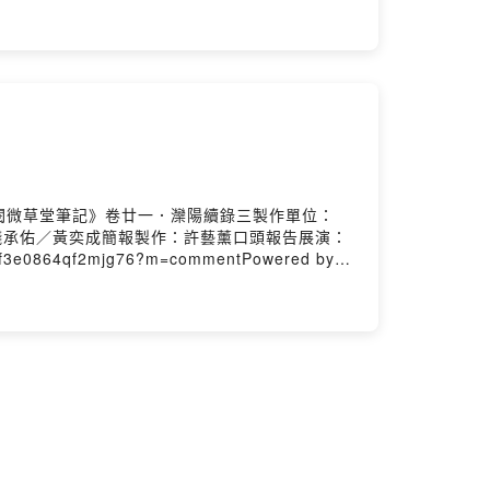
閱微草堂筆記》卷廿一．灤陽續錄三製作單位：
錢承佑／黃奕成簡報製作：許藝薰口頭報告展演：
864qf2mjg76?m=commentPowered by