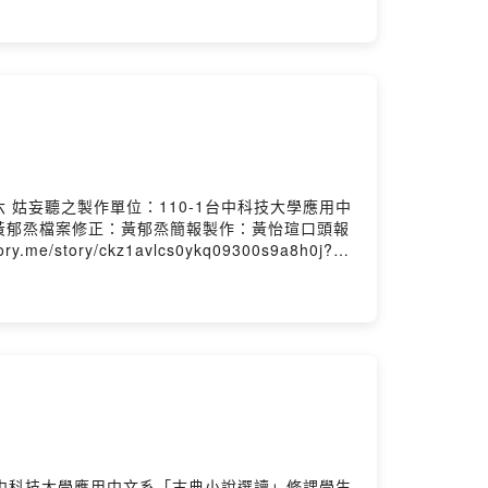
姑妄聽之製作單位：110-1台中科技大學應用中
黃郁烝檔案修正：黃郁烝簡報製作：黃怡瑄口頭報
ry/ckz1avlcs0ykq09300s9a8h0j?
台中科技大學應用中文系「古典小說選讀」修課學生