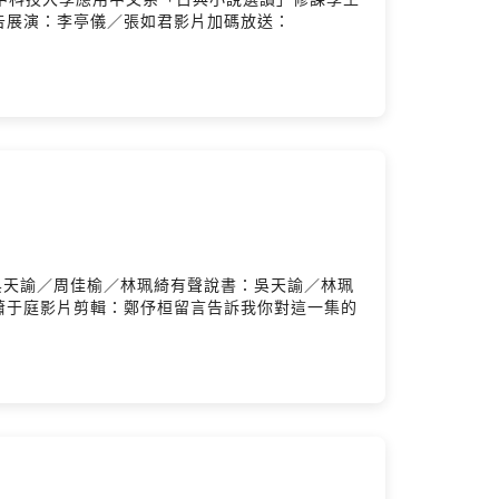
告展演：李亭儀／張如君影片加碼放送：
吳天諭／周佳榆／林珮綺有聲說書：吳天諭／林珮
蕭于庭影片剪輯：鄭伃桓留言告訴我你對這一集的