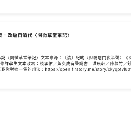
聲．改編自清代〈閱微草堂筆記〉
小說〈閱微草堂筆記〉文本來源：〔清〕紀昀〈但聽屠門夜半聲〉《
讀」修課學生文本改寫：錢承佑／黃奕成有聲說書：洪晨軒／陳慕竹／
https://open.firstory.me/story/ckyqpfvl80f3e0