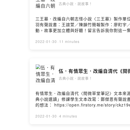
古典小說．說故事！
三王墓．改編自六朝志怪小說〈三王墓〉製作單位
羽有聲說書：王誼萱／陳韻竹簡報製作：廖町宇
動，故事更加立體與好聽！留言告訴我你對這一集的想法： https:
Hosting
2022-01-30
·
11 minutes
伍．有情眾生．改編自清代《閱
古典小說．說故事！
有情眾生．改編自清代〈閱微草堂筆記〉文本來源
典小說選讀」修課學生文本改寫：鄭傑恩有聲說
的想法： https://open.firstory.me/story/ckz
2022-01-30
·
4 minutes