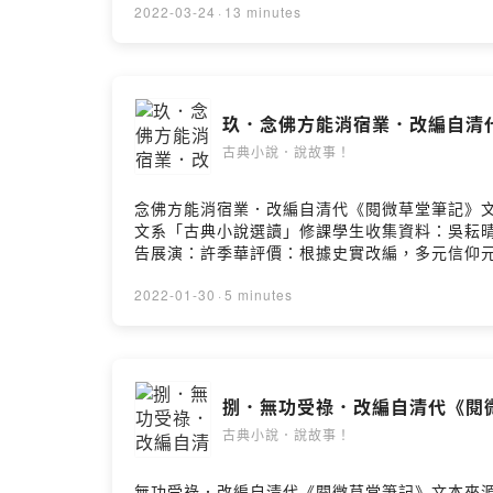
2022-03-24
·
13 minutes
玖．念佛方能消宿業．改編自清
古典小說．說故事！
念佛方能消宿業．改編自清代《閱微草堂筆記》文
文系「古典小說選讀」修課學生收集資料：吳耘
告展演：許季華評價：根據史實改編，多元信仰元素，創意無限！留
m=commentPowered by Firstory Hosting
2022-01-30
·
5 minutes
捌．無功受祿．改編自清代《閱
古典小說．說故事！
無功受祿．改編自清代《閱微草堂筆記》文本來源