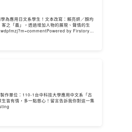
同學為應用日文系學生！文本改寫：賴亮妍／顏均
、客之「義」，透過增加人物的展現、聲情的生
mzj?m=commentPowered by Firstory
作單位：110-1台中科技大學應用中文系「古
眾生皆有情，多一點慈心！留言告訴我你對這一集
ting