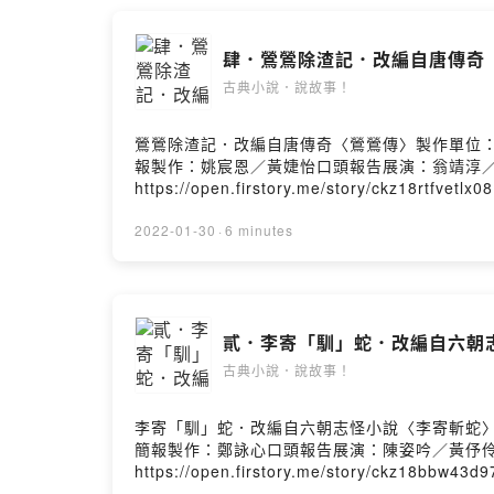
肆．鶯鶯除渣記．改編自唐傳奇
古典小說．說故事！
鶯鶯除渣記．改編自唐傳奇〈鶯鶯傳〉製作單位：
報製作：姚宸恩／黃婕怡口頭報告展演：翁靖淳
https://open.firstory.me/story/ckz18rtfvet
2022-01-30
·
6 minutes
貳．李寄「馴」蛇．改編自六朝
古典小說．說故事！
李寄「馴」蛇．改編自六朝志怪小說〈李寄斬蛇〉
簡報製作：鄭詠心口頭報告展演：陳姿吟／黃伃
https://open.firstory.me/story/ckz18bbw4