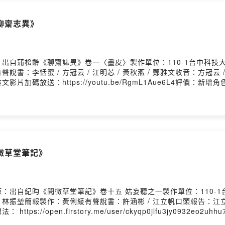
聊齋志異》
出自蒲松齡《聊齋誌異》卷一〈畫皮〉製作單位：110-1台中科技
書：李恬蜜 / 方冠云 / 江明芯 / 黃秋燕 / 鄭雅文收音：方冠云 
文影片加碼放送：https://youtu.be/RgmL1Aue6L4評
user/ckyqp0jlfu3jy0932eo2uhhu7/commentsPowered by Fir
微草堂筆記》
：出自紀昀《閱微草堂筆記》卷十五 姑妄聽之一製作單位：110-
改寫：林振堃簡報製作：黃俐綾有聲說書：許涵彬 / 江立帆口頭報告
en.firstory.me/user/ckyqp0jlfu3jy0932eo2uhhu7/com