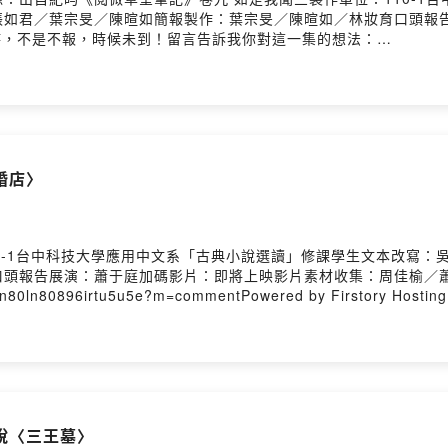
張如君／葉宗旻／陳暄如簡報製作：葉宗旻／陳暄如／林妝育口頭報
Y評價：正義來時，不是不報，時候未到！留言告訴我你對這一集的想法：
kml0c7855jje1as?m=commentPowered by Firstory Hosting
婚店〉
0-1台中科技大學應用中文系「古典小說選讀」修課學生文本改寫：
口頭報告展演：蕭于庭加碼影片：即將上映影片素材收集：周佳榆／
5en80ln80896irtu5u5e?m=commentPowered by Firstory Hosting
說〈三王墓〉