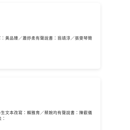
寫：黃品臻／蕭妤柔有聲說書：翁靖淳／張雯琴簡
：
學生文本改寫：賴雅育／蔡婉均有聲說書：陳叡儀
法：