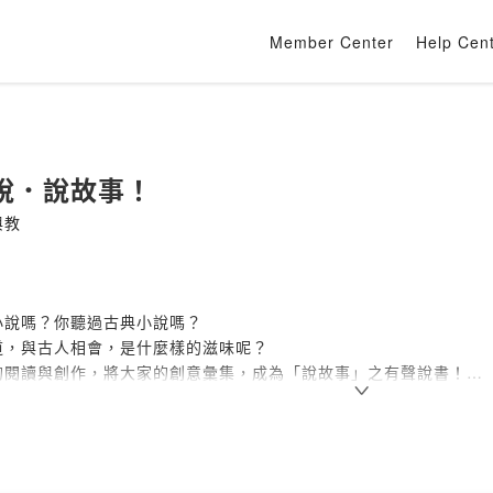
Member Center
Help Cen
說．說故事！
與教
小說嗎？你聽過古典小說嗎？
道，與古人相會，是什麼樣的滋味呢？
的閱讀與創作，將大家的創意彙集，成為「說故事」之有聲說書！
學與音聲的創意頻道。
Firstory Hosting