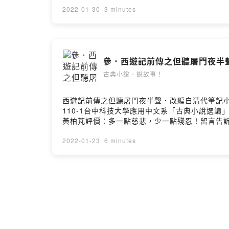
2022-01-30
·
3 minutes
參．西遊記前傳之但聽屠門夜半
古典小說．說故事！
西遊記前傳之但聽屠門夜半聲．改編自清代筆記
110-1台中科技大學應用中文系「古典小說選
黃柏芃評價：多一點慈悲，少一點殘忍！留言告訴我你對這一集的想法：
Firstory Hosting
2022-01-23
·
6 minutes