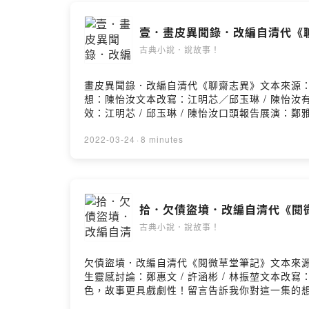
壹．畫皮異聞錄．改編自清代《
古典小說．說故事！
畫皮異聞錄．改編自清代《聊齋志異》文本來源：
想：陳怡汝文本改寫：江明芯／邱玉琳 / 陳怡汝有聲說
效：江明芯 / 邱玉琳 / 陳怡汝口頭報告展演：鄭雅
告訴我你對這一集的想法： https://open.firstory.me/
2022-03-24
·
8 minutes
拾．欠債盜墳．改編自清代《閱
古典小說．說故事！
欠債盜墳．改編自清代《閱微草堂筆記》文本來源
生靈感討論：鄭惠文 / 許涵彬 / 林振堃文本
色，故事更具戲劇性！留言告訴我你對這一集的想法： https://op