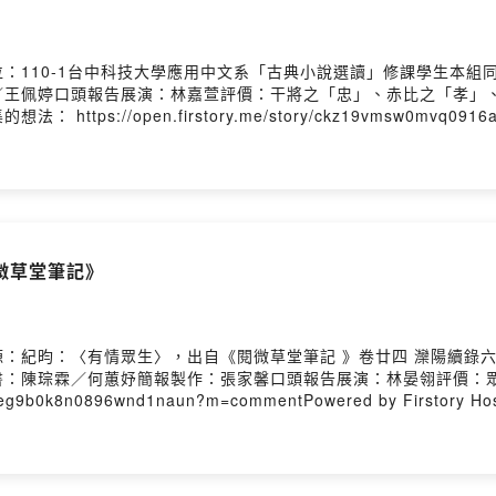
：110-1台中科技大學應用中文系「古典小說選讀」修課學生本組
／王佩婷口頭報告展演：林嘉萱評價：干將之「忠」、赤比之「孝」
//open.firstory.me/story/ckz19vmsw0mvq0916awdpf
微草堂筆記》
：紀昀：〈有情眾生〉，出自《閱微草堂筆記 》卷廿四 灤陽續錄六製
書：陳琮霖／何蕙妤簡報製作：張家馨口頭報告展演：林晏翎評價：
19eg9b0k8n0896wnd1naun?m=commentPowered by Firstory Hos