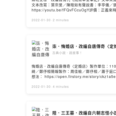
文本改寫：葉宗旻／陳暄如有聲說書：李亭儀／
https://youtu.be/fFQvFCcuOg
https://open.firstory.me/story/ckz1ahvkq0
2022-01-30
·
2 minutes
柒．悔婚店．改編自唐傳奇〈定
古典小說．說故事！
悔婚店．改編自唐傳奇〈定婚店〉製作單位：11
綺／鄭伃桓簡報製作：周佳榆／鄭伃桓／蕭于庭
想法： https://open.firstory.me/story/ckz1a
2022-01-30
·
4 minutes
陸．三王墓．改編自六朝志怪小