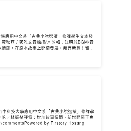
大學應用中文系「古典小說選讀」修課學生文本發
/ 黃秋燕 / 鄭雅文音檔/影片剪輯：江明芯BGM/音
價：新增角色情節，在原本故事上延續發展，頗有新意！留言
story Hosting
1台中科技大學應用中文系「古典小說選讀」修課學
：江立帆／林振堃評價：增加故事情節，新增閻羅王角
mentsPowered by Firstory Hosting