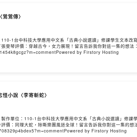
〈鶯鶯傳〉
110-1台中科技大學應用中文系「古典小說選讀」修課學生文本改
／張雯琴評價：穿越古今，女力展現！留言告訴我你對這一集的想法
lx081454k8gcgz?m=commentPowered by Firstory Hosting
志怪小說〈李寄斬蛇〉
製作單位：110-1台中科技大學應用中文系「古典小說選讀」修課
伶評價：同理大蛇，除嘶樂團風迷全球！留言告訴我你對這一集的想
3d9708329p4bdex5?m=commentPowered by Firstory Hosting