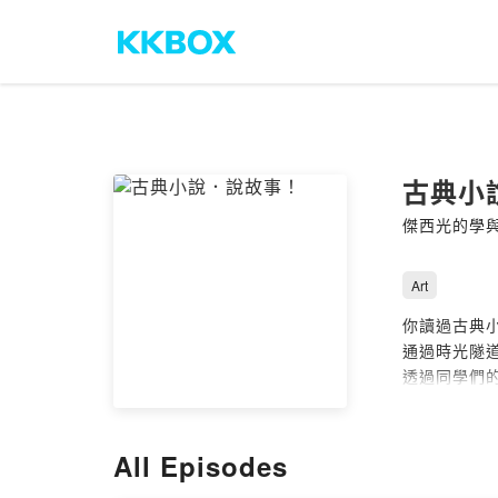
古典小
傑西光的學
Art
你讀過古典
通過時光隧
透過同學們
歡迎進入文
Powered by 
All Episodes