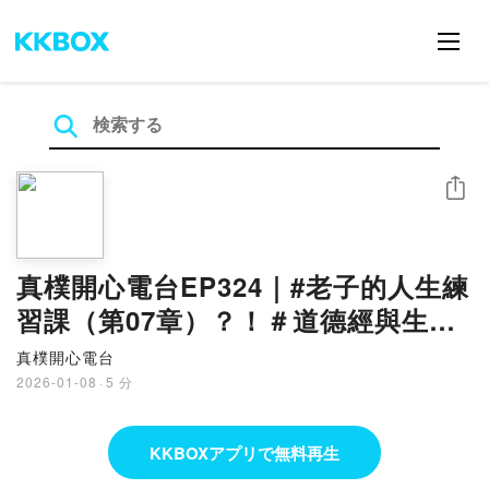
シェア
真樸開心電台EP324｜#老子的人生練
習課（第07章）？！＃道德經與生活
＃小故事大啟示
真樸開心電台
2026-01-08
·
5 分
KKBOXアプリで無料再生