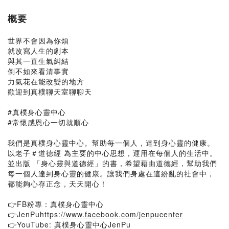
概要
世界不會因為你煩
就改寫人生的劇本
與其一直生氣糾結
倒不如來看清事實
力氣花在能改變的地方
歡迎到真樸聊天室聊聊天
#真樸身心靈中心
#常懷感恩心一切就順心
我們是真樸身心靈中心。幫助每一個人，達到身心靈的健康。
以老子＃道德經 為主要的中心思想，運用在每個人的生活中。
並出版 「身心靈與道德經」的書，希望藉由道德經，幫助我們
每一個人達到身心靈的健康。讓我們身處在這紛亂的社會中，
都能夠心存正念，天天開心！
👉FB粉專：真樸身心靈中心
👉JenPuhttps:
//www.facebook.com/jenpucenter
👉YouTube: 真樸身心靈中心JenPu